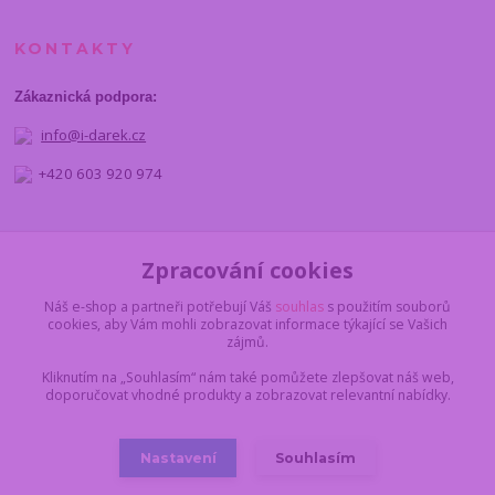
KONTAKTY
Zákaznická podpora:
info@i-darek.cz
+420 603 920 974
NAJDETE NÁS
Zpracování cookies
Náš e-shop a partneři potřebují Váš
souhlas
s použitím souborů
cookies, aby Vám mohli zobrazovat informace týkající se Vašich
zájmů.
Kliknutím na „Souhlasím“ nám také pomůžete zlepšovat náš web,
doporučovat vhodné produkty a zobrazovat relevantní nabídky.
Nastavení
Souhlasím
© 2012 - 2025 I-darek.cz