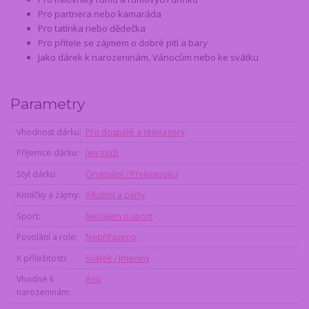
Pro partnera nebo kamaráda
Pro tatínka nebo dědečka
Pro přítele se zájmem o dobré pití a bary
Jako dárek k narozeninám, Vánocům nebo ke svátku
Parametry
Vhodnost dárku
Pro dospělé a teenagery
Příjemce dárku
Jen muži
Styl dárku
Originální / Překvapující
Koníčky a zájmy
Alkohol a párty
Sport
Nezájem o sport
Povolání a role
Nepřířazeno
K příležitosti
Svátek / Jmeniny
Vhodné k
Ano
narozeninám