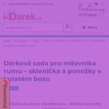
+420 603920974
Po-Pá, 8-16 hod.
0
0,00 Kč
Menu
Úvod
Pro koho
Muži
Dárková sada pro milovníka rumu – sklenička a
ponožky v kulatém boxu
Dárková sada pro milovníka
rumu – sklenička a ponožky v
kulatém boxu
Dovolená do 14.8.
Novinka