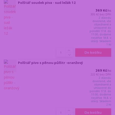
Polštář soudek piva - sud ležák 12
369 Kč
/
ks
305 Kč
bez DPH
Z důvodu
dovolené, vše
objednané a
uhrazené do
pondělí 17.8. do
11:00, dodáme
nejdříve 18.8. v
úterý. Skladem
1 ks
Do košíku
Polštář pivo s pěnou půllitr -oranžový
269 Kč
/
ks
222 Kč
bez DPH
Z důvodu
dovolené, vše
objednané a
uhrazené do
pondělí 17.8. do
11:00, dodáme
nejdříve 18.8. v
úterý. Skladem
2 ks
Do košíku