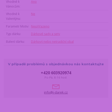
Vhodné k
Ano
Vánocům
Vhodné k
Ne
Valentýnu
Parametr Motiv
Nepřiřazeno
Typ dárku
Dárkové sady a sety
Balení dárku
Dárkový nebo netradiční obal
V případě problémů s objednávkou nás kontaktujte
+420 603920974
Po-Pá, 8-16 hod.
info@i-darek.cz