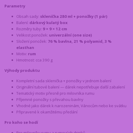
Parametry
Obsah sady:
sklenička 280 ml + ponožky (1 pár)
Balení:
dárkový kulatý box
Rozměry tuby:
9 × 9 × 12 cm
Velikost ponožek:
univerzální (one size)
Složení ponožek:
76 % bavlna, 21 % polyamid, 3 %
elasthan
Motiv:
rum
Hmotnost: cca 390 g
Výhody produktu
Kompletní sada sklenička + ponožky v jednom balení
Originální tubové balení — dárek nepotřebuje další zabalení
Tematický motiv přesně pro milovníka rumu
Příjemné ponožky s převahou bavlny
Vhodné jako dárek k narozeninám, Vánocům nebo ke svátku
Připravené k okamžitému předání
Pro koho se hodí
Pro milovníky rumu a rumových drinků