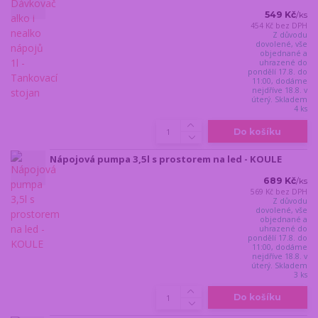
549 Kč
/
ks
454 Kč
bez DPH
Z důvodu
dovolené, vše
objednané a
uhrazené do
pondělí 17.8. do
11:00, dodáme
nejdříve 18.8. v
úterý. Skladem
4 ks
Do košíku
Nápojová pumpa 3,5l s prostorem na led - KOULE
689 Kč
/
ks
569 Kč
bez DPH
Z důvodu
dovolené, vše
objednané a
uhrazené do
pondělí 17.8. do
11:00, dodáme
nejdříve 18.8. v
úterý. Skladem
3 ks
Do košíku