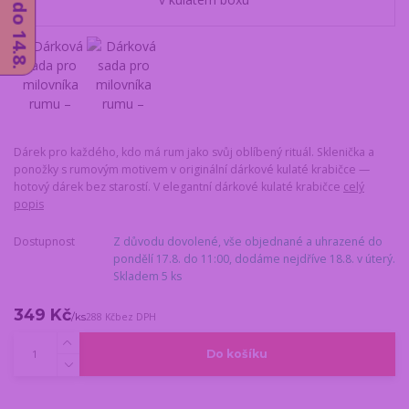
Dárek pro každého, kdo má rum jako svůj oblíbený rituál. Sklenička a
ponožky s rumovým motivem v originální dárkové kulaté krabičce —
hotový dárek bez starostí. V elegantní dárkové kulaté krabičce
celý
popis
Dostupnost
Z důvodu dovolené, vše objednané a uhrazené do
pondělí 17.8. do 11:00, dodáme nejdříve 18.8. v úterý.
Skladem 5 ks
349 Kč
/
ks
288 Kč
bez DPH
Do košíku