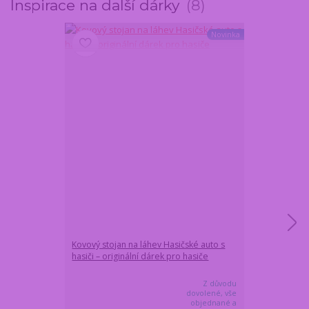
Inspirace na další dárky
8
Novinka
Kovový stojan na láhev Hasičské auto s
Dárková láhev 
hasiči – originální dárek pro hasiče
HASIČSKÉ AUTO
Z důvodu
dovolené, vše
objednané a