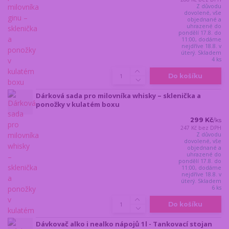
Z důvodu
dovolené, vše
objednané a
uhrazené do
pondělí 17.8. do
11:00, dodáme
nejdříve 18.8. v
úterý. Skladem
4 ks
Do košíku
Dárková sada pro milovníka whisky – sklenička a
ponožky v kulatém boxu
299 Kč
/
ks
247 Kč
bez DPH
Z důvodu
dovolené, vše
objednané a
uhrazené do
pondělí 17.8. do
11:00, dodáme
nejdříve 18.8. v
úterý. Skladem
6 ks
Do košíku
Dávkovač alko i nealko nápojů 1l - Tankovací stojan