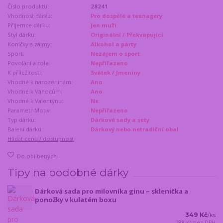
Číslo produktu:
28241
Vhodnost dárku:
Pro dospělé a teenagery
Příjemce dárku:
Jen muži
Styl dárku:
Originální / Překvapující
Koníčky a zájmy:
Alkohol a párty
Sport:
Nezájem o sport
Povolání a role:
Nepřířazeno
K příležitosti:
Svátek / Jmeniny
Vhodné k narozeninám:
Ano
Vhodné k Vánocům:
Ano
Vhodné k Valentýnu:
Ne
Parametr Motiv:
Nepřiřazeno
Typ dárku:
Dárkové sady a sety
Balení dárku:
Dárkový nebo netradiční obal
Hlídat cenu / dostupnost
Do oblíbených
Tipy na podobné dárky
Dárková sada pro milovníka ginu – sklenička a
ponožky v kulatém boxu
349 Kč
/
ks
288 Kč
bez DPH