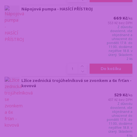
Nápojová pumpa - HASÍCÍ PŘÍSTROJ
669 Kč
/
ks
553 Kč
bez DPH
Z důvodu
dovolené, vše
objednané a
uhrazené do
pondělí 17.8. do
11:00, dodáme
nejdříve 18.8. v
úterý. Skladem
2 ks
Do košíku
Lžíce zednická trojúhelníková se zvonkem a 6x frťan -
kovová
529 Kč
/
ks
437 Kč
bez DPH
Z důvodu
dovolené, vše
objednané a
uhrazené do
pondělí 17.8. do
11:00, dodáme
nejdříve 18.8. v
úterý. Skladem
4 ks