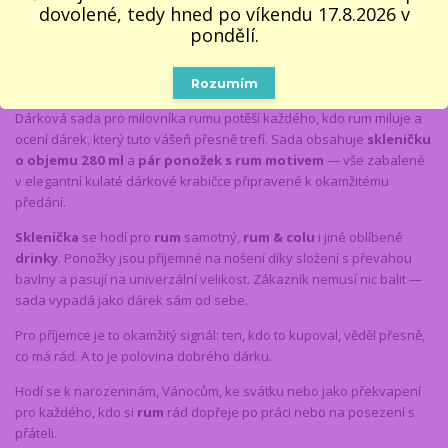
dovolené, tedy hned po víkendu 17.8.2026 v
pondělí.
Kompletní specifikace
Rozumím
Dárková sada pro milovníka rumu potěší každého, kdo rum miluje a
ocení dárek, který tuto vášeň přesně trefí. Sada obsahuje
skleničku
o objemu 280 ml
a
pár ponožek s rum motivem
— vše zabalené
v elegantní kulaté dárkové krabičce připravené k okamžitému
předání.
Sklenička
se hodí pro
rum
samotný,
rum & colu
i jiné oblíbené
drinky
. Ponožky jsou příjemné na nošení díky složení s převahou
bavlny a pasují na univerzální velikost. Zákazník nemusí nic balit —
sada vypadá jako dárek sám od sebe.
Pro příjemce je to okamžitý signál: ten, kdo to kupoval, věděl přesně,
co má rád. A to je polovina dobrého dárku.
Hodí se k narozeninám, Vánocům, ke svátku nebo jako překvapení
pro každého, kdo si
rum
rád dopřeje po práci nebo na posezení s
přáteli.