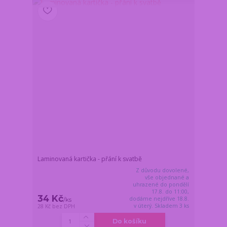
Laminovaná kartička - přání k svatbě
Z důvodu dovolené,
vše objednané a
uhrazené do pondělí
17.8. do 11:00,
34 Kč
dodáme nejdříve 18.8.
/
ks
v úterý. Skladem 3 ks
28 Kč
bez DPH
Do košíku