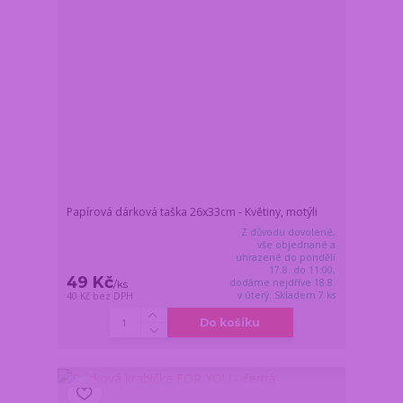
Papírová dárková taška 26x33cm - Květiny, motýli
Z důvodu dovolené,
vše objednané a
uhrazené do pondělí
17.8. do 11:00,
49 Kč
dodáme nejdříve 18.8.
/
ks
v úterý. Skladem 7 ks
40 Kč
bez DPH
Do košíku