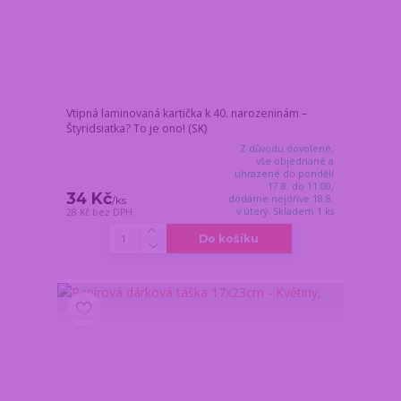
Vtipná laminovaná kartička k 40. narozeninám –
Štyridsiatka? To je ono! (SK)
Z důvodu dovolené,
vše objednané a
uhrazené do pondělí
17.8. do 11:00,
34 Kč
dodáme nejdříve 18.8.
/
ks
v úterý. Skladem 1 ks
28 Kč
bez DPH
Do košíku