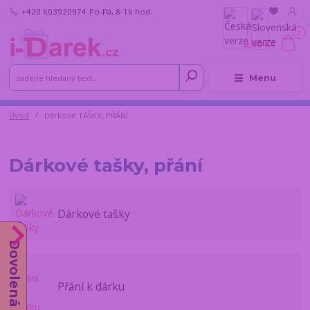
+420 603920974
Po-Pá, 8-16 hod.
0
0,00 Kč
Menu
Úvod
Dárkové TAŠKY, PŘÁNÍ
Dárkové tašky, přání
Dárkové tašky
Dovolená do 14.8.
Přání k dárku