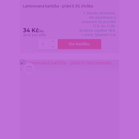
Laminovaná kartička - přání k 30, třicítka
Z důvodu dovolené,
vše objednané a
uhrazené do pondělí
17.8. do 11:00,
34 Kč
dodáme nejdříve 18.8.
/
ks
v úterý. Skladem 3 ks
28 Kč
bez DPH
Do košíku