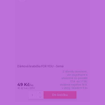
Dárková krabička FOR YOU - černá
Z důvodu dovolené,
vše objednané a
uhrazené do pondělí
17.8. do 11:00,
49 Kč
dodáme nejdříve 18.8.
/
ks
v úterý. Skladem 9 ks
40 Kč
bez DPH
Do košíku