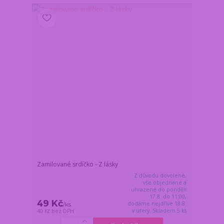
Zamilované srdíčko - Z lásky
Z důvodu dovolené,
vše objednané a
uhrazené do pondělí
17.8. do 11:00,
49 Kč
dodáme nejdříve 18.8.
/
ks
v úterý. Skladem 5 ks
40 Kč
bez DPH