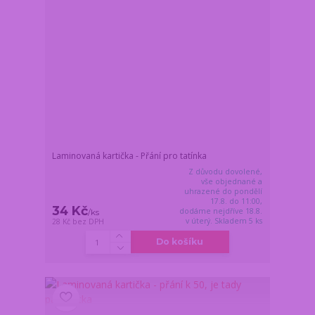
Laminovaná kartička - Přání pro tatínka
Z důvodu dovolené,
vše objednané a
uhrazené do pondělí
17.8. do 11:00,
34 Kč
dodáme nejdříve 18.8.
/
ks
v úterý. Skladem 5 ks
28 Kč
bez DPH
Do košíku