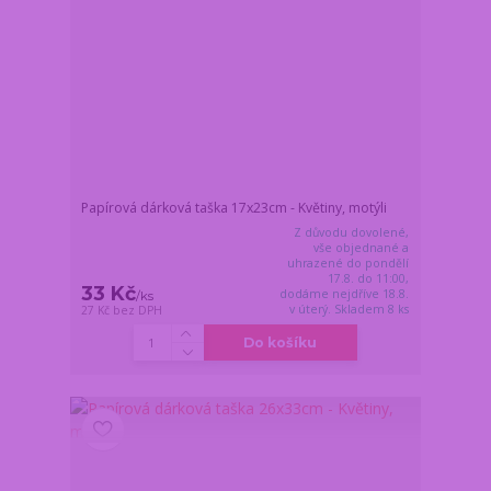
Papírová dárková taška 17x23cm - Květiny, motýli
Z důvodu dovolené,
vše objednané a
uhrazené do pondělí
17.8. do 11:00,
33 Kč
dodáme nejdříve 18.8.
/
ks
v úterý. Skladem 8 ks
27 Kč
bez DPH
Do košíku