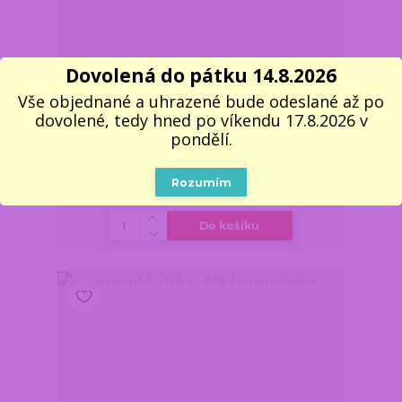
Dovolená do pátku 14.8.2026
Vše objednané a uhrazené bude odeslané až po
Vtipná laminovaná kartička k 40. narozeninám –
Čtyřicítka? To je ono! (CZ)
dovolené, tedy hned po víkendu 17.8.2026 v
pondělí.
Z důvodu dovolené,
vše objednané a
uhrazené do pondělí
17.8. do 11:00,
34 Kč
Rozumím
dodáme nejdříve 18.8.
/
ks
v úterý. Skladem 4 ks
28 Kč
bez DPH
Do košíku