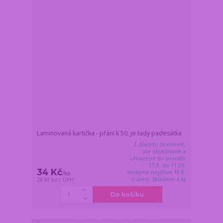
Laminovaná kartička - přání k 50, je tady padesátka
Z důvodu dovolené,
vše objednané a
uhrazené do pondělí
17.8. do 11:00,
34 Kč
dodáme nejdříve 18.8.
/
ks
v úterý. Skladem 4 ks
28 Kč
bez DPH
Do košíku