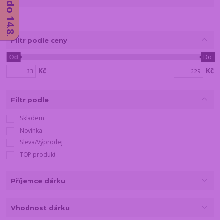
Fíltr podle ceny
Od
Do
Kč
Kč
Filtr podle
Skladem
Novinka
Sleva/Výprodej
TOP produkt
Příjemce dárku
Vhodnost dárku