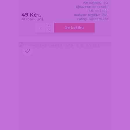
vše objednané a
uhrazené do pondělí
17.8. do 11:00,
49 Kč
dodáme nejdříve 18.8.
/
ks
v úterý. Skladem 3 ks
40 Kč
bez DPH
Do košíku