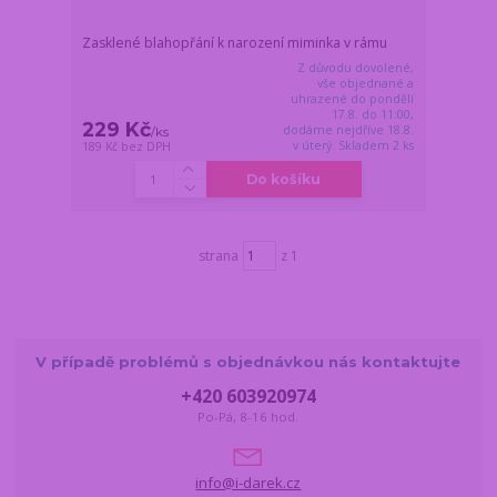
Zasklené blahopřání k narození miminka v rámu
Z důvodu dovolené,
vše objednané a
uhrazené do pondělí
17.8. do 11:00,
229 Kč
dodáme nejdříve 18.8.
/
ks
v úterý. Skladem 2 ks
189 Kč
bez DPH
Do košíku
strana
z 1
V případě problémů s objednávkou nás kontaktujte
+420 603920974
Po-Pá, 8-16 hod.
info@i-darek.cz