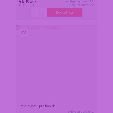
49 Kč
dodáme nejdříve 18.8.
/
ks
v úterý. Skladem 5 ks
40 Kč
bez DPH
Do košíku
Srdíčko kotě - pro babičku
Z důvodu dovolené,