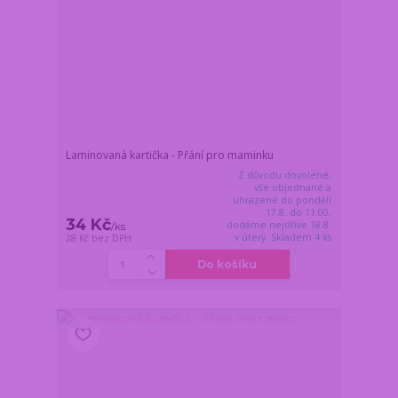
Laminovaná kartička - Přání pro maminku
Z důvodu dovolené,
vše objednané a
uhrazené do pondělí
17.8. do 11:00,
34 Kč
dodáme nejdříve 18.8.
/
ks
v úterý. Skladem 4 ks
28 Kč
bez DPH
Do košíku