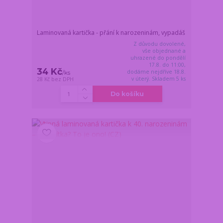
Laminovaná kartička - přání k narozeninám, vypadáš
Z důvodu dovolené,
vše objednané a
uhrazené do pondělí
17.8. do 11:00,
34 Kč
dodáme nejdříve 18.8.
/
ks
v úterý. Skladem 5 ks
28 Kč
bez DPH
Do košíku