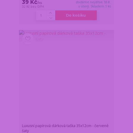
39 Kč
dodáme nejdříve 18.8.
/
ks
v úterý. Skladem 1 ks
32 Kč
bez DPH
Do košíku
Luxusní papírová dárková taška 35x12cm - červené
šaty