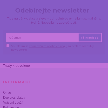
Odebírejte newsletter
Tipy na dárky, akce a slevy – pohodlně do e-mailu maximálně 1x
týdně. Neposíláme zbytečnosti.
Přihlásit se
Souhlasím se
zpracováním osobních údajů
za účelem rozesílky
newsletteru.
Texty k dovolené
INFORMACE
O nás
Doprava, platba
Vrácení zboží
Reklamace