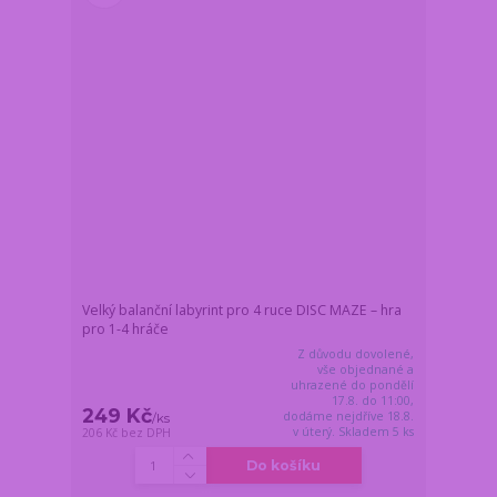
Velký balanční labyrint pro 4 ruce DISC MAZE – hra
pro 1-4 hráče
Z důvodu dovolené,
vše objednané a
uhrazené do pondělí
17.8. do 11:00,
249 Kč
dodáme nejdříve 18.8.
/
ks
v úterý. Skladem 5 ks
206 Kč
bez DPH
Do košíku