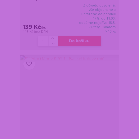
Z důvodu dovolené,
vše objednané a
uhrazené do pondělí
17.8. do 11:00,
dodáme nejdříve 18.8.
139 Kč
v úterý. Skladem
/
ks
> 10 ks
115 Kč
bez DPH
Do košíku