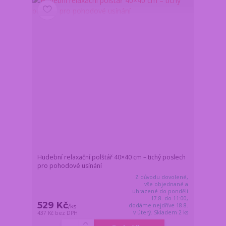
Hudební relaxační polštář 40×40 cm – tichý poslech
pro pohodové usínání
Z důvodu dovolené,
vše objednané a
uhrazené do pondělí
17.8. do 11:00,
529 Kč
dodáme nejdříve 18.8.
/
ks
v úterý. Skladem 2 ks
437 Kč
bez DPH