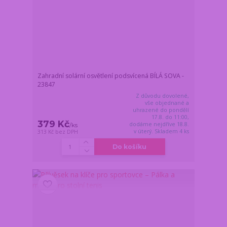
Zahradní solární osvětlení podsvícená BÍLÁ SOVA -
23847
Z důvodu dovolené,
vše objednané a
uhrazené do pondělí
17.8. do 11:00,
379 Kč
dodáme nejdříve 18.8.
/
ks
v úterý. Skladem 4 ks
313 Kč
bez DPH
Do košíku