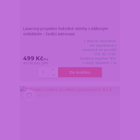
Laserový projektor hvězdné oblohy s dálkovým
ovládáním – Sedící astronaut
Z důvodu dovolené,
vše objednané a
uhrazené do pondělí
17.8. do 11:00,
499 Kč
dodáme nejdříve 18.8.
/
ks
v úterý. Skladem 1 ks
412 Kč
bez DPH
Do košíku