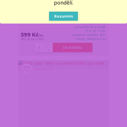
pondělí.
Mimozemský držák na sluchátka – Alien
Rozumím
Z důvodu dovolené,
vše objednané a
uhrazené do pondělí
17.8. do 11:00,
599 Kč
dodáme nejdříve 18.8.
/
ks
v úterý. Skladem 5 ks
495 Kč
bez DPH
Do košíku