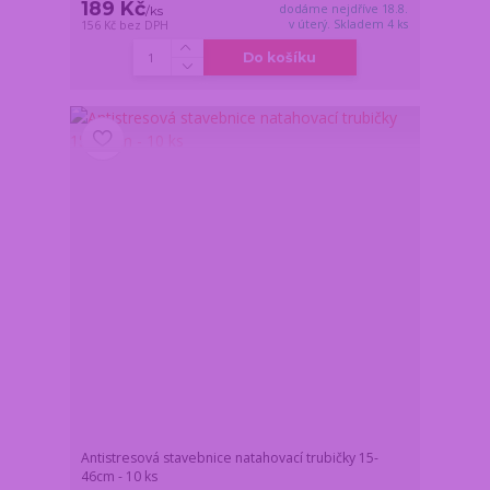
189 Kč
dodáme nejdříve 18.8.
/
ks
v úterý. Skladem 4 ks
156 Kč
bez DPH
Do košíku
Antistresová stavebnice natahovací trubičky 15-
46cm - 10 ks