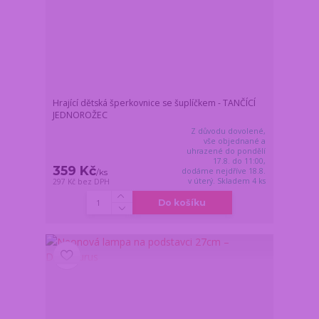
Hrající dětská šperkovnice se šuplíčkem - TANČÍCÍ
JEDNOROŽEC
Z důvodu dovolené,
vše objednané a
uhrazené do pondělí
17.8. do 11:00,
359 Kč
dodáme nejdříve 18.8.
/
ks
v úterý. Skladem 4 ks
297 Kč
bez DPH
Do košíku