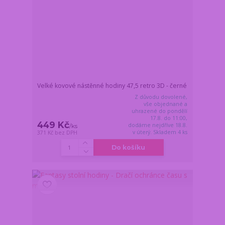
Velké kovové nástěnné hodiny 47,5 retro 3D - černé
Z důvodu dovolené,
vše objednané a
uhrazené do pondělí
17.8. do 11:00,
449 Kč
dodáme nejdříve 18.8.
/
ks
v úterý. Skladem 4 ks
371 Kč
bez DPH
Do košíku