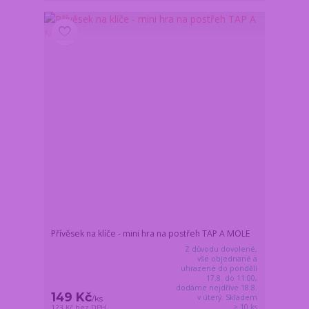
Přívěsek na klíče - mini hra na postřeh TAP A MOLE
Z důvodu dovolené,
vše objednané a
uhrazené do pondělí
17.8. do 11:00,
dodáme nejdříve 18.8.
149 Kč
v úterý. Skladem
/
ks
> 10 ks
123 Kč
bez DPH