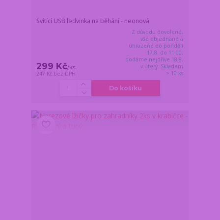
Svítící USB ledvinka na běhání - neonová
Z důvodu dovolené,
vše objednané a
uhrazené do pondělí
17.8. do 11:00,
dodáme nejdříve 18.8.
299 Kč
v úterý. Skladem
/
ks
> 10 ks
247 Kč
bez DPH
Do košíku