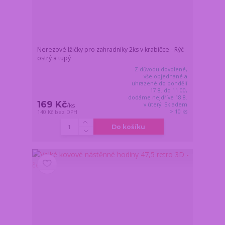
Nerezové lžičky pro zahradníky 2ks v krabičce - Rýč
ostrý a tupý
Z důvodu dovolené,
vše objednané a
uhrazené do pondělí
17.8. do 11:00,
dodáme nejdříve 18.8.
169 Kč
v úterý. Skladem
/
ks
> 10 ks
140 Kč
bez DPH
Do košíku