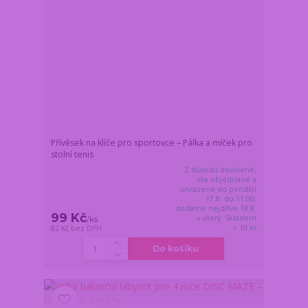
Přívěsek na klíče pro sportovce – Pálka a míček pro
stolní tenis
Z důvodu dovolené,
vše objednané a
uhrazené do pondělí
17.8. do 11:00,
dodáme nejdříve 18.8.
99 Kč
v úterý. Skladem
/
ks
> 10 ks
82 Kč
bez DPH
Do košíku