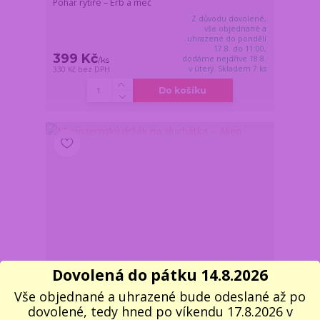
Pohár rytíře – Erb a meč
Z důvodu dovolené,
vše objednané a
uhrazené do pondělí
17.8. do 11:00,
399 Kč
dodáme nejdříve 18.8.
/
ks
v úterý. Skladem 7 ks
330 Kč
bez DPH
Do košíku
Dovolená do pátku 14.8.2026
Vše objednané a uhrazené bude odeslané až po
dovolené, tedy hned po víkendu 17.8.2026 v