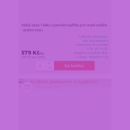
Velká sada 144ks v pevném kufříku pro malé malíře
- Jednorožec
Z důvodu dovolené,
vše objednané a
uhrazené do pondělí
17.8. do 11:00,
579 Kč
dodáme nejdříve 18.8.
/
ks
v úterý. Skladem 6 ks
479 Kč
bez DPH
Do košíku