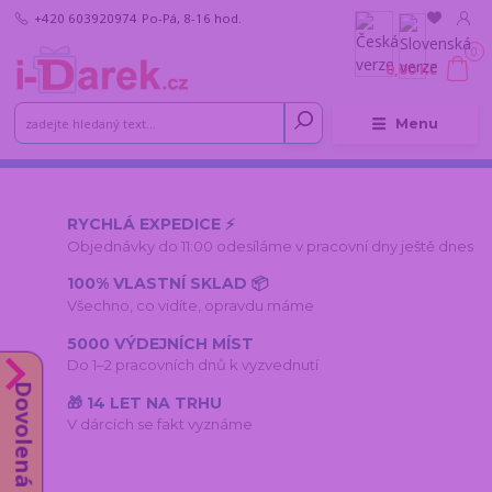
+420 603920974
Po-Pá, 8-16 hod.
0
0,00 Kč
Menu
RYCHLÁ EXPEDICE ⚡
Objednávky do 11:00 odesíláme v pracovní dny ještě dnes
100% VLASTNÍ SKLAD 📦
Všechno, co vidíte, opravdu máme
5000 VÝDEJNÍCH MÍST
Do 1–2 pracovních dnů k vyzvednutí
Dovolená do 14.8.
🎁 14 LET NA TRHU
V dárcích se fakt vyznáme