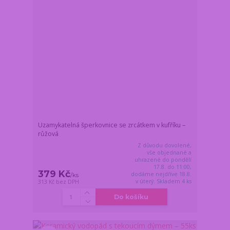
Uzamykatelná šperkovnice se zrcátkem v kufříku –
růžová
Z důvodu dovolené,
vše objednané a
uhrazené do pondělí
17.8. do 11:00,
379 Kč
dodáme nejdříve 18.8.
/
ks
v úterý. Skladem 4 ks
313 Kč
bez DPH
Do košíku