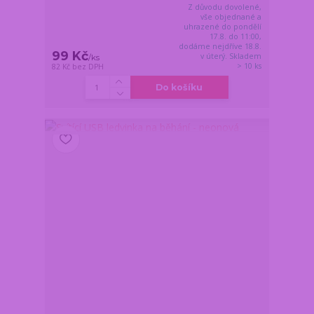
Z důvodu dovolené,
vše objednané a
uhrazené do pondělí
17.8. do 11:00,
dodáme nejdříve 18.8.
99 Kč
v úterý. Skladem
/
ks
> 10 ks
82 Kč
bez DPH
Do košíku