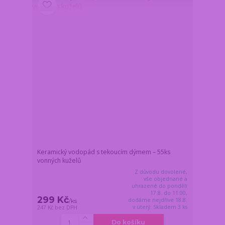
Keramický vodopád s tekoucím dýmem – 55ks
vonných kuželů
Z důvodu dovolené,
vše objednané a
uhrazené do pondělí
17.8. do 11:00,
299 Kč
dodáme nejdříve 18.8.
/
ks
v úterý. Skladem 3 ks
247 Kč
bez DPH
Do košíku