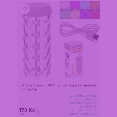
Zvlhčovač vzduchu 400ml a RGB lampička v jednom
– Efekt růže
Z důvodu dovolené,
vše objednané a
uhrazené do pondělí
17.8. do 11:00,
179 Kč
dodáme nejdříve 18.8.
/
ks
v úterý. Skladem 3 ks
148 Kč
bez DPH