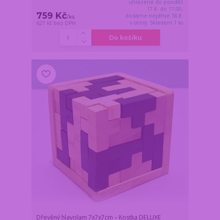
uhrazené do pondělí
17.8. do 11:00,
759 Kč
dodáme nejdříve 18.8.
/
ks
v úterý. Skladem 1 ks
627 Kč
bez DPH
Do košíku
Dřevěný hlavolam 7x7x7cm – Kostka DELUXE