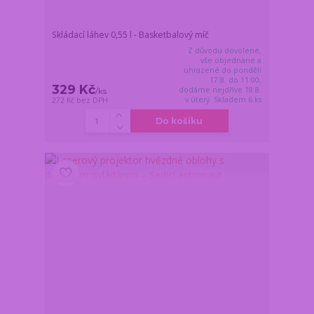
Skládací láhev 0,55 l - Basketbalový míč
Z důvodu dovolené,
vše objednané a
uhrazené do pondělí
17.8. do 11:00,
329 Kč
dodáme nejdříve 18.8.
/
ks
v úterý. Skladem 6 ks
272 Kč
bez DPH
Do košíku