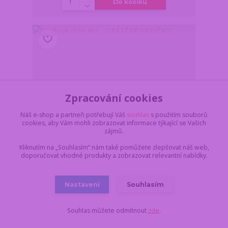
Do košíku
Zpracování cookies
Náš e-shop a partneři potřebují Váš
souhlas
s použitím souborů
cookies, aby Vám mohli zobrazovat informace týkající se Vašich
zájmů.
Kliknutím na „Souhlasím“ nám také pomůžete zlepšovat náš web,
doporučovat vhodné produkty a zobrazovat relevantní nabídky.
Nastavení
Souhlasím
Mýdlové růže 6ks - DRÁTĚNÉ SRDÍČKO
Z důvodu dovolené,
vše objednané a
Souhlas můžete odmítnout
zde
.
uhrazené do pondělí
17.8. do 11:00,
dodáme nejdříve 18.8.