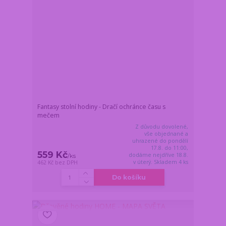
Fantasy stolní hodiny - Dračí ochránce času s
mečem
Z důvodu dovolené,
vše objednané a
uhrazené do pondělí
17.8. do 11:00,
559 Kč
dodáme nejdříve 18.8.
/
ks
v úterý. Skladem 4 ks
462 Kč
bez DPH
Do košíku