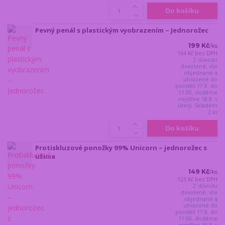
Do košíku
Pevný penál s plastickým vyobrazením – Jednorožec
199 Kč
/
ks
164 Kč
bez DPH
Z důvodu
dovolené, vše
objednané a
uhrazené do
pondělí 17.8. do
11:00, dodáme
nejdříve 18.8. v
úterý. Skladem
2 ks
Do košíku
Protiskluzové ponožky 99% Unicorn – jednorožec s
ušima
149 Kč
/
ks
123 Kč
bez DPH
Z důvodu
dovolené, vše
objednané a
uhrazené do
pondělí 17.8. do
11:00, dodáme