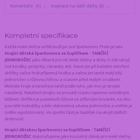
Komentáře
0
Inspirace na další dárky
8
Kompletní specifikace
Každá malá slečna určitě touží po své šperkovnici. Proto je tato
Hrající dětská šperkovnice se šuplíčkem - TANČÍCÍ
JEDNOROŽEC
jako dělaná pro ně. Malé slečny a dívky si zde ukryjí
své korálky, prstýnky, náramky atd.. Navíc jim při každém otevření
skříňky začne hrát příjemná hudba a začne jim tančit malý bílý
jednorožec s růžovou hřívou a ocasem před malým zrcátkem.
Melodie hraje a tanečnice tančí podle toho, jak moc je strojek
natažený. Natažení strojku se provádí vzadu napevno umístěným
klíčkem. Skříňka je pastelově růžová se stříbrným kováním, na víku
jsou bílé hvězdičky a bíle obkreslená silueta jednorožce a vnitřek je
světle vypolstrovaný. Ve spodní části je šuplíček na ukrytí dalších
drobností.
Hrající dětskou šperkovnici se šuplíčkem - TANČÍCÍ
JEDNOROŽEC
doporučujeme jako kouzelný dárek pro malé slečny,