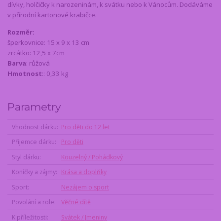
dívky, holčičky k narozeninám, k svátku nebo k Vánocům. Dodáváme
v přírodní kartonové krabičce.
Rozměr:
šperkovnice: 15 x 9 x 13 cm
zrcátko: 12,5 x 7cm
Barva
: růžová
Hmotnost
:: 0,33 kg
Parametry
Vhodnost dárku
Pro děti do 12 let
Příjemce dárku
Pro děti
Styl dárku
Kouzelný / Pohádkový
Koníčky a zájmy
Krása a doplňky
Sport
Nezájem o sport
Povolání a role
Věčné dítě
K příležitosti
Svátek / Jmeniny