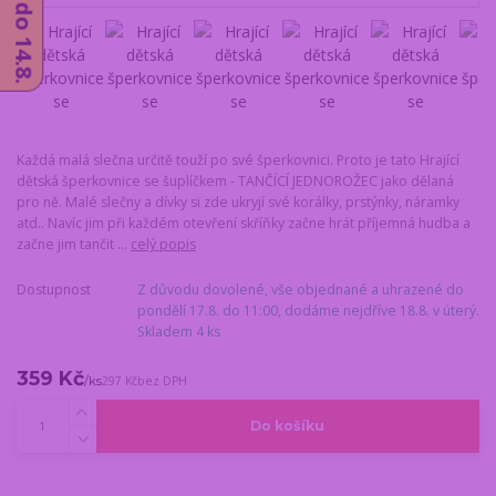
Každá malá slečna určitě touží po své šperkovnici. Proto je tato Hrající
dětská šperkovnice se šuplíčkem - TANČÍCÍ JEDNOROŽEC jako dělaná
pro ně. Malé slečny a dívky si zde ukryjí své korálky, prstýnky, náramky
atd.. Navíc jim při každém otevření skříňky začne hrát příjemná hudba a
začne jim tančit ...
celý popis
Dostupnost
Z důvodu dovolené, vše objednané a uhrazené do
pondělí 17.8. do 11:00, dodáme nejdříve 18.8. v úterý.
Skladem 4 ks
359 Kč
/
ks
297 Kč
bez DPH
Do košíku