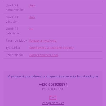
Vhodné k
Ano
narozeninám
Vhodné k
Ano
Vánocům
Vhodné k
Ne
Valentýnu
Parametr Motiv
Fantasy a mytologie
Typ dárku
Šperkovnice a ozdobné doplňky
Balení dárku
Běžný komerční obal
V případě problémů s objednávkou nás kontaktujte
+420 603920974
Po-Pá, 8-16 hod.
info@i-darek.cz