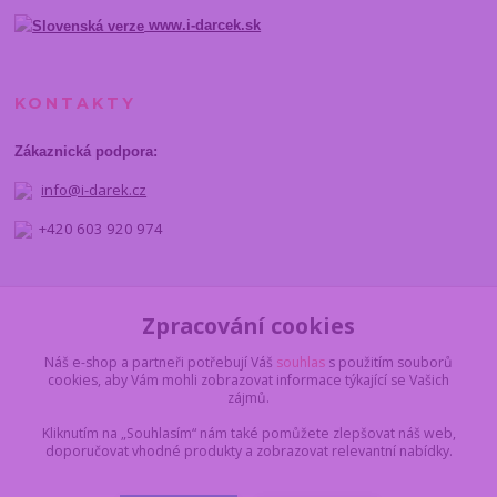
www.i-darcek.sk
KONTAKTY
Zákaznická podpora:
info@i-darek.cz
+420 603 920 974
NAJDETE NÁS
Zpracování cookies
Náš e-shop a partneři potřebují Váš
souhlas
s použitím souborů
cookies, aby Vám mohli zobrazovat informace týkající se Vašich
zájmů.
Kliknutím na „Souhlasím“ nám také pomůžete zlepšovat náš web,
doporučovat vhodné produkty a zobrazovat relevantní nabídky.