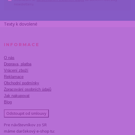
newsletteru.
Texty k dovolené
INFORMACE
O nás
Doprava, platba
Vrácení zboží
Reklamace
Obchodní podmínky
Zpracování osobních údajů
Jak nakupovat
Blog
Odstoupit od smlouvy
Pre návštevníkov zo SR
máme darčekový e-shop tu: