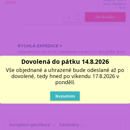
nejdříve 18.8. v
úterý. Skladem
> 10 ks
Do košíku
RYCHLÁ EXPEDICE ⚡
Objednávky do 11:00 odesíláme v pracovní dny ještě dnes
Dovolená do pátku 14.8.2026
100% VLASTNÍ SKLAD 📦
Všechno, co vidíte, opravdu máme
Vše objednané a uhrazené bude odeslané až po
dovolené, tedy hned po víkendu 17.8.2026 v
5000 VÝDEJNÍCH MÍST
pondělí.
Do 1–2 pracovních dnů k vyzvednutí
🎁 14 LET NA TRHU
Rozumím
V dárcích se fakt vyznáme
Kompletní specifikace
Parametry