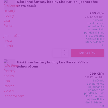
Nástěnné fantasy hodiny Lisa Parker - Jednorožec
cesta domů
299 Kč
/
ks
247 Kč
bez DPH
Z důvodu
dovolené, vše
objednané a
uhrazené do
pondělí 17.8. do
11:00, dodáme
nejdříve 18.8. v
úterý. Skladem
8 ks
Do košíku
Nástěnné fantasy hodiny Lisa Parker - Víla s
jednorožcem
299 Kč
/
ks
247 Kč
bez DPH
Z důvodu
dovolené, vše
objednané a
uhrazené do
pondělí 17.8. do
11:00, dodáme
nejdříve 18.8. v
úterý. Skladem
4 ks