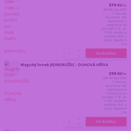
579 Kč
/
ks
479 Kč
bez DPH
Z důvodu
dovolené, vše
objednané a
uhrazené do
pondělí 17.8. do
11:00, dodáme
nejdříve 18.8. v
úterý. Skladem
6 ks
Do košíku
Magický hrnek JEDNOROŽEC - DUHOVÁ HŘÍVA
299 Kč
/
ks
247 Kč
bez DPH
Z důvodu
dovolené, vše
objednané a
uhrazené do
pondělí 17.8. do
11:00, dodáme
nejdříve 18.8. v
úterý. Skladem
3 ks
Do košíku