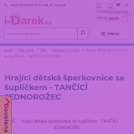
+420 603920974
Po-Pá, 8-16 hod.
0
0,00 Kč
Menu
Úvod
Pro koho
Děti
Holčička (3–6 let)
Hrající dětská šperkovnice
se šuplíčkem - TANČÍCÍ JEDNOROŽEC
Hrající dětská šperkovnice se
šuplíčkem - TANČÍCÍ
JEDNOROŽEC
Dovolená do 14.8.