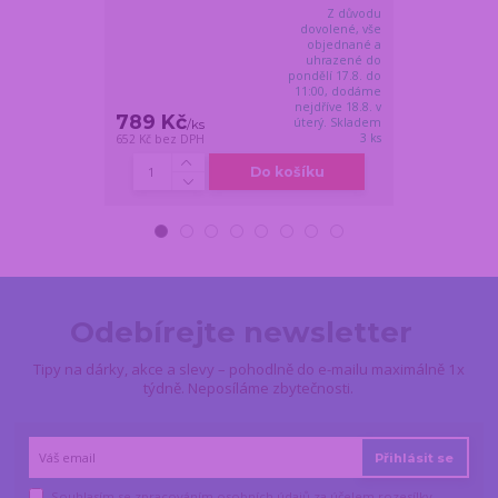
Z důvodu
dovolené, vše
objednané a
uhrazené do
pondělí 17.8. do
11:00, dodáme
nejdříve 18.8. v
789 Kč
699 Kč
úterý. Skladem
/
ks
/
ks
3 ks
652 Kč
bez DPH
578 Kč
bez DPH
Do košíku
Odebírejte newsletter
Tipy na dárky, akce a slevy – pohodlně do e-mailu maximálně 1x
týdně. Neposíláme zbytečnosti.
Přihlásit se
Souhlasím se
zpracováním osobních údajů
za účelem rozesílky