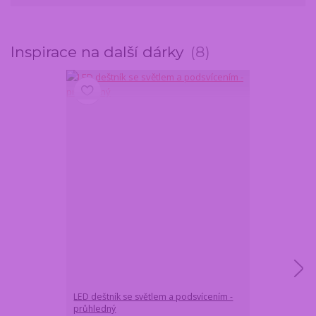
Inspirace na další dárky
8
LED deštník se světlem a podsvícením -
Přívěsek SRDÍ
průhledný
Crystocraft - s