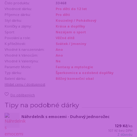
Číslo produktu:
33468
Vhodnost dárku:
Pro děti do 12 let
Příjemce dárku:
Pro děti
Styl dárku:
Kouzelný / Pohádkový
Koníčky a zájmy:
Krása a doplňky
Sport:
Nezájem o sport
Povolání a role:
Věčné dítě
K příležitosti:
Svátek / Jmeniny
Vhodné k narozeninám:
Ano
Vhodné k Vánocům:
Ano
Vhodné k Valentýnu:
Ne
Parametr Motiv:
Fantasy a mytologie
Typ dárku:
Šperkovnice a ozdobné doplňky
Balení dárku:
Běžný komerční obal
Hlídat cenu / dostupnost
Do oblíbených
Tipy na podobné dárky
Náhrdelník s emocemi - Duhový jednorožec
129 Kč
/
ks
107 Kč
bez DPH
Z důvodu