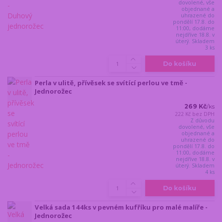
dovolené, vše
objednané a
uhrazené do
pondělí 17.8. do
11:00, dodáme
nejdříve 18.8. v
úterý. Skladem
3 ks
Do košíku
Perla v ulitě, přívěsek se svítící perlou ve tmě -
Jednorožec
269 Kč
/
ks
222 Kč
bez DPH
Z důvodu
dovolené, vše
objednané a
uhrazené do
pondělí 17.8. do
11:00, dodáme
nejdříve 18.8. v
úterý. Skladem
4 ks
Do košíku
Velká sada 144ks v pevném kufříku pro malé malíře -
Jednorožec