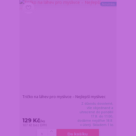
Novinka
Tričko na láhev pro myslivce – Nejlepší myslivec
Z důvodu dovolené,
vše objednané a
uhrazené do pondělí
17.8. do 11:00,
129 Kč
dodáme nejdříve 18.8.
/
ks
v úterý. Skladem 1 ks
107 Kč
bez DPH
Do košíku