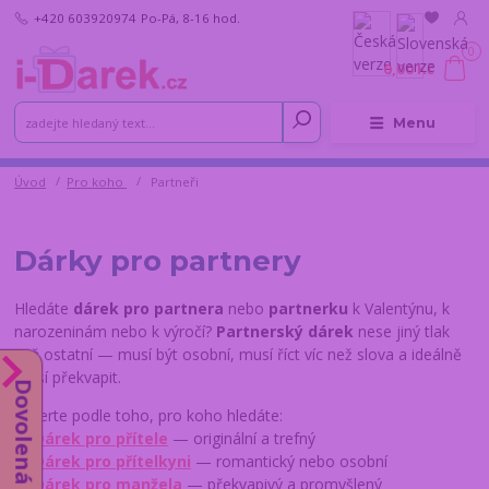
+420 603920974
Po-Pá, 8-16 hod.
0
0,00 Kč
Menu
Úvod
Pro koho
Partneři
Dárky pro partnery
Hledáte
dárek pro partnera
nebo
partnerku
k Valentýnu, k
narozeninám nebo k výročí?
Partnerský dárek
nese jiný tlak
než ostatní — musí být osobní, musí říct víc než slova a ideálně
musí překvapit.
Dovolená do 14.8.
Vyberte podle toho, pro koho hledáte:
→
Dárek pro přítele
— originální a trefný
→
Dárek pro přítelkyni
— romantický nebo osobní
→
Dárek pro manžela
— překvapivý a promyšlený