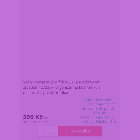
Velký kosmetický kufřík s LED a zvětšovacím
zrcátkem 27236 – organizér na kosmetiku s
nastavitelnými přihrádkami
Z důvodu dovolené,
vše objednané a
uhrazené do pondělí
17.8. do 11:00,
599 Kč
dodáme nejdříve 18.8.
/
ks
v úterý. Skladem 3 ks
495 Kč
bez DPH
Do košíku