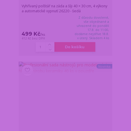
Vyhřívaný polštář na záda a šíji 40 × 30 cm, 4 výkony
a automatické vypnutí 26220 - šedá
Z důvodu dovolené,
vše objednané a
uhrazené do pondělí
17.8. do 11:00,
499 Kč
dodáme nejdříve 18.8.
/
ks
v úterý. Skladem 4 ks
412 Kč
bez DPH
Do košíku
Novinka