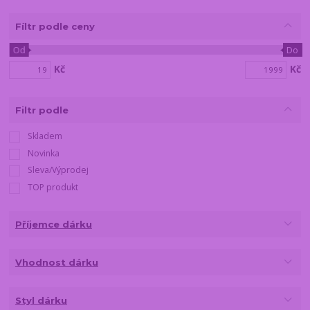
Fíltr podle ceny
Od
Do
Kč
Kč
Filtr podle
Skladem
Novinka
Sleva/Výprodej
TOP produkt
Příjemce dárku
Vhodnost dárku
Styl dárku