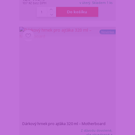
v úterý. Skladem 1 ks
107 Kč
bez DPH
Do košíku
Novinka
Dárkový hrnek pro ajťáka 320 ml – Motherboard
Z důvodu dovolené,
vše objednané a