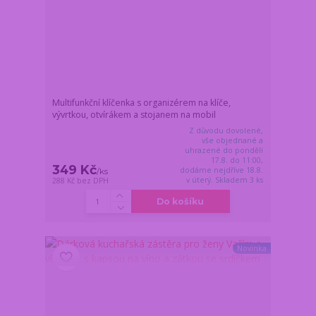
Multifunkční klíčenka s organizérem na klíče,
vývrtkou, otvírákem a stojanem na mobil
Z důvodu dovolené,
vše objednané a
uhrazené do pondělí
17.8. do 11:00,
349 Kč
dodáme nejdříve 18.8.
/
ks
v úterý. Skladem 3 ks
288 Kč
bez DPH
Do košíku
Novinka