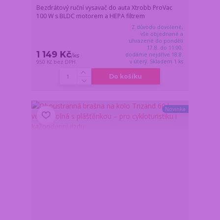
Bezdrátový ruční vysavač do auta Xtrobb ProVac
100 W s BLDC motorem a HEPA filtrem
Z důvodu dovolené,
vše objednané a
uhrazené do pondělí
17.8. do 11:00,
1 149 Kč
dodáme nejdříve 18.8.
/
ks
v úterý. Skladem 1 ks
950 Kč
bez DPH
Do košíku
Novinka