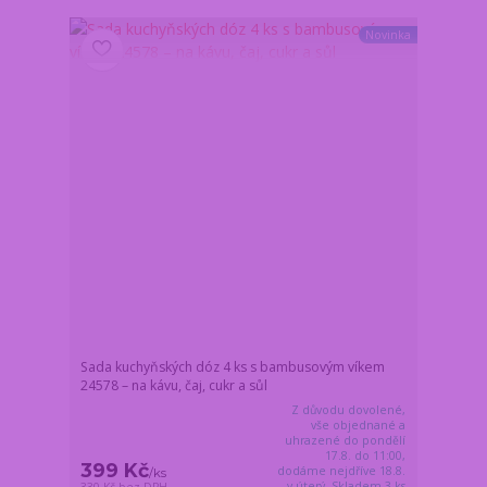
Novinka
Sada kuchyňských dóz 4 ks s bambusovým víkem
24578 – na kávu, čaj, cukr a sůl
Z důvodu dovolené,
vše objednané a
uhrazené do pondělí
17.8. do 11:00,
399 Kč
dodáme nejdříve 18.8.
/
ks
v úterý. Skladem 3 ks
330 Kč
bez DPH