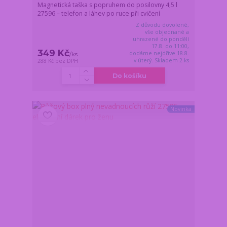
Magnetická taška s popruhem do posilovny 4,5 l
27596 – telefon a láhev po ruce při cvičení
Z důvodu dovolené,
vše objednané a
uhrazené do pondělí
17.8. do 11:00,
349 Kč
dodáme nejdříve 18.8.
/
ks
v úterý. Skladem 2 ks
288 Kč
bez DPH
Do košíku
Novinka