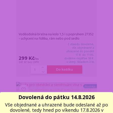
Voděodolná brašna na kolo 1,5 l s popruhem 27352
– uchycení na řídítka, rám nebo pod sedlo
Z důvodu dovolené,
vše objednané a
uhrazené do pondělí
17.8. do 11:00,
299 Kč
dodáme nejdříve 18.8.
/
ks
v úterý. Skladem 2 ks
247 Kč
bez DPH
Do košíku
Novinka
Dovolená do pátku 14.8.2026
Vše objednané a uhrazené bude odeslané až po
dovolené, tedy hned po víkendu 17.8.2026 v