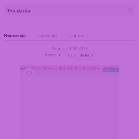
Typ dárku
Nejnovější
Nejlevnější
Nejdražší
Zobrazuji 1-30 z 818
strana
z 28
další
Novinka