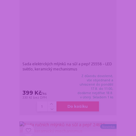
Sada elektrických mlýnků na sůl a pepř 25558 – LED
světlo, keramický mechanismus
Z důvodu dovolené,
vše objednané a
uhrazené do pondělí
17.8. do 11:00,
399 Kč
dodáme nejdříve 18.8.
/
ks
v úterý. Skladem 1 ks
330 Kč
bez DPH
Do košíku
Novinka