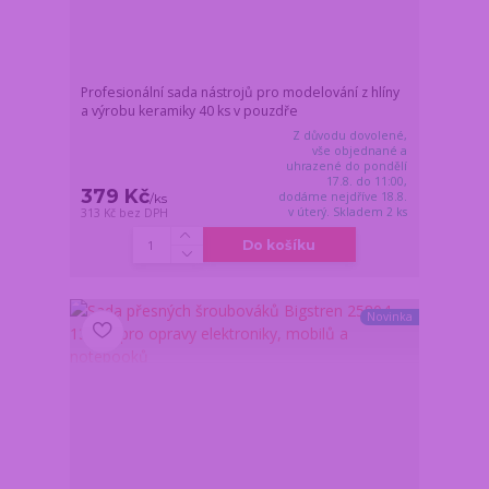
Profesionální sada nástrojů pro modelování z hlíny
a výrobu keramiky 40 ks v pouzdře
Z důvodu dovolené,
vše objednané a
uhrazené do pondělí
17.8. do 11:00,
379 Kč
dodáme nejdříve 18.8.
/
ks
v úterý. Skladem 2 ks
313 Kč
bez DPH
Do košíku
Novinka