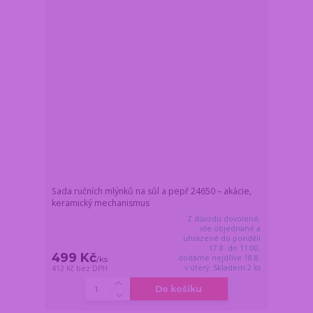
Sada ručních mlýnků na sůl a pepř 24650 – akácie,
keramický mechanismus
Z důvodu dovolené,
vše objednané a
uhrazené do pondělí
17.8. do 11:00,
499 Kč
dodáme nejdříve 18.8.
/
ks
v úterý. Skladem 2 ks
412 Kč
bez DPH
Do košíku