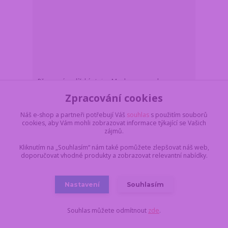
Přenosný malířský stojan Maaleo s pouzdrem pro
akrylové, olejové i akvarelové malování
Zpracování cookies
Z důvodu dovolené,
vše objednané a
Náš e-shop a partneři potřebují Váš
souhlas
s použitím souborů
uhrazené do pondělí
cookies, aby Vám mohli zobrazovat informace týkající se Vašich
17.8. do 11:00,
259 Kč
dodáme nejdříve 18.8.
zájmů.
/
ks
v úterý. Skladem 2 ks
214 Kč
bez DPH
Kliknutím na „Souhlasím“ nám také pomůžete zlepšovat náš web,
Do košíku
doporučovat vhodné produkty a zobrazovat relevantní nabídky.
Nastavení
Souhlasím
Novinka
Souhlas můžete odmítnout
zde
.