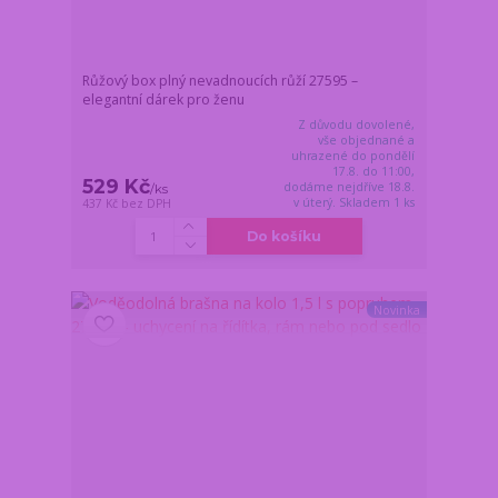
Růžový box plný nevadnoucích růží 27595 –
elegantní dárek pro ženu
Z důvodu dovolené,
vše objednané a
uhrazené do pondělí
17.8. do 11:00,
529 Kč
dodáme nejdříve 18.8.
/
ks
v úterý. Skladem 1 ks
437 Kč
bez DPH
Do košíku
Novinka