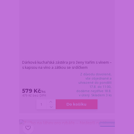
Dárková kuchařská zástěra pro ženy Vařím s vínem –
s kapsou na víno a zátkou se srdíčkem
Z důvodu dovolené,
vše objednané a
uhrazené do pondělí
17.8. do 11:00,
579 Kč
dodáme nejdříve 18.8.
/
ks
v úterý. Skladem 3 ks
479 Kč
bez DPH
Do košíku
Novinka