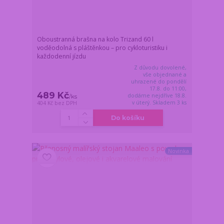
Oboustranná brašna na kolo Trizand 60 l
voděodolná s pláštěnkou – pro cykloturistiku i
každodenní jízdu
Z důvodu dovolené,
vše objednané a
uhrazené do pondělí
17.8. do 11:00,
489 Kč
dodáme nejdříve 18.8.
/
ks
v úterý. Skladem 3 ks
404 Kč
bez DPH
Do košíku
Novinka