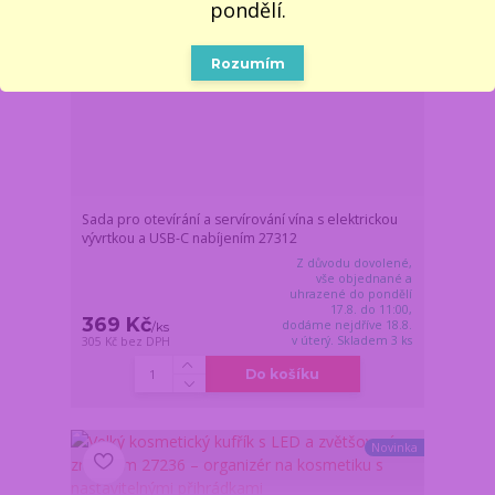
pondělí.
Rozumím
Sada pro otevírání a servírování vína s elektrickou
vývrtkou a USB-C nabíjením 27312
Z důvodu dovolené,
vše objednané a
uhrazené do pondělí
17.8. do 11:00,
369 Kč
dodáme nejdříve 18.8.
/
ks
v úterý. Skladem 3 ks
305 Kč
bez DPH
Do košíku
Novinka