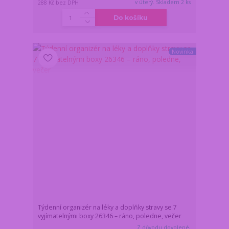
v úterý. Skladem 2 ks
288 Kč
bez DPH
Do košíku
Novinka
Týdenní organizér na léky a doplňky stravy se 7
vyjímatelnými boxy 26346 – ráno, poledne, večer
Z důvodu dovolené,