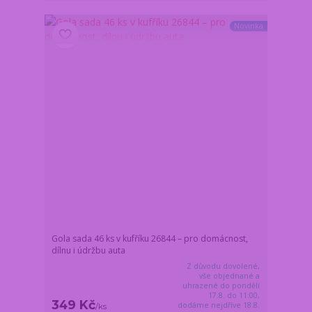
Novinka
Gola sada 46 ks v kufříku 26844 – pro domácnost,
dílnu i údržbu auta
Z důvodu dovolené,
vše objednané a
uhrazené do pondělí
17.8. do 11:00,
349 Kč
dodáme nejdříve 18.8.
/
ks