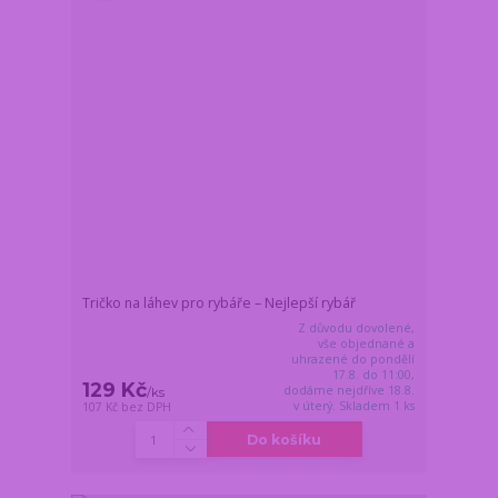
Tričko na láhev pro rybáře – Nejlepší rybář
Z důvodu dovolené,
vše objednané a
uhrazené do pondělí
17.8. do 11:00,
129 Kč
dodáme nejdříve 18.8.
/
ks
v úterý. Skladem 1 ks
107 Kč
bez DPH
Do košíku