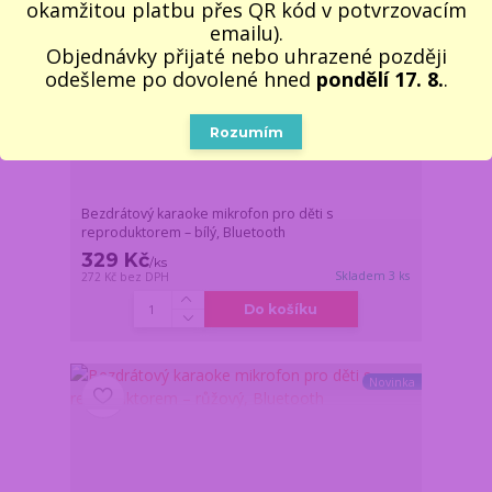
okamžitou platbu přes QR kód v potvrzovacím
emailu).
Objednávky přijaté nebo uhrazené později
odešleme po dovolené hned
pondělí 17. 8.
.
Rozumím
Bezdrátový karaoke mikrofon pro děti s
reproduktorem – bílý, Bluetooth
329 Kč
/
ks
Skladem 3 ks
272 Kč
bez DPH
Do košíku
Novinka