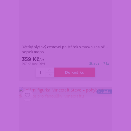
Dětský plyšový cestovní polštářek s maskou na oči –
pejsek mops
359 Kč
/
ks
Skladem 7 ks
297 Kč
bez DPH
Do košíku
Novinka