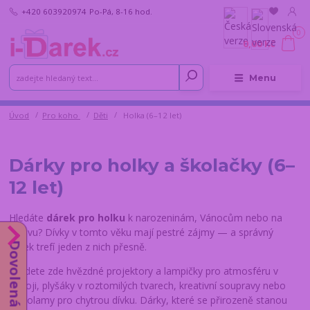
+420 603920974
Po-Pá, 8-16 hod.
0
0,00 Kč
Menu
Úvod
Pro koho
Děti
Holka (6–12 let)
Dárky pro holky a školačky (6–
12 let)
Hledáte
dárek pro holku
k narozeninám, Vánocům nebo na
oslavu? Dívky v tomto věku mají pestré zájmy — a správný
Dovolená od 10.8.
dárek trefí jeden z nich přesně.
Najdete zde hvězdné projektory a lampičky pro atmosféru v
pokoji, plyšáky v roztomilých tvarech, kreativní soupravy nebo
hlavolamy pro chytrou dívku. Dárky, které se přirozeně stanou