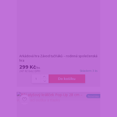
Arkádová hra Závod tučňáků – rodinná společenská
hra
299 Kč
/
ks
Skladem 3 ks
247 Kč
bez DPH
Do košíku
Novinka