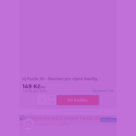
IQ Puzzle 3D – hlavolam pro chytré hlavičky
149 Kč
/
ks
Skladem 5 ks
123 Kč
bez DPH
Do košíku
Novinka