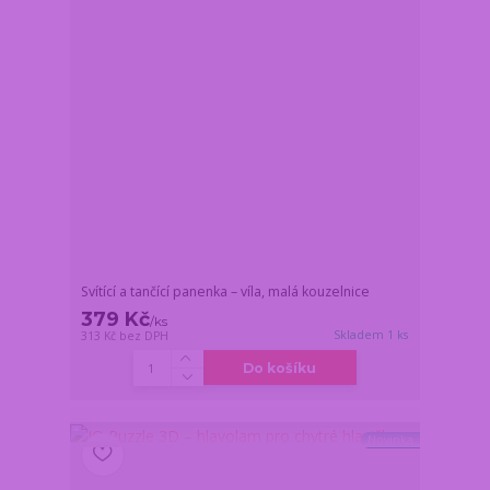
Svítící a tančící panenka – víla, malá kouzelnice
379 Kč
/
ks
Skladem 1 ks
313 Kč
bez DPH
Do košíku
Novinka