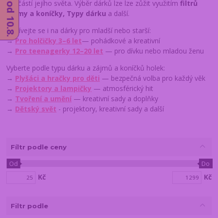
součástí jejího světa. Výběr dárků lze lze zůžit využitím
filtrů
Zájmy a koníčky, Typy dárku
a další.
Podívejte se i na dárky pro mladší nebo starší:
→
Pro holčičky 3–6 let
— pohádkové a kreativní
→
Pro teenagerky 12–20 let
— pro dívku nebo mladou ženu
Vyberte podle typu dárku a zájmů a koníčků holek:
→
Plyšáci a hračky pro děti
— bezpečná volba pro každý věk
→
Projektory a lampičky
— atmosférický hit
→
Tvoření a umění
— kreativní sady a doplňky
→
Dětský svět
- projektory, kreativní sady a další
Fíltr podle ceny
Od
Do
Kč
Kč
Filtr podle