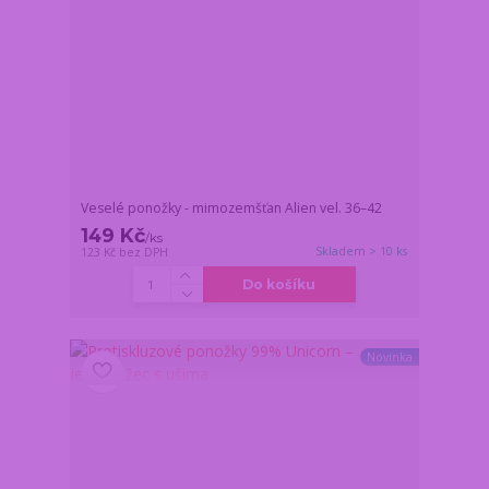
Veselé ponožky - mimozemšťan Alien vel. 36–42
149 Kč
/
ks
Skladem > 10 ks
123 Kč
bez DPH
Do košíku
Novinka