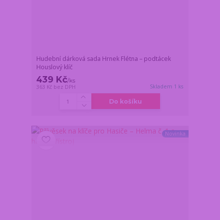
Hudební dárková sada Hrnek Flétna – podtácek
Houslový klíč
439 Kč
/
ks
Skladem 1 ks
363 Kč
bez DPH
Do košíku
Novinka