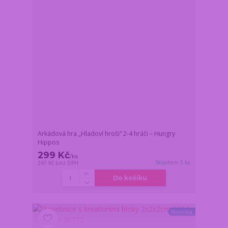
Arkádová hra „Hladoví hroši“ 2-4 hráči – Hungry
Hippos
299 Kč
/
ks
Skladem 5 ks
247 Kč
bez DPH
Do košíku
Novinka