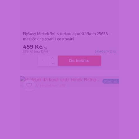
Plyšový křeček 3v1 s dekou a polštářkem 25638 –
mazlíček na spaní i cestování
459 Kč
/
ks
Skladem 2 ks
379 Kč
bez DPH
Do košíku
Novinka