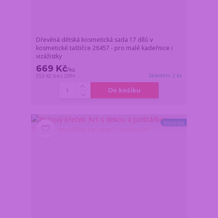
Dřevěná dětská kosmetická sada 17 dílů v
kosmetické taštičce 26457 - pro malé kadeřnice i
vizážistky
669 Kč
/
ks
Skladem 2 ks
553 Kč
bez DPH
Do košíku
Novinka