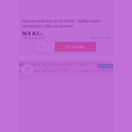
Plyšový medvídek 30 cm 26760 – měkký mazlící
kamarád pro děti od narození
169 Kč
/
ks
Skladem 3 ks
140 Kč
bez DPH
Do košíku
Novinka