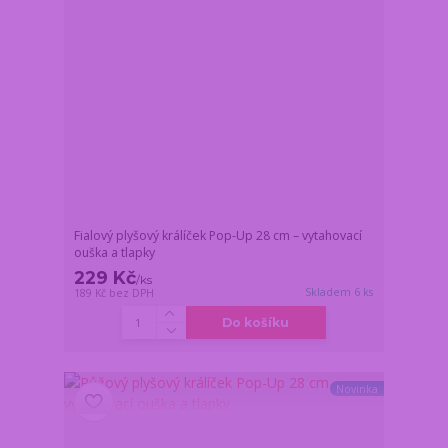
Fialový plyšový králíček Pop-Up 28 cm – vytahovací
ouška a tlapky
229 Kč
/
ks
Skladem 6 ks
189 Kč
bez DPH
Do košíku
Novinka