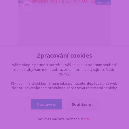
Novinka
Zpracování cookies
Náš e-shop a partneři potřebují Váš
souhlas
s použitím souborů
cookies, aby Vám mohli zobrazovat informace týkající se Vašich
zájmů.
Kliknutím na „Souhlasím“ nám také pomůžete zlepšovat náš web,
doporučovat vhodné produkty a zobrazovat relevantní nabídky.
LED lampička měsíc a ASTRONAUT – zlaté hledí
229 Kč
/
ks
Skladem 6 ks
189 Kč
bez DPH
Nastavení
Souhlasím
Do košíku
Souhlas můžete odmítnout
zde
.