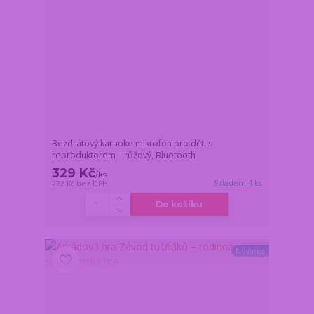
Bezdrátový karaoke mikrofon pro děti s
reproduktorem – růžový, Bluetooth
329 Kč
/
ks
Skladem 4 ks
272 Kč
bez DPH
Do košíku
Novinka