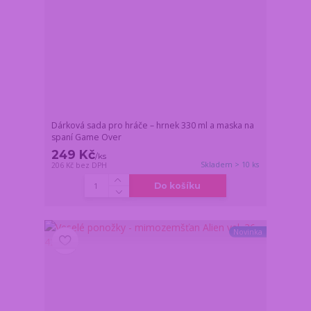
Dárková sada pro hráče – hrnek 330 ml a maska na
spaní Game Over
249 Kč
/
ks
Skladem > 10 ks
206 Kč
bez DPH
Do košíku
Novinka