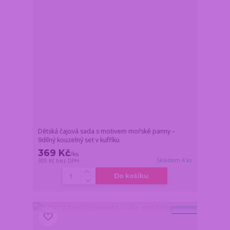
Dětská čajová sada s motivem mořské panny –
9dílný kouzelný set v kufříku
369 Kč
/
ks
Skladem 4 ks
305 Kč
bez DPH
Do košíku
Novinka