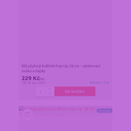
Bílý plyšový králíček Pop-Up 28 cm – vytahovací
ouška a tlapky
229 Kč
/
ks
Skladem 6 ks
189 Kč
bez DPH
Do košíku
Novinka