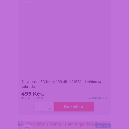
Stavebnice 3D bloky 139 dílků 26331 – Květinová
zahrada
499 Kč
/
ks
Skladem 4 ks
412 Kč
bez DPH
Do košíku
Novinka