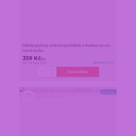
Dětský plyšový cestovní polštářek s maskou na oči –
černá kočka
359 Kč
/
ks
Skladem 6 ks
297 Kč
bez DPH
Do košíku
Novinka