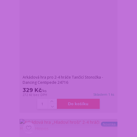
Arkádová hra pro 2-4 hráče Tančící Stonožka -
Dancing Centipede 24716
329 Kč
/
ks
Skladem 1 ks
272 Kč
bez DPH
Do košíku
Novinka