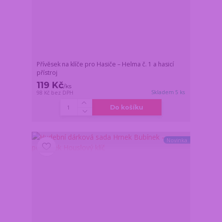
Přívěsek na klíče pro Hasiče – Helma č. 1 a hasicí
přístroj
119 Kč
/
ks
Skladem 5 ks
98 Kč
bez DPH
Do košíku
Novinka