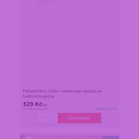
Pokladnička s očima - Hamburger kasička ve
fastfood krabičce
329 Kč
/
ks
Skladem 3 ks
272 Kč
bez DPH
Do košíku
Novinka