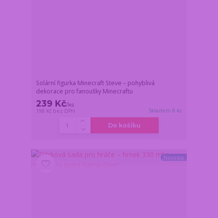
Solární figurka Minecraft Steve – pohyblivá
dekorace pro fanoušky Minecraftu
239 Kč
/
ks
Skladem 8 ks
198 Kč
bez DPH
Do košíku
Novinka