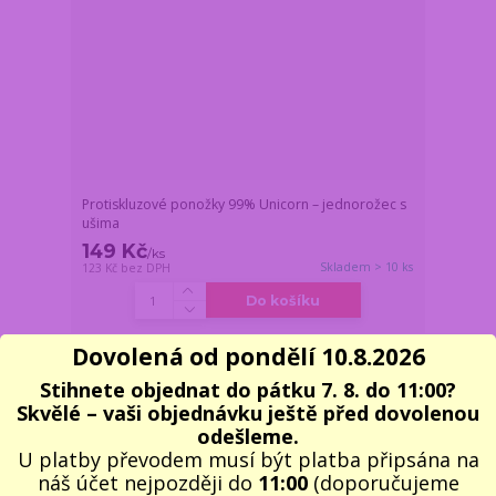
Protiskluzové ponožky 99% Unicorn – jednorožec s
ušima
149 Kč
/
ks
Skladem > 10 ks
123 Kč
bez DPH
Do košíku
Dovolená od pondělí 10.8.2026
Novinka
Stihnete objednat do pátku 7. 8. do 11:00?
Skvělé – vaši objednávku ještě před dovolenou
odešleme.
U platby převodem musí být platba připsána na
náš účet nejpozději do
11:00
(doporučujeme