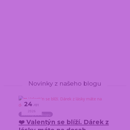
Novinky z našeho blogu
24
01
2026
Novinky z e-shopu
❤️ Valentýn se blíží. Dárek z