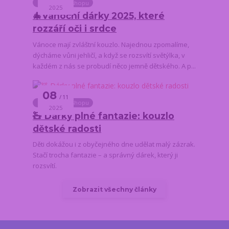
Novinky z e-shopu
2025
🎄Vánoční dárky 2025, které
rozzáří oči i srdce
Vánoce mají zvláštní kouzlo. Najednou zpomalíme,
dýcháme vůni jehličí, a když se rozsvítí světýlka, v
každém z nás se probudí něco jemně dětského. A p...
08
11
Novinky z e-shopu
2025
🧸 Dárky plné fantazie: kouzlo
dětské radosti
Děti dokážou i z obyčejného dne udělat malý zázrak.
Stačí trocha fantazie – a správný dárek, který ji
rozsvítí.
Zobrazit všechny články