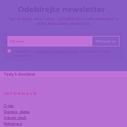
Odebírejte newsletter
Tipy na dárky, akce a slevy – pohodlně do e-mailu maximálně 1x
týdně. Neposíláme zbytečnosti.
Přihlásit se
Souhlasím se
zpracováním osobních údajů
za účelem rozesílky
newsletteru.
Texty k dovolené
INFORMACE
O nás
Doprava, platba
Vrácení zboží
Reklamace