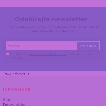
Odebírejte newsletter
Tipy na dárky, akce a slevy – pohodlně do e-mailu maximálně 1x
týdně. Neposíláme zbytečnosti.
Přihlásit se
Souhlasím se
zpracováním osobních údajů
za účelem rozesílky
newsletteru.
Texty k dovolené
INFORMACE
O nás
Doprava, platba