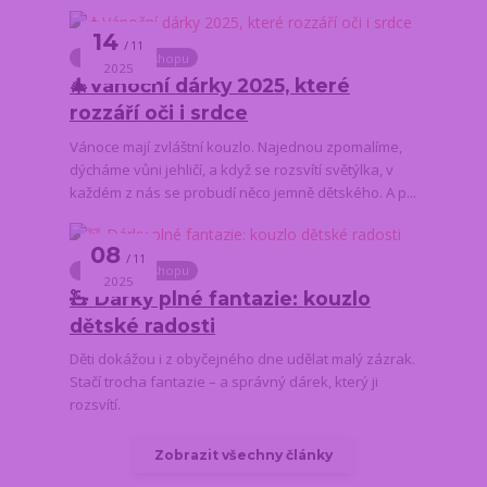
14
11
Novinky z e-shopu
2025
🎄Vánoční dárky 2025, které
rozzáří oči i srdce
Vánoce mají zvláštní kouzlo. Najednou zpomalíme,
dýcháme vůni jehličí, a když se rozsvítí světýlka, v
každém z nás se probudí něco jemně dětského. A p...
08
11
Novinky z e-shopu
2025
🧸 Dárky plné fantazie: kouzlo
dětské radosti
Děti dokážou i z obyčejného dne udělat malý zázrak.
Stačí trocha fantazie – a správný dárek, který ji
rozsvítí.
Zobrazit všechny články