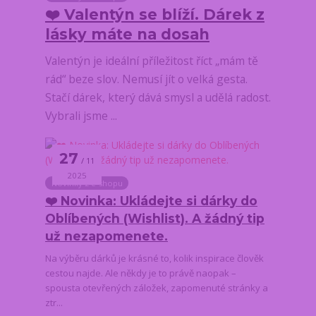
❤️ Valentýn se blíží. Dárek z
lásky máte na dosah
Valentýn je ideální příležitost říct „mám tě
rád“ beze slov. Nemusí jít o velká gesta.
Stačí dárek, který dává smysl a udělá radost.
Vybrali jsme ...
27
11
2025
Novinky z e-shopu
❤️ Novinka: Ukládejte si dárky do
Oblíbených (Wishlist). A žádný tip
už nezapomenete.
Na výběru dárků je krásné to, kolik inspirace člověk
cestou najde. Ale někdy je to právě naopak –
spousta otevřených záložek, zapomenuté stránky a
ztr...