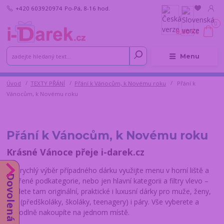
+420 603920974
Po-Pá, 8-16 hod.
0
0,00 Kč
Menu
Úvod
TEXTY PŘÁNÍ
Přání k Vánocům, k Novému roku
Přání k
Vánocům, k Novému roku
Přání k Vánocům, k Novému roku
Krásné Vánoce přeje i-darek.cz
Pro rychlý výběr případného dárku využijte menu v horní liště a
Dovolená do 14.8.
vnořené podkategorie, nebo jen hlavní kategorii a filtry vlevo –
najdete tam originální, praktické i luxusní dárky pro muže, ženy,
děti (předškoláky, školáky, teenagery) i páry. Vše vyberete a
pohodlně nakoupíte na jednom místě.