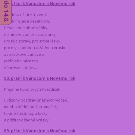
91. přání k Vánocům a Novému rok
Rolnička už cinká, zvoní,
s přáním jede deset koní.
Deset koní táhne sáňky,
na nich vezou pro vás dárky.
Pro tělo zdraví, pro srdce lásku,
pro mysl pohodu a žádnou vrásku.
Zvonečkové vánoce a
jiskřivého Silvestra
Vám všem přeje .....
90. přání k Vánocům a Novému rok
Přejeme kupu bílých hvězdiček
Hvězdný pozdrav sněžných vloček,
mnoho dárků pod stromeček,
hodně štěstí, kupu lásky
a příští rok žádné vrásky.
89.
přání k Vánocům a Novému rok