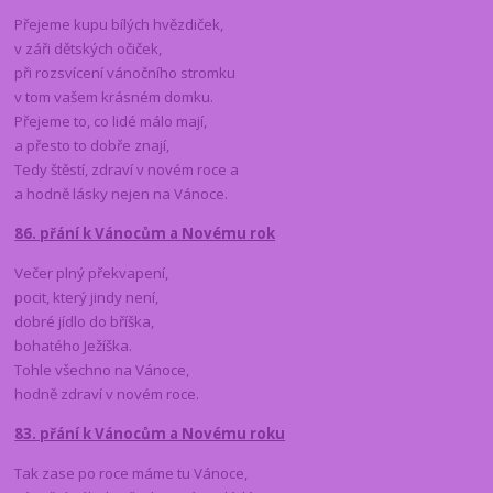
Přejeme kupu bílých hvězdiček,
v záři dětských očiček,
při rozsvícení vánočního stromku
v tom vašem krásném domku.
Přejeme to, co lidé málo mají,
a přesto to dobře znají,
Tedy štěstí, zdraví v novém roce a
a hodně lásky nejen na Vánoce.
86.
přání k Vánocům a Novému rok
Večer plný překvapení,
pocit, který jindy není,
dobré jídlo do bříška,
bohatého Ježíška.
Tohle všechno na Vánoce,
hodně zdraví v novém roce.
83.
přání k Vánocům a Novému roku
Tak zase po roce máme tu Vánoce,