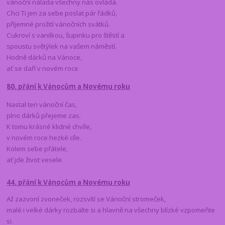
vánoční nálada všechny nás ovládá.
Chci Ti jen za sebe poslat pár řádků,
příjemné prožití vánočních svátků.
Cukroví s vanilkou, šupinku pro štěstí a
spoustu světýlek na vašem náměstí.
Hodně dárků na Vánoce,
ať se daří v novém roce
80.
přání k Vánocům a Novému roku
Nastal ten vánoční čas,
plno dárků přejeme zas.
K tomu krásné klidné chvíle,
v novém roce hezké cíle.
Kolem sebe přátele,
ať jde život vesele.
44. přání k Vánocům a Novému roku
Až zazvoní zvoneček, rozsvítí se Vánoční stromeček,
malé i velké dárky rozbalte si a hlavně na všechny blízké vzpomeňte
si.