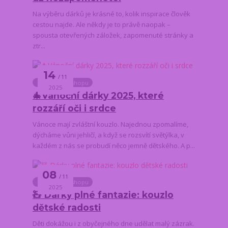
Na výběru dárků je krásné to, kolik inspirace člověk
cestou najde. Ale někdy je to právě naopak –
spousta otevřených záložek, zapomenuté stránky a
ztr...
14
11
Novinky z e-shopu
2025
🎄Vánoční dárky 2025, které
rozzáří oči i srdce
Vánoce mají zvláštní kouzlo. Najednou zpomalíme,
dýcháme vůni jehličí, a když se rozsvítí světýlka, v
každém z nás se probudí něco jemně dětského. A p...
08
11
Novinky z e-shopu
2025
🧸 Dárky plné fantazie: kouzlo
dětské radosti
Děti dokážou i z obyčejného dne udělat malý zázrak.