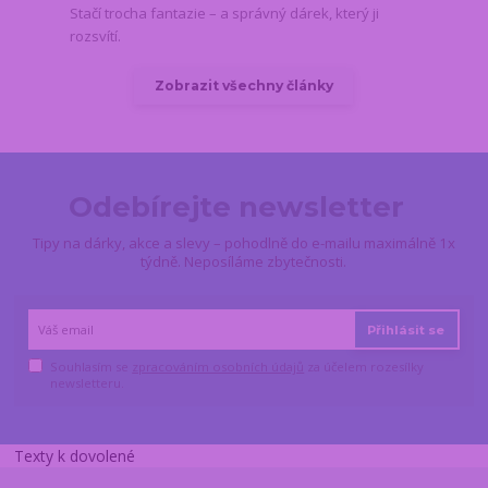
Stačí trocha fantazie – a správný dárek, který ji
rozsvítí.
Zobrazit všechny články
Odebírejte newsletter
Tipy na dárky, akce a slevy – pohodlně do e-mailu maximálně 1x
týdně. Neposíláme zbytečnosti.
Přihlásit se
Souhlasím se
zpracováním osobních údajů
za účelem rozesílky
newsletteru.
Texty k dovolené