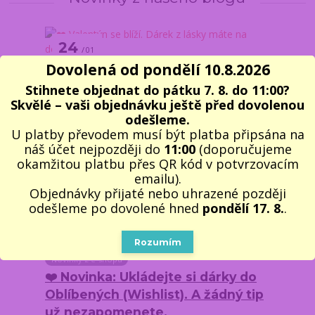
24
01
2026
Dovolená od pondělí 10.8.2026
Novinky z e-shopu
Stihnete objednat do pátku 7. 8. do 11:00?
❤️ Valentýn se blíží. Dárek z
Skvělé – vaši objednávku ještě před dovolenou
lásky máte na dosah
odešleme.
U platby převodem musí být platba připsána na
Valentýn je ideální příležitost říct „mám tě
náš účet nejpozději do
11:00
(doporučujeme
rád“ beze slov. Nemusí jít o velká gesta.
okamžitou platbu přes QR kód v potvrzovacím
Stačí dárek, který dává smysl a udělá radost.
emailu).
Vybrali jsme ...
Objednávky přijaté nebo uhrazené později
odešleme po dovolené hned
pondělí 17. 8.
.
27
11
Rozumím
2025
Novinky z e-shopu
❤️ Novinka: Ukládejte si dárky do
Oblíbených (Wishlist). A žádný tip
už nezapomenete.