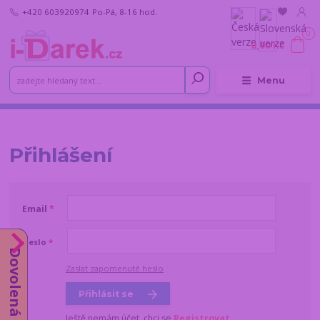
+420 603920974
Po-Pá, 8-16 hod.
0
0,00 Kč
Menu
Přihlášení
Email
*
Heslo
*
Dovolená od 10.8.
Zaslat zapomenuté heslo
Přihlásit se
Ještě nemám účet, chci se
Registrovat