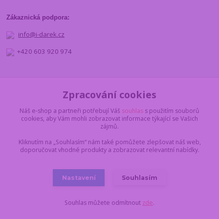
Zákaznická podpora:
info@i-darek.cz
+420 603 920 974
NAJDETE NÁS
Zpracování cookies
Náš e-shop a partneři potřebují Váš
souhlas
s použitím souborů
cookies, aby Vám mohli zobrazovat informace týkající se Vašich
zájmů.
Kliknutím na „Souhlasím“ nám také pomůžete zlepšovat náš web,
doporučovat vhodné produkty a zobrazovat relevantní nabídky.
Nastavení
Souhlasím
© 2012 - 2025 I-darek.cz
Souhlas můžete odmítnout
zde
.
Vytvořeno na
Eshop-rychle.cz