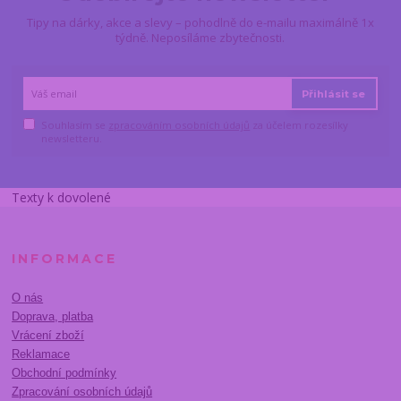
Tipy na dárky, akce a slevy – pohodlně do e-mailu maximálně 1x
týdně. Neposíláme zbytečnosti.
Přihlásit se
Souhlasím se
zpracováním osobních údajů
za účelem rozesílky
newsletteru.
Texty k dovolené
INFORMACE
O nás
Doprava, platba
Vrácení zboží
Reklamace
Obchodní podmínky
Zpracování osobních údajů