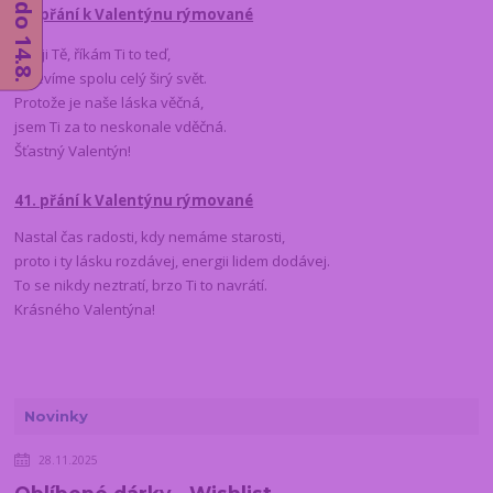
42. přání k Valentýnu rýmované
Miluji Tě, říkám Ti to teď,
objevíme spolu celý širý svět.
Protože je naše láska věčná,
jsem Ti za to neskonale vděčná.
Šťastný Valentýn!
41. přání k Valentýnu rýmované
Nastal čas radosti, kdy nemáme starosti,
proto i ty lásku rozdávej, energii lidem dodávej.
To se nikdy neztratí, brzo Ti to navrátí.
Krásného Valentýna!
Novinky
28.11.2025