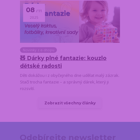
08
11
2025
Novinky z e-shopu
🧸 Dárky plné fantazie: kouzlo
dětské radosti
Děti dokážou i z obyčejného dne udělat malý zázrak.
Stačí trocha fantazie – a správný dárek, který ji
rozsvítí.
Zobrazit všechny články
Odebírejte newsletter