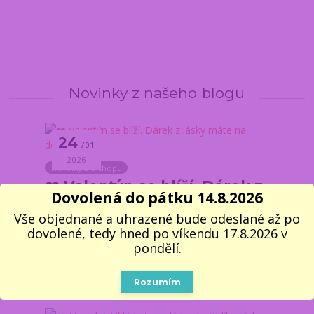
Novinky z našeho blogu
24
01
2026
Novinky z e-shopu
❤️ Valentýn se blíží. Dárek z
Dovolená do pátku 14.8.2026
lásky máte na dosah
Vše objednané a uhrazené bude odeslané až po
Valentýn je ideální příležitost říct „mám tě
dovolené, tedy hned po víkendu 17.8.2026 v
pondělí.
rád“ beze slov. Nemusí jít o velká gesta.
Stačí dárek, který dává smysl a udělá radost.
Rozumím
Vybrali jsme ...