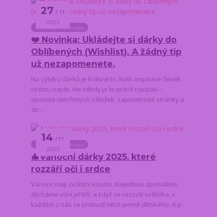
27
11
2025
Novinky z e-shopu
❤️ Novinka: Ukládejte si dárky do
Oblíbených (Wishlist). A žádný tip
už nezapomenete.
Na výběru dárků je krásné to, kolik inspirace člověk
cestou najde. Ale někdy je to právě naopak –
spousta otevřených záložek, zapomenuté stránky a
ztr...
14
11
Novinky z e-shopu
2025
🎄Vánoční dárky 2025, které
rozzáří oči i srdce
Vánoce mají zvláštní kouzlo. Najednou zpomalíme,
dýcháme vůni jehličí, a když se rozsvítí světýlka, v
každém z nás se probudí něco jemně dětského. A p...