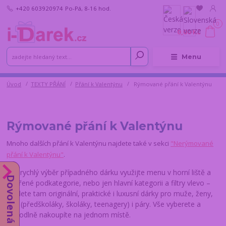
+420 603920974
Po-Pá, 8-16 hod.
0
0,00 Kč
Menu
Úvod
TEXTY PŘÁNÍ
Přání k Valentýnu
Rýmované přání k Valentýnu
Rýmované přání k Valentýnu
Mnoho dalších přání k Valentýnu najdete také v sekci
"Nerýmované
přání k Valentýnu"
.
Pro rychlý výběr případného dárku využijte menu v horní liště a
Dovolená do 14.8.
vnořené podkategorie, nebo jen hlavní kategorii a filtry vlevo –
najdete tam originální, praktické i luxusní dárky pro muže, ženy,
děti (předškoláky, školáky, teenagery) i páry. Vše vyberete a
pohodlně nakoupíte na jednom místě.