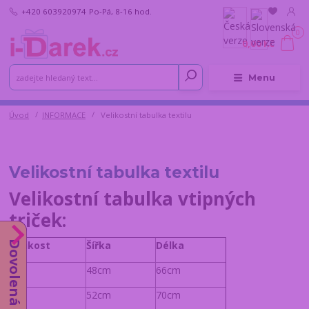
+420 603920974
Po-Pá, 8-16 hod.
0
0,00 Kč
Menu
Úvod
INFORMACE
Velikostní tabulka textilu
Velikostní tabulka textilu
Velikostní tabulka vtipných
triček:
Velikost
Šířka
Délka
Dovolená do 14.8.
S
48cm
66cm
M
52cm
70cm