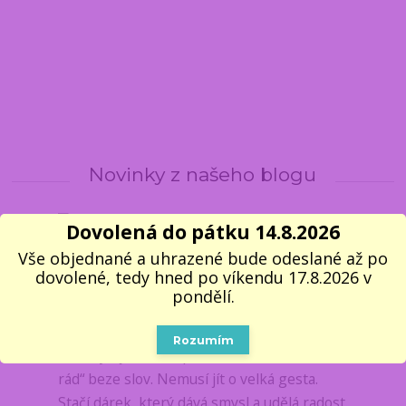
Novinky z našeho blogu
Dovolená do pátku 14.8.2026
24
01
Vše objednané a uhrazené bude odeslané až po
2026
Novinky z e-shopu
dovolené, tedy hned po víkendu 17.8.2026 v
❤️ Valentýn se blíží. Dárek z
pondělí.
lásky máte na dosah
Rozumím
Valentýn je ideální příležitost říct „mám tě
rád“ beze slov. Nemusí jít o velká gesta.
Stačí dárek, který dává smysl a udělá radost.