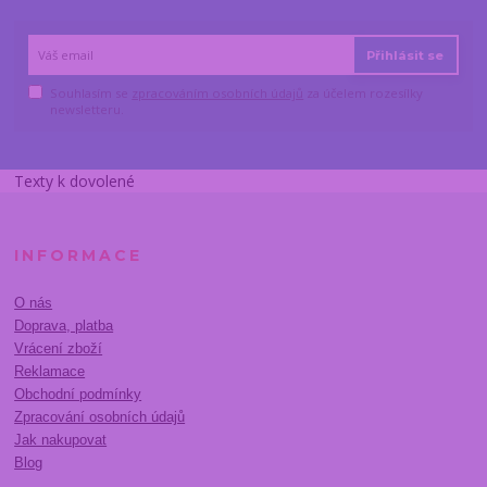
Přihlásit se
Souhlasím se
zpracováním osobních údajů
za účelem rozesílky
newsletteru.
Texty k dovolené
INFORMACE
O nás
Doprava, platba
Vrácení zboží
Reklamace
Obchodní podmínky
Zpracování osobních údajů
Jak nakupovat
Blog