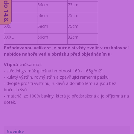
L
54cm
73cm
XL
56cm
75cm
XXL
58cm
75cm
XXXL
66cm
82cm
Požadovanou velikost je nutné si vždy zvolit v rozbalovací
nabídce nahoře vedle obrázku
před objednáním !!!
Vtipná trička
mají:
- střední gramáž (plošná hmotnost 160 - 165g/m2)
- kulatý výstřih, rovný střih a zpevňující ramenní pásku
- dvojité prošití výstřihu, rukávů a dolního lemu a jsou bez
bočních švů
- materiál ze 100% bavlny, která je předsražená a je příjemná na
dotek.
Novinky