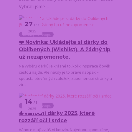
Vybrali jsme ...
27
11
2025
Novinky z e-shopu
❤️ Novinka: Ukládejte si dárky do
Oblíbených (Wishlist). A žádný tip
už nezapomenete.
Na výběru dárků je krásné to, kolik inspirace člověk
cestou najde. Ale někdy je to právě naopak –
spousta otevřených záložek, zapomenuté stránky a
ztr...
14
11
Novinky z e-shopu
2025
🎄Vánoční dárky 2025, které
rozzáří oči i srdce
Vánoce mají zvláštní kouzlo. Najednou zpomalíme,