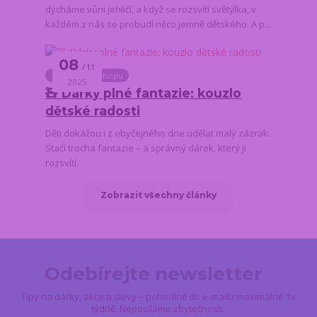
dýcháme vůni jehličí, a když se rozsvítí světýlka, v
každém z nás se probudí něco jemně dětského. A p...
08
11
Novinky z e-shopu
2025
🧸 Dárky plné fantazie: kouzlo
dětské radosti
Děti dokážou i z obyčejného dne udělat malý zázrak.
Stačí trocha fantazie – a správný dárek, který ji
rozsvítí.
Zobrazit všechny články
Odebírejte newsletter
Tipy na dárky, akce a slevy – pohodlně do e-mailu maximálně 1x
týdně. Neposíláme zbytečnosti.