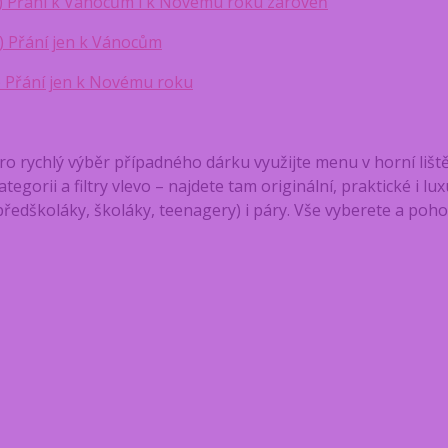
) Přání k Vánocům i k Novému
roku
zároveň
) Přání jen k Vánocům
) Přání jen k Novému roku
ro rychlý výběr případného dárku využijte menu v horní lišt
ategorii a filtry vlevo – najdete tam originální, praktické i l
předškoláky, školáky, teenagery) i páry. Vše vyberete a poh