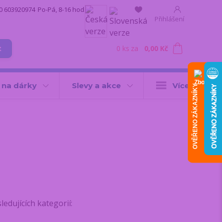
0 603920974
Po-Pá, 8-16 hod.
Přihlášení
0
ks
za
0,00 Kč
t
 na dárky
Slevy a akce
Více
OVĚŘENO ZÁKAZNÍKY
dujících kategorií: