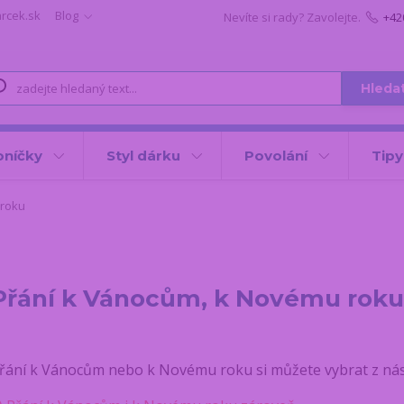
arcek.sk
Blog
Nevíte si rady? Zavolejte.
+42
Hleda
oníčky
Styl dárku
Povolání
Tipy
 roku
Přání k Vánocům, k Novému roku
řání k Vánocům nebo k Novému roku si můžete vybrat z násle