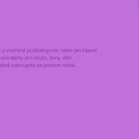
ě a vnořené podkategorie, nebo jen hlavní
uxusní dárky pro muže, ženy, děti
odlně nakoupíte na jednom místě.