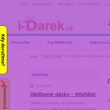
O NÁS
INFORMACE
RECENZE
TEXTY PŘÁNÍ
i-D
Kdy doručíme?
Pro koho
K příležitosti
Zájmy a k
Úvod
TEXTY PŘÁNÍ
Přání k Vánocům, k Novému
Novinky
28.11.2025
Dovolená od 10.8.
Oblíbené dárky - Wishlist
P
Ukládejte si dárky do Oblíbených
(Wishlist) a žádný tip už nezapomenete.