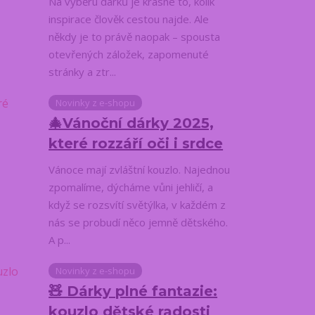
Na výběru dárků je krásné to, kolik
inspirace člověk cestou najde. Ale
někdy je to právě naopak – spousta
otevřených záložek, zapomenuté
stránky a ztr...
Novinky z e-shopu
🎄Vánoční dárky 2025,
které rozzáří oči i srdce
Vánoce mají zvláštní kouzlo. Najednou
zpomalíme, dýcháme vůni jehličí, a
když se rozsvítí světýlka, v každém z
nás se probudí něco jemně dětského.
A p...
Novinky z e-shopu
🧸 Dárky plné fantazie:
kouzlo dětské radosti