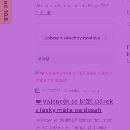
a
Více se dozívíte na našem Blogu ZDE
b
číst celé
c
Zobrazit všechny novinky
P
k
Blog
(
Novinky z e-shopu
24.01.2026
❤️ Valentýn se blíží. Dárek
z lásky máte na dosah
Valentýn je ideální příležitost říct „mám
tě rád“ beze slov. Nemusí jít o velká