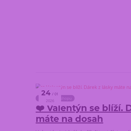
24
01
Novinky z e-shopu
2026
❤️ Valentýn se blíží. 
máte na dosah