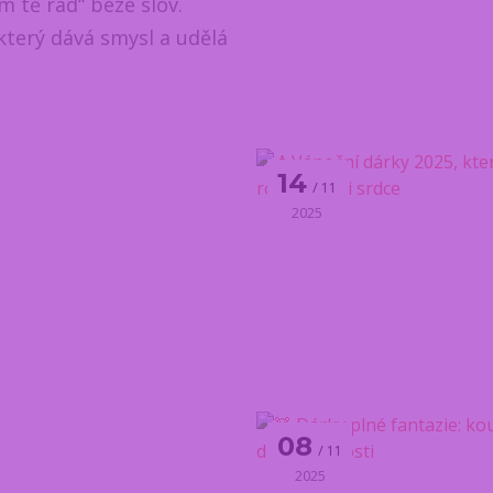
ám tě rád“ beze slov.
 který dává smysl a udělá
14
11
2025
08
11
2025