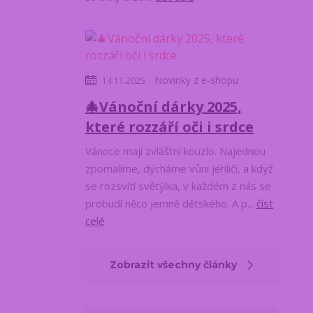
Novinky z e-shopu
14.11.2025
🎄Vánoční dárky 2025,
které rozzáří oči i srdce
Vánoce mají zvláštní kouzlo. Najednou
zpomalíme, dýcháme vůni jehličí, a když
se rozsvítí světýlka, v každém z nás se
probudí něco jemně dětského. A p...
číst
celé
Zobrazit všechny články