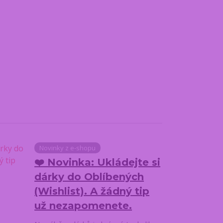
Novinky z e-shopu
❤️ Novinka: Ukládejte si
dárky do Oblíbených
(Wishlist). A žádný tip
už nezapomenete.