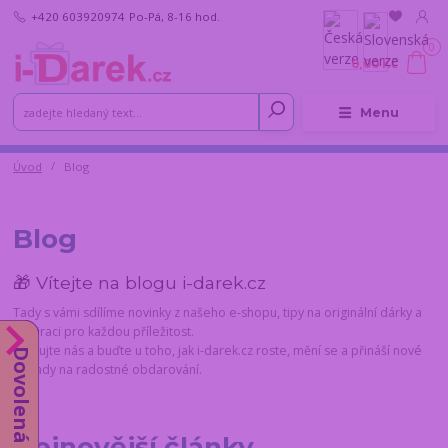
+420 603920974
Po-Pá, 8-16 hod.
0
0,00 Kč
Menu
Úvod
Blog
Blog
🎁 Vítejte na blogu i-darek.cz
Tady s vámi sdílíme novinky z našeho e-shopu, tipy na originální dárky a
inspiraci pro každou příležitost.
Sledujte nás a buďte u toho, jak i-darek.cz roste, mění se a přináší nové
Dovolená do 14.8.
nápady na radostné obdarování.
Nejnovější články