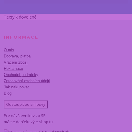
Texty k dovolené
INFORMACE
O nás
Doprava, platba
Vrácení zboží
Reklamace
Obchodní podmínky
Zpracování osobních údajů
Jak nakupovat
Blog
Odstoupit od smlouvy
Pre návštevníkov zo SR
máme darčekový e-shop tu: