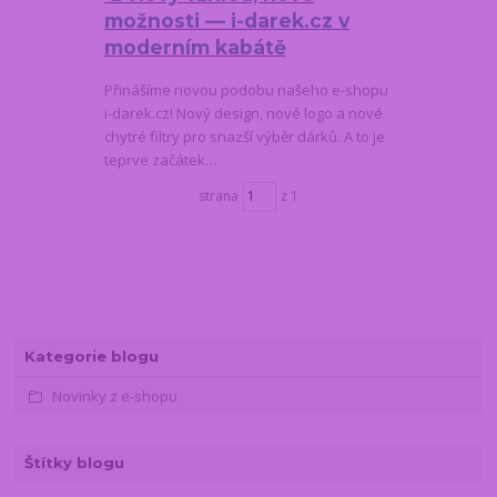
možnosti — i-darek.cz v
moderním kabátě
Přinášíme novou podobu našeho e-shopu
i-darek.cz! Nový design, nové logo a nové
chytré filtry pro snazší výběr dárků. A to je
teprve začátek…
strana
z 1
Kategorie blogu
Novinky z e-shopu
Štítky blogu