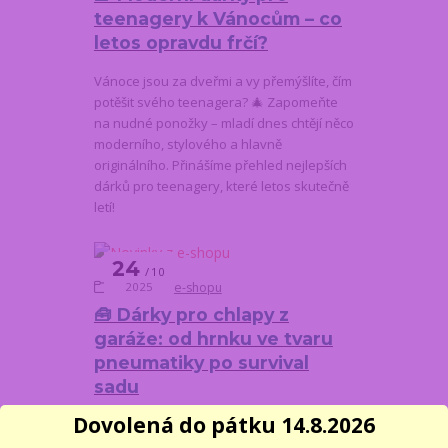
teenagery k Vánocům – co
letos opravdu frčí?
Vánoce jsou za dveřmi a vy přemýšlíte, čím
potěšit svého teenagera? 🎄 Zapomeňte
na nudné ponožky – mladí dnes chtějí něco
moderního, stylového a hlavně
originálního. Přinášíme přehled nejlepších
dárků pro teenagery, které letos skutečně
letí!
24
10
Novinky z e-shopu
2025
🧰 Dárky pro chlapy z
garáže: od hrnku ve tvaru
pneumatiky po survival
sadu
Dovolená do pátku 14.8.2026
Hledáte dárek, který potěší chlapa, co rád
něco kutí, opravuje nebo má prostě rád