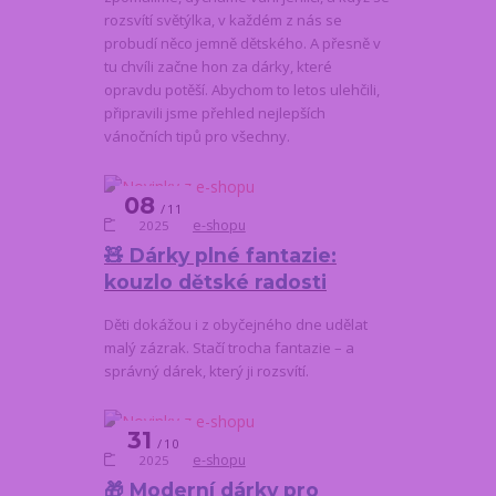
rozsvítí světýlka, v každém z nás se
probudí něco jemně dětského. A přesně v
tu chvíli začne hon za dárky, které
opravdu potěší. Abychom to letos ulehčili,
připravili jsme přehled nejlepších
vánočních tipů pro všechny.
08
11
Novinky z e-shopu
2025
🧸 Dárky plné fantazie:
kouzlo dětské radosti
Děti dokážou i z obyčejného dne udělat
malý zázrak. Stačí trocha fantazie – a
správný dárek, který ji rozsvítí.
31
10
Novinky z e-shopu
2025
🎁 Moderní dárky pro