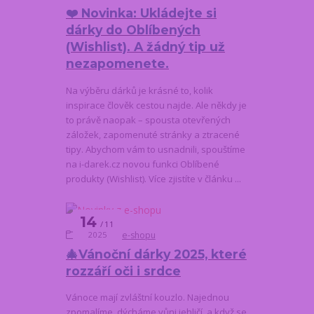
❤️ Novinka: Ukládejte si
dárky do Oblíbených
(Wishlist). A žádný tip už
nezapomenete.
Na výběru dárků je krásné to, kolik
inspirace člověk cestou najde. Ale někdy je
to právě naopak – spousta otevřených
záložek, zapomenuté stránky a ztracené
tipy. Abychom vám to usnadnili, spouštíme
na i-darek.cz novou funkci Oblíbené
produkty (Wishlist). Více zjistíte v článku ...
14
11
Novinky z e-shopu
2025
🎄Vánoční dárky 2025, které
rozzáří oči i srdce
Vánoce mají zvláštní kouzlo. Najednou
zpomalíme, dýcháme vůni jehličí, a když se