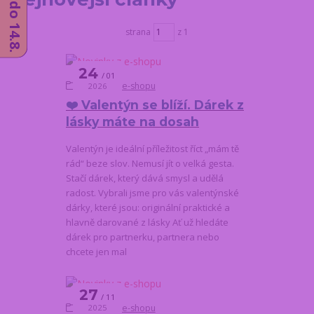
strana
z 1
24
01
Novinky z e-shopu
2026
❤️ Valentýn se blíží. Dárek z
lásky máte na dosah
Valentýn je ideální příležitost říct „mám tě
rád“ beze slov. Nemusí jít o velká gesta.
Stačí dárek, který dává smysl a udělá
radost. Vybrali jsme pro vás valentýnské
dárky, které jsou: originální praktické a
hlavně darované z lásky Ať už hledáte
dárek pro partnerku, partnera nebo
chcete jen mal
27
11
Novinky z e-shopu
2025