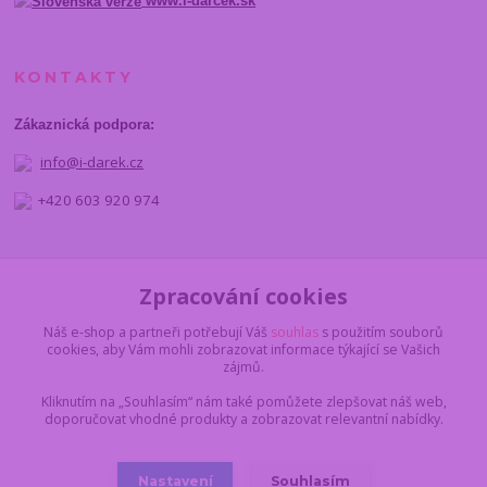
www.i-darcek.sk
KONTAKTY
Zákaznická podpora:
info@i-darek.cz
+420 603 920 974
NAJDETE NÁS
Zpracování cookies
Náš e-shop a partneři potřebují Váš
souhlas
s použitím souborů
cookies, aby Vám mohli zobrazovat informace týkající se Vašich
zájmů.
Kliknutím na „Souhlasím“ nám také pomůžete zlepšovat náš web,
doporučovat vhodné produkty a zobrazovat relevantní nabídky.
Nastavení
Souhlasím