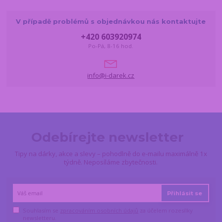
V případě problémů s objednávkou nás kontaktujte
+420 603920974
Po-Pá, 8-16 hod.
info@i-darek.cz
Odebírejte newsletter
Tipy na dárky, akce a slevy – pohodlně do e-mailu maximálně 1x
týdně. Neposíláme zbytečnosti.
Přihlásit se
Souhlasím se
zpracováním osobních údajů
za účelem rozesílky
newsletteru.