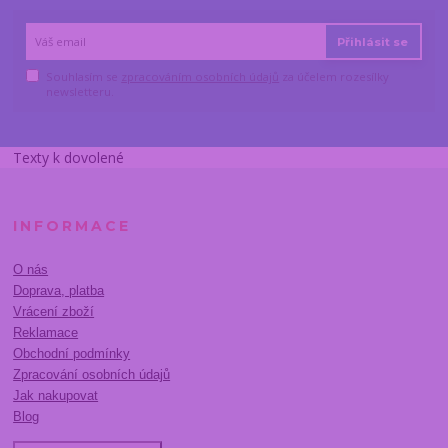
Přihlásit se
Souhlasím se
zpracováním osobních údajů
za účelem rozesílky
newsletteru.
Texty k dovolené
INFORMACE
O nás
Doprava, platba
Vrácení zboží
Reklamace
Obchodní podmínky
Zpracování osobních údajů
Jak nakupovat
Blog