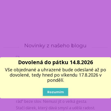
Novinky z našeho blogu
Dovolená do pátku 14.8.2026
24
01
Vše objednané a uhrazené bude odeslané až po
2026
Novinky z e-shopu
dovolené, tedy hned po víkendu 17.8.2026 v
❤️ Valentýn se blíží. Dárek z
pondělí.
lásky máte na dosah
Rozumím
Valentýn je ideální příležitost říct „mám tě
rád“ beze slov. Nemusí jít o velká gesta.
Stačí dárek, který dává smysl a udělá radost.