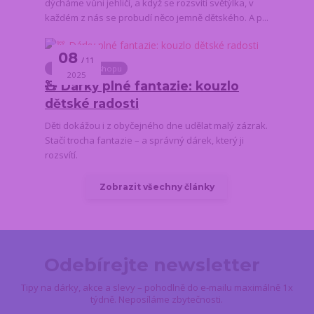
dýcháme vůni jehličí, a když se rozsvítí světýlka, v
každém z nás se probudí něco jemně dětského. A p...
08
11
Novinky z e-shopu
2025
🧸 Dárky plné fantazie: kouzlo
dětské radosti
Děti dokážou i z obyčejného dne udělat malý zázrak.
Stačí trocha fantazie – a správný dárek, který ji
rozsvítí.
Zobrazit všechny články
Odebírejte newsletter
Tipy na dárky, akce a slevy – pohodlně do e-mailu maximálně 1x
týdně. Neposíláme zbytečnosti.