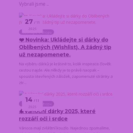
Vybrali jsme ...
27
11
2025
Novinky z e-shopu
❤️ Novinka: Ukládejte si dárky do
Oblíbených (Wishlist). A žádný tip
už nezapomenete.
Na výběru dárků je krásné to, kolik inspirace člověk
cestou najde. Ale někdy je to právě naopak –
spousta otevřených záložek, zapomenuté stránky a
ztr...
14
11
Novinky z e-shopu
2025
🎄Vánoční dárky 2025, které
rozzáří oči i srdce
Vánoce mají zvláštní kouzlo. Najednou zpomalíme,