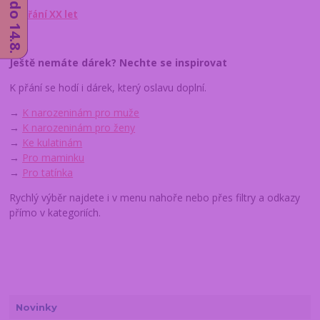
d) Přání XX let
Ještě nemáte dárek? Nechte se inspirovat
K přání se hodí i dárek, který oslavu doplní.
→
K narozeninám pro muže
→
K narozeninám pro ženy
→
Ke kulatinám
→
Pro maminku
→
Pro tatínka
Rychlý výběr najdete i v menu nahoře nebo přes filtry a odkazy
přímo v kategoriích.
Novinky