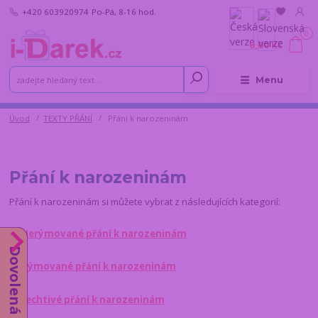
+420 603920974
Po-Pá, 8-16 hod.
0
0,00 Kč
Menu
Úvod
TEXTY PŘÁNÍ
Přání k narozeninám
Přání k narozeninám
Přání k narozeninám si můžete vybrat z následujících kategorií:
a) Nerýmované přání k narozeninám
Dovolená do 14.8.
b) Rýmované přání k narozeninám
c) Lechtivé přání k narozeninám