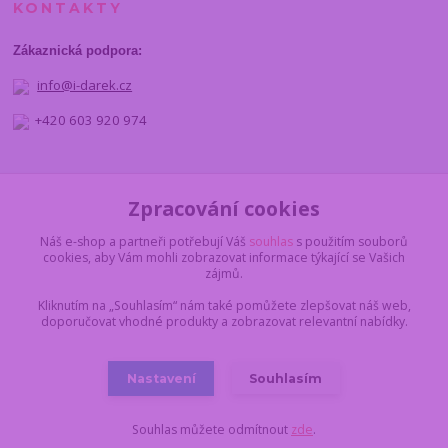
KONTAKTY
Zákaznická podpora:
info@i-darek.cz
+420 603 920 974
NAJDETE NÁS
Zpracování cookies
Náš e-shop a partneři potřebují Váš
souhlas
s použitím souborů
cookies, aby Vám mohli zobrazovat informace týkající se Vašich
zájmů.
Kliknutím na „Souhlasím“ nám také pomůžete zlepšovat náš web,
doporučovat vhodné produkty a zobrazovat relevantní nabídky.
Nastavení
Souhlasím
© 2012 - 2025 I-darek.cz
Souhlas můžete odmítnout
zde
.
Vytvořeno na
Eshop-rychle.cz