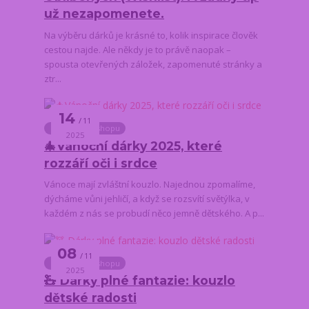
už nezapomenete.
Na výběru dárků je krásné to, kolik inspirace člověk
cestou najde. Ale někdy je to právě naopak –
spousta otevřených záložek, zapomenuté stránky a
ztr...
14
11
Novinky z e-shopu
2025
🎄Vánoční dárky 2025, které
rozzáří oči i srdce
Vánoce mají zvláštní kouzlo. Najednou zpomalíme,
dýcháme vůni jehličí, a když se rozsvítí světýlka, v
každém z nás se probudí něco jemně dětského. A p...
08
11
Novinky z e-shopu
2025
🧸 Dárky plné fantazie: kouzlo
dětské radosti