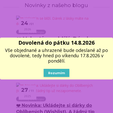
Novinky z našeho blogu
24
01
2026
Novinky z e-shopu
❤️ Valentýn se blíží. Dárek z
Dovolená do pátku 14.8.2026
lásky máte na dosah
Vše objednané a uhrazené bude odeslané až po
dovolené, tedy hned po víkendu 17.8.2026 v
Valentýn je ideální příležitost říct „mám tě
pondělí.
rád“ beze slov. Nemusí jít o velká gesta.
Stačí dárek, který dává smysl a udělá radost.
Rozumím
Vybrali jsme ...
27
11
2025
Novinky z e-shopu
❤️ Novinka: Ukládejte si dárky do
Oblíbených (Wishlist). A žádný tip