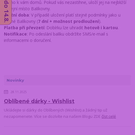
přímo k vám domů. Pokud vás nezastihne, uloží jej na nejbližší
výdejní místo Balíkovny.
Úložní doba
: V případě uložení platí stejné podmínky jako u
běžné Balíkovny (
7 dní + možnost prodloužení
).
Platba při převzetí
: Dobírku lze uhradit
hotově i kartou
.
Notifikace
: Po odeslání balíku obdržíte SMS/e-mail s
informacemi o doručení.
Novinky
28.11.2025
Oblíbené dárky - Wishlist
Ukládejte si dárky do Oblíbených (Wishlist) a žádný tip už
nezapomenete. Více se dozívíte na našem Blogu ZDE
číst celé