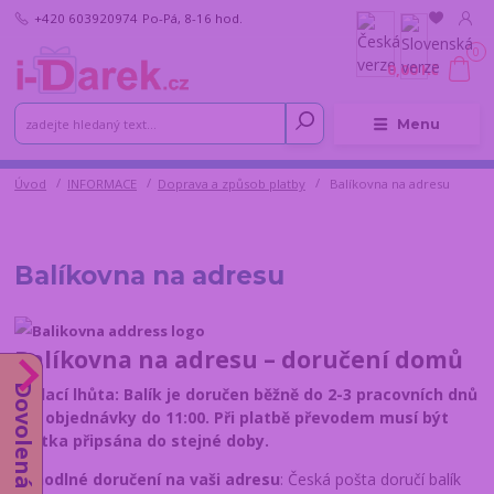
+420 603920974
Po-Pá, 8-16 hod.
0
0,00 Kč
Menu
Úvod
INFORMACE
Doprava a způsob platby
Balíkovna na adresu
Balíkovna na adresu
Balíkovna na adresu – doručení domů
Dovolená do 14.8.
Dodací lhůta: Balík je doručen běžně do 2-3 pracovních dnů
pro objednávky do 11:00. Při platbě převodem musí být
částka připsána do stejné doby.
Pohodlné doručení na vaši adresu
: Česká pošta doručí balík