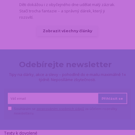
Děti dokážou i z obyčejného dne udělat malý zázrak.
Stačí trocha fantazie – a správný dárek, který ji
rozsvítí.
Zobrazit všechny články
Odebírejte newsletter
Tipy na dárky, akce a slevy – pohodlně do e-mailu maximálně 1x
týdně. Neposíláme zbytečnosti.
Přihlásit se
Souhlasím se
zpracováním osobních údajů
za účelem rozesílky
newsletteru.
Texty k dovolené