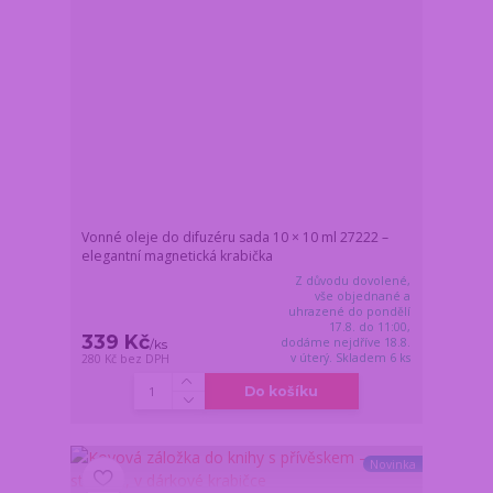
Vonné oleje do difuzéru sada 10 × 10 ml 27222 –
elegantní magnetická krabička
Z důvodu dovolené,
vše objednané a
uhrazené do pondělí
17.8. do 11:00,
339 Kč
dodáme nejdříve 18.8.
/
ks
v úterý. Skladem 6 ks
280 Kč
bez DPH
Do košíku
Novinka