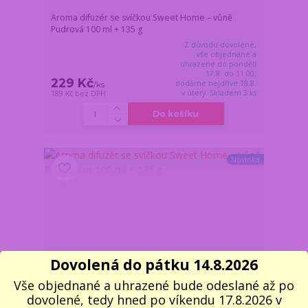
Aroma difuzér se svíčkou Sweet Home – vůně
Pudrová 100 ml + 135 g
Z důvodu dovolené,
vše objednané a
uhrazené do pondělí
17.8. do 11:00,
229 Kč
dodáme nejdříve 18.8.
/
ks
v úterý. Skladem 3 ks
189 Kč
bez DPH
Do košíku
Novinka
Dovolená do pátku 14.8.2026
Vše objednané a uhrazené bude odeslané až po
dovolené, tedy hned po víkendu 17.8.2026 v