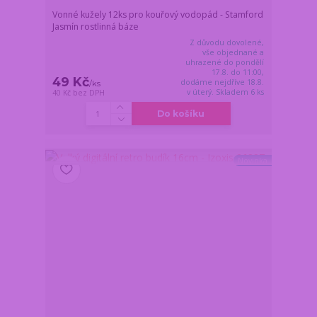
Vonné kužely 12ks pro kouřový vodopád - Stamford
Jasmín rostlinná báze
Z důvodu dovolené,
vše objednané a
uhrazené do pondělí
17.8. do 11:00,
49 Kč
dodáme nejdříve 18.8.
/
ks
v úterý. Skladem 6 ks
40 Kč
bez DPH
Do košíku
Novinka