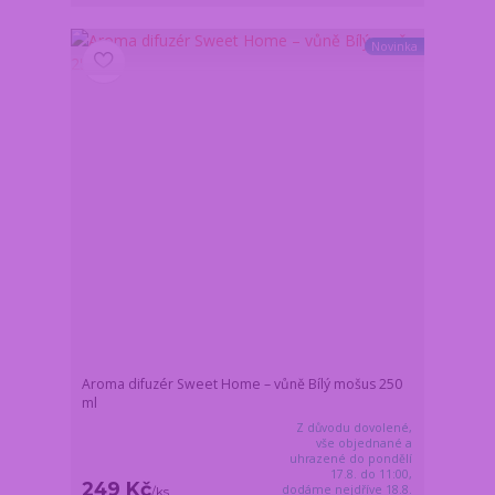
Novinka
Aroma difuzér Sweet Home – vůně Bílý mošus 250
ml
Z důvodu dovolené,
vše objednané a
uhrazené do pondělí
17.8. do 11:00,
249 Kč
dodáme nejdříve 18.8.
/
ks