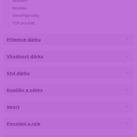
Skladem
Novinka
Sleva/Výprodej
TOP produkt
Příjemce dárku
Vhodnost dárku
Styl dárku
Koníčky a zájmy
Sport
Povolání a role