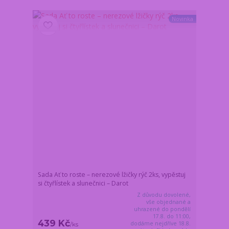
Novinka
Sada Ať to roste – nerezové lžičky rýč 2ks, vypěstuj
si čtyřlístek a slunečnici – Darot
Z důvodu dovolené,
vše objednané a
uhrazené do pondělí
17.8. do 11:00,
439 Kč
dodáme nejdříve 18.8.
/
ks