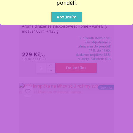
pondělí.
Rozumím
Aroma difuzér se svíčkou Sweet Home – vůně Bílý
mošus 100 ml + 135 g
Z důvodu dovolené,
vše objednané a
uhrazené do pondělí
17.8. do 11:00,
229 Kč
dodáme nejdříve 18.8.
/
ks
v úterý. Skladem 6 ks
189 Kč
bez DPH
Do košíku
Novinka