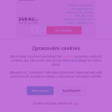
Z důvodu dovolené,
vše objednané a
uhrazené do pondělí
17.8. do 11:00,
249 Kč
dodáme nejdříve 18.8.
/
ks
v úterý. Skladem 9 ks
206 Kč
bez DPH
Do košíku
Zpracování cookies
Novinka
Náš e-shop a partneři potřebují Váš
souhlas
s použitím souborů
cookies, aby Vám mohli zobrazovat informace týkající se Vašich
zájmů.
Kliknutím na „Souhlasím“ nám také pomůžete zlepšovat náš web,
doporučovat vhodné produkty a zobrazovat relevantní nabídky.
Nastavení
Souhlasím
Souhlas můžete odmítnout
zde
.