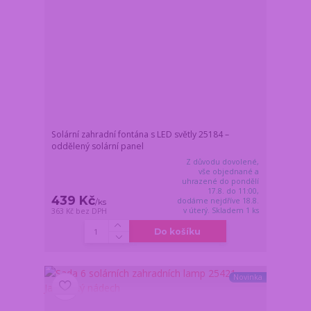
Solární zahradní fontána s LED světly 25184 –
oddělený solární panel
Z důvodu dovolené,
vše objednané a
uhrazené do pondělí
17.8. do 11:00,
439 Kč
dodáme nejdříve 18.8.
/
ks
v úterý. Skladem 1 ks
363 Kč
bez DPH
Do košíku
Novinka