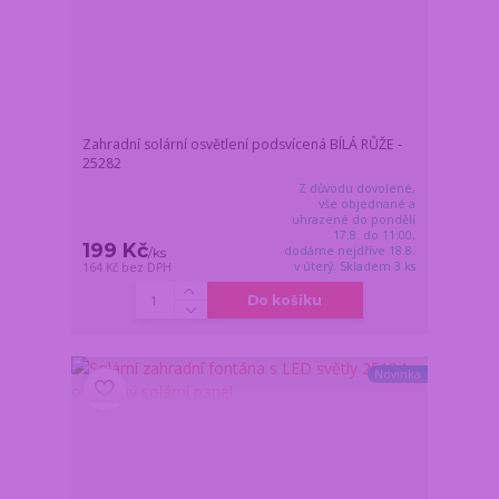
Zahradní solární osvětlení podsvícená BÍLÁ RŮŽE -
25282
Z důvodu dovolené,
vše objednané a
uhrazené do pondělí
17.8. do 11:00,
199 Kč
dodáme nejdříve 18.8.
/
ks
v úterý. Skladem 3 ks
164 Kč
bez DPH
Do košíku
Novinka