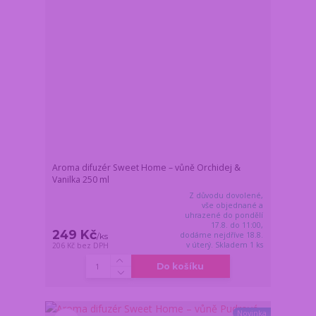
Aroma difuzér Sweet Home – vůně Orchidej &
Vanilka 250 ml
Z důvodu dovolené,
vše objednané a
uhrazené do pondělí
17.8. do 11:00,
249 Kč
dodáme nejdříve 18.8.
/
ks
v úterý. Skladem 1 ks
206 Kč
bez DPH
Do košíku
Novinka