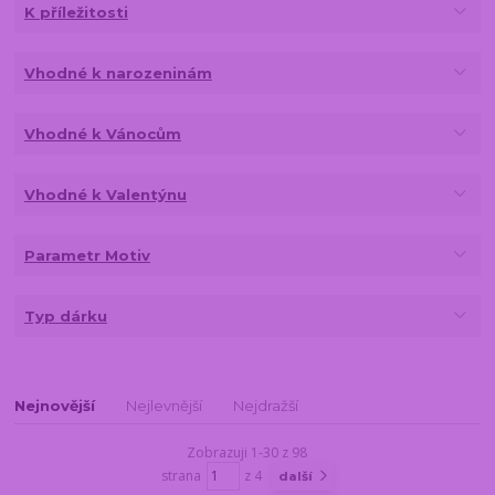
K příležitosti
Vhodné k narozeninám
Vhodné k Vánocům
Vhodné k Valentýnu
Parametr Motiv
Typ dárku
Nejnovější
Nejlevnější
Nejdražší
Zobrazuji 1-30 z 98
strana
z 4
další