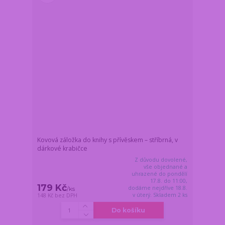
Kovová záložka do knihy s přívěskem – stříbrná, v
dárkové krabičce
Z důvodu dovolené,
vše objednané a
uhrazené do pondělí
17.8. do 11:00,
179 Kč
dodáme nejdříve 18.8.
/
ks
v úterý. Skladem 2 ks
148 Kč
bez DPH
Do košíku