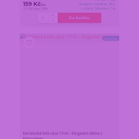
159 Kč
dodáme nejdříve 18.8.
/
ks
v úterý. Skladem 7 ks
131 Kč
bez DPH
Do košíku
Novinka
Keramická bílá váza 17cm - Elegantní dáma s
kloboukem