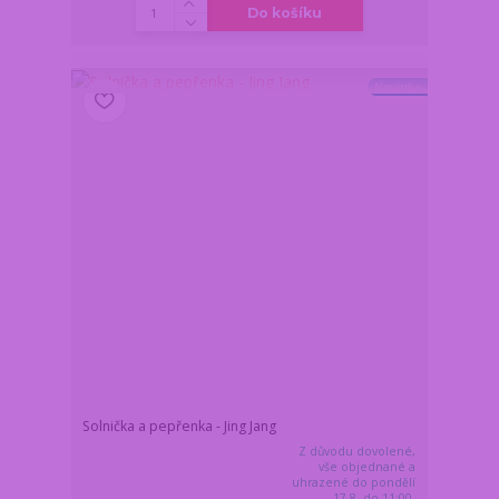
Do košíku
Novinka
Solnička a pepřenka - Jing Jang
Z důvodu dovolené,
vše objednané a
uhrazené do pondělí
17.8. do 11:00,