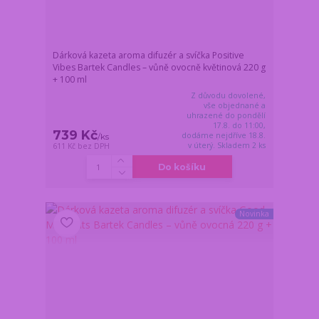
Dárková kazeta aroma difuzér a svíčka Positive
Vibes Bartek Candles – vůně ovocně květinová 220 g
+ 100 ml
Z důvodu dovolené,
vše objednané a
uhrazené do pondělí
17.8. do 11:00,
739 Kč
dodáme nejdříve 18.8.
/
ks
v úterý. Skladem 2 ks
611 Kč
bez DPH
Do košíku
Novinka