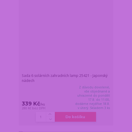
Sada 6 solárních zahradních lamp 25421 - Japonský
nádech
Z důvodu dovolené,
vše objednané a
uhrazené do pondělí
17.8. do 11:00,
339 Kč
dodáme nejdříve 18.8.
/
ks
v úterý. Skladem 3 ks
280 Kč
bez DPH
Do košíku