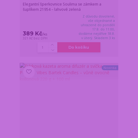
Elegantní šperkovnice Soulima se zámkem a
šuplíkem 21954 – lahvově zelená
Z důvodu dovolené,
vše objednané a
uhrazené do pondělí
17.8. do 11:00,
389 Kč
dodáme nejdříve 18.8.
/
ks
v úterý. Skladem 3 ks
321 Kč
bez DPH
Do košíku
Novinka