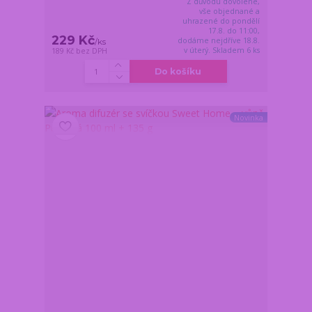
Z důvodu dovolené,
vše objednané a
uhrazené do pondělí
17.8. do 11:00,
229 Kč
dodáme nejdříve 18.8.
/
ks
v úterý. Skladem 6 ks
189 Kč
bez DPH
Do košíku
Novinka