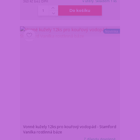
v úterý. Skladem 1 ks
363 Kč
bez DPH
Do košíku
Novinka
Vonné kužely 12ks pro kouřový vodopád - Stamford
Vanilka rostlinná báze
Z důvodu dovolené,