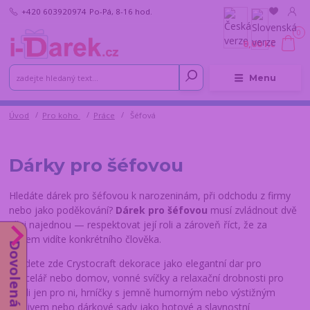
+420 603920974
Po-Pá, 8-16 hod.
0
0,00 Kč
Menu
Úvod
Pro koho
Práce
Šéfová
Dárky pro šéfovou
Hledáte dárek pro šéfovou k narozeninám, při odchodu z firmy
nebo jako poděkování?
Dárek pro šéfovou
musí zvládnout dvě
věci najednou — respektovat její roli a zároveň říct, že za
titulem vidíte konkrétního člověka.
Dovolená do 14.8.
Najdete zde Crystocraft dekorace jako elegantní dar pro
kancelář nebo domov, vonné svíčky a relaxační drobnosti pro
chvíli jen pro ni, hrníčky s jemně humorným nebo výstižným
motivem nebo dárkové sady jako hotové a slavnostní