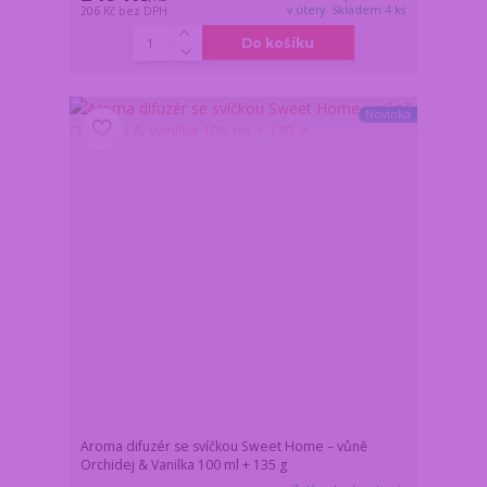
v úterý. Skladem 4 ks
206 Kč
bez DPH
Do košíku
Novinka
Aroma difuzér se svíčkou Sweet Home – vůně
Orchidej & Vanilka 100 ml + 135 g