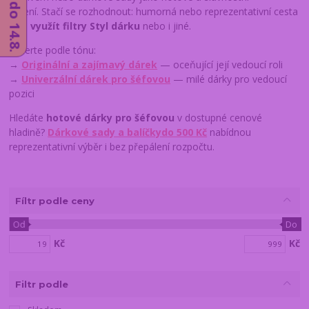
řešení. Stačí se rozhodnout: humorná nebo reprezentativní cesta
— a
využít filtry Styl dárku
nebo i jiné.
Vyberte podle tónu:
→
Originální a zajímavý dárek
— oceňující její vedoucí roli
→
Univerzální dárek pro šéfovou
— milé dárky pro vedoucí
pozici
Hledáte
hotové dárky pro šéfovou
v dostupné cenové
hladině?
Dárkové sady a balíčky
do 500 Kč
nabídnou
reprezentativní výběr i bez přepálení rozpočtu.
Fíltr podle ceny
Od
Do
Kč
Kč
Filtr podle