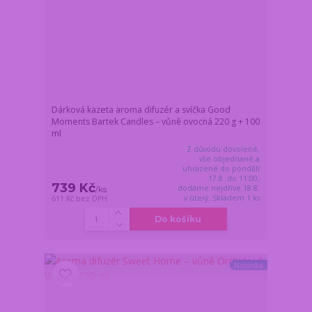
Dárková kazeta aroma difuzér a svíčka Good
Moments Bartek Candles – vůně ovocná 220 g + 100
ml
Z důvodu dovolené,
vše objednané a
uhrazené do pondělí
17.8. do 11:00,
739 Kč
dodáme nejdříve 18.8.
/
ks
v úterý. Skladem 1 ks
611 Kč
bez DPH
Do košíku
Novinka