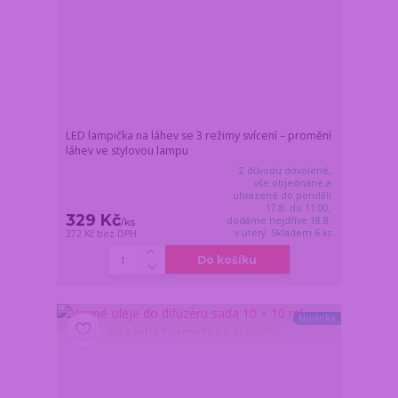
LED lampička na láhev se 3 režimy svícení – promění
láhev ve stylovou lampu
Z důvodu dovolené,
vše objednané a
uhrazené do pondělí
17.8. do 11:00,
329 Kč
dodáme nejdříve 18.8.
/
ks
v úterý. Skladem 6 ks
272 Kč
bez DPH
Do košíku
Novinka