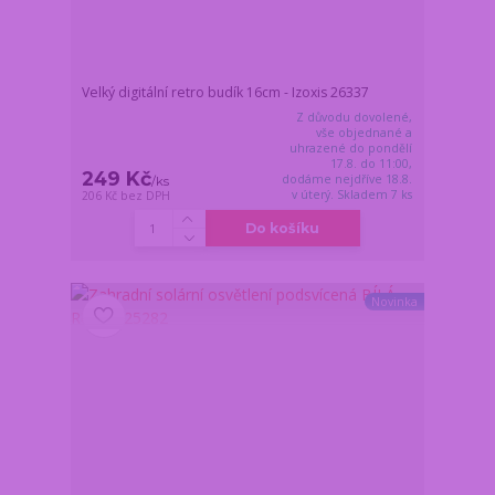
Velký digitální retro budík 16cm - Izoxis 26337
Z důvodu dovolené,
vše objednané a
uhrazené do pondělí
17.8. do 11:00,
249 Kč
dodáme nejdříve 18.8.
/
ks
v úterý. Skladem 7 ks
206 Kč
bez DPH
Do košíku
Novinka