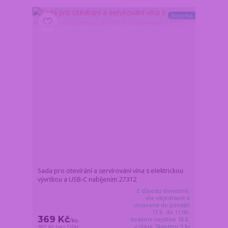
Novinka
Sada pro otevírání a servírování vína s elektrickou
vývrtkou a USB-C nabíjením 27312
Z důvodu dovolené,
vše objednané a
uhrazené do pondělí
17.8. do 11:00,
369 Kč
dodáme nejdříve 18.8.
/
ks
v úterý. Skladem 3 ks
305 Kč
bez DPH