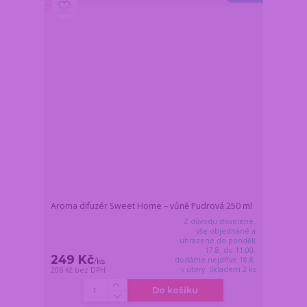
Aroma difuzér Sweet Home – vůně Pudrová 250 ml
Z důvodu dovolené,
vše objednané a
uhrazené do pondělí
17.8. do 11:00,
249 Kč
dodáme nejdříve 18.8.
/
ks
v úterý. Skladem 2 ks
206 Kč
bez DPH
Do košíku