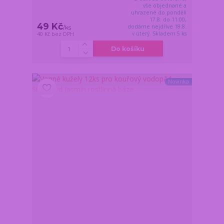
vše objednané a
uhrazené do pondělí
17.8. do 11:00,
49 Kč
dodáme nejdříve 18.8.
/
ks
v úterý. Skladem 5 ks
40 Kč
bez DPH
Do košíku
Novinka