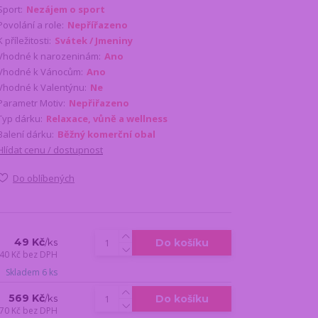
Sport:
Nezájem o sport
Povolání a role:
Nepřířazeno
K příležitosti:
Svátek / Jmeniny
Vhodné k narozeninám:
Ano
Vhodné k Vánocům:
Ano
Vhodné k Valentýnu:
Ne
Parametr Motiv:
Nepřiřazeno
Typ dárku:
Relaxace, vůně a wellness
Balení dárku:
Běžný komerční obal
Hlídat cenu / dostupnost
Do oblíbených
49 Kč
Do košíku
/
ks
40 Kč
bez DPH
Skladem 6 ks
569 Kč
Do košíku
/
ks
70 Kč
bez DPH