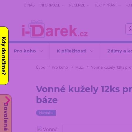
O NÁS
INFORMACE
RECENZE
TEXTY PŘÁNÍ
i-D
Kdy doručíme?
Pro koho
K příležitosti
Zájmy a k
Úvod
Pro koho
Muži
Vonné kužely 12ks pro 
Vonné kužely 12ks p
báze
Dovolená od 10.8.
Novinka