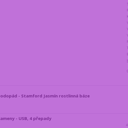
vodopád - Stamford Jasmín rostlinná báze
kameny - USB, 4 přepady
4