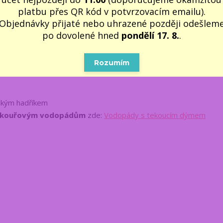
ax, večerní atmosféru nebo zútulnění místnosti.
platbu přes QR kód v potvrzovacím emailu).
Objednávky přijaté nebo uhrazené později odešlem
po dovolené hned
pondělí 17. 8.
.
 se speciálními stojánky
Rozumím
lhkým hadříkem
kouřovým vodopádům
zde:
Vodopády s tekoucím dýmem