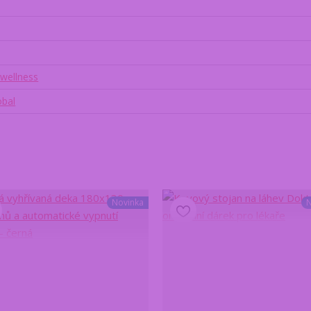
 wellness
obal
Novinka
N