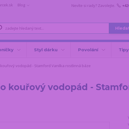
arcek.sk
Blog
Nevíte si rady? Zavolejte.
+42
Hleda
oníčky
Styl dárku
Povolání
Tipy
kouřový vodopád - Stamford Vanilka rostlinná báze
ro kouřový vodopád - Stamfor