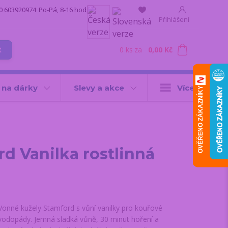
0 603920974
Po-Pá, 8-16 hod.
Přihlášení
0
ks
za
0,00 Kč
t
 na dárky
Slevy a akce
Více
OVĚŘENO ZÁKAZNÍKY
d Vanilka rostlinná
Vonné kužely Stamford s vůní vanilky pro kouřové
vodopády. Jemná sladká vůně, 30 minut hoření a