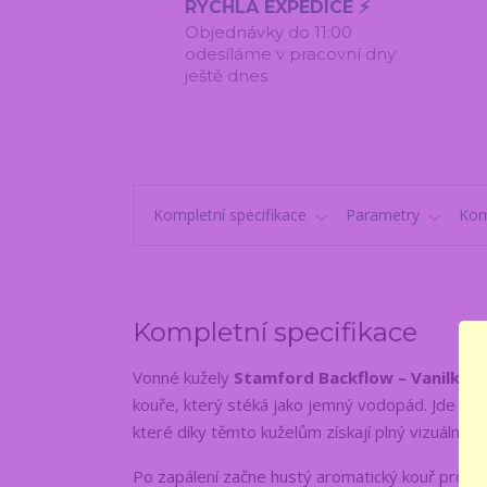
RYCHLÁ EXPEDICE ⚡
Objednávky do 11:00
odesíláme v pracovní dny
ještě dnes
Kompletní specifikace
Parametry
Kom
Kompletní specifikace
Vonné kužely
Stamford Backflow – Vanilka
js
kouře, který stéká jako jemný vodopád. Jde o d
které díky těmto kuželům získají plný vizuální i 
Po zapálení začne hustý aromatický kouř proud