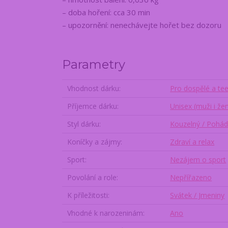
– doba hoření: cca 30 min
– upozornění: nenechávejte hořet bez dozoru
Parametry
Vhodnost dárku
Pro dospělé a te
Příjemce dárku
Unisex (muži i že
Styl dárku
Kouzelný / Pohá
Koníčky a zájmy
Zdraví a relax
Sport
Nezájem o sport
Povolání a role
Nepřířazeno
K příležitosti
Svátek / Jmeniny
Vhodné k narozeninám
Ano