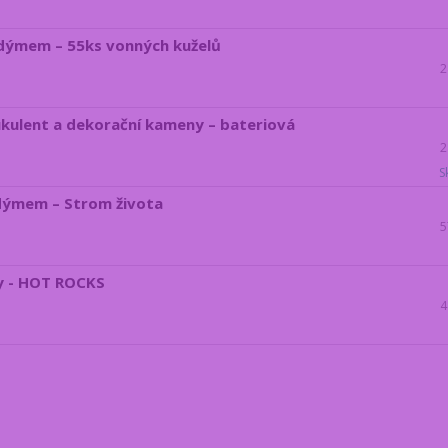
dýmem – 55ks vonných kuželů
2
ukulent a dekorační kameny – bateriová
2
S
dýmem – Strom života
5
y - HOT ROCKS
4