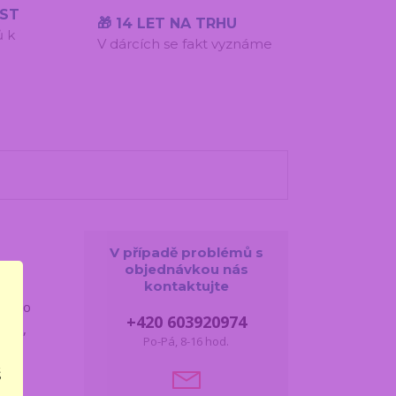
ÍST
🎁 14 LET NA TRHU
ů k
V dárcích se fakt vyznáme
V případě problémů s
objednávkou nás
kontaktujte
ícího
+420 603920974
dům
,
Po-Pá, 8-16 hod.
š
vá,