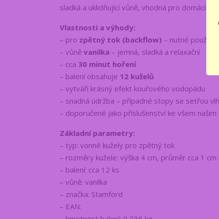
sladká a uklidňující vůně, vhodná pro domácí rel
Vlastnosti a výhody:
– pro
zpětný tok (backflow)
– nutné používat
– vůně
vanilka
– jemná, sladká a relaxační
– cca
30 minut hoření
– balení obsahuje
12 kuželů
– vytváří krásný efekt kouřového vodopádu
– snadná údržba – případné stopy se setřou v
– doporučené jako příslušenství ke všem našim
Základní parametry:
– typ: vonné kužely pro zpětný tok
– rozměry kužele: výška 4 cm, průměr cca 1 cm
– balení: cca 12 ks
– vůně: vanilka
– značka: Stamford
– EAN:
– hmotnost balení: 0,036 kg