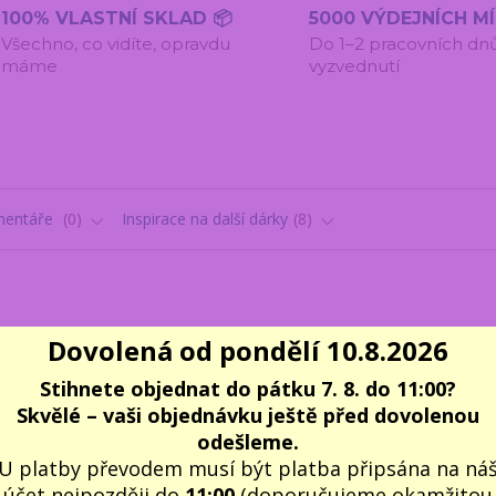
100% VLASTNÍ SKLAD 📦
5000 VÝDEJNÍCH M
Všechno, co vidíte, opravdu
Do 1–2 pracovních dn
máme
vyzvednutí
entáře
0
Inspirace na další dárky
8
Dovolená od pondělí 10.8.2026
ou určeny speciálně pro kouřové vodopády a vytvářejí efekt padaj
Stihnete objednat do pátku 7. 8. do 11:00?
oplňkové příslušenství k našim dekorativním
kouřovým vodopá
Skvělé – vaši objednávku ještě před dovolenou
odešleme.
aromatický efekt.
U platby převodem musí být platba připsána na ná
it směrem dolů a vytvářet u stojánku mlžný závoj.
Vanilka
je hřeji
účet nejpozději do
11:00
(doporučujeme okamžitou