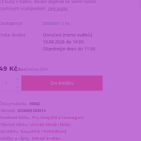
12 kusů v balení. Ideální doplněk ke všem našim
kouřovým vodopádům.
celý popis
Dostupnost
Skladem 5 ks
Doba dodání
Doručení (mimo svátků)
10.08.2026 do 16:00. .
Objednejte dnes do 11:00.
49 Kč
/
ks
40 Kč
bez DPH
Do košíku
Číslo produktu:
36082
EAN kód:
5028691384310
Vhodnost dárku:
Pro dospělé a teenagery
Příjemce dárku:
Unisex (muži i ženy)
Styl dárku:
Kouzelný / Pohádkový
Koníčky a zájmy:
Zdraví a relax