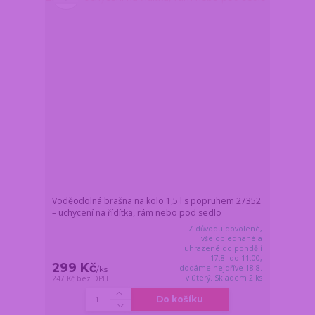
Voděodolná brašna na kolo 1,5 l s popruhem 27352
– uchycení na řídítka, rám nebo pod sedlo
Z důvodu dovolené,
vše objednané a
uhrazené do pondělí
17.8. do 11:00,
299 Kč
dodáme nejdříve 18.8.
/
ks
v úterý. Skladem 2 ks
247 Kč
bez DPH
Do košíku