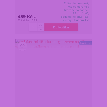
Z důvodu dovolené,
vše objednané a
uhrazené do pondělí
17.8. do 11:00,
459 Kč
dodáme nejdříve 18.8.
/
ks
v úterý. Skladem 4 ks
379 Kč
bez DPH
Do košíku
Novinka