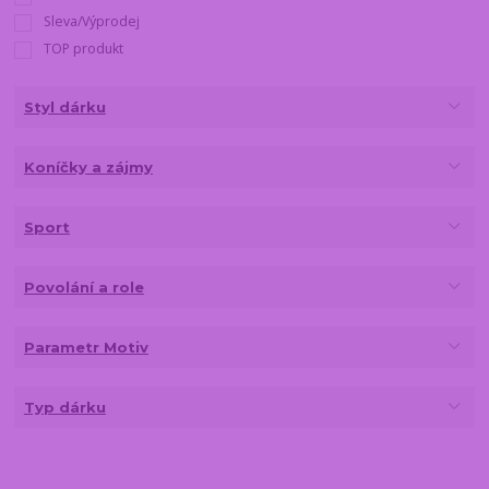
Sleva/Výprodej
TOP produkt
Styl dárku
Koníčky a zájmy
Sport
Povolání a role
Parametr Motiv
Typ dárku