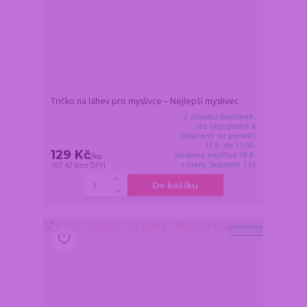
Tričko na láhev pro myslivce – Nejlepší myslivec
Z důvodu dovolené,
vše objednané a
uhrazené do pondělí
17.8. do 11:00,
129 Kč
dodáme nejdříve 18.8.
/
ks
v úterý. Skladem 1 ks
107 Kč
bez DPH
Do košíku
Novinka