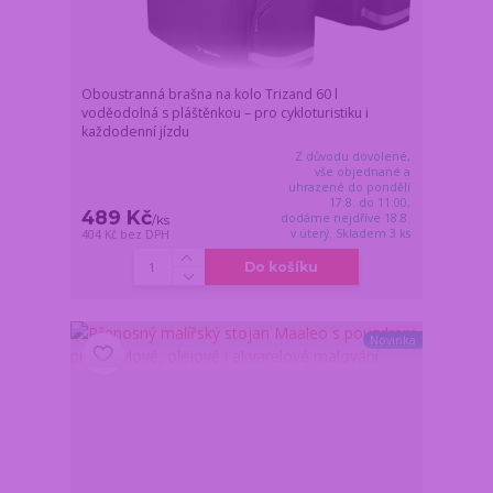
Oboustranná brašna na kolo Trizand 60 l
voděodolná s pláštěnkou – pro cykloturistiku i
každodenní jízdu
Z důvodu dovolené,
vše objednané a
uhrazené do pondělí
17.8. do 11:00,
489 Kč
dodáme nejdříve 18.8.
/
ks
v úterý. Skladem 3 ks
404 Kč
bez DPH
Do košíku
Novinka