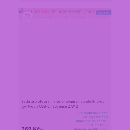
Novinka
Sada pro otevírání a servírování vína s elektrickou
vývrtkou a USB-C nabíjením 27312
Z důvodu dovolené,
vše objednané a
uhrazené do pondělí
17.8. do 11:00,
369 Kč
dodáme nejdříve 18.8.
/
ks