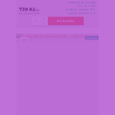
uhrazené do pondělí
17.8. do 11:00,
739 Kč
dodáme nejdříve 18.8.
/
ks
v úterý. Skladem 1 ks
611 Kč
bez DPH
Do košíku
Novinka