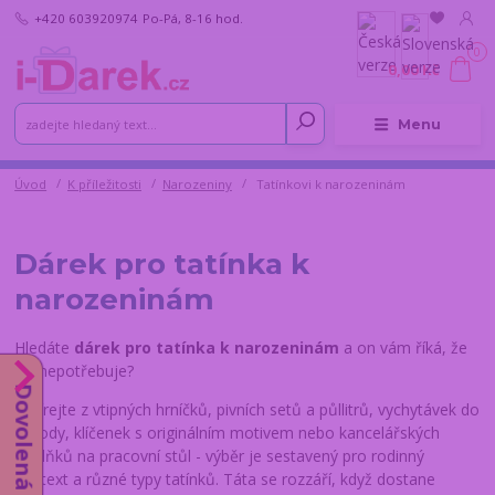
+420 603920974
Po-Pá, 8-16 hod.
0
0,00 Kč
Menu
Úvod
K příležitosti
Narozeniny
Tatínkovi k narozeninám
Dárek pro tatínka k
narozeninám
Hledáte
dárek pro tatínka k narozeninám
a on vám říká, že
nic nepotřebuje?
Dovolená do 14.8.
Vybírejte z vtipných hrníčků, pivních setů a půllitrů, vychytávek do
přírody, klíčenek s originálním motivem nebo kancelářských
doplňků na pracovní stůl - výběr je sestavený pro rodinný
kontext a různé typy tatínků. Táta se rozzáří, když dostane