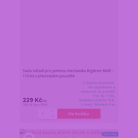
Sada nářadí pro jemnou mechaniku Bigstren 8645 -
110 ks v přenosném pouzdře
Z důvodu dovolené,
vše objednané a
uhrazené do pondělí
17.8. do 11:00,
229 Kč
dodáme nejdříve 18.8.
/
ks
v úterý. Skladem 4 ks
189 Kč
bez DPH
Do košíku
Novinka