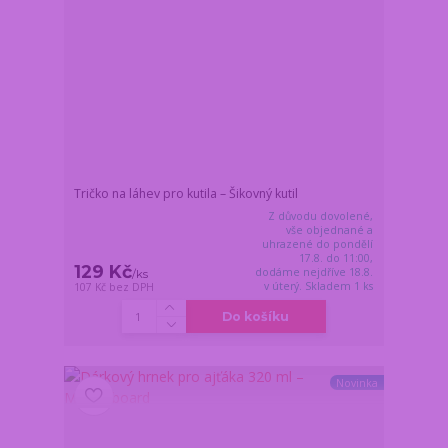
Tričko na láhev pro kutila – Šikovný kutil
Z důvodu dovolené,
vše objednané a
uhrazené do pondělí
17.8. do 11:00,
129 Kč
dodáme nejdříve 18.8.
/
ks
v úterý. Skladem 1 ks
107 Kč
bez DPH
Do košíku
Novinka