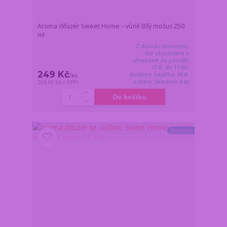
Aroma difuzér Sweet Home – vůně Bílý mošus 250
ml
Z důvodu dovolené,
vše objednané a
uhrazené do pondělí
17.8. do 11:00,
249 Kč
dodáme nejdříve 18.8.
/
ks
v úterý. Skladem 4 ks
206 Kč
bez DPH
Do košíku
Novinka