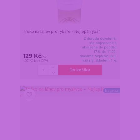
Tričko na láhev pro rybáře – Nejlepší rybář
Z důvodu dovolené,
vše objednané a
uhrazené do pondělí
17.8. do 11:00,
129 Kč
dodáme nejdříve 18.8.
/
ks
v úterý. Skladem 1 ks
107 Kč
bez DPH
Do košíku
Novinka