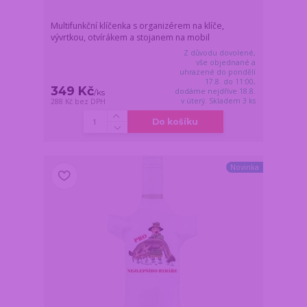
Multifunkční klíčenka s organizérem na klíče,
vývrtkou, otvírákem a stojanem na mobil
Z důvodu dovolené,
vše objednané a
uhrazené do pondělí
17.8. do 11:00,
349 Kč
dodáme nejdříve 18.8.
/
ks
v úterý. Skladem 3 ks
288 Kč
bez DPH
Do košíku
Novinka