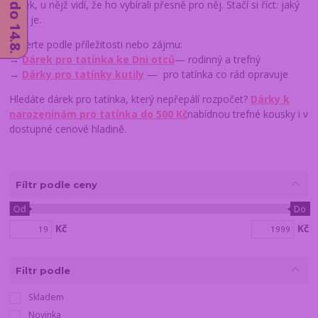
dárek, u nějž vidí, že ho vybírali přesně pro něj. Stačí si říct: jaký
táta je.
Vyberte podle příležitosti nebo zájmu:
→
Dárek pro tatínka ke Dni otců
— rodinný a trefný
→
Dárky pro tatínky kutily
— pro tatínka co rád opravuje
Hledáte dárek pro tatínka, který nepřepálí rozpočet?
Dárky k
narozeninám pro tatínka do 500 Kč
nabídnou trefné kousky i v
dostupné cenové hladině.
Fíltr podle ceny
Od
Do
Kč
Kč
Filtr podle
Skladem
Novinka