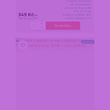
Z důvodu dovolené,
vše objednané a
uhrazené do pondělí
17.8. do 11:00,
349 Kč
dodáme nejdříve 18.8.
/
ks
v úterý. Skladem 2 ks
288 Kč
bez DPH
Do košíku
Novinka