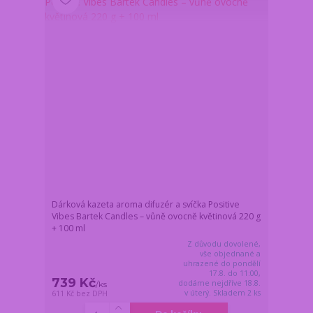
Dárková kazeta aroma difuzér a svíčka Positive
Vibes Bartek Candles – vůně ovocně květinová 220 g
+ 100 ml
Z důvodu dovolené,
vše objednané a
uhrazené do pondělí
17.8. do 11:00,
739 Kč
dodáme nejdříve 18.8.
/
ks
v úterý. Skladem 2 ks
611 Kč
bez DPH