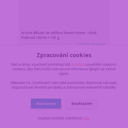
Aroma difuzér se svíčkou Sweet Home – vůně
Pudrová 100 ml + 135 g
Z důvodu dovolené,
vše objednané a
uhrazené do pondělí
Zpracování cookies
17.8. do 11:00,
229 Kč
dodáme nejdříve 18.8.
/
ks
Náš e-shop a partneři potřebují Váš
souhlas
s použitím souborů
v úterý. Skladem 3 ks
189 Kč
bez DPH
cookies, aby Vám mohli zobrazovat informace týkající se Vašich
Do košíku
zájmů.
Kliknutím na „Souhlasím“ nám také pomůžete zlepšovat náš web,
doporučovat vhodné produkty a zobrazovat relevantní nabídky.
Novinka
Nastavení
Souhlasím
Souhlas můžete odmítnout
zde
.