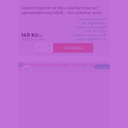
Týdenní organizér na léky a doplňky stravy se 7
vyjímatelnými boxy 26346 – ráno, poledne, večer
Z důvodu dovolené,
vše objednané a
uhrazené do pondělí
17.8. do 11:00,
149 Kč
dodáme nejdříve 18.8.
/
ks
v úterý. Skladem 1 ks
123 Kč
bez DPH
Do košíku
Novinka