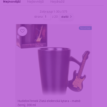
Nejnovější
Nejlevnější
Nejdražší
Zobrazuji 1-30 z 575
strana
z 20
další
Novinka
Hudební hrnek Zlatá elektrická kytara – matně
černý, 300 ml