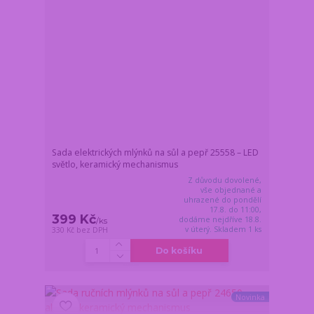
Sada elektrických mlýnků na sůl a pepř 25558 – LED
světlo, keramický mechanismus
Z důvodu dovolené,
vše objednané a
uhrazené do pondělí
17.8. do 11:00,
399 Kč
dodáme nejdříve 18.8.
/
ks
v úterý. Skladem 1 ks
330 Kč
bez DPH
Do košíku
Novinka