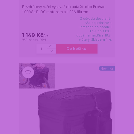
Bezdrátový ruční vysavač do auta Xtrobb ProVac
100 W s BLDC motorem a HEPA filtrem
Z důvodu dovolené,
vše objednané a
uhrazené do pondělí
17.8. do 11:00,
1 149 Kč
dodáme nejdříve 18.8.
/
ks
v úterý. Skladem 1 ks
950 Kč
bez DPH
Do košíku
Novinka