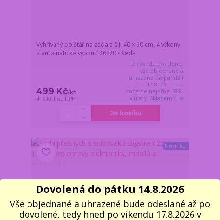
Vyhřívaný polštář na záda a šíji 40 × 30 cm, 4 výkony
a automatické vypnutí 26220 - šedá
Z důvodu dovolené,
vše objednané a
uhrazené do pondělí
17.8. do 11:00,
499 Kč
dodáme nejdříve 18.8.
/
ks
v úterý. Skladem 4 ks
412 Kč
bez DPH
Do košíku
Novinka
Dovolená do pátku 14.8.2026
Vše objednané a uhrazené bude odeslané až po
dovolené, tedy hned po víkendu 17.8.2026 v