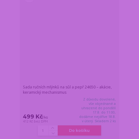
Sada ručních mlýnků na sůl a pepř 24650 – akácie,
keramický mechanismus
Z důvodu dovolené,
vše objednané a
uhrazené do pondělí
17.8. do 11:00,
499 Kč
dodáme nejdříve 18.8.
/
ks
v úterý. Skladem 2 ks
412 Kč
bez DPH
Do košíku