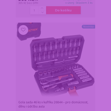
v úterý. Skladem 3 ks
305 Kč
bez DPH
Do košíku
Novinka
Gola sada 46 ks v kufříku 26844 – pro domácnost,
dílnu i údržbu auta