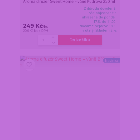
Aroma difuzér Sweet Home – vůně Pudrová 250 ml
Z důvodu dovolené,
vše objednané a
uhrazené do pondělí
17.8. do 11:00,
249 Kč
dodáme nejdříve 18.8.
/
ks
v úterý. Skladem 2 ks
206 Kč
bez DPH
Do košíku
Novinka