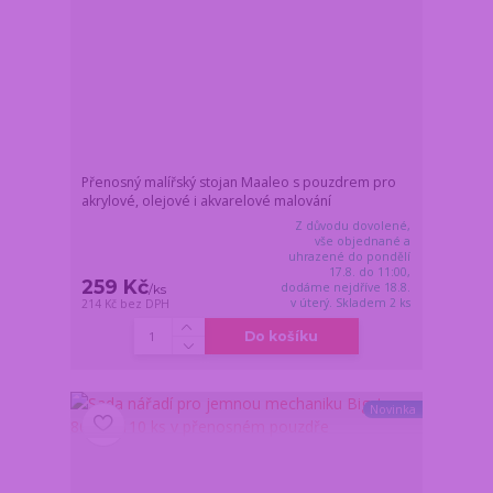
Přenosný malířský stojan Maaleo s pouzdrem pro
akrylové, olejové i akvarelové malování
Z důvodu dovolené,
vše objednané a
uhrazené do pondělí
17.8. do 11:00,
259 Kč
dodáme nejdříve 18.8.
/
ks
v úterý. Skladem 2 ks
214 Kč
bez DPH
Do košíku
Novinka