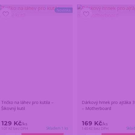
Novinka
Tričko na láhev pro kutila –
Dárkový hrnek pro ajťáka 
Šikovný kutil
– Motherboard
129 Kč
169 Kč
/
ks
/
ks
Skladem 1 ks
Skla
107 Kč
bez DPH
140 Kč
bez DPH