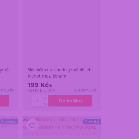
ýročí
Sklenička na víno k výročí 40 let -
Klenot mezi ženami
199 Kč
/
ks
dem 3 ks
Skladem 3 ks
164 Kč
bez DPH
Do košíku
Novinka
Novinka