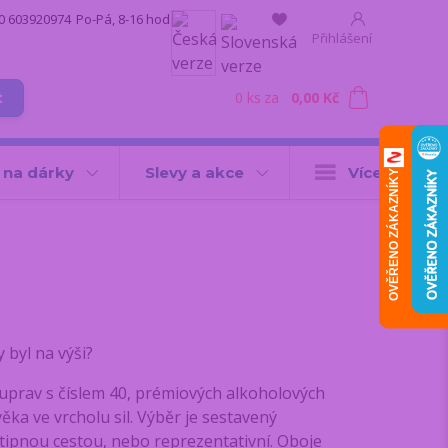
0 603920974
Po-Pá, 8-16 hod.
Přihlášení
0
ks
za
0,00 Kč
t
 na dárky
Slevy a akce
Více
OVĚŘENO ZÁKAZNÍKY
 byl na výši?
souprav s číslem 40, prémiových alkoholových
ěka ve vrcholu sil. Výběr je sestavený
ď vtipnou cestou, nebo reprezentativní. Oboje