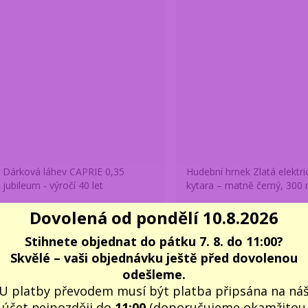
Dárková láhev CAPRIE 0,35
Hudební hrnek Zlatá elektri
jubileum - výročí 40 let
kytara – matně černý, 300 
Dovolená od pondělí 10.8.2026
549 Kč
459 Kč
/
ks
/
ks
Skladem 2 ks
Skla
454 Kč
bez DPH
379 Kč
bez DPH
Stihnete objednat do pátku 7. 8. do 11:00?
Do košíku
Do košíku
Skvělé – vaši objednávku ještě před dovolenou
odešleme.
U platby převodem musí být platba připsána na ná
Novinka
účet nejpozději do
11:00
(doporučujeme okamžitou