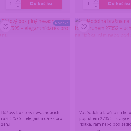
Do košíku
Do košíku
Novinka
Růžový box plný nevadnoucích
Voděodolná brašna na kolo 
růží 27595 – elegantní dárek pro
popruhem 27352 – uchycen
ženu
řídítka, rám nebo pod sedl