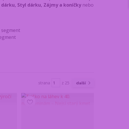
p dárku, Styl dárku, Zájmy a koníčky
nebo
 segment
segment
strana
z 25
další