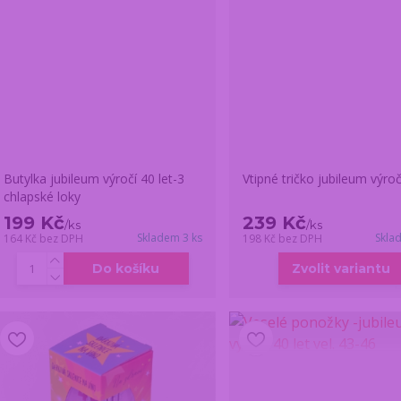
Butylka jubileum výročí 40 let-3
Vtipné tričko jubileum výroč
chlapské loky
199 Kč
239 Kč
/
ks
/
ks
Skladem 3 ks
Skla
164 Kč
bez DPH
198 Kč
bez DPH
Do košíku
Zvolit variantu