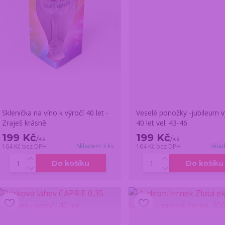
Sklenička na víno k výročí 40 let -
Veselé ponožky -jubileum v
Zraješ krásně
40 let vel. 43-46
199 Kč
199 Kč
/
ks
/
ks
Skladem 3 ks
Skla
164 Kč
bez DPH
164 Kč
bez DPH
Do košíku
Do košíku