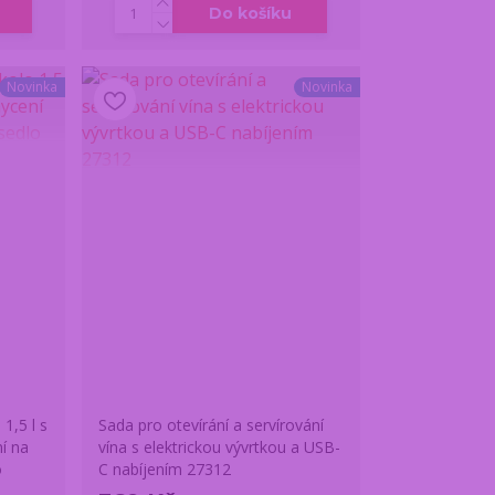
Do košíku
Novinka
Novinka
1,5 l s
Sada pro otevírání a servírování
í na
vína s elektrickou vývrtkou a USB-
o
C nabíjením 27312