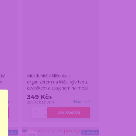
cká
Multifunkční klíčenka s
ml
organizérem na klíče, vývrtkou,
otvírákem a stojanem na mobil
349 Kč
/
ks
dem 4 ks
Skladem 3 ks
288 Kč
bez DPH
Do košíku
š
Novinka
Novinka