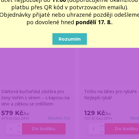
platbu přes QR kód v potvrzovacím emailu).
Objednávky přijaté nebo uhrazené později odešlem
po dovolené hned
pondělí 17. 8.
.
Rozumím
Dárková kuchařská zástěra pro
Tričko na láhev pro rybáře 
ženy Vařím s vínem – s kapsou na
Nejlepší rybář
víno a zátkou se srdíčkem
579 Kč
129 Kč
/
ks
/
ks
Skladem 3 ks
Skla
479 Kč
bez DPH
107 Kč
bez DPH
Do košíku
Do košíku