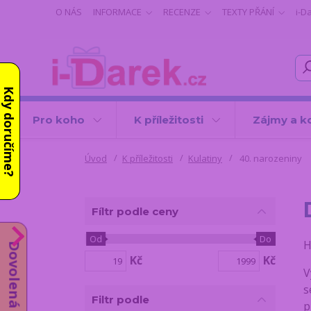
O NÁS
INFORMACE
RECENZE
TEXTY PŘÁNÍ
i-D
Kdy doručíme?
Pro koho
K příležitosti
Zájmy a k
Úvod
K příležitosti
Kulatiny
40. narozeniny
Fíltr podle ceny
Od
Do
H
Dovolená od 10.8.
Kč
Kč
V
s
Filtr podle
p