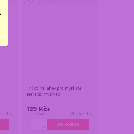
e
–
Tričko na láhev pro myslivce –
Nejlepší myslivec
129 Kč
/
ks
dem 1 ks
Skladem 1 ks
107 Kč
bez DPH
Do košíku