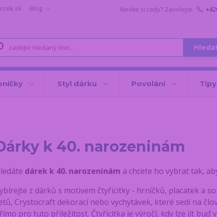
arcek.sk
Blog
Nevíte si rady? Zavolejte.
+42
Hleda
oníčky
Styl dárku
Povolání
Tipy
Dárky k 40. narozeninám
ledáte
dárek k 40. narozeninám
a chcete ho vybrat tak, aby
ybírejte z dárků s motivem čtyřicítky - hrníčků, placatek a 
etů, Crystocraft dekorací nebo vychytávek, které sedí na člov
římo pro tuto příležitost. Čtyřicítka je výročí, kdy lze jít bu