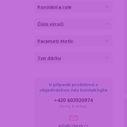
Povolání a role
Číslo výročí
Parametr Motiv
Typ dárku
V případě problémů s
objednávkou nás kontaktujte
+420 603920974
Po-Pá, 8-16 hod.
info@i-darek.cz