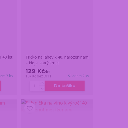
í 40 let
Tričko na láhev k 40. narozeninám
– Nejsi starý kmet
129 Kč
/
ks
dem 7 ks
Skladem 2 ks
107 Kč
bez DPH
Do košíku