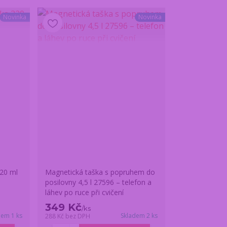
Novinka
Novinka
320 ml
Magnetická taška s popruhem do
posilovny 4,5 l 27596 – telefon a
láhev po ruce při cvičení
349 Kč
/
ks
dem 1 ks
Skladem 2 ks
288 Kč
bez DPH