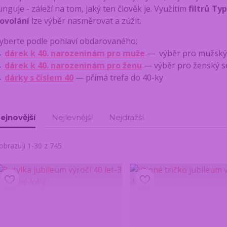
unguje - záleží na tom, jaký ten člověk je. Využitím
filtrů Ty
ovolání
lze výběr nasměrovat a zúžit.
yberte podle pohlaví obdarovaného:
→
dárek k 40. narozeninám pro muže
— výběr pro mužský
→
dárek k 40. narozeninám pro ženu
— výběr pro ženský 
→
dárky s číslem 40
— přímá trefa do 40-ky
ejnovější
Nejlevnější
Nejdražší
obrazuji 1-30 z 745