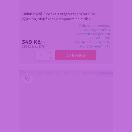
Multifunkční klíčenka s organizérem na klíče,
vývrtkou, otvírákem a stojanem na mobil
Z důvodu dovolené,
vše objednané a
uhrazené do pondělí
17.8. do 11:00,
349 Kč
dodáme nejdříve 18.8.
/
ks
v úterý. Skladem 3 ks
288 Kč
bez DPH
Do košíku
Novinka