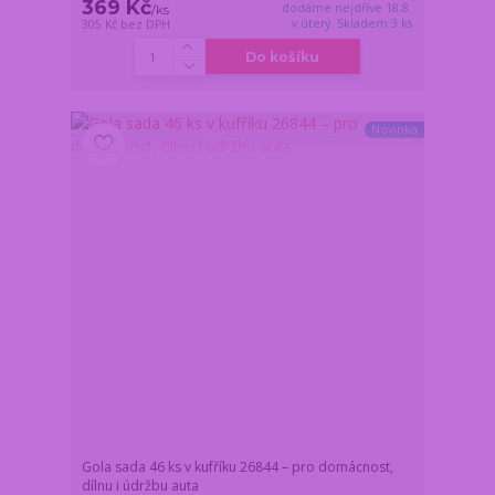
369 Kč
dodáme nejdříve 18.8.
/
ks
v úterý. Skladem 3 ks
305 Kč
bez DPH
Do košíku
Novinka
Gola sada 46 ks v kufříku 26844 – pro domácnost,
dílnu i údržbu auta