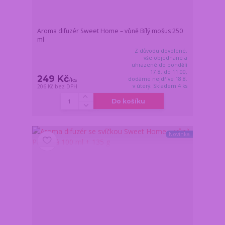
Aroma difuzér Sweet Home – vůně Bílý mošus 250
ml
Z důvodu dovolené,
vše objednané a
uhrazené do pondělí
17.8. do 11:00,
249 Kč
dodáme nejdříve 18.8.
/
ks
v úterý. Skladem 4 ks
206 Kč
bez DPH
Do košíku
Novinka