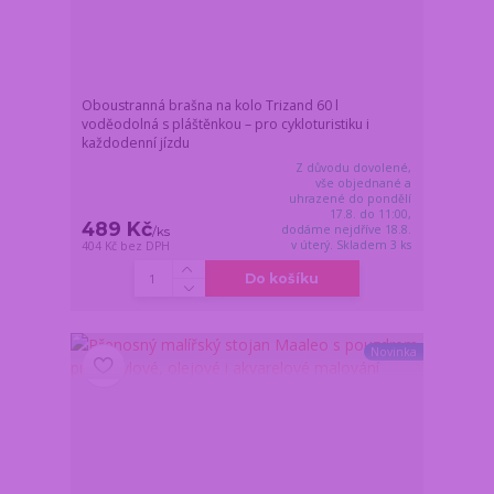
Oboustranná brašna na kolo Trizand 60 l
voděodolná s pláštěnkou – pro cykloturistiku i
každodenní jízdu
Z důvodu dovolené,
vše objednané a
uhrazené do pondělí
17.8. do 11:00,
489 Kč
dodáme nejdříve 18.8.
/
ks
v úterý. Skladem 3 ks
404 Kč
bez DPH
Do košíku
Novinka