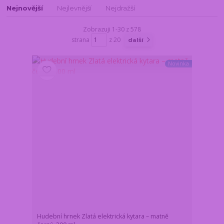
Nejnovější
Nejlevnější
Nejdražší
Zobrazuji 1-30 z 578
strana
z 20
další
Novinka
Hudební hrnek Zlatá elektrická kytara – matně