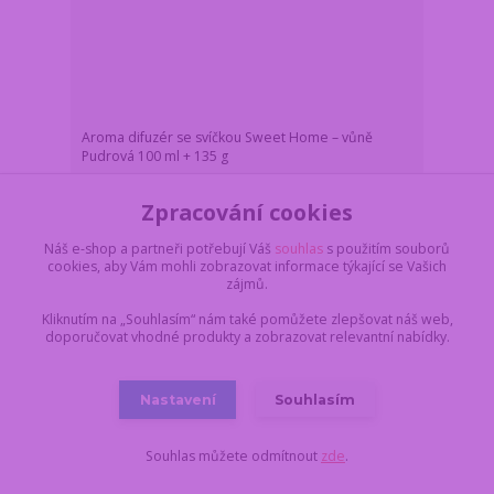
Aroma difuzér se svíčkou Sweet Home – vůně
Pudrová 100 ml + 135 g
Z důvodu dovolené,
vše objednané a
Zpracování cookies
uhrazené do pondělí
17.8. do 11:00,
229 Kč
dodáme nejdříve 18.8.
/
ks
Náš e-shop a partneři potřebují Váš
souhlas
s použitím souborů
v úterý. Skladem 3 ks
189 Kč
bez DPH
cookies, aby Vám mohli zobrazovat informace týkající se Vašich
zájmů.
Do košíku
Kliknutím na „Souhlasím“ nám také pomůžete zlepšovat náš web,
doporučovat vhodné produkty a zobrazovat relevantní nabídky.
Novinka
Nastavení
Souhlasím
Souhlas můžete odmítnout
zde
.