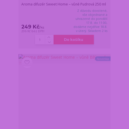
Aroma difuzér Sweet Home – vůně Pudrová 250 ml
Z důvodu dovolené,
vše objednané a
uhrazené do pondělí
17.8. do 11:00,
249 Kč
dodáme nejdříve 18.8.
/
ks
v úterý. Skladem 2 ks
206 Kč
bez DPH
Do košíku
Novinka