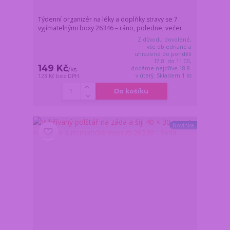
Týdenní organizér na léky a doplňky stravy se 7
vyjímatelnými boxy 26346 – ráno, poledne, večer
Z důvodu dovolené,
vše objednané a
uhrazené do pondělí
17.8. do 11:00,
149 Kč
dodáme nejdříve 18.8.
/
ks
v úterý. Skladem 1 ks
123 Kč
bez DPH
Do košíku
Novinka