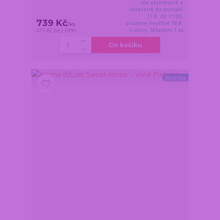
vše objednané a
uhrazené do pondělí
17.8. do 11:00,
739 Kč
dodáme nejdříve 18.8.
/
ks
v úterý. Skladem 1 ks
611 Kč
bez DPH
Do košíku
Novinka