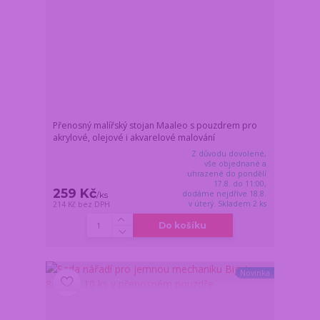
Přenosný malířský stojan Maaleo s pouzdrem pro
akrylové, olejové i akvarelové malování
Z důvodu dovolené,
vše objednané a
uhrazené do pondělí
17.8. do 11:00,
259 Kč
dodáme nejdříve 18.8.
/
ks
v úterý. Skladem 2 ks
214 Kč
bez DPH
Do košíku
Novinka