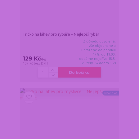
Tričko na láhev pro rybáře – Nejlepší rybář
Z důvodu dovolené,
vše objednané a
uhrazené do pondělí
17.8. do 11:00,
129 Kč
dodáme nejdříve 18.8.
/
ks
v úterý. Skladem 1 ks
107 Kč
bez DPH
Do košíku
Novinka