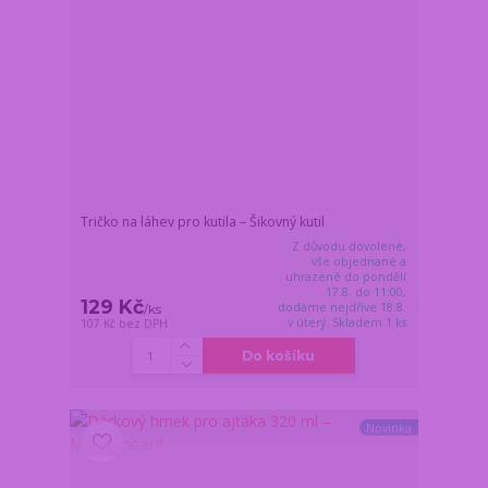
Tričko na láhev pro kutila – Šikovný kutil
Z důvodu dovolené,
vše objednané a
uhrazené do pondělí
17.8. do 11:00,
129 Kč
dodáme nejdříve 18.8.
/
ks
v úterý. Skladem 1 ks
107 Kč
bez DPH
Do košíku
Novinka