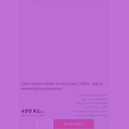
Sada ručních mlýnků na sůl a pepř 24650 – akácie,
keramický mechanismus
Z důvodu dovolené,
vše objednané a
uhrazené do pondělí
17.8. do 11:00,
499 Kč
dodáme nejdříve 18.8.
/
ks
v úterý. Skladem 2 ks
412 Kč
bez DPH
Do košíku