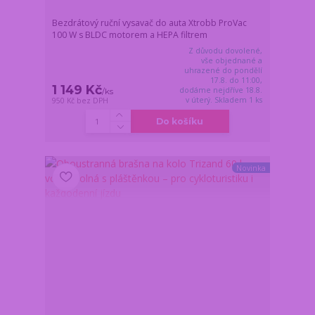
Bezdrátový ruční vysavač do auta Xtrobb ProVac
100 W s BLDC motorem a HEPA filtrem
Z důvodu dovolené,
vše objednané a
uhrazené do pondělí
17.8. do 11:00,
1 149 Kč
dodáme nejdříve 18.8.
/
ks
v úterý. Skladem 1 ks
950 Kč
bez DPH
Do košíku
Novinka