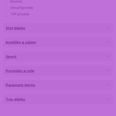
Novinka
Sleva/Výprodej
TOP produkt
Styl dárku
Koníčky a zájmy
Sport
Povolání a role
Parametr Motiv
Typ dárku