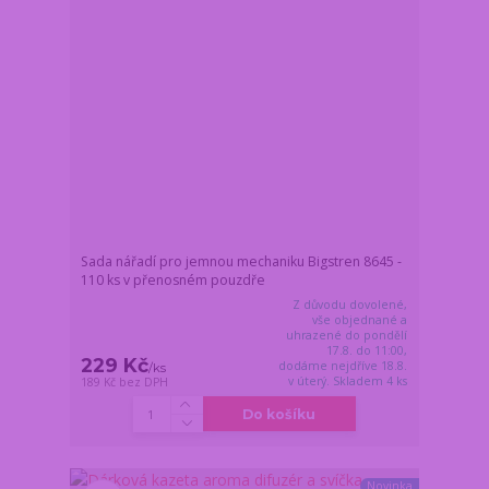
Sada nářadí pro jemnou mechaniku Bigstren 8645 -
110 ks v přenosném pouzdře
Z důvodu dovolené,
vše objednané a
uhrazené do pondělí
17.8. do 11:00,
229 Kč
dodáme nejdříve 18.8.
/
ks
v úterý. Skladem 4 ks
189 Kč
bez DPH
Do košíku
Novinka