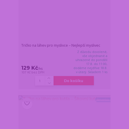
Tričko na láhev pro myslivce – Nejlepší myslivec
Z důvodu dovolené,
vše objednané a
uhrazené do pondělí
17.8. do 11:00,
129 Kč
dodáme nejdříve 18.8.
/
ks
v úterý. Skladem 1 ks
107 Kč
bez DPH
Do košíku
Novinka