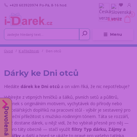
+420 603920974
Po-Pá, 8-16 hod.
0
0,00 Kč
Menu
Úvod
K příležitosti
Den otců
Dárky ke Dni otců
Hledáte
dárek ke Dni otců
a on vám říká, že nic nepotřebuje?
Vybírejte z vtipných hrníčků a šálků, pivních setů a půllitrů,
klíčenek s originálním motivem, vychytávek do přírody nebo
Dovolená do 14.8.
kancelářských doplňků na pracovní stůl - výběr je sestavený pro
sváteční příležitost s mužsko-rodinným tónem. Táta se rozzáří,
když dostane dárek, u nějž vidí, že ho vybírali přesně pro něj —
ne pro táty obecně — stačí využít
filtry Typ dárku, Zájmy a
koníčky
a další a hned se ukáže to pravé pro vašeho tatínka.