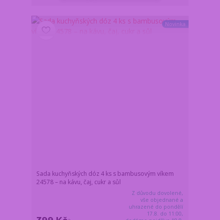
Novinka
Sada kuchyňských dóz 4 ks s bambusovým víkem
24578 – na kávu, čaj, cukr a sůl
Z důvodu dovolené,
vše objednané a
uhrazené do pondělí
17.8. do 11:00,