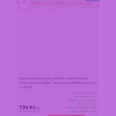
Dárková kazeta aroma difuzér a svíčka Positive
Vibes Bartek Candles – vůně ovocně květinová 220 g
+ 100 ml
Z důvodu dovolené,
vše objednané a
uhrazené do pondělí
17.8. do 11:00,
739 Kč
dodáme nejdříve 18.8.
/
ks
v úterý. Skladem 2 ks
611 Kč
bez DPH