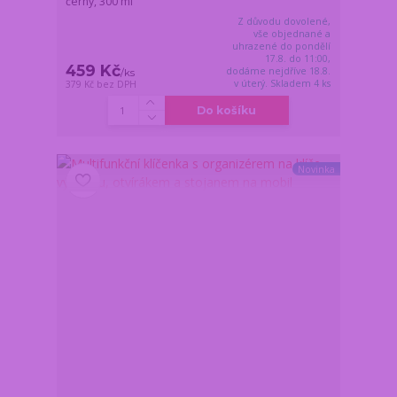
černý, 300 ml
Z důvodu dovolené,
vše objednané a
uhrazené do pondělí
17.8. do 11:00,
459 Kč
dodáme nejdříve 18.8.
/
ks
v úterý. Skladem 4 ks
379 Kč
bez DPH
Do košíku
Novinka