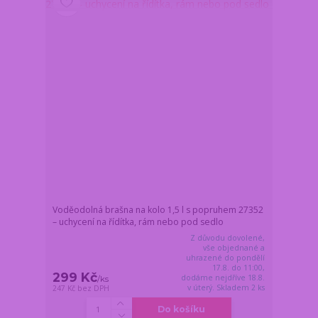
Voděodolná brašna na kolo 1,5 l s popruhem 27352
– uchycení na řídítka, rám nebo pod sedlo
Z důvodu dovolené,
vše objednané a
uhrazené do pondělí
17.8. do 11:00,
299 Kč
dodáme nejdříve 18.8.
/
ks
v úterý. Skladem 2 ks
247 Kč
bez DPH
Do košíku