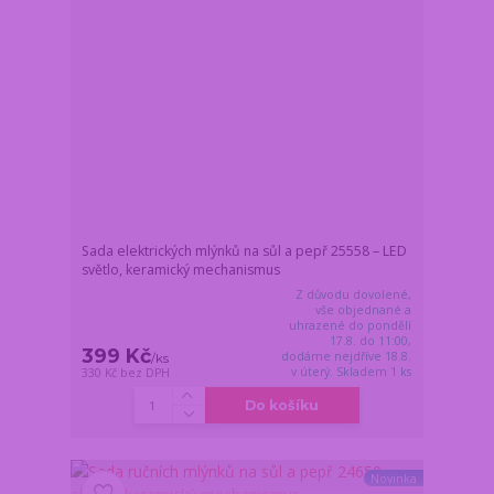
Sada elektrických mlýnků na sůl a pepř 25558 – LED
světlo, keramický mechanismus
Z důvodu dovolené,
vše objednané a
uhrazené do pondělí
17.8. do 11:00,
399 Kč
dodáme nejdříve 18.8.
/
ks
v úterý. Skladem 1 ks
330 Kč
bez DPH
Do košíku
Novinka