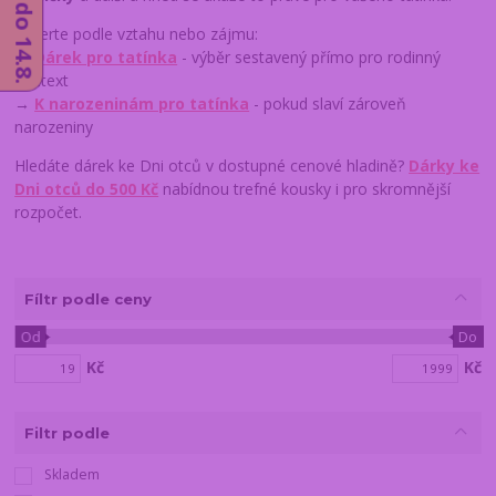
Vyberte podle vztahu nebo zájmu:
→
Dárek pro tatínka
- výběr sestavený přímo pro rodinný
kontext
→
K narozeninám pro tatínka
- pokud slaví zároveň
narozeniny
Hledáte dárek ke Dni otců v dostupné cenové hladině?
Dárky ke
Dni otců do 500 Kč
nabídnou trefné kousky i pro skromnější
rozpočet.
Fíltr podle ceny
Od
Do
Kč
Kč
Filtr podle
Skladem