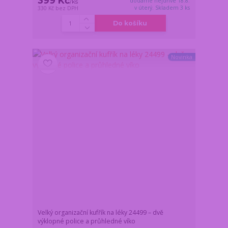
399 Kč
dodáme nejdříve 18.8.
/
ks
v úterý. Skladem 3 ks
330 Kč
bez DPH
Do košíku
Novinka
Velký organizační kufřík na léky 24499 – dvě
výklopné police a průhledné víko