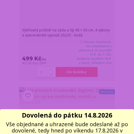
Vyhřívaný polštář na záda a šíji 40 × 30 cm, 4 výkony
a automatické vypnutí 26220 - šedá
Z důvodu dovolené,
vše objednané a
uhrazené do pondělí
17.8. do 11:00,
499 Kč
dodáme nejdříve 18.8.
/
ks
v úterý. Skladem 4 ks
412 Kč
bez DPH
Do košíku
Novinka
Dovolená do pátku 14.8.2026
Vše objednané a uhrazené bude odeslané až po
dovolené, tedy hned po víkendu 17.8.2026 v