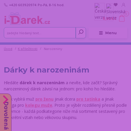
+420 603920974
Po-Pá, 8-16 hod.
0
0,00 Kč
Menu
Úvod
K příležitosti
Narozeniny
Dárky k narozeninám
Hledáte
dárek k narozeninám
a nevíte, kde začít? Správný
narozeninový dárek závisí na jednom: pro koho ho hledáte.
Jinak vybírá muž
pro ženu
jinak dcera
pro tatínka
a jinak
Dovolená do 14.8.
kolega pro
kolegu muže
. Proto je výběr rozdělený přesně podle
příjemce - každá podkategorie níže má sortiment sestavený pro
konkrétní vztah nebo věkovou skupinu.