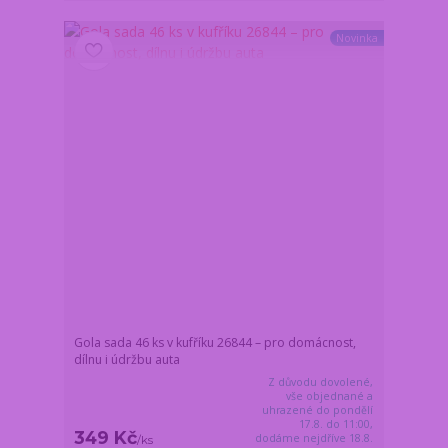
Novinka
Gola sada 46 ks v kufříku 26844 – pro domácnost,
dílnu i údržbu auta
Z důvodu dovolené,
vše objednané a
uhrazené do pondělí
17.8. do 11:00,
349 Kč
dodáme nejdříve 18.8.
/
ks