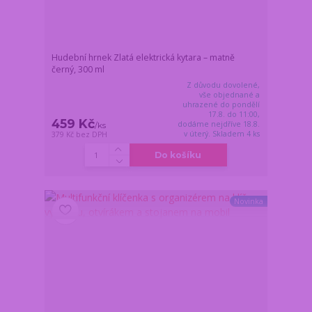
Hudební hrnek Zlatá elektrická kytara – matně
černý, 300 ml
Z důvodu dovolené,
vše objednané a
uhrazené do pondělí
17.8. do 11:00,
459 Kč
dodáme nejdříve 18.8.
/
ks
v úterý. Skladem 4 ks
379 Kč
bez DPH
Do košíku
Novinka