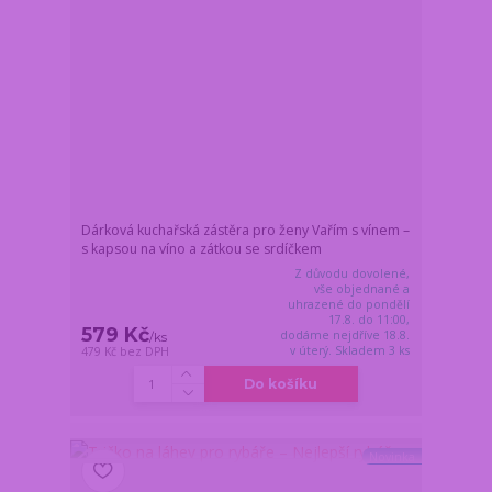
Dárková kuchařská zástěra pro ženy Vařím s vínem –
s kapsou na víno a zátkou se srdíčkem
Z důvodu dovolené,
vše objednané a
uhrazené do pondělí
17.8. do 11:00,
579 Kč
dodáme nejdříve 18.8.
/
ks
v úterý. Skladem 3 ks
479 Kč
bez DPH
Do košíku
Novinka