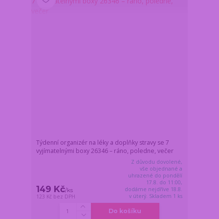
Týdenní organizér na léky a doplňky stravy se 7
vyjímatelnými boxy 26346 – ráno, poledne, večer
Z důvodu dovolené,
vše objednané a
uhrazené do pondělí
17.8. do 11:00,
149 Kč
dodáme nejdříve 18.8.
/
ks
v úterý. Skladem 1 ks
123 Kč
bez DPH
Do košíku