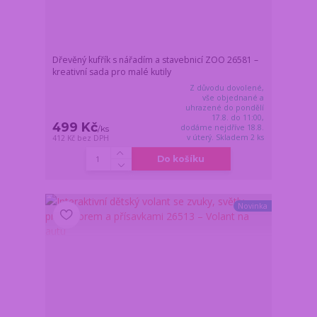
Dřevěný kufřík s nářadím a stavebnicí ZOO 26581 –
kreativní sada pro malé kutily
Z důvodu dovolené,
vše objednané a
uhrazené do pondělí
17.8. do 11:00,
499 Kč
dodáme nejdříve 18.8.
/
ks
v úterý. Skladem 2 ks
412 Kč
bez DPH
Do košíku
Novinka