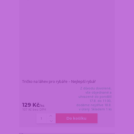
Tričko na láhev pro rybáře – Nejlepší rybář
Z důvodu dovolené,
vše objednané a
uhrazené do pondělí
17.8. do 11:00,
129 Kč
dodáme nejdříve 18.8.
/
ks
v úterý. Skladem 1 ks
107 Kč
bez DPH
Do košíku