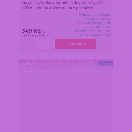
Magnetická taška s popruhem do posilovny 4,5 l
27596 – telefon a láhev po ruce při cvičení
Z důvodu dovolené,
vše objednané a
uhrazené do pondělí
17.8. do 11:00,
349 Kč
dodáme nejdříve 18.8.
/
ks
v úterý. Skladem 2 ks
288 Kč
bez DPH
Do košíku
Novinka