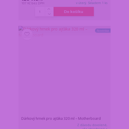
v úterý. Skladem 1 ks
107 Kč
bez DPH
Do košíku
Novinka
Dárkový hrnek pro ajťáka 320 ml – Motherboard
Z důvodu dovolené,
vše objednané a