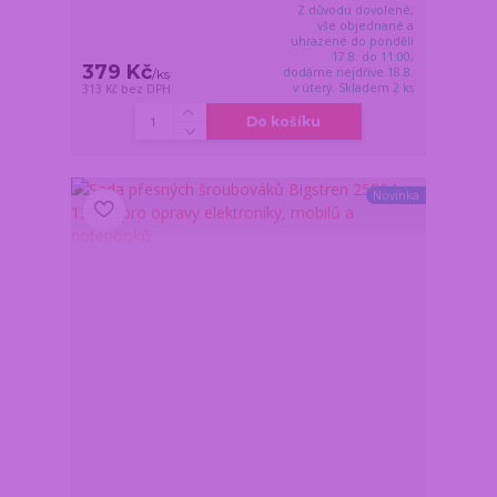
Z důvodu dovolené,
vše objednané a
uhrazené do pondělí
17.8. do 11:00,
379 Kč
dodáme nejdříve 18.8.
/
ks
v úterý. Skladem 2 ks
313 Kč
bez DPH
Do košíku
Novinka