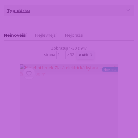
Typ dárku
Nejnovější
Nejlevnější
Nejdražší
Zobrazuji 1-30 z 947
strana
z 32
další
Novinka