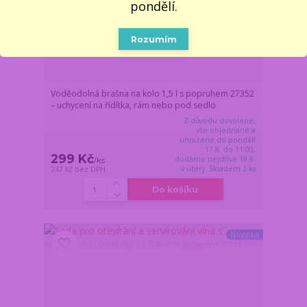
pondělí.
Rozumím
Voděodolná brašna na kolo 1,5 l s popruhem 27352
– uchycení na řídítka, rám nebo pod sedlo
Z důvodu dovolené,
vše objednané a
uhrazené do pondělí
17.8. do 11:00,
299 Kč
dodáme nejdříve 18.8.
/
ks
v úterý. Skladem 2 ks
247 Kč
bez DPH
Do košíku
Novinka