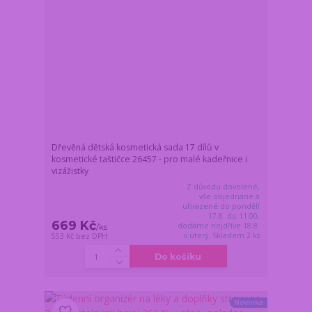
Dřevěná dětská kosmetická sada 17 dílů v
kosmetické taštičce 26457 - pro malé kadeřnice i
vizážistky
Z důvodu dovolené,
vše objednané a
uhrazené do pondělí
17.8. do 11:00,
669 Kč
dodáme nejdříve 18.8.
/
ks
v úterý. Skladem 2 ks
553 Kč
bez DPH
Do košíku
Novinka