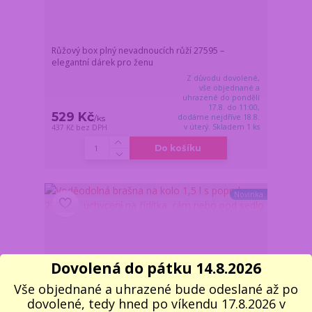
Růžový box plný nevadnoucích růží 27595 –
elegantní dárek pro ženu
Z důvodu dovolené,
vše objednané a
uhrazené do pondělí
17.8. do 11:00,
529 Kč
dodáme nejdříve 18.8.
/
ks
v úterý. Skladem 1 ks
437 Kč
bez DPH
Do košíku
Novinka
Dovolená do pátku 14.8.2026
Vše objednané a uhrazené bude odeslané až po
dovolené, tedy hned po víkendu 17.8.2026 v