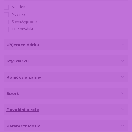
Skladem
Novinka
Sleva/Výprodej
TOP produkt
Příjemce dárku
Styl dárku
Koníčky a zájmy
Sport
Povolání a role
Parametr Motiv