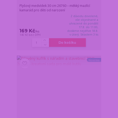
Plyšový medvídek 30 cm 26760 – měkký mazlící
kamarád pro děti od narození
Z důvodu dovolené,
vše objednané a
uhrazené do pondělí
17.8. do 11:00,
169 Kč
dodáme nejdříve 18.8.
/
ks
v úterý. Skladem 3 ks
140 Kč
bez DPH
Do košíku
Novinka