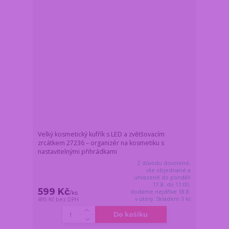
Velký kosmetický kufřík s LED a zvětšovacím
zrcátkem 27236 – organizér na kosmetiku s
nastavitelnými přihrádkami
Z důvodu dovolené,
vše objednané a
uhrazené do pondělí
17.8. do 11:00,
599 Kč
dodáme nejdříve 18.8.
/
ks
v úterý. Skladem 3 ks
495 Kč
bez DPH
Do košíku