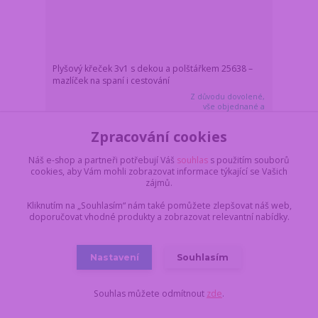
Plyšový křeček 3v1 s dekou a polštářkem 25638 –
mazlíček na spaní i cestování
Z důvodu dovolené,
vše objednané a
uhrazené do pondělí
17.8. do 11:00,
Zpracování cookies
459 Kč
dodáme nejdříve 18.8.
/
ks
v úterý. Skladem 2 ks
379 Kč
bez DPH
Náš e-shop a partneři potřebují Váš
souhlas
s použitím souborů
Do košíku
cookies, aby Vám mohli zobrazovat informace týkající se Vašich
zájmů.
Kliknutím na „Souhlasím“ nám také pomůžete zlepšovat náš web,
Novinka
doporučovat vhodné produkty a zobrazovat relevantní nabídky.
Nastavení
Souhlasím
Souhlas můžete odmítnout
zde
.