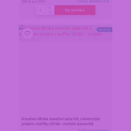
v úterý. Skladem 2 ks
288 Kč
bez DPH
Do košíku
Novinka
Kreativní dětská stavební sada XXL s kinetickým
pískem v kufříku 26766 – mobilní staveniště
Z důvodu dovolené,