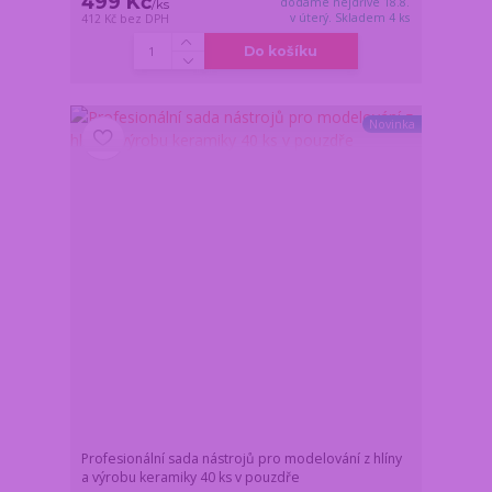
499 Kč
dodáme nejdříve 18.8.
/
ks
v úterý. Skladem 4 ks
412 Kč
bez DPH
Do košíku
Novinka
Profesionální sada nástrojů pro modelování z hlíny
a výrobu keramiky 40 ks v pouzdře