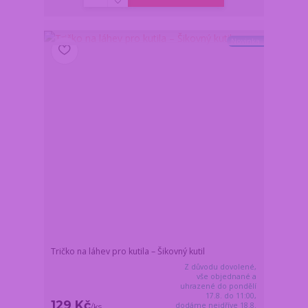
Novinka
Tričko na láhev pro kutila – Šikovný kutil
Z důvodu dovolené,
vše objednané a
uhrazené do pondělí
17.8. do 11:00,
129 Kč
dodáme nejdříve 18.8.
/
ks