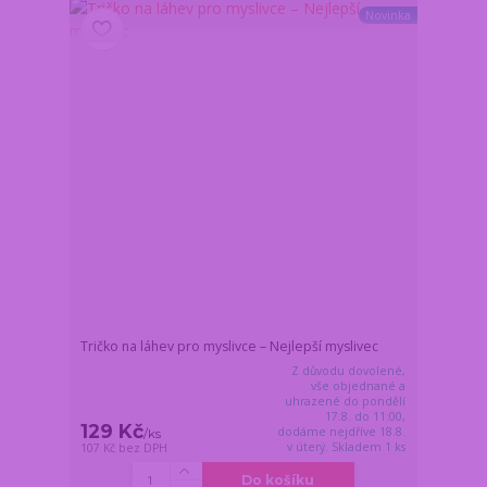
Novinka
Tričko na láhev pro myslivce – Nejlepší myslivec
Z důvodu dovolené,
vše objednané a
uhrazené do pondělí
17.8. do 11:00,
129 Kč
dodáme nejdříve 18.8.
/
ks
v úterý. Skladem 1 ks
107 Kč
bez DPH
Do košíku