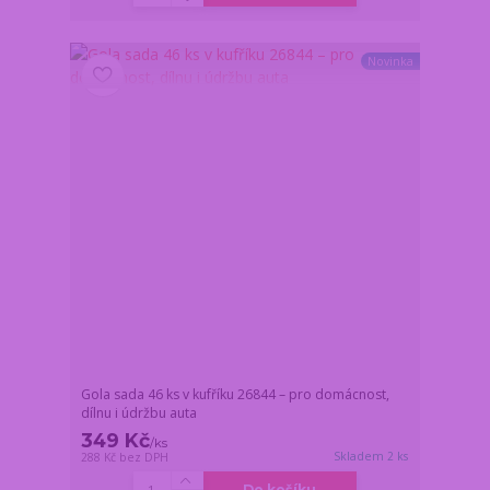
Novinka
Gola sada 46 ks v kufříku 26844 – pro domácnost,
dílnu i údržbu auta
349 Kč
/
ks
Skladem 2 ks
288 Kč
bez DPH
Do košíku