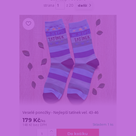
strana
z 20
další
Veselé ponožky - Nejlepší tatínek vel. 43-46
179 Kč
/
ks
Skladem 1 ks
148 Kč
bez DPH
Do košíku