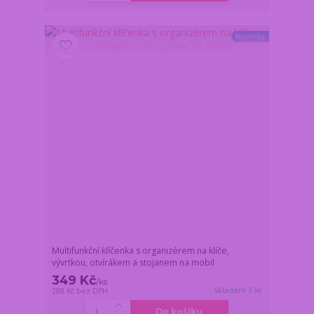
Novinka
Multifunkční klíčenka s organizérem na klíče,
vývrtkou, otvírákem a stojanem na mobil
349 Kč
/
ks
Skladem 3 ks
288 Kč
bez DPH
Do košíku