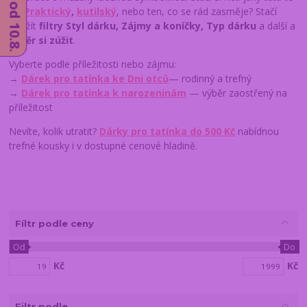
je?
Praktický
,
kutilský
, nebo ten, co se rád zasměje? Stačí
použít
filtry Styl dárku, Zájmy a koníčky, Typ dárku
a další a
výběr si zúžit
.
Vyberte podle příležitosti nebo zájmu:
→
Dárek pro tatínka ke Dni otců
— rodinný a trefný
→
Dárek pro tatínka k narozeninám
— výběr zaostřený na
příležitost
Nevíte, kolik utratit?
Dárky pro tatínka do 500 Kč
nabídnou
trefné kousky i v dostupné cenové hladině.
Fíltr podle ceny
Od
Do
Kč
Kč
Filtr podle