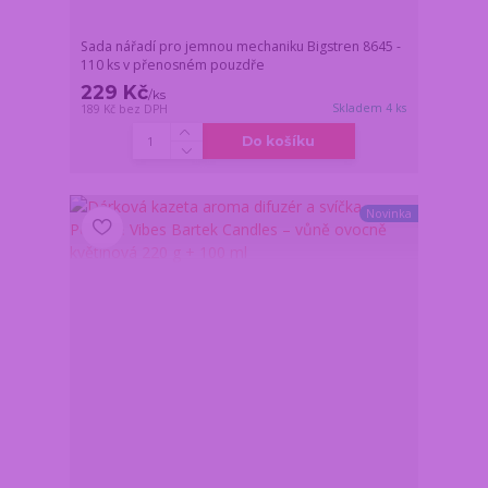
Sada nářadí pro jemnou mechaniku Bigstren 8645 -
110 ks v přenosném pouzdře
229 Kč
/
ks
Skladem 4 ks
189 Kč
bez DPH
Do košíku
Novinka