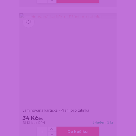
Laminovaná kartička - Přání pro tatínka
34 Kč
/
ks
Skladem 5 ks
28 Kč
bez DPH
Do košíku