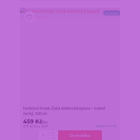
Novinka
Hudební hrnek Zlatá elektrická kytara – matně
černý, 300 ml
459 Kč
/
ks
Skladem 4 ks
379 Kč
bez DPH
Do košíku