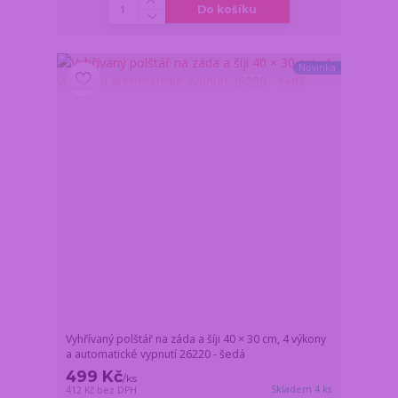
Do košíku
Novinka
Vyhřívaný polštář na záda a šíji 40 × 30 cm, 4 výkony
a automatické vypnutí 26220 - šedá
499 Kč
/
ks
Skladem 4 ks
412 Kč
bez DPH