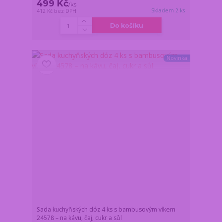
499 Kč
/
ks
Skladem 2 ks
412 Kč
bez DPH
Do košíku
Novinka
Sada kuchyňských dóz 4 ks s bambusovým víkem
24578 – na kávu, čaj, cukr a sůl