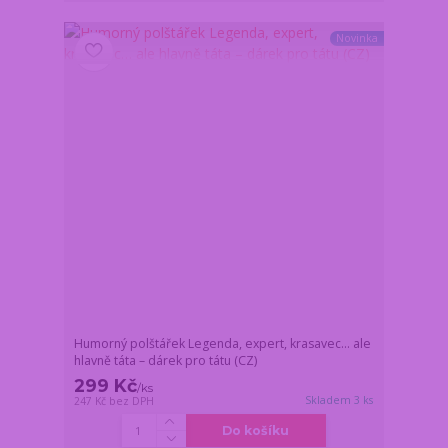
Novinka
Humorný polštářek Legenda, expert, krasavec… ale
hlavně táta – dárek pro tátu (CZ)
299 Kč
/
ks
Skladem 3 ks
247 Kč
bez DPH
Do košíku