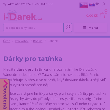
+420 603920974
Po-Pá, 8-16 hod.
0
0,00 Kč
Menu
Úvod
Pro koho
Rodina
Tatínek
Dárky pro tatínka
Hledáte
dárek pro tatínka
k narozeninám, ke Dni otců, k
Vánocům nebo jen tak? Táta si sám nic nekoupí. Říká, že nic
nepotřebuje. A přesto se rozzáří, když dostane dárek, u nějž vidí,
že ho vybírali přesně pro něj.
Dovolená od 10.8.
Najdete zde vtipné hrníčky a šálky, pivní sety a půllitry pro tatínka
pivaře, vychytávky do přírody a na cesty, klíčenky s originálním
motivem, kancelářské doplňky na pracovní stůl nebo Crystocraft
dekorace s mužsky laděnou symbolikou. Stačí si říct: jaký táta to