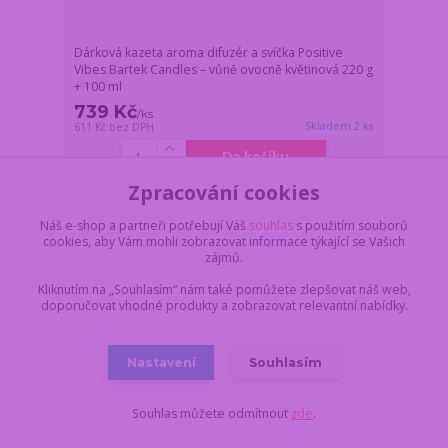
Dárková kazeta aroma difuzér a svíčka Positive
Vibes Bartek Candles – vůně ovocně květinová 220 g
+ 100 ml
739 Kč
/
ks
Skladem 2 ks
611 Kč
bez DPH
Do košíku
Zpracování cookies
Novinka
Náš e-shop a partneři potřebují Váš
souhlas
s použitím souborů
cookies, aby Vám mohli zobrazovat informace týkající se Vašich
zájmů.
Kliknutím na „Souhlasím“ nám také pomůžete zlepšovat náš web,
doporučovat vhodné produkty a zobrazovat relevantní nabídky.
Nastavení
Souhlasím
Souhlas můžete odmítnout
zde
.