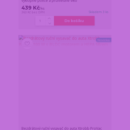
výklopné police a průhledné víko
439 Kč
/
ks
Skladem 3 ks
363 Kč
bez DPH
Do košíku
Novinka
Bezdrátový ruční vysavač do auta Xtrobb ProVac