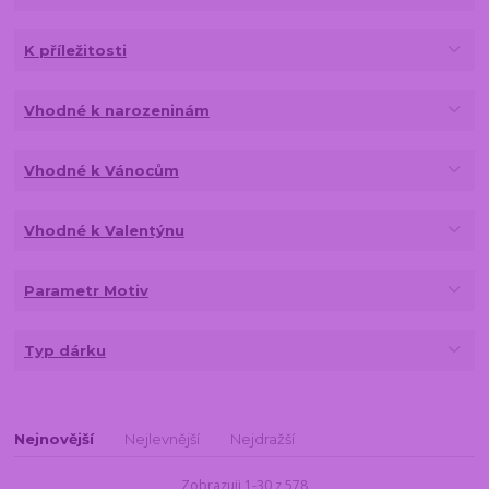
K příležitosti
Vhodné k narozeninám
Vhodné k Vánocům
Vhodné k Valentýnu
Parametr Motiv
Typ dárku
Nejnovější
Nejlevnější
Nejdražší
Zobrazuji 1-30 z 578