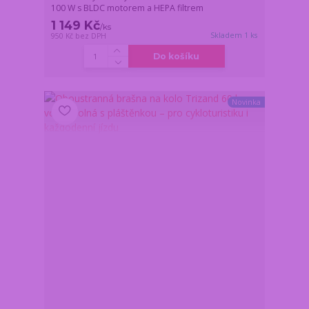
100 W s BLDC motorem a HEPA filtrem
1 149 Kč
/
ks
Skladem 1 ks
950 Kč
bez DPH
Do košíku
Novinka