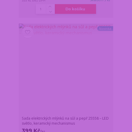
Skladem 3 ks
355 Kč
bez DPH
Do košíku
Novinka
Sada elektrických mlýnků na sůl a pepř 25558 – LED
světlo, keramický mechanismus
399 Kč
/
ks