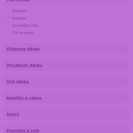
Skladem
Novinka
Sleva/Výprodej
TOP produkt
Příjemce dárku
Vhodnost dárku
Styl dárku
Koníčky a zájmy
Sport
Povolání a role