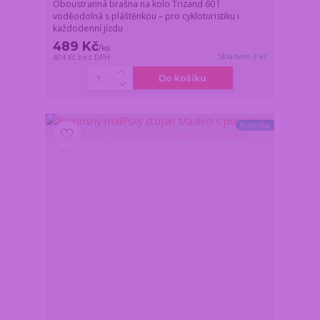
Oboustranná brašna na kolo Trizand 60 l
voděodolná s pláštěnkou – pro cykloturistiku i
každodenní jízdu
489 Kč
/
ks
Skladem 3 ks
404 Kč
bez DPH
Do košíku
Novinka