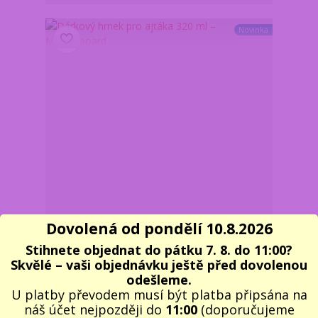
Novinka
Dovolená od pondělí 10.8.2026
Dárkový hrnek pro ajťáka 320 ml – Motherboard
Stihnete objednat do pátku 7. 8. do 11:00?
Skvělé – vaši objednávku ještě před dovolenou
169 Kč
/
ks
Skladem 1 ks
140 Kč
bez DPH
odešleme.
U platby převodem musí být platba připsána na
Do košíku
náš účet nejpozději do
11:00
(doporučujeme