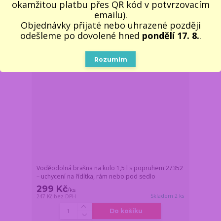
okamžitou platbu přes QR kód v potvrzovacím
emailu).
Novinka
Objednávky přijaté nebo uhrazené později
odešleme po dovolené hned
pondělí 17. 8.
.
Rozumím
Voděodolná brašna na kolo 1,5 l s popruhem 27352
– uchycení na řídítka, rám nebo pod sedlo
299 Kč
/
ks
Skladem 2 ks
247 Kč
bez DPH
Do košíku