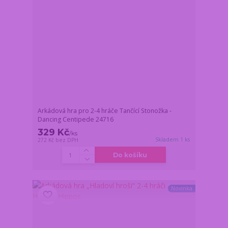
Arkádová hra pro 2-4 hráče Tančící Stonožka -
Dancing Centipede 24716
329 Kč
/
ks
Skladem 1 ks
272 Kč
bez DPH
Do košíku
Novinka