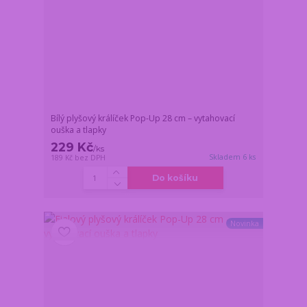
Bílý plyšový králíček Pop-Up 28 cm – vytahovací
ouška a tlapky
229 Kč
/
ks
Skladem 6 ks
189 Kč
bez DPH
Do košíku
Novinka