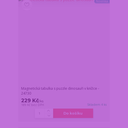
Novinka
Magnetická tabulka s puzzle dinosauři v knížce -
24730
229 Kč
/
ks
Skladem 4 ks
189 Kč
bez DPH
Do košíku