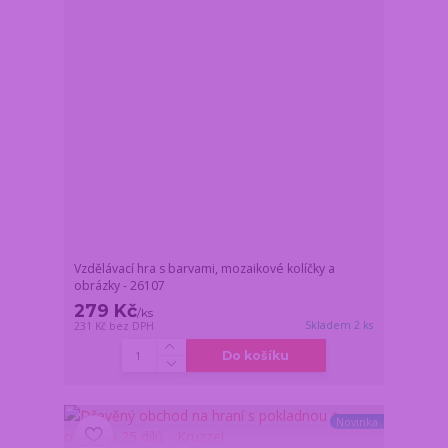
Vzdělávací hra s barvami, mozaikové kolíčky a
obrázky - 26107
279 Kč
/
ks
Skladem 2 ks
231 Kč
bez DPH
Do košíku
Novinka