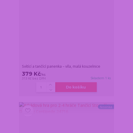
Svítící a tančící panenka – víla, malá kouzelnice
379 Kč
/
ks
Skladem 1 ks
313 Kč
bez DPH
Do košíku
Novinka