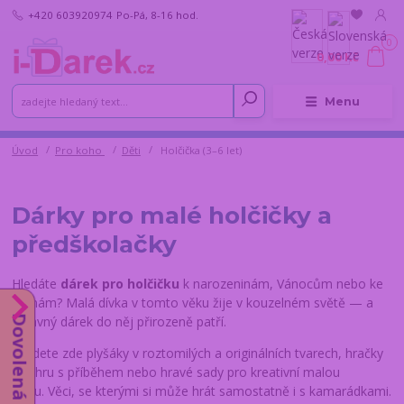
+420 603920974
Po-Pá, 8-16 hod.
0
0,00 Kč
Menu
Úvod
Pro koho
Děti
Holčička (3–6 let)
Dárky pro malé holčičky a
předškolačky
Hledáte
dárek pro holčičku
k narozeninám, Vánocům nebo ke
křtinám? Malá dívka v tomto věku žije v kouzelném světě — a
Dovolená od 10.8.
správný dárek do něj přirozeně patří.
Najdete zde plyšáky v roztomilých a originálních tvarech, hračky
pro hru s příběhem nebo hravé sady pro kreativní malou
dívku. Věci, se kterými si může hrát samostatně i s kamarádkami.