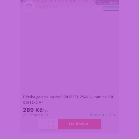
TOP produkt
Novinka
Dětská galerie na zeď KRUZZEL 25418 – rám na 150
obrázků A4
289 Kč
/
ks
Skladem > 10 ks
239 Kč
bez DPH
Do košíku