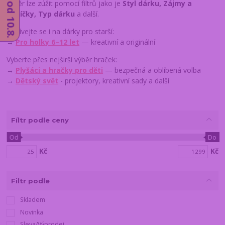
Výběr lze zúžit pomocí filtrů jako je
Styl dárku, Zájmy a
koníčky, Typ dárku
a další.
Podívejte se i na dárky pro starší:
→
Pro holky 6–12 let
— kreativní a originální
Vyberte přes nejširší výběr hraček:
→
Plyšáci a hračky pro děti
— bezpečná a oblíbená volba
→
Dětský svět
- projektory, kreativní sady a další
Fíltr podle ceny
Od
Do
Kč
Kč
Filtr podle
Skladem
Novinka
Sleva/Výprodej