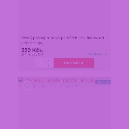
Dětský plyšový cestovní polštářek s maskou na oči –
pejsek mops
359 Kč
/
ks
Skladem 7 ks
297 Kč
bez DPH
Do košíku
Novinka