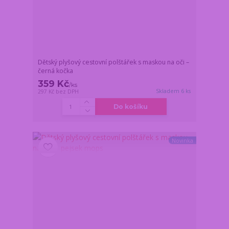
Dětský plyšový cestovní polštářek s maskou na oči –
černá kočka
359 Kč
/
ks
Skladem 6 ks
297 Kč
bez DPH
Do košíku
Novinka