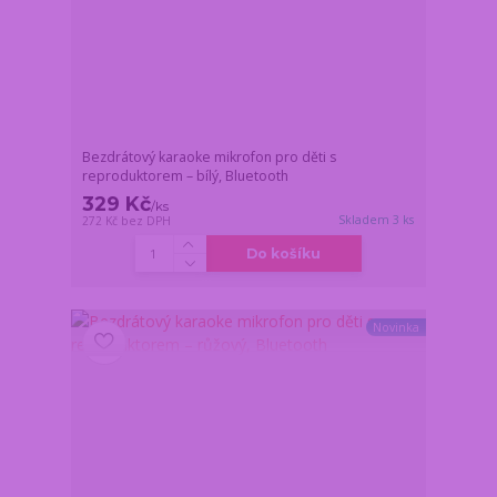
Bezdrátový karaoke mikrofon pro děti s
reproduktorem – bílý, Bluetooth
329 Kč
/
ks
Skladem 3 ks
272 Kč
bez DPH
Do košíku
Novinka