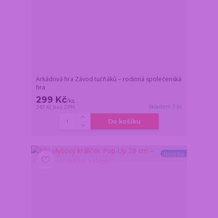
Arkádová hra Závod tučňáků – rodinná společenská
hra
299 Kč
/
ks
Skladem 3 ks
247 Kč
bez DPH
Do košíku
Novinka