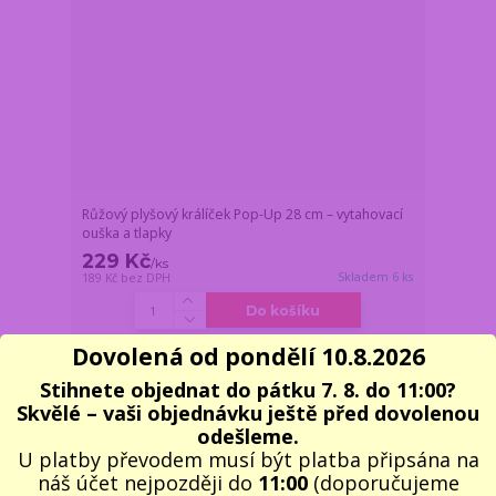
Růžový plyšový králíček Pop-Up 28 cm – vytahovací
ouška a tlapky
229 Kč
/
ks
Skladem 6 ks
189 Kč
bez DPH
Do košíku
Dovolená od pondělí 10.8.2026
Novinka
Stihnete objednat do pátku 7. 8. do 11:00?
Skvělé – vaši objednávku ještě před dovolenou
odešleme.
U platby převodem musí být platba připsána na
náš účet nejpozději do
11:00
(doporučujeme