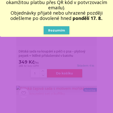
okamžitou platbu přes QR kód v potvrzovacím
emailu).
Objednávky přijaté nebo uhrazené později
odešleme po dovolené hned
pondělí 17. 8.
.
Rozumím
Dětská sada na koupání a péči o psa – plyšový
pejsek + 9dílné příslušenství v batohu
349 Kč
/
ks
Skladem 4 ks
288 Kč
bez DPH
Do košíku
Novinka