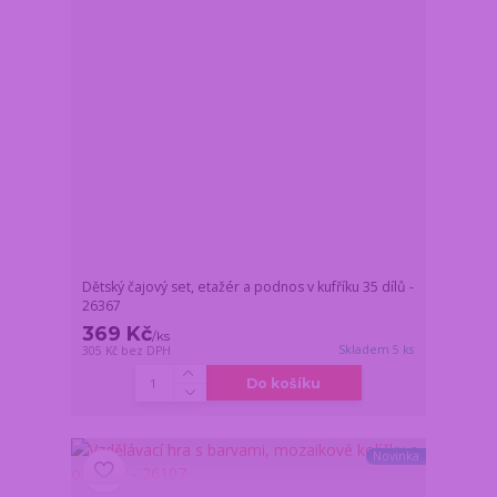
Dětský čajový set, etažér a podnos v kufříku 35 dílů -
26367
369 Kč
/
ks
Skladem 5 ks
305 Kč
bez DPH
Do košíku
Novinka