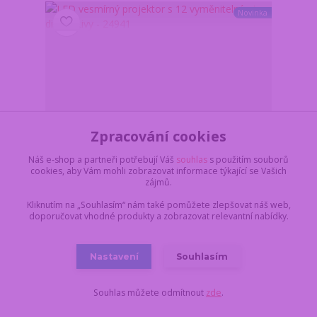
Novinka
Zpracování cookies
Náš e-shop a partneři potřebují Váš
souhlas
s použitím souborů
cookies, aby Vám mohli zobrazovat informace týkající se Vašich
zájmů.
Kliknutím na „Souhlasím“ nám také pomůžete zlepšovat náš web,
doporučovat vhodné produkty a zobrazovat relevantní nabídky.
LED vesmírný projektor s 12 vyměnitelnými
diapozitivy - 24941
889 Kč
Nastavení
Souhlasím
/
ks
Skladem > 10 ks
735 Kč
bez DPH
Do košíku
Souhlas můžete odmítnout
zde
.