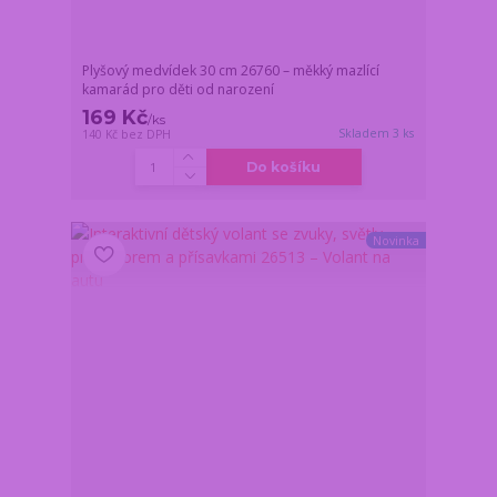
Plyšový medvídek 30 cm 26760 – měkký mazlící
kamarád pro děti od narození
169 Kč
/
ks
Skladem 3 ks
140 Kč
bez DPH
Do košíku
Novinka