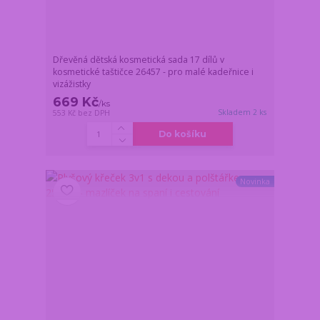
Dřevěná dětská kosmetická sada 17 dílů v
kosmetické taštičce 26457 - pro malé kadeřnice i
vizážistky
669 Kč
/
ks
Skladem 2 ks
553 Kč
bez DPH
Do košíku
Novinka