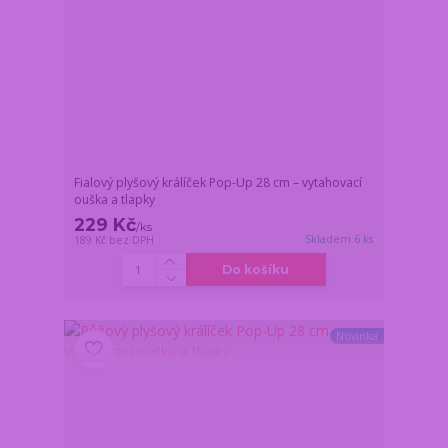
Fialový plyšový králíček Pop-Up 28 cm – vytahovací
ouška a tlapky
229 Kč
/
ks
Skladem 6 ks
189 Kč
bez DPH
Do košíku
Novinka