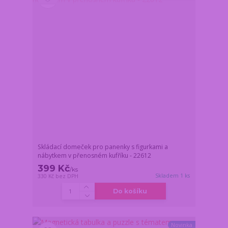
Skládací domeček pro panenky s figurkami a
nábytkem v přenosném kufříku - 22612
399 Kč
/
ks
Skladem 1 ks
330 Kč
bez DPH
Do košíku
Novinka