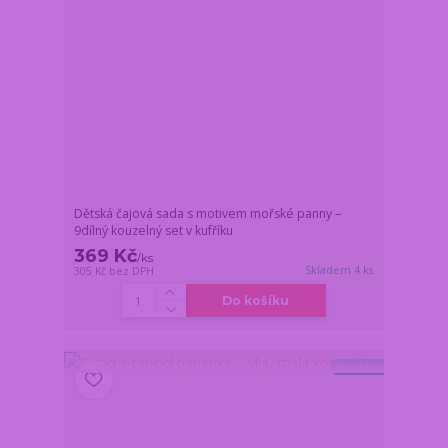
Dětská čajová sada s motivem mořské panny –
9dílný kouzelný set v kufříku
369 Kč
/
ks
Skladem 4 ks
305 Kč
bez DPH
Do košíku
Novinka