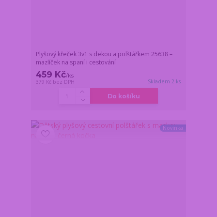
Plyšový křeček 3v1 s dekou a polštářkem 25638 –
mazlíček na spaní i cestování
459 Kč
/
ks
Skladem 2 ks
379 Kč
bez DPH
Do košíku
Novinka