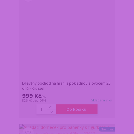
Dřevěný obchod na hraní s pokladnou a ovocem 25
dílů - Kruzzel
999 Kč
/
ks
Skladem 2 ks
826 Kč
bez DPH
Do košíku
Novinka