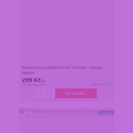
Arkádová hra „Hladoví hroši“ 2-4 hráči – Hungry
Hippos
299 Kč
/
ks
Skladem 5 ks
247 Kč
bez DPH
Do košíku
Novinka