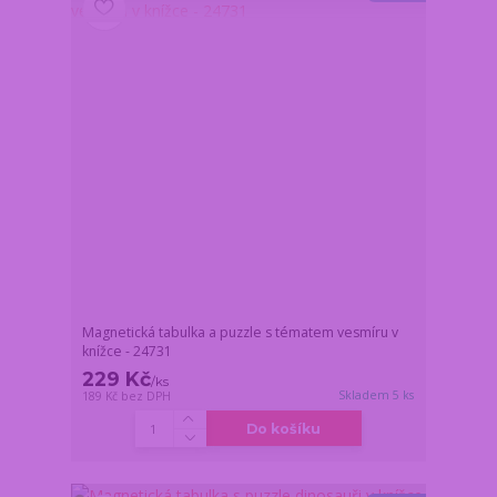
Magnetická tabulka a puzzle s tématem vesmíru v
knížce - 24731
229 Kč
/
ks
Skladem 5 ks
189 Kč
bez DPH
Do košíku