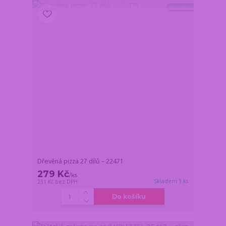
Novinka
Dřevěná pizza 27 dílů – 22471
279 Kč
/
ks
Skladem 1 ks
231 Kč
bez DPH
Do košíku