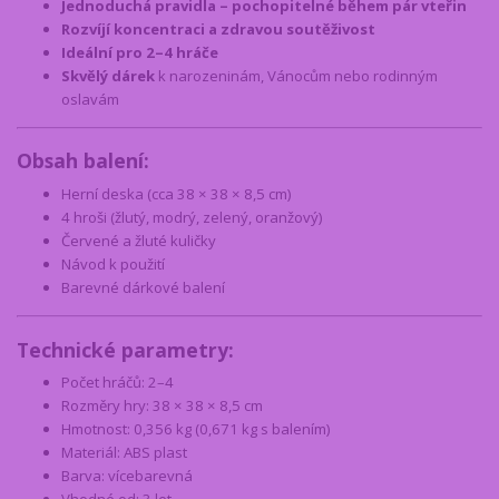
Jednoduchá pravidla – pochopitelné během pár vteřin
Rozvíjí koncentraci a zdravou soutěživost
Ideální pro 2–4 hráče
Skvělý dárek
k narozeninám, Vánocům nebo rodinným
oslavám
Obsah balení:
Herní deska (cca 38 × 38 × 8,5 cm)
4 hroši (žlutý, modrý, zelený, oranžový)
Červené a žluté kuličky
Návod k použití
Barevné dárkové balení
Technické parametry:
Počet hráčů: 2–4
Rozměry hry: 38 × 38 × 8,5 cm
Hmotnost: 0,356 kg (0,671 kg s balením)
Materiál: ABS plast
Barva: vícebarevná