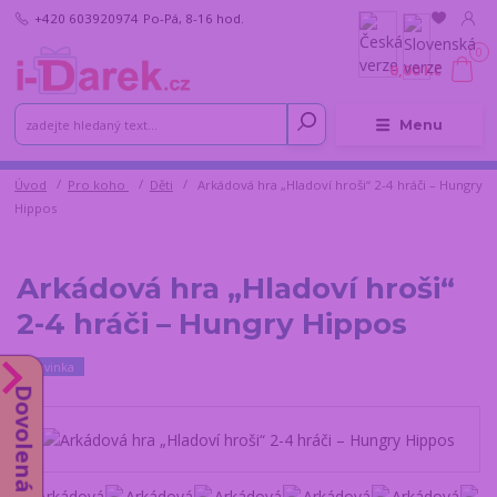
+420 603920974
Po-Pá, 8-16 hod.
0
0,00 Kč
Menu
Úvod
Pro koho
Děti
Arkádová hra „Hladoví hroši“ 2-4 hráči – Hungry
Hippos
Arkádová hra „Hladoví hroši“
2-4 hráči – Hungry Hippos
Novinka
Dovolená do 14.8.