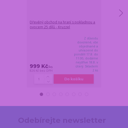
Dřevěný obchod na hraní s pokladnou a
Dřevěná dětsk
ovocem 25 dílů - Kruzzel
v kosmetické t
kadeřnice i viz
Z důvodu
dovolené, vše
objednané a
uhrazené do
pondělí 17.8. do
11:00, dodáme
nejdříve 18.8. v
999 Kč
669 Kč
úterý. Skladem
/
ks
/
ks
2 ks
826 Kč
bez DPH
553 Kč
bez DPH
Do košíku
Odebírejte newsletter