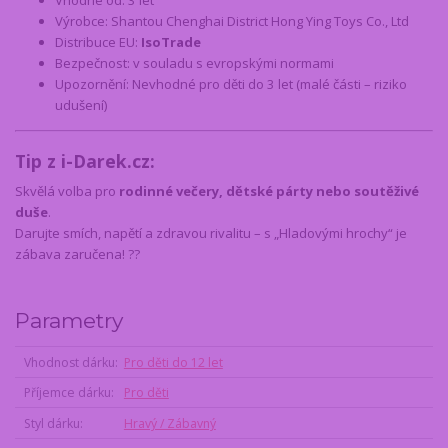
Vhodné od: 3 let
Výrobce: Shantou Chenghai District Hong Ying Toys Co., Ltd
Distribuce EU:
IsoTrade
Bezpečnost: v souladu s evropskými normami
Upozornění: Nevhodné pro děti do 3 let (malé části – riziko
udušení)
Tip z i-Darek.cz:
Skvělá volba pro
rodinné večery, dětské párty nebo soutěživé
duše
.
Darujte smích, napětí a zdravou rivalitu – s „Hladovými hrochy“ je
zábava zaručena! ??
Parametry
Vhodnost dárku
Pro děti do 12 let
Příjemce dárku
Pro děti
Styl dárku
Hravý / Zábavný