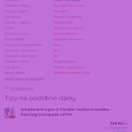
Vhodnost dárku:
Pro děti do 12 let
Příjemce dárku:
Pro děti
Styl dárku:
Hravý / Zábavný
Koníčky a zájmy:
Dětský svět
Sport:
Nezájem o sport
Povolání a role:
Jako mimino
K příležitosti:
Svátek / Jmeniny
Vhodné k narozeninám:
Ano
Vhodné k Vánocům:
Ano
Vhodné k Valentýnu:
Ne
Parametr Motiv:
Nepřiřazeno
Typ dárku:
Stolní a párty hry
Balení dárku:
Běžný komerční obal
Hlídat cenu / dostupnost
Do oblíbených
Tipy na podobné dárky
Arkádová hra pro 2-4 hráče Tančící Stonožka -
Dancing Centipede 24716
329 Kč
/
ks
272 Kč
bez DPH
Z důvodu