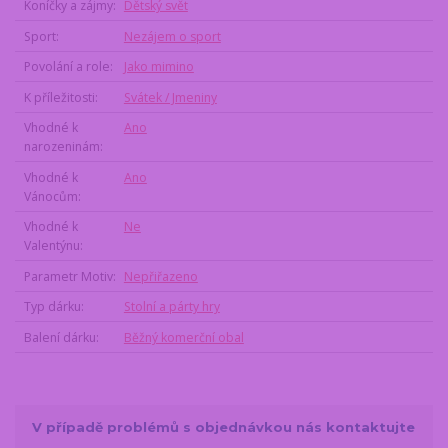
Koníčky a zájmy
Dětský svět
Sport
Nezájem o sport
Povolání a role
Jako mimino
K příležitosti
Svátek / Jmeniny
Vhodné k
Ano
narozeninám
Vhodné k
Ano
Vánocům
Vhodné k
Ne
Valentýnu
Parametr Motiv
Nepřiřazeno
Typ dárku
Stolní a párty hry
Balení dárku
Běžný komerční obal
V případě problémů s objednávkou nás kontaktujte