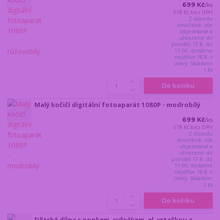
699 Kč
/
ks
578 Kč
bez DPH
Z důvodu
dovolené, vše
objednané a
uhrazené do
pondělí 17.8. do
11:00, dodáme
nejdříve 18.8. v
úterý. Skladem
1 ks
Do košíku
Malý kočičí digitální fotoaparát 1080P - modrobílý
699 Kč
/
ks
578 Kč
bez DPH
Z důvodu
dovolené, vše
objednané a
uhrazené do
pondělí 17.8. do
11:00, dodáme
nejdříve 18.8. v
úterý. Skladem
2 ks
Do košíku
Dětská dílna s ponkem, svěrákem, el. vrtačkou a