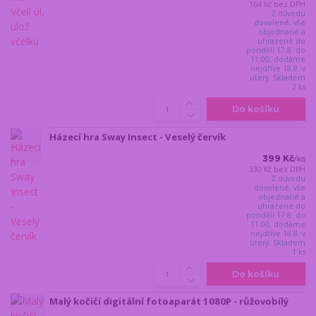
164 Kč
bez DPH
Z důvodu
dovolené, vše
objednané a
uhrazené do
pondělí 17.8. do
11:00, dodáme
nejdříve 18.8. v
úterý. Skladem
2 ks
Do košíku
Házecí hra Sway Insect - Veselý červík
399 Kč
/
ks
330 Kč
bez DPH
Z důvodu
dovolené, vše
objednané a
uhrazené do
pondělí 17.8. do
11:00, dodáme
nejdříve 18.8. v
úterý. Skladem
1 ks
Do košíku
Malý kočičí digitální fotoaparát 1080P - růžovobílý