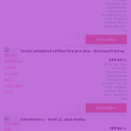
dovolené, vše
objednané a
uhrazené do
pondělí 17.8. do
11:00, dodáme
nejdříve 18.8. v
úterý. Skladem
1 ks
Do košíku
Stolní arkádová střílecí hra pro dva – Dinosauří bitva
299 Kč
/
ks
247 Kč
bez DPH
Z důvodu
dovolené, vše
objednané a
uhrazené do
pondělí 17.8. do
11:00, dodáme
nejdříve 18.8. v
úterý. Skladem
5 ks
Do košíku
Dřevěná hra - Včelí úl, ulož včelku
199 Kč
/
ks