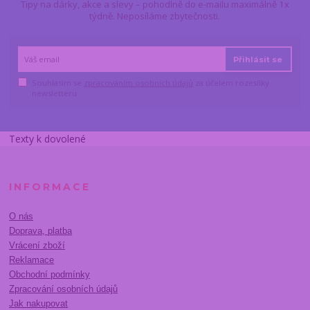
Tipy na dárky, akce a slevy – pohodlně do e-mailu maximálně 1x
týdně. Neposíláme zbytečnosti.
Přihlásit se
Souhlasím se
zpracováním osobních údajů
za účelem rozesílky
newsletteru.
Texty k dovolené
INFORMACE
O nás
Doprava, platba
Vrácení zboží
Reklamace
Obchodní podmínky
Zpracování osobních údajů
Jak nakupovat