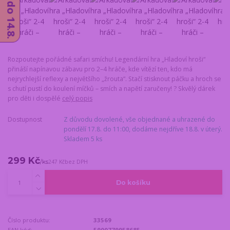
Rozpoutejte pořádné safari smíchu! Legendární hra „Hladoví hroši“
přináší napínavou zábavu pro 2–4 hráče, kde vítězí ten, kdo má
nejrychlejší reflexy a největšího „žrouta“. Stačí stisknout páčku a hroch se
s chutí pustí do koulení míčků – smích a napětí zaručeny! ? Skvělý dárek
pro děti i dospělé
celý popis
Dostupnost
Z důvodu dovolené, vše objednané a uhrazené do
pondělí 17.8. do 11:00, dodáme nejdříve 18.8. v úterý.
Skladem 5 ks
299 Kč
/
ks
247 Kč
bez DPH
Do košíku
Číslo produktu:
33569
EAN kód:
5900779958685