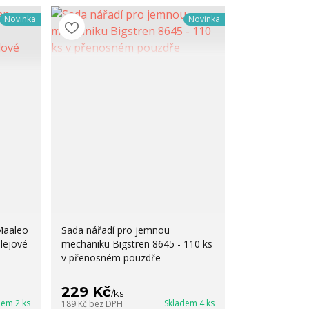
Novinka
Novinka
Maaleo
Sada nářadí pro jemnou
lejové
mechaniku Bigstren 8645 - 110 ks
v přenosném pouzdře
229 Kč
/
ks
dem 2 ks
Skladem 4 ks
189 Kč
bez DPH