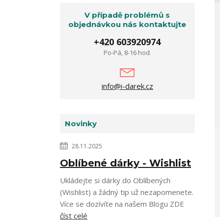
V případě problémů s
objednávkou nás kontaktujte
+420 603920974
Po-Pá, 8-16 hod.
info@i-darek.cz
Novinky
28.11.2025
Oblíbené dárky - Wishlist
Ukládejte si dárky do Oblíbených
(Wishlist) a žádný tip už nezapomenete.
Více se dozívíte na našem Blogu ZDE
číst celé