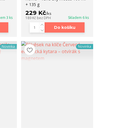
+ 135 g
229 Kč
/
ks
dem 3 ks
Skladem 6 ks
189 Kč
bez DPH
Do košíku
Novinka
Novinka