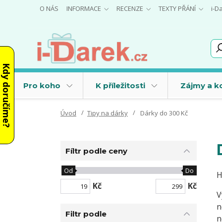
O NÁS
INFORMACE
RECENZE
TEXTY PŘÁNÍ
i-D
Kdy doručíme?
Pro koho
K příležitosti
Zájmy a k
Úvod
Tipy na dárky
Dárky do 300 Kč
Fíltr podle ceny
Od
Do
H
Kč
Kč
V
n
Filtr podle
n