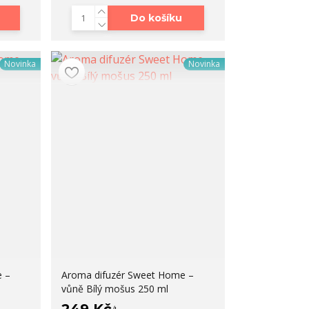
Do košíku
Novinka
Novinka
 –
Aroma difuzér Sweet Home –
vůně Bílý mošus 250 ml