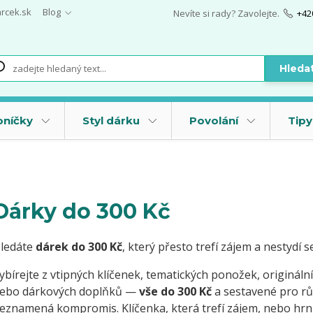
arcek.sk
Blog
Nevíte si rady? Zavolejte.
+42
Hleda
oníčky
Styl dárku
Povolání
Tipy
Dárky do 300 Kč
ledáte
dárek do 300 Kč
, který přesto trefí zájem a nestydí s
ybírejte z vtipných klíčenek, tematických ponožek, origináln
ebo dárkových doplňků —
vše do 300 Kč
a sestavené pro růz
eznamená kompromis. Klíčenka, která trefí zájem, nebo hrn