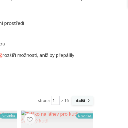
í prostředí
mou
č
rozšíří možnosti, aniž by přepálily
strana
z 16
další
Novinka
Novinka