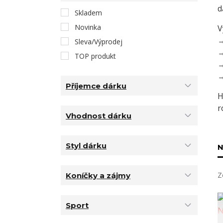
d
Skladem
Novinka
V
Sleva/Výprodej
TOP produkt
Příjemce dárku
H
r
Vhodnost dárku
Styl dárku
N
Z
Koníčky a zájmy
Sport