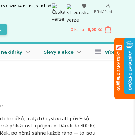
0 603920974
Po-Pá, 8-16 hod.
Přihlášení
0
ks
za
0,00 Kč
t
 na dárky
Slevy a akce
Více
OVĚŘENO ZÁKAZNÍKY
e?
ích hrníčků, malých Crystocraft přívěsků
né příležitosti i příjemce. Dárek do 300 Kč
íček, po němž sáhne každé ráno — to jsou