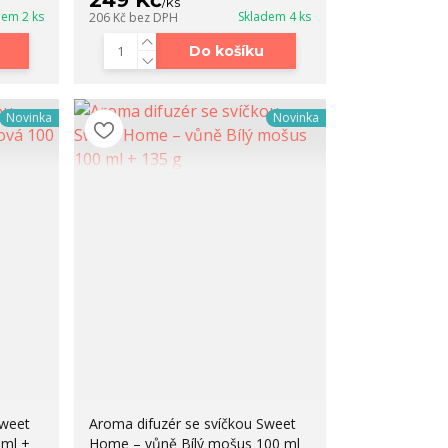
249 Kč
/
ks
dem 2 ks
Skladem 4 ks
206 Kč
bez DPH
Do košíku
Novinka
Novinka
Sweet
Aroma difuzér se svíčkou Sweet
 ml +
Home – vůně Bílý mošus 100 ml