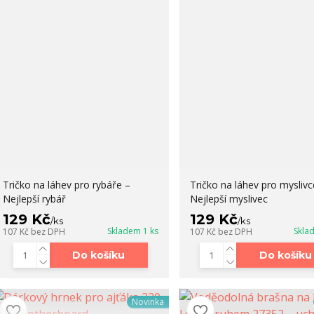
Tričko na láhev pro rybáře –
Tričko na láhev pro myslivc
Nejlepší rybář
Nejlepší myslivec
129 Kč
129 Kč
/
ks
/
ks
Skladem 1 ks
Skla
107 Kč
bez DPH
107 Kč
bez DPH
Do košíku
Do košíku
Novinka