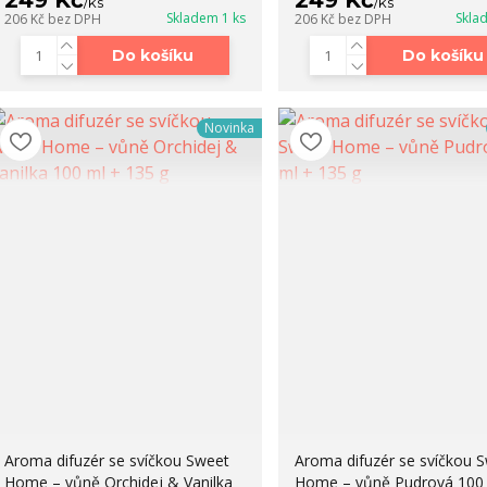
249 Kč
249 Kč
/
ks
/
ks
Skladem 1 ks
Skla
206 Kč
bez DPH
206 Kč
bez DPH
Do košíku
Do košíku
Novinka
Aroma difuzér se svíčkou Sweet
Aroma difuzér se svíčkou 
Home – vůně Orchidej & Vanilka
Home – vůně Pudrová 100