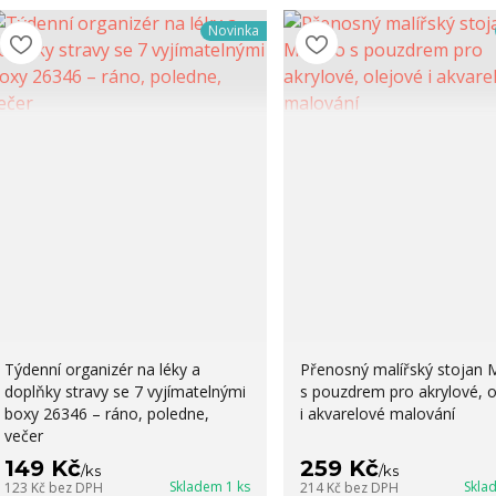
Novinka
Týdenní organizér na léky a
Přenosný malířský stojan 
doplňky stravy se 7 vyjímatelnými
s pouzdrem pro akrylové, o
boxy 26346 – ráno, poledne,
i akvarelové malování
večer
149 Kč
259 Kč
/
ks
/
ks
Skladem 1 ks
Skla
123 Kč
bez DPH
214 Kč
bez DPH