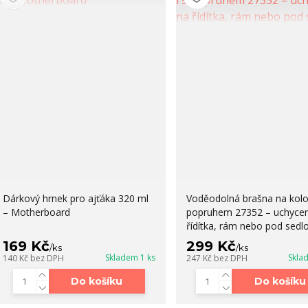
Dárkový hrnek pro ajťáka 320 ml
Voděodolná brašna na kolo 
– Motherboard
popruhem 27352 – uchycen
řídítka, rám nebo pod sedl
169 Kč
299 Kč
/
ks
/
ks
Skladem 1 ks
Skla
140 Kč
bez DPH
247 Kč
bez DPH
Do košíku
Do košíku