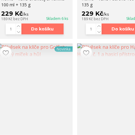
100 ml + 135 g
135 g
229 Kč
229 Kč
/
ks
/
ks
Skladem 6 ks
Skla
189 Kč
bez DPH
189 Kč
bez DPH
Do košíku
Do košíku
Novinka