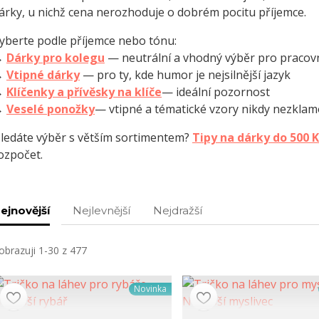
árky, u nichž cena nerozhoduje o dobrém pocitu příjemce.
yberte podle příjemce nebo tónu:
→
Dárky pro kolegu
— neutrální a vhodný výběr pro pracovn
→
Vtipné dárky
— pro ty, kde humor je nejsilnější jazyk
→
Klíčenky a přívěsky na klíče
— ideální pozornost
→
Veselé ponožky
— vtipné a tématické vzory nikdy nezkla
ledáte výběr s větším sortimentem?
Tipy na dárky do 500 K
ozpočet.
ejnovější
Nejlevnější
Nejdražší
obrazuji 1-30 z 477
Novinka