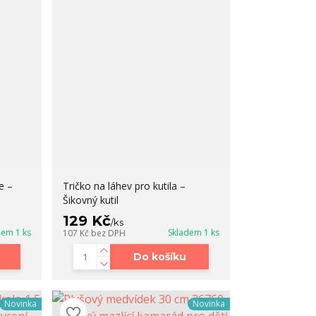
e –
Tričko na láhev pro kutila –
Šikovný kutil
129 Kč
/
ks
dem 1 ks
Skladem 1 ks
107 Kč
bez DPH
Do košíku
Novinka
Novinka