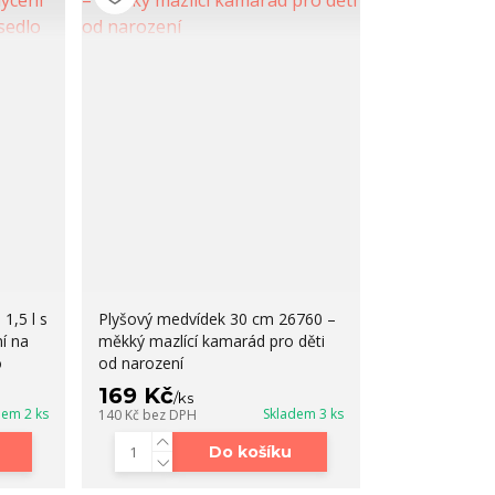
1,5 l s
Plyšový medvídek 30 cm 26760 –
í na
měkký mazlící kamarád pro děti
o
od narození
169 Kč
/
ks
dem 2 ks
Skladem 3 ks
140 Kč
bez DPH
Do košíku