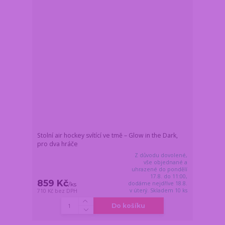
Stolní air hockey svítící ve tmě – Glow in the Dark,
pro dva hráče
Z důvodu dovolené,
vše objednané a
uhrazené do pondělí
17.8. do 11:00,
859 Kč
dodáme nejdříve 18.8.
/
ks
v úterý. Skladem 10 ks
710 Kč
bez DPH
Do košíku