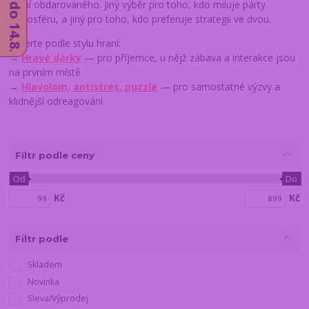
hraní obdarovaného. Jiný výběr pro toho, kdo miluje párty
atmosféru, a jiný pro toho, kdo preferuje strategii ve dvou.
Vyberte podle stylu hraní:
→
Hravé dárky
— pro příjemce, u nějž zábava a interakce jsou
na prvním místě
→
Hlavolam, antistres, puzzle
— pro samostatné výzvy a
klidnější odreagování
Fíltr podle ceny
Od
Do
Kč
Kč
Filtr podle
Skladem
Novinka
Sleva/Výprodej