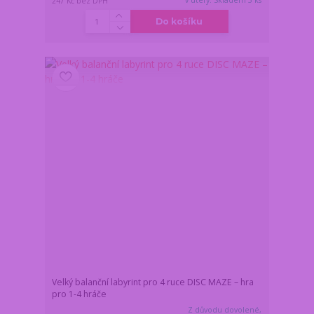
v úterý. Skladem 5 ks
247 Kč
bez DPH
Do košíku
Velký balanční labyrint pro 4 ruce DISC MAZE – hra
pro 1-4 hráče
Z důvodu dovolené,