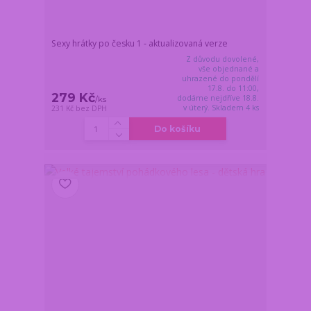
Sexy hrátky po česku 1 - aktualizovaná verze
Z důvodu dovolené,
vše objednané a
uhrazené do pondělí
17.8. do 11:00,
279 Kč
dodáme nejdříve 18.8.
/
ks
v úterý. Skladem 4 ks
231 Kč
bez DPH
Do košíku