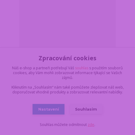
Zpracování cookies
Náš e-shop a partneři potřebují Váš
souhlas
s použitím souborů
cookies, aby Vám mohli zobrazovat informace týkající se Vašich
Poznej partnera-společenská hra pro dva
zájmů.
Z důvodu dovolené,
vše objednané a
Kliknutím na „Souhlasím“ nám také pomůžete zlepšovat náš web,
uhrazené do pondělí
doporučovat vhodné produkty a zobrazovat relevantní nabídky.
17.8. do 11:00,
289 Kč
dodáme nejdříve 18.8.
/
ks
v úterý. Skladem 2 ks
239 Kč
bez DPH
Nastavení
Souhlasím
Do košíku
Souhlas můžete odmítnout
zde
.