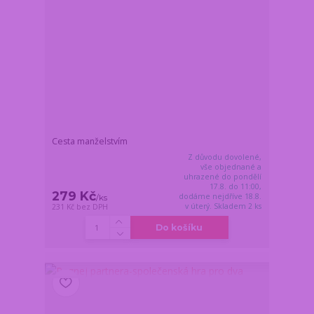
Cesta manželstvím
Z důvodu dovolené,
vše objednané a
uhrazené do pondělí
17.8. do 11:00,
279 Kč
dodáme nejdříve 18.8.
/
ks
v úterý. Skladem 2 ks
231 Kč
bez DPH
Do košíku