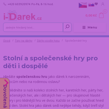
+420 603920974
Po-Pá, 8-16 hod.
0
0,00 Kč
Menu
Úvod
Tipy na dárky
Dárky podle typu
Společenské hry
Stolní a společenské hry pro
děti i dospělé
Hledáte
společenskou hru
jako dárek k narozeninám,
Vánocům nebo na rodinnou oslavu?
Dovolená do 14.8.
Prohlédněte si naši kolekci stolních her, karetních her, párty her,
společenských her, ale i dětských her — pro skupinové hlasité
večery i pro klidnější hru ve dvou. Každá se začne používat hned
první den. Stolní hra jako dárek sedí nejlépe tehdy, když trefí styl