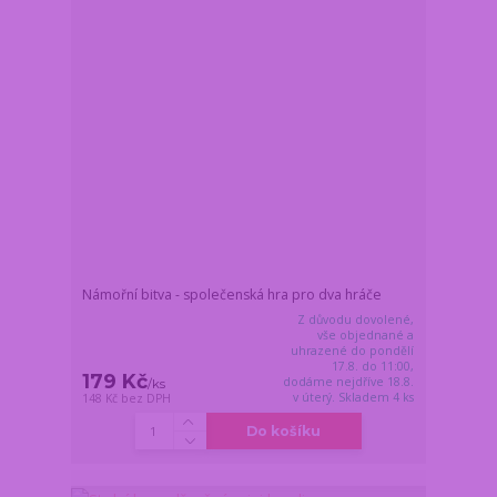
Námořní bitva - společenská hra pro dva hráče
Z důvodu dovolené,
vše objednané a
uhrazené do pondělí
17.8. do 11:00,
179 Kč
dodáme nejdříve 18.8.
/
ks
v úterý. Skladem 4 ks
148 Kč
bez DPH
Do košíku