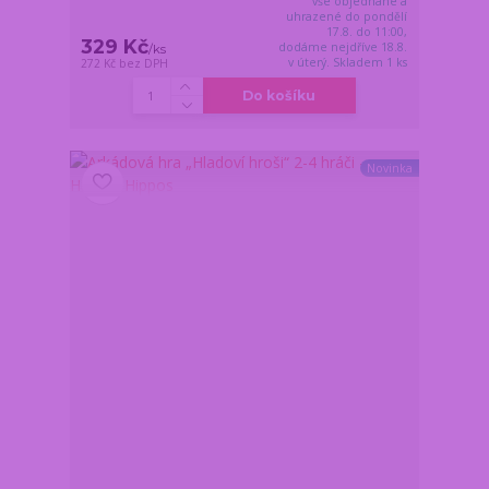
vše objednané a
uhrazené do pondělí
17.8. do 11:00,
329 Kč
dodáme nejdříve 18.8.
/
ks
v úterý. Skladem 1 ks
272 Kč
bez DPH
Do košíku
Novinka