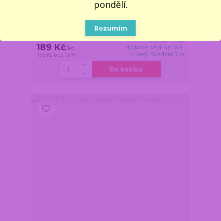
pondělí.
Stolní fotbalová hra pro dva - Minifotbal
Z důvodu dovolené,
vše objednané a
Rozumím
uhrazené do pondělí
17.8. do 11:00,
189 Kč
dodáme nejdříve 18.8.
/
ks
v úterý. Skladem 3 ks
156 Kč
bez DPH
Do košíku