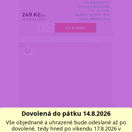
vše objednané a
uhrazené do pondělí
17.8. do 11:00,
249 Kč
dodáme nejdříve 18.8.
/
ks
v úterý. Skladem 5 ks
206 Kč
bez DPH
Do košíku
Dovolená do pátku 14.8.2026
Vše objednané a uhrazené bude odeslané až po
dovolené, tedy hned po víkendu 17.8.2026 v