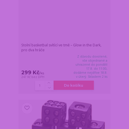
Stolní basketbal svítící ve tmě – Glow in the Dark,
pro dva hráče
Z důvodu dovolené,
vše objednané a
uhrazené do pondělí
17.8. do 11:00,
299 Kč
dodáme nejdříve 18.8.
/
ks
v úterý. Skladem 2 ks
247 Kč
bez DPH
Do košíku