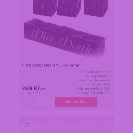
Hrací kostky s lebkami 5ks - černé
Z důvodu dovolené,
vše objednané a
uhrazené do pondělí
17.8. do 11:00,
249 Kč
dodáme nejdříve 18.8.
/
ks
v úterý. Skladem 7 ks
206 Kč
bez DPH
Do košíku