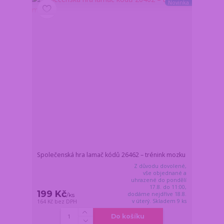
Novinka
Společenská hra lamač kódů 26462 – trénink mozku
Z důvodu dovolené,
vše objednané a
uhrazené do pondělí
17.8. do 11:00,
199 Kč
dodáme nejdříve 18.8.
/
ks
v úterý. Skladem 9 ks
164 Kč
bez DPH
Do košíku