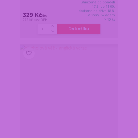
uhrazené do pondělí
17.8. do 11:00,
dodáme nejdříve 18.8.
329 Kč
v úterý. Skladem
/
ks
> 10 ks
272 Kč
bez DPH
Do košíku