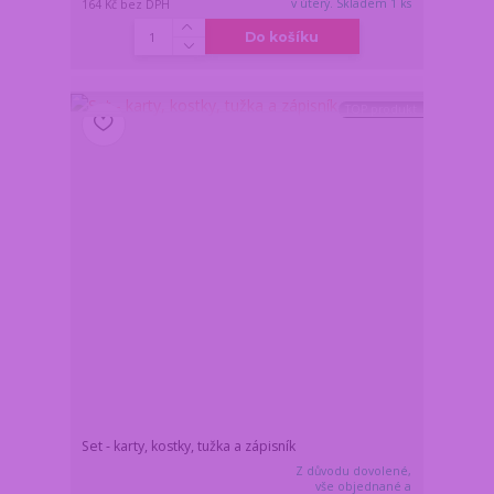
v úterý. Skladem 1 ks
164 Kč
bez DPH
Do košíku
TOP produkt
Set - karty, kostky, tužka a zápisník
Z důvodu dovolené,
vše objednané a