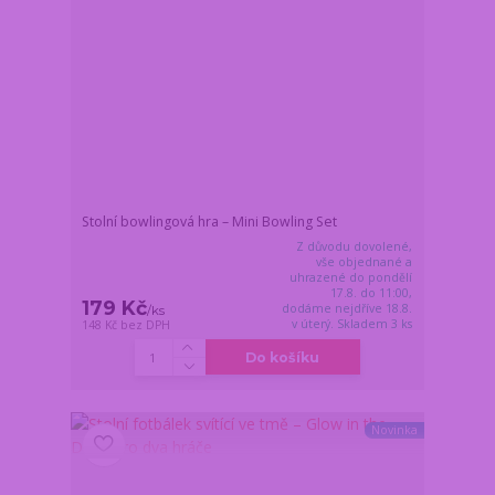
Stolní bowlingová hra – Mini Bowling Set
Z důvodu dovolené,
vše objednané a
uhrazené do pondělí
17.8. do 11:00,
179 Kč
dodáme nejdříve 18.8.
/
ks
v úterý. Skladem 3 ks
148 Kč
bez DPH
Do košíku
Novinka