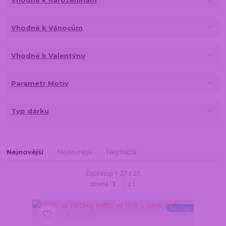
Vhodné k narozeninám
Vhodné k Vánocům
Vhodné k Valentýnu
Parametr Motiv
Typ dárku
Nejnovější
Nejlevnější
Nejdražší
Zobrazuji 1-27 z 27
strana
z 1
Novinka