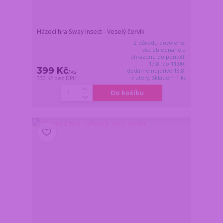
Házecí hra Sway Insect - Veselý červík
Z důvodu dovolené,
vše objednané a
uhrazené do pondělí
17.8. do 11:00,
399 Kč
dodáme nejdříve 18.8.
/
ks
v úterý. Skladem 1 ks
330 Kč
bez DPH
Do košíku