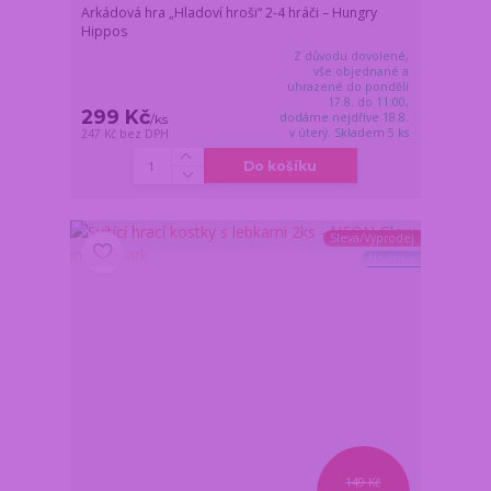
Arkádová hra „Hladoví hroši“ 2-4 hráči – Hungry
Hippos
Z důvodu dovolené,
vše objednané a
uhrazené do pondělí
17.8. do 11:00,
299 Kč
dodáme nejdříve 18.8.
/
ks
v úterý. Skladem 5 ks
247 Kč
bez DPH
Do košíku
Sleva/Výprodej
Novinka
149 Kč