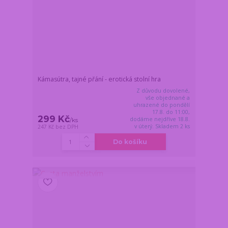
Kámasútra, tajné přání - erotická stolní hra
Z důvodu dovolené,
vše objednané a
uhrazené do pondělí
17.8. do 11:00,
299 Kč
dodáme nejdříve 18.8.
/
ks
v úterý. Skladem 2 ks
247 Kč
bez DPH
Do košíku