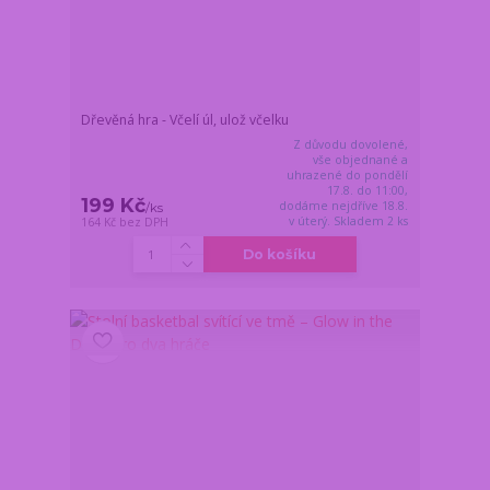
Dřevěná hra - Včelí úl, ulož včelku
Z důvodu dovolené,
vše objednané a
uhrazené do pondělí
17.8. do 11:00,
199 Kč
dodáme nejdříve 18.8.
/
ks
v úterý. Skladem 2 ks
164 Kč
bez DPH
Do košíku