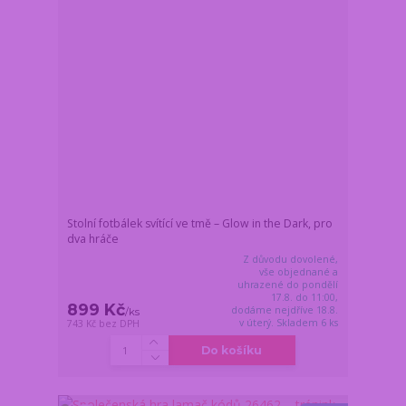
Stolní fotbálek svítící ve tmě – Glow in the Dark, pro
dva hráče
Z důvodu dovolené,
vše objednané a
uhrazené do pondělí
17.8. do 11:00,
899 Kč
dodáme nejdříve 18.8.
/
ks
v úterý. Skladem 6 ks
743 Kč
bez DPH
Do košíku