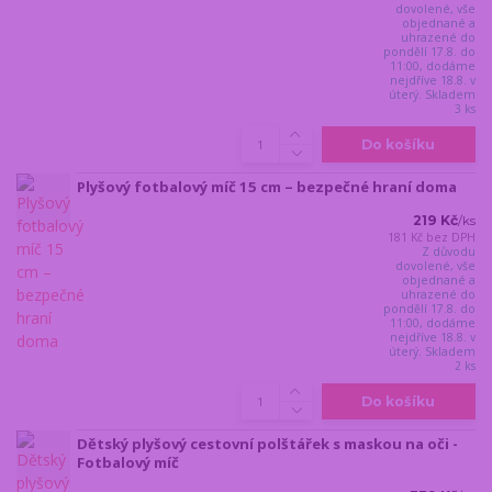
dovolené, vše
objednané a
uhrazené do
pondělí 17.8. do
11:00, dodáme
nejdříve 18.8. v
úterý. Skladem
3 ks
Do košíku
Plyšový fotbalový míč 15 cm – bezpečné hraní doma
219 Kč
/
ks
181 Kč
bez DPH
Z důvodu
dovolené, vše
objednané a
uhrazené do
pondělí 17.8. do
11:00, dodáme
nejdříve 18.8. v
úterý. Skladem
2 ks
Do košíku
Dětský plyšový cestovní polštářek s maskou na oči -
Fotbalový míč