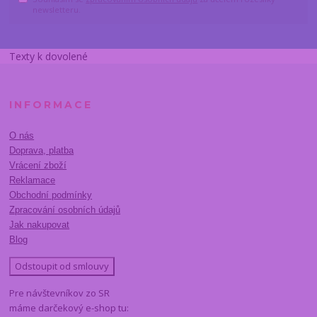
newsletteru.
Texty k dovolené
INFORMACE
O nás
Doprava, platba
Vrácení zboží
Reklamace
Obchodní podmínky
Zpracování osobních údajů
Jak nakupovat
Blog
Odstoupit od smlouvy
Pre návštevníkov zo SR
máme darčekový e-shop tu: