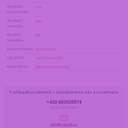
Vhodné k
Ano
narozeninám
Vhodné k
Ano
Vánocům
Vhodné k
Ne
Valentýnu
Parametr Motiv
Nepřiřazeno
Typ dárku
Stolní a párty hry
Balení dárku
Běžný komerční obal
V případě problémů s objednávkou nás kontaktujte
+420 603920974
Po-Pá, 8-16 hod.
info@i-darek.cz