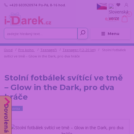
+420 603920974
Po-Pá, 8-16 hod.
0
0,00 Kč
Menu
Úvod
Pro koho
Teenageři
Teenager (12-20 let)
Stolní fotbálek
svítící ve tmě – Glow in the Dark, pro dva hráče
Stolní fotbálek svítící ve tmě
– Glow in the Dark, pro dva
hráče
Dovolená do 14.8.
Novinka