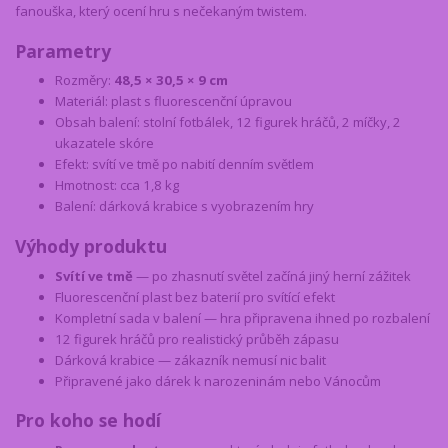
fanouška, který ocení hru s nečekaným twistem.
Parametry
Rozměry:
48,5 × 30,5 × 9 cm
Materiál: plast s fluorescenční úpravou
Obsah balení: stolní fotbálek, 12 figurek hráčů, 2 míčky, 2
ukazatele skóre
Efekt: svítí ve tmě po nabití denním světlem
Hmotnost: cca 1,8 kg
Balení: dárková krabice s vyobrazením hry
Výhody produktu
Svítí ve tmě
— po zhasnutí světel začíná jiný herní zážitek
Fluorescenční plast bez baterií pro svítící efekt
Kompletní sada v balení — hra připravena ihned po rozbalení
12 figurek hráčů pro realistický průběh zápasu
Dárková krabice — zákazník nemusí nic balit
Připravené jako dárek k narozeninám nebo Vánocům
Pro koho se hodí