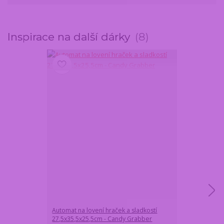
Inspirace na další dárky
8
Automat na lovení hraček a sladkostí
Fotbalový set 
27,5x35,5x25,5cm - Candy Grabber
Fotbalový míč 