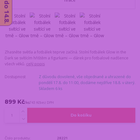
Zhasněte světla a fotbálek teprve začíná. Stolní fotbálek Glow in the
Dark se svítícím hřištěm a figurkami — dárek pro fotbalové nadšence
všech věků.
celý popis
Dostupnost
Z důvodu dovolené, vše objednané a uhrazené do
pondělí 17.8. do 11:00, dodáme nejdříve 18.8. v úterý.
Skladem 6 ks
899 Kč
/
ks
743 Kč
bez DPH
Do košíku
Číslo produktu:
28221