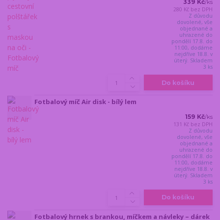
339 Kč
/
ks
280 Kč
bez DPH
Z důvodu
dovolené, vše
objednané a
uhrazené do
pondělí 17.8. do
11:00, dodáme
nejdříve 18.8. v
úterý. Skladem
3 ks
Do košíku
Fotbalový míč Air disk - bílý lem
159 Kč
/
ks
131 Kč
bez DPH
Z důvodu
dovolené, vše
objednané a
uhrazené do
pondělí 17.8. do
11:00, dodáme
nejdříve 18.8. v
úterý. Skladem
3 ks
Do košíku
Fotbalový hrnek s brankou, míčkem a návleky – dárek