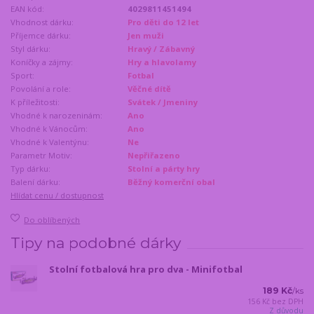
EAN kód:
4029811451494
Vhodnost dárku:
Pro děti do 12 let
Příjemce dárku:
Jen muži
Styl dárku:
Hravý / Zábavný
Koníčky a zájmy:
Hry a hlavolamy
Sport:
Fotbal
Povolání a role:
Věčné dítě
K příležitosti:
Svátek / Jmeniny
Vhodné k narozeninám:
Ano
Vhodné k Vánocům:
Ano
Vhodné k Valentýnu:
Ne
Parametr Motiv:
Nepřiřazeno
Typ dárku:
Stolní a párty hry
Balení dárku:
Běžný komerční obal
Hlídat cenu / dostupnost
Do oblíbených
Tipy na podobné dárky
Stolní fotbalová hra pro dva - Minifotbal
189 Kč
/
ks
156 Kč
bez DPH
Z důvodu