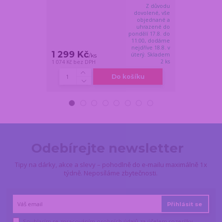
Z důvodu
dovolené, vše
objednané a
uhrazené do
pondělí 17.8. do
11:00, dodáme
nejdříve 18.8. v
1 299 Kč
999 Kč
úterý. Skladem
/
ks
/
ks
2 ks
1 074 Kč
bez DPH
826 Kč
bez DPH
Do košíku
Odebírejte newsletter
Tipy na dárky, akce a slevy – pohodlně do e-mailu maximálně 1x
týdně. Neposíláme zbytečnosti.
Přihlásit se
Souhlasím se
zpracováním osobních údajů
za účelem rozesílky