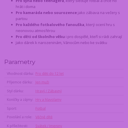
Pro syna nebo teenagera
, který sleduje fotbal a chce ho
hrát i doma
Pro kamaráda nebo sourozence
jako zábava na večery s
partou
Pro každého fotbalového fanouška
, který ocení hru s
neonovou atmosférou
Pro děti od školního věku
i pro dospělé, kteří si rádi zahrají
Jako dárek k narozeninám, Vánocům nebo ke svátku
Parametry
Vhodnost dárku
Pro děti do 12 let
Příjemce dárku
Jen muži
Styl dárku
Hravý / Zábavný
Koníčky a zájmy
Hry a hlavolamy
Sport
Fotbal
Povolání a role
Věčné dítě
K příležitosti
Svátek / Jmeniny