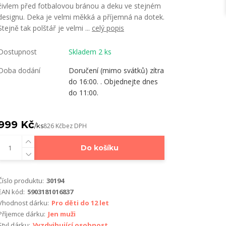
živlem před fotbalovou bránou a deku ve stejném
designu. Deka je velmi měkká a příjemná na dotek.
Stejně tak polštář je velmi ...
celý popis
Dostupnost
Skladem 2 ks
Doba dodání
Doručení (mimo svátků) zítra
do 16:00. . Objednejte dnes
do 11:00.
999 Kč
/
ks
826 Kč
bez DPH
Do košíku
Číslo produktu:
30194
EAN kód:
5903181016837
Vhodnost dárku:
Pro děti do 12 let
Příjemce dárku:
Jen muži
Styl dárku:
Vyzdvihující osobnost