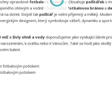
echny opravdové
fotbalové fanoušky
. Obsahuje
polštářek
s m
openého ohnivým a vodním živlem před
fotbalovou bránou
a
d
ná na dotek. Stejně tak
polštář
je velmi příjemný a měkký. Moder
energickým designem, který symbolizuje vášeň, dynamiku a sport
 míč s živly ohně a vody
doporučujeme jako vynikající dárek pr
 narozeninám, k svátku nebo k Vánocům. Také se hodí jako skvělý
ovém balení.
ním fotbalovým potiskem
 fotbalovým potiskem