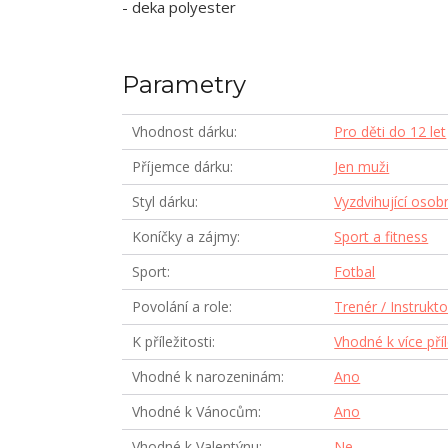
- deka polyester
Parametry
Vhodnost dárku
Pro děti do 12 let
Příjemce dárku
Jen muži
Styl dárku
Vyzdvihující osob
Koníčky a zájmy
Sport a fitness
Sport
Fotbal
Povolání a role
Trenér / Instrukto
K příležitosti
Vhodné k více pří
Vhodné k narozeninám
Ano
Vhodné k Vánocům
Ano
Vhodné k Valentýnu
Ne