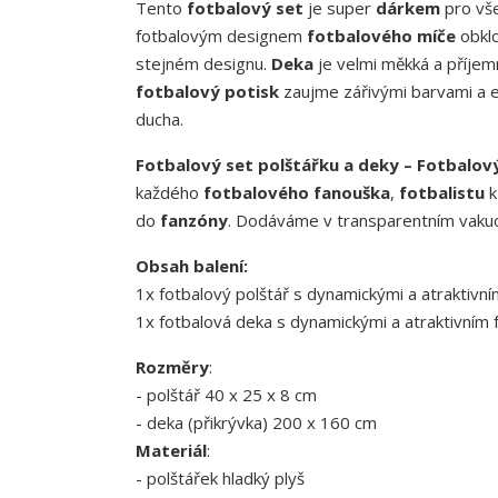
Tento
fotbalový set
je super
dárkem
pro vš
fotbalovým designem
fotbalového míče
obkl
stejném designu.
Deka
je velmi měkká a příjem
fotbalový potisk
zaujme zářivými barvami a 
ducha.
Fotbalový set polštářku a deky – Fotbalový
každého
fotbalového fanouška
,
fotbalistu
k
do
fanzóny
. Dodáváme v transparentním vaku
Obsah balení:
1x fotbalový polštář s dynamickými a atraktiv
1x fotbalová deka s dynamickými a atraktivním
Rozměry
:
- polštář 40 x 25 x 8 cm
- deka (přikrývka) 200 x 160 cm
Materiál
:
- polštářek hladký plyš