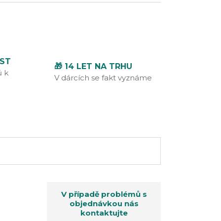
ÍST
🎁 14 LET NA TRHU
ů k
V dárcích se fakt vyznáme
V případě problémů s
objednávkou nás
kontaktujte