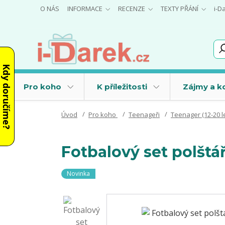
O NÁS
INFORMACE
RECENZE
TEXTY PŘÁNÍ
i-D
Kdy doručíme?
Pro koho
K příležitosti
Zájmy a k
Úvod
Pro koho
Teenageři
Teenager (12-20 le
Fotbalový set polštá
Novinka