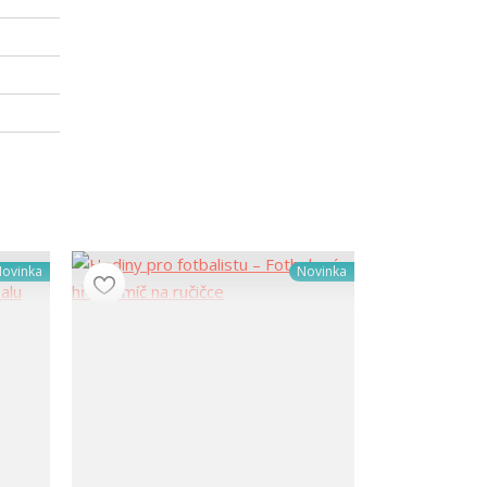
ovinka
Novinka