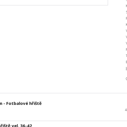
 - Fotbalové hřiště
4
iště vel. 36-42