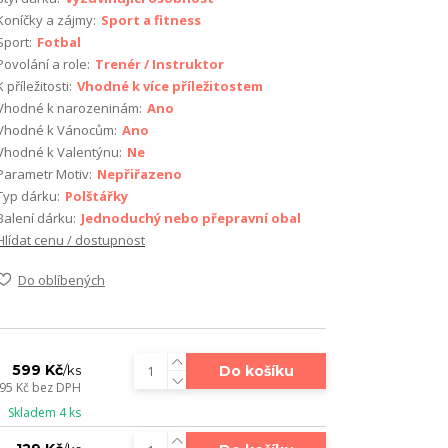
Koníčky a zájmy:
Sport a fitness
Sport:
Fotbal
Povolání a role:
Trenér / Instruktor
K příležitosti:
Vhodné k více příležitostem
Vhodné k narozeninám:
Ano
Vhodné k Vánocům:
Ano
Vhodné k Valentýnu:
Ne
Parametr Motiv:
Nepřiřazeno
Typ dárku:
Polštářky
Balení dárku:
Jednoduchý nebo přepravní obal
Hlídat cenu / dostupnost
Do oblíbených
599 Kč
Do košíku
/
ks
95 Kč
bez DPH
Skladem 4 ks