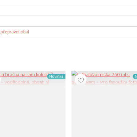
přepravní obal
Novinka
N