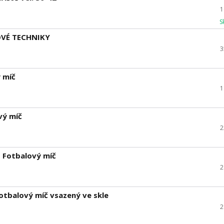
1
S
LOVÉ TECHNIKY
3
ý míč
1
vý míč
2
- Fotbalový míč
2
Fotbalový míč vsazený ve skle
2