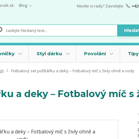
arcek.sk
Blog
Nevíte si rady? Zavolejte.
+42
Hleda
oníčky
Styl dárku
Povolání
Tipy
t)
Fotbalový set polštářku a deky – Fotbalový míč s živly ohně a vody
řku a deky – Fotbalový míč s 