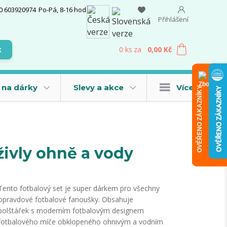
0 603920974
Po-Pá, 8-16 hod.
Přihlášení
0
ks
za
0,00 Kč
t
 na dárky
Slevy a akce
Více
OVĚŘENO ZÁKAZNÍKY
živly ohně a vody
Tento fotbalový set je super dárkem pro všechny
opravdové fotbalové fanoušky. Obsahuje
polštářek s moderním fotbalovým designem
fotbalového míče obklopeného ohnivým a vodním