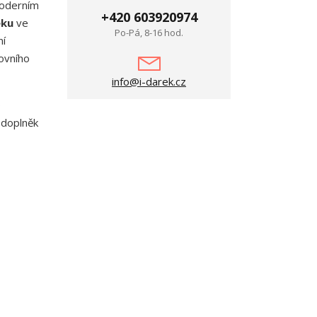
oderním
+420 603920974
eku
ve
Po-Pá, 8-16 hod.
ní
ovního
info@i-darek.cz
o
 doplněk