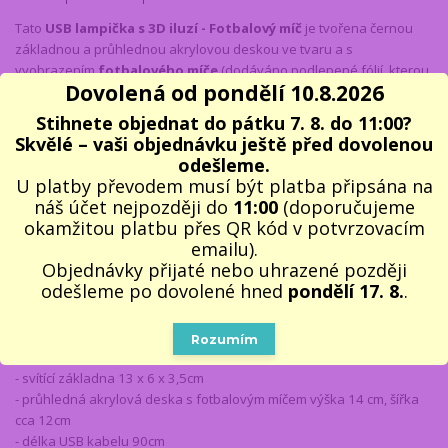
Tato
USB lampička s 3D iluzí - Fotbalový míč
je tvořena černou
základnou a průhlednou akrylovou deskou ve tvaru a s
vyobrazením
fotbalového míče
(dodáváno podlepené fólií, kterou
Dovolená od pondělí 10.8.2026
je nutné sundat). Tato deska je ze spodní hrany podsvícena ze
základny, do které je zastrčena. Na základně je tlačítko, které při
Stihnete objednat do pátku 7. 8. do 11:00?
delším držení lampičku zhasne a rozsvítí a kratším stiskem se
Skvělé – vaši objednávku ještě před dovolenou
přepíná 7 barev a 1 režim prolínání barev. Po rozsvícení se obrysy
odešleme.
fotbalového míče
na stojaté průhledné desce nasvítí a tvoří
U platby převodem musí být platba připsána na
krásnou 3D iluzi
vznášejícího se
fotbalového míče
.
Lampička
je
náš účet nejpozději do
11:00
(doporučujeme
napájena USB kabelem (POZOR, součástí balení není síťový USB
okamžitou platbu přes QR kód v potvrzovacím
adaptér).
Lampičku s 3D iluzí -
Fotbalový míč
doporučujeme jako
emailu).
dekorativní dárek k narozeninám, k svátku nebo k Vánocům pro
Objednávky přijaté nebo uhrazené později
všechny děti, kluky i holky, které milují fotbal a vše, co s tímto
odešleme po dovolené hned
pondělí 17. 8.
.
sportem souvisí.
Velikost:
Rozumím
- lampička výška cca 15,5cm
- svítící základna 13 x 6 x 3,5cm
- průhledná akrylová deska s fotbalovým míčem výška 14 cm, šířka
cca 12cm
- délka USB kabelu 90cm