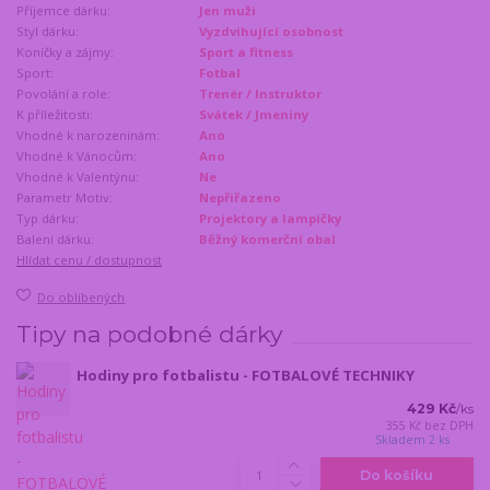
Příjemce dárku:
Jen muži
Styl dárku:
Vyzdvihující osobnost
Koníčky a zájmy:
Sport a fitness
Sport:
Fotbal
Povolání a role:
Trenér / Instruktor
K příležitosti:
Svátek / Jmeniny
Vhodné k narozeninám:
Ano
Vhodné k Vánocům:
Ano
Vhodné k Valentýnu:
Ne
Parametr Motiv:
Nepřiřazeno
Typ dárku:
Projektory a lampičky
Balení dárku:
Běžný komerční obal
Hlídat cenu / dostupnost
Do oblíbených
Tipy na podobné dárky
Hodiny pro fotbalistu - FOTBALOVÉ TECHNIKY
429 Kč
/
ks
355 Kč
bez DPH
Skladem 2 ks
Do košíku