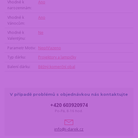
Vhodné k
Ano
narozeninám
Vhodné k
Ano
Vánocům
Vhodné k
Ne
Valentýnu
Parametr Motiv
Nepřiřazeno
Typ dárku
Projektory a lampičky
Balení dárku
Běžný komerční obal
V případě problémů s objednávkou nás kontaktujte
+420 603920974
Po-Pá, 8-16 hod.
info@i-darek.cz