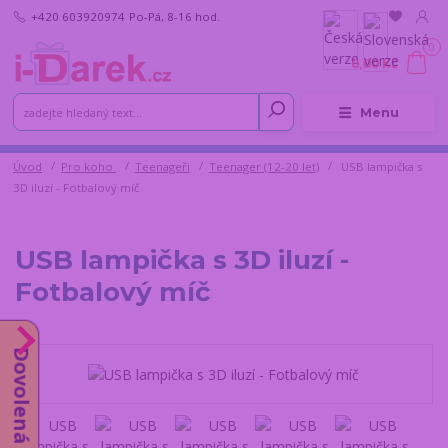
+420 603920974
Po-Pá, 8-16 hod.
0
0,00 Kč
Menu
Úvod
Pro koho
Teenageři
Teenager (12-20 let)
USB lampička s
3D iluzí - Fotbalový míč
USB lampička s 3D iluzí -
Fotbalový míč
Dovolená od 10.8.