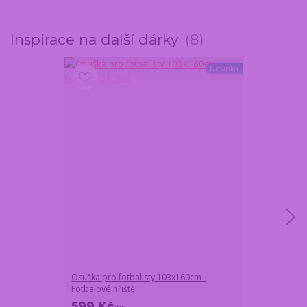
Inspirace na další dárky
8
Novinka
Osuška pro fotbalisty 103x160cm -
Originální dár
Fotbalové hřiště
hrnek, podtáce
599 Kč
479 Kč