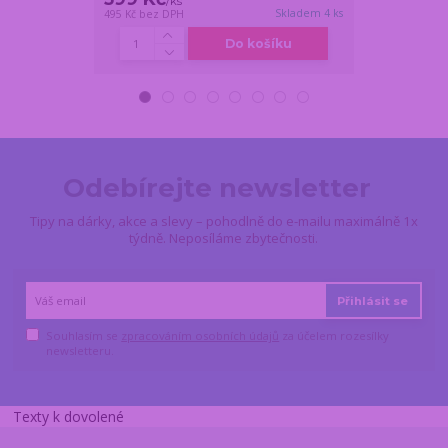
/
ks
/
ks
Skladem 4 ks
495 Kč
bez DPH
396 Kč
bez DPH
Do košíku
Odebírejte newsletter
Tipy na dárky, akce a slevy – pohodlně do e-mailu maximálně 1x
týdně. Neposíláme zbytečnosti.
Přihlásit se
Souhlasím se
zpracováním osobních údajů
za účelem rozesílky
newsletteru.
Texty k dovolené