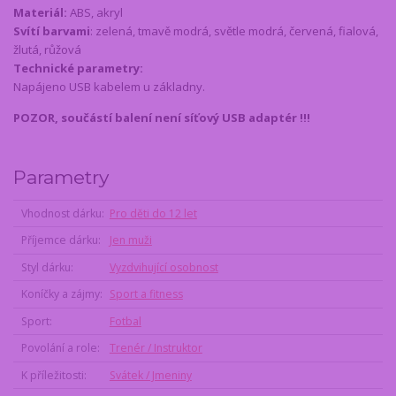
Materiál:
ABS, akryl
Svítí barvami
: zelená, tmavě modrá, světle modrá, červená, fialová,
žlutá, růžová
Technické parametry:
Napájeno USB kabelem u základny.
POZOR, součástí balení není síťový USB adaptér !!!
Parametry
Vhodnost dárku
Pro děti do 12 let
Příjemce dárku
Jen muži
Styl dárku
Vyzdvihující osobnost
Koníčky a zájmy
Sport a fitness
Sport
Fotbal
Povolání a role
Trenér / Instruktor
K příležitosti
Svátek / Jmeniny