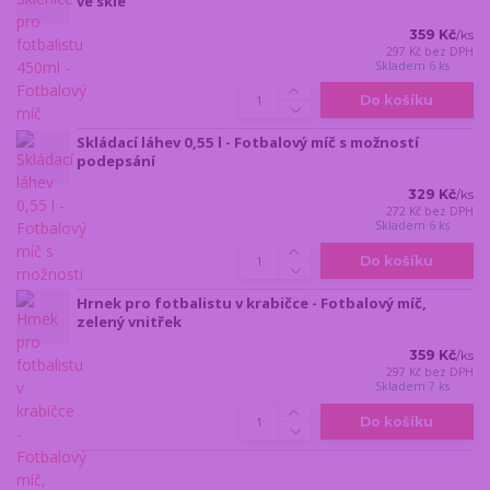
ve skle
359 Kč
/
ks
297 Kč
bez DPH
Skladem 6 ks
Do košíku
Skládací láhev 0,55 l - Fotbalový míč s možností
podepsání
329 Kč
/
ks
272 Kč
bez DPH
Skladem 6 ks
Do košíku
Hrnek pro fotbalistu v krabičce - Fotbalový míč,
zelený vnitřek
359 Kč
/
ks
297 Kč
bez DPH
Skladem 7 ks
Do košíku