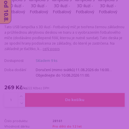
Tato USB lampička s 3D iluzí - Fotbalový míč je tvořena černou základnou
a průhlednou akrylovou deskou ve tvaru a s vyobrazením fotbalového
míče (dodáváno podlepené fólií, kterou je nutné sundat). Tato deska je
ze spodní hrany podsvícena ze základny, do které je zastrčena. Na
základně je tlačítko, k...
celý popis
Dostupnost
Skladem 9 ks
Doba dodání
Doručení (mimo svátků) 11.08.2026 do 16:00. .
Objednejte do 10.08.2026 11:00.
269 Kč
/
ks
222 Kč
bez DPH
Do košíku
Číslo produktu:
28161
Vhodnost dárku:
Pro děti do 12 let