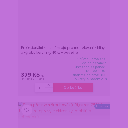
Profesionální sada nástrojů pro modelování z hlíny
a výrobu keramiky 40 ks v pouzdře
Z důvodu dovolené,
vše objednané a
uhrazené do pondělí
17.8. do 11:00,
379 Kč
dodáme nejdříve 18.8.
/
ks
v úterý. Skladem 2 ks
313 Kč
bez DPH
Do košíku
Novinka