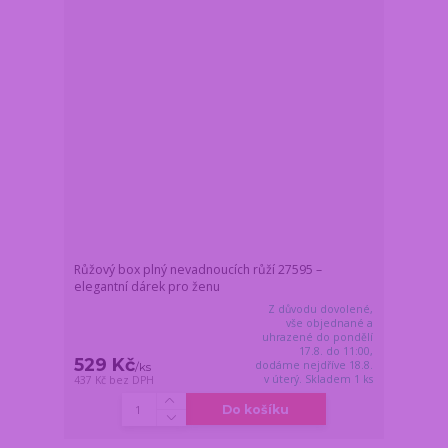
Růžový box plný nevadnoucích růží 27595 –
elegantní dárek pro ženu
Z důvodu dovolené,
vše objednané a
uhrazené do pondělí
17.8. do 11:00,
529 Kč
dodáme nejdříve 18.8.
/
ks
v úterý. Skladem 1 ks
437 Kč
bez DPH
Do košíku