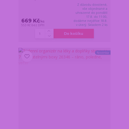
Z důvodu dovolené,
vše objednané a
uhrazené do pondělí
17.8. do 11:00,
669 Kč
dodáme nejdříve 18.8.
/
ks
v úterý. Skladem 2 ks
553 Kč
bez DPH
Do košíku
Novinka