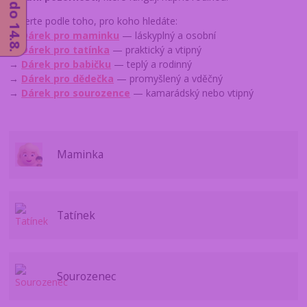
Vyberte podle toho, pro koho hledáte:
→
Dárek pro maminku
— láskyplný a osobní
→
Dárek pro tatínka
— praktický a vtipný
→
Dárek pro babičku
— teplý a rodinný
→
Dárek pro dědečka
— promyšlený a vděčný
→
Dárek pro sourozence
— kamarádský nebo vtipný
Maminka
Tatínek
Sourozenec