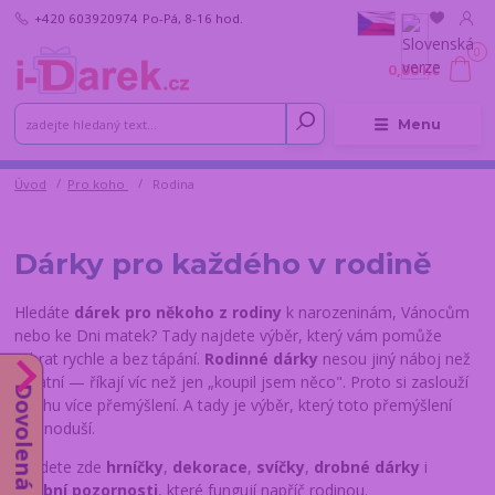
+420 603920974
Po-Pá, 8-16 hod.
0
0,00 Kč
Menu
Úvod
Pro koho
Rodina
Dárky pro každého v rodině
Hledáte
dárek pro někoho z rodiny
k narozeninám, Vánocům
nebo ke Dni matek? Tady najdete výběr, který vám pomůže
vybrat rychle a bez tápání.
Rodinné dárky
nesou jiný náboj než
ostatní — říkají víc než jen „koupil jsem něco". Proto si zaslouží
Dovolená do 14.8.
trochu více přemýšlení. A tady je výběr, který toto přemýšlení
zjednoduší.
Najdete zde
hrníčky
,
dekorace
,
svíčky
,
drobné dárky
i
osobní pozornosti
, které fungují napříč rodinou.