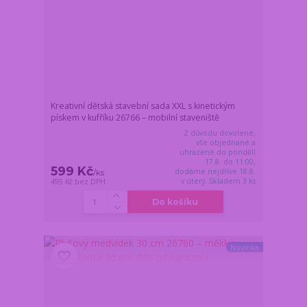
Kreativní dětská stavební sada XXL s kinetickým
pískem v kufříku 26766 – mobilní staveniště
Z důvodu dovolené,
vše objednané a
uhrazené do pondělí
17.8. do 11:00,
599 Kč
dodáme nejdříve 18.8.
/
ks
v úterý. Skladem 3 ks
495 Kč
bez DPH
Do košíku
Novinka