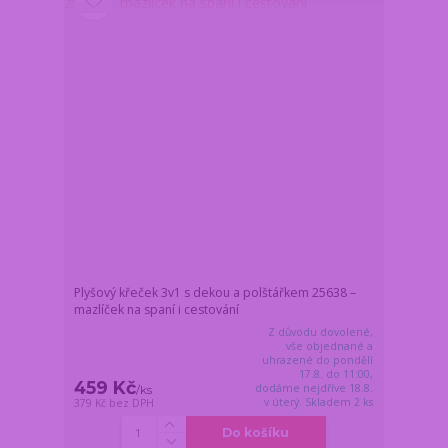
Plyšový křeček 3v1 s dekou a polštářkem 25638 –
mazlíček na spaní i cestování
Z důvodu dovolené,
vše objednané a
uhrazené do pondělí
17.8. do 11:00,
459 Kč
dodáme nejdříve 18.8.
/
ks
v úterý. Skladem 2 ks
379 Kč
bez DPH
Do košíku