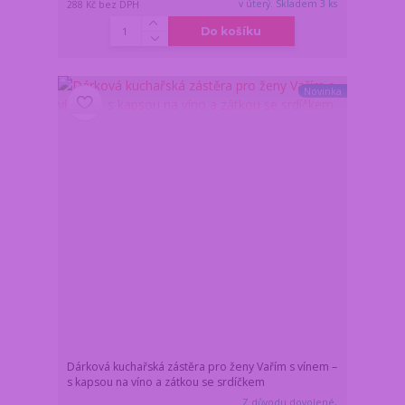
v úterý. Skladem 3 ks
288 Kč
bez DPH
Do košíku
Novinka
Dárková kuchařská zástěra pro ženy Vařím s vínem –
s kapsou na víno a zátkou se srdíčkem
Z důvodu dovolené,