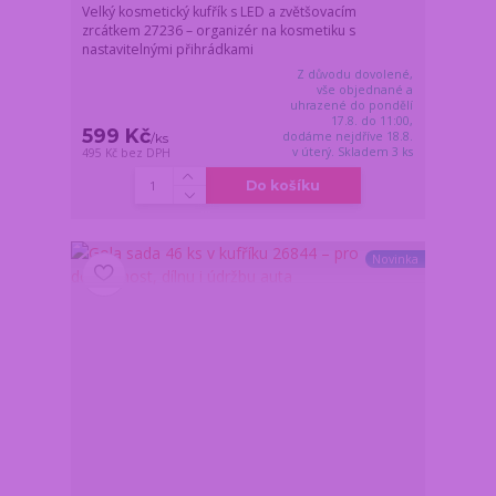
Velký kosmetický kufřík s LED a zvětšovacím
zrcátkem 27236 – organizér na kosmetiku s
nastavitelnými přihrádkami
Z důvodu dovolené,
vše objednané a
uhrazené do pondělí
17.8. do 11:00,
599 Kč
dodáme nejdříve 18.8.
/
ks
v úterý. Skladem 3 ks
495 Kč
bez DPH
Do košíku
Novinka