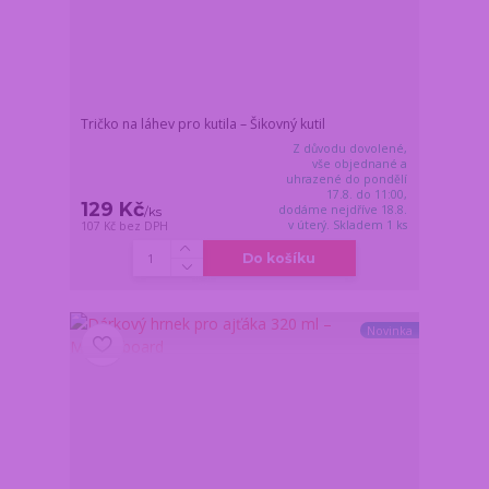
Tričko na láhev pro kutila – Šikovný kutil
Z důvodu dovolené,
vše objednané a
uhrazené do pondělí
17.8. do 11:00,
129 Kč
dodáme nejdříve 18.8.
/
ks
v úterý. Skladem 1 ks
107 Kč
bez DPH
Do košíku
Novinka