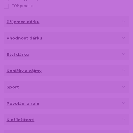
TOP produkt
Příjemce dárku
Vhodnost dárku
Styl dárku
Koníčky a zájmy
Sport
Povolání a role
K příležitosti