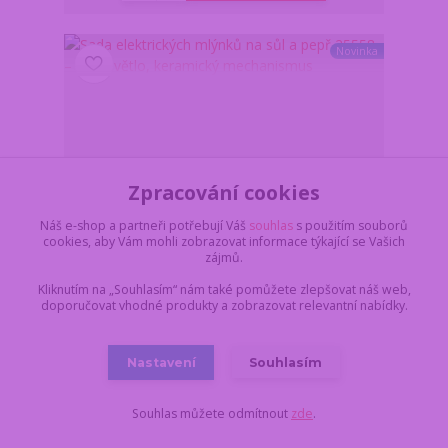
Novinka
Zpracování cookies
Náš e-shop a partneři potřebují Váš
souhlas
s použitím souborů
cookies, aby Vám mohli zobrazovat informace týkající se Vašich
zájmů.
Kliknutím na „Souhlasím“ nám také pomůžete zlepšovat náš web,
doporučovat vhodné produkty a zobrazovat relevantní nabídky.
Sada elektrických mlýnků na sůl a pepř 25558 – LED
Nastavení
Souhlasím
světlo, keramický mechanismus
Z důvodu dovolené,
vše objednané a
Souhlas můžete odmítnout
zde
.
uhrazené do pondělí
17.8. do 11:00,