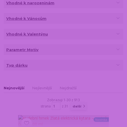
Vhodné k narozeninám
Vhodné k Vánocům
Vhodné k Valentýnu
Parametr Motiv
Typ dárku
Nejnovější
Nejlevnější
Nejdražší
Zobrazuji 1-30 z 913
strana
z 31
další
Novinka