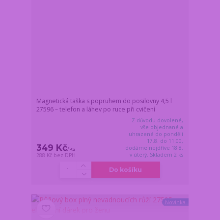
Magnetická taška s popruhem do posilovny 4,5 l
27596 – telefon a láhev po ruce při cvičení
Z důvodu dovolené,
vše objednané a
uhrazené do pondělí
17.8. do 11:00,
349 Kč
dodáme nejdříve 18.8.
/
ks
v úterý. Skladem 2 ks
288 Kč
bez DPH
Do košíku
Novinka