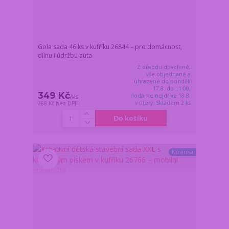
Gola sada 46 ks v kufříku 26844 – pro domácnost,
dílnu i údržbu auta
Z důvodu dovolené,
vše objednané a
uhrazené do pondělí
17.8. do 11:00,
349 Kč
dodáme nejdříve 18.8.
/
ks
v úterý. Skladem 2 ks
288 Kč
bez DPH
Do košíku
Novinka