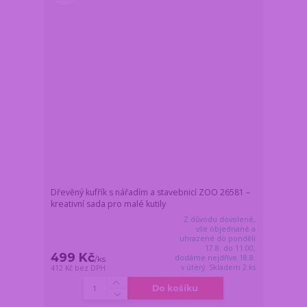
Dřevěný kufřík s nářadím a stavebnicí ZOO 26581 –
kreativní sada pro malé kutily
Z důvodu dovolené,
vše objednané a
uhrazené do pondělí
17.8. do 11:00,
499 Kč
dodáme nejdříve 18.8.
/
ks
v úterý. Skladem 2 ks
412 Kč
bez DPH
Do košíku