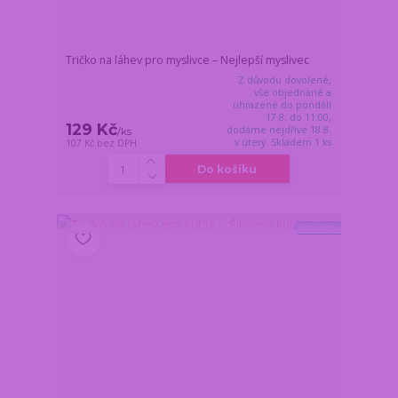
Tričko na láhev pro myslivce – Nejlepší myslivec
Z důvodu dovolené,
vše objednané a
uhrazené do pondělí
17.8. do 11:00,
129 Kč
dodáme nejdříve 18.8.
/
ks
v úterý. Skladem 1 ks
107 Kč
bez DPH
Do košíku
Novinka