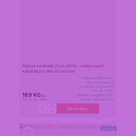
Plyšový medvídek 30 cm 26760 – měkký mazlící
kamarád pro děti od narození
Z důvodu dovolené,
vše objednané a
uhrazené do pondělí
17.8. do 11:00,
169 Kč
dodáme nejdříve 18.8.
/
ks
v úterý. Skladem 3 ks
140 Kč
bez DPH
Do košíku
Novinka