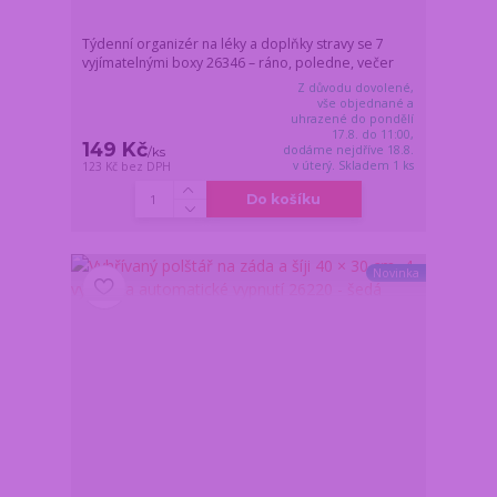
Týdenní organizér na léky a doplňky stravy se 7
vyjímatelnými boxy 26346 – ráno, poledne, večer
Z důvodu dovolené,
vše objednané a
uhrazené do pondělí
17.8. do 11:00,
149 Kč
dodáme nejdříve 18.8.
/
ks
v úterý. Skladem 1 ks
123 Kč
bez DPH
Do košíku
Novinka