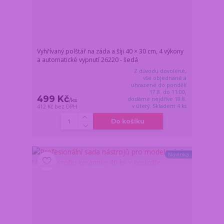
Vyhřívaný polštář na záda a šíji 40 × 30 cm, 4 výkony
a automatické vypnutí 26220 - šedá
Z důvodu dovolené,
vše objednané a
uhrazené do pondělí
17.8. do 11:00,
499 Kč
dodáme nejdříve 18.8.
/
ks
v úterý. Skladem 4 ks
412 Kč
bez DPH
Do košíku
Novinka