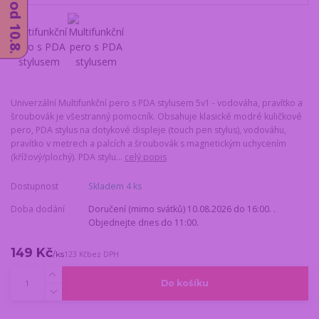
Univerzální Multifunkční pero s PDA stylusem 5v1 - vodováha, pravítko a
šroubovák je všestranný pomocník. Obsahuje klasické modré kuličkové
pero, PDA stylus na dotykové displeje (touch pen stylus), vodováhu,
pravítko v metrech a palcích a šroubovák s magnetickým uchycením
(křížový/plochý). PDA stylu...
celý popis
Dostupnost
Skladem 4 ks
Doba dodání
Doručení (mimo svátků) 10.08.2026 do 16:00. .
Objednejte dnes do 11:00.
149 Kč
/
ks
123 Kč
bez DPH
Do košíku