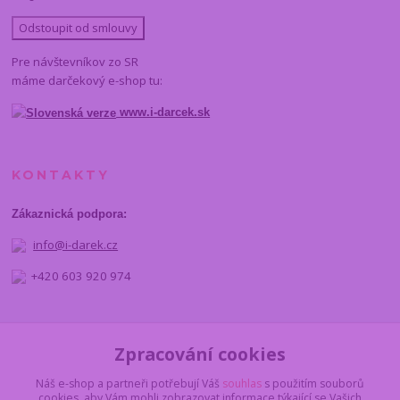
Odstoupit od smlouvy
Pre návštevníkov zo SR
máme darčekový e-shop tu:
www.i-darcek.sk
KONTAKTY
Zákaznická podpora:
info@i-darek.cz
+420 603 920 974
NAJDETE NÁS
Zpracování cookies
Náš e-shop a partneři potřebují Váš
souhlas
s použitím souborů
cookies, aby Vám mohli zobrazovat informace týkající se Vašich