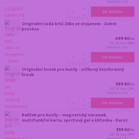
Skladem 3 ks
Do košíku
Originální sada bitů 28ks se stojanem - Zubní
protéza
499 Kč
/
ks
412 Kč
bez DPH
Skladem 4 ks
Do košíku
Originální hrnek pro kutily - stříbrný šestihranný
šroub
369 Kč
/
ks
305 Kč
bez DPH
Skladem 2 ks
Do košíku
Balíček pro kutily – magnetický náramek,
multifunkční karta, sprchový gel a klíčenka - Darot
359 Kč
/
ks
297 Kč
bez DPH
Skladem 2 ks