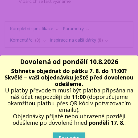
V dárcích se fakt vyznáme
Kompletní specifikace
Parametry
Komentáře
0
Inspirace na další dárky
8
Dovolená od pondělí 10.8.2026
Kompletní specifikace
Stihnete objednat do pátku 7. 8. do 11:00?
Skvělé – vaši objednávku ještě před dovolenou
Univerzální Multifunkční pero s PDA stylusem 5v1 - vodováha,
odešleme.
pravítko a šroubovák je všestranný pomocník. Obsahuje klasické
U platby převodem musí být platba připsána na
modré kuličkové pero, PDA stylus na dotykové displeje (touch pen
náš účet nejpozději do
11:00
(doporučujeme
stylus), vodováhu, pravítko v metrech a palcích a šroubovák s
okamžitou platbu přes QR kód v potvrzovacím
magnetickým uchycením (křížový/plochý). PDA stylus je možné
emailu).
přešroubovat na oba konce pera. Toto multifunkční praktické pero s
Objednávky přijaté nebo uhrazené později
PDA, vodováhou, pravítkem a šroubovákem dodáváme v pěkné
odešleme po dovolené hned
pondělí 17. 8.
.
dárkové černé krabičce. Jedná se o vhodný dárek pro každého
muže, kluka, ale i pro malé školáky kutily k narozeninám, k svátku,
Rozumím