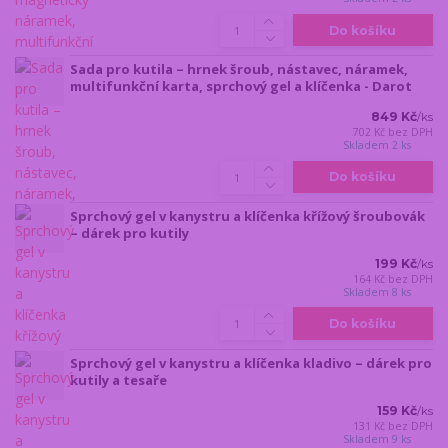
Do košíku
Sada pro kutila – hrnek šroub, nástavec, náramek,
multifunkční karta, sprchový gel a klíčenka - Darot
849 Kč
/
ks
702 Kč
bez DPH
Skladem 2 ks
Do košíku
Sprchový gel v kanystru a klíčenka křížový šroubovák
– dárek pro kutily
199 Kč
/
ks
164 Kč
bez DPH
Skladem 8 ks
Do košíku
Sprchový gel v kanystru a klíčenka kladivo – dárek pro
kutily a tesaře
159 Kč
/
ks
131 Kč
bez DPH
Skladem 9 ks