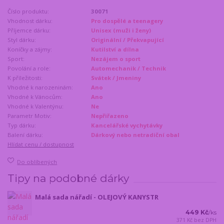
Číslo produktu:
30071
Vhodnost dárku:
Pro dospělé a teenagery
Příjemce dárku:
Unisex (muži i ženy)
Styl dárku:
Originální / Překvapující
Koníčky a zájmy:
Kutilství a dílna
Sport:
Nezájem o sport
Povolání a role:
Automechanik / Technik
K příležitosti:
Svátek / Jmeniny
Vhodné k narozeninám:
Ano
Vhodné k Vánocům:
Ano
Vhodné k Valentýnu:
Ne
Parametr Motiv:
Nepřiřazeno
Typ dárku:
Kancelářské vychytávky
Balení dárku:
Dárkový nebo netradiční obal
Hlídat cenu / dostupnost
Do oblíbených
Tipy na podobné dárky
Malá sada nářadí - OLEJOVÝ KANYSTR
449 Kč
/
ks
371 Kč
bez DPH