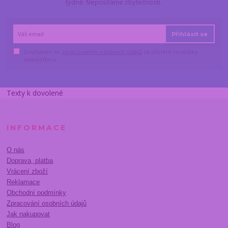
týdně. Neposíláme zbytečnosti.
Přihlásit se
Souhlasím se
zpracováním osobních údajů
za účelem rozesílky
newsletteru.
Texty k dovolené
INFORMACE
O nás
Doprava, platba
Vrácení zboží
Reklamace
Obchodní podmínky
Zpracování osobních údajů
Jak nakupovat
Blog