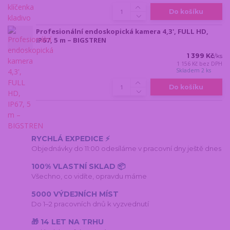
Do košíku
Profesionální endoskopická kamera 4,3', FULL HD,
IP67, 5 m – BIGSTREN
1 399 Kč
/
ks
1 156 Kč
bez DPH
Skladem 2 ks
Do košíku
RYCHLÁ EXPEDICE ⚡
Objednávky do 11:00 odesíláme v pracovní dny ještě dnes
100% VLASTNÍ SKLAD 📦
Všechno, co vidíte, opravdu máme
5000 VÝDEJNÍCH MÍST
Do 1–2 pracovních dnů k vyzvednutí
🎁 14 LET NA TRHU