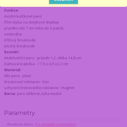
nebo jen tak pro radost.
Funkce
:
modré kuličkové pero
PDA stylus na dotykové displeje
pravítko (do 7 cm nebo do 3 palců)
vodováha
křížový šroubovák
plochý šroubovák
Rozměr
:
Multifunkční pero - průměr 1,2, délka 14,8 cm
Dárková krabička - 17,5 x 4,5 x2,2 cm
Materiál
:
tělo pera - plast
šroubovací nástavec - kov
uchycení šrobovacího nástavce - magnet
Barva:
pero stříbrné, tuha modrá
Parametry
Vhodnost dárku
Pro dospělé a teenagery