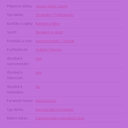
Příjemce dárku
Unisex (muži i ženy)
Styl dárku
Originální / Překvapující
Koníčky a zájmy
Kutilství a dílna
Sport
Nezájem o sport
Povolání a role
Automechanik / Technik
K příležitosti
Svátek / Jmeniny
Vhodné k
Ano
narozeninám
Vhodné k
Ano
Vánocům
Vhodné k
Ne
Valentýnu
Parametr Motiv
Nepřiřazeno
Typ dárku
Kancelářské vychytávky
Balení dárku
Dárkový nebo netradiční obal