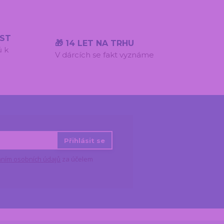
ÍST
🎁 14 LET NA TRHU
ů k
V dárcích se fakt vyznáme
Přihlásit se
ním osobních údajů
za účelem