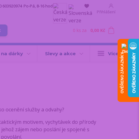
0 603920974
Po-Pá, 8-16 hod.
Přihlášení
0
ks
za
0,00 Kč
t
 na dárky
Slevy a akce
Více
OVĚŘENO ZÁKAZNÍKY
o ocenění služby a odvahy?
 taktickým motivem, vychytávek do přírody
 jehož zájem nebo poslání je spojené s
 povolání.