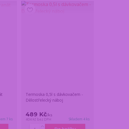
át
Termoska 0,5l s dávkovačem -
Dělostřelecký náboj
489 Kč
/
ks
dem 7 ks
Skladem 4 ks
404 Kč
bez DPH