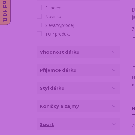
Skladem
D
Novinka
j
Sleva/Výprodej
Z
TOP produkt
Vhodnost dárku
Příjemce dárku
H
i
Styl dárku
Koníčky a zájmy
N
Sport
Z