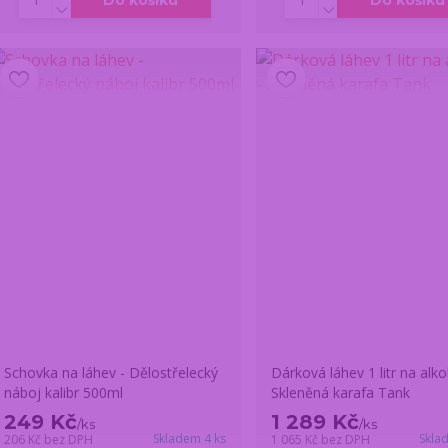
Do košíku
Do košíku
Schovka na láhev - Dělostřelecký
Dárková láhev 1 litr na alko
náboj kalibr 500ml
Skleněná karafa Tank
249 Kč
1 289 Kč
/
ks
/
ks
Skladem 4 ks
Skla
206 Kč
bez DPH
1 065 Kč
bez DPH