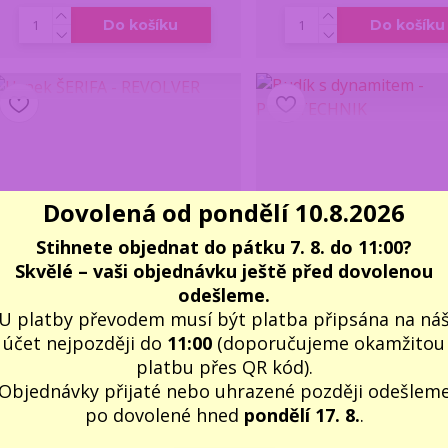
Do košíku
Do košíku
Dovolená od pondělí 10.8.2026
Stihnete objednat do pátku 7. 8. do 11:00?
Skvělé – vaši objednávku ještě před dovolenou
odešleme.
U platby převodem musí být platba připsána na ná
účet nejpozději do
11:00
(doporučujeme okamžitou
platbu přes QR kód).
Objednávky přijaté nebo uhrazené později odešlem
Hrnek ŠERIFA - REVOLVER
Budík s dynamitem -
po dovolené hned
pondělí 17. 8.
.
PYROTECHNIK
339 Kč
499 Kč