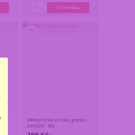
Do košíku
š
e
Military hrnek ve tvaru granátu
DANGER - bílý
299 Kč