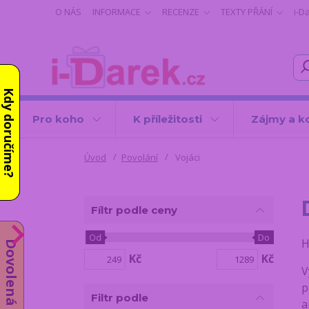
O NÁS
INFORMACE
RECENZE
TEXTY PŘÁNÍ
i-D
Kdy doručíme?
Pro koho
K příležitosti
Zájmy a k
Úvod
Povolání
Vojáci
Fíltr podle ceny
Od
Do
H
Dovolená od 10.8.
Kč
Kč
V
p
Filtr podle
a