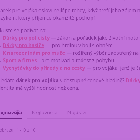
árek pro vojáka osloví nejlépe tehdy, když trefí jeho zájem 
azykem, který příjemce okamžitě pochopí.
kuste se podívat na:
→
Dárky pro policisty
— zákon a pořádek jako životní moto
→
Dárky pro hasiče
— pro hrdinu v boji s ohněm
→
K narozeninám pro muže
— rošířený výběr zaostřený na 
→
Sport a fitnes
- pro motivaci a radost z pohybu
→
Vychytávky do přírody a na cesty
— pro vojáka, jenž je 
ledáte
dárek pro vojáka
v dostupné cenové hladině?
Dárky
dentita má vyšší hodnost než cena.
ejnovější
Nejlevnější
Nejdražší
obrazuji 1-10 z 10