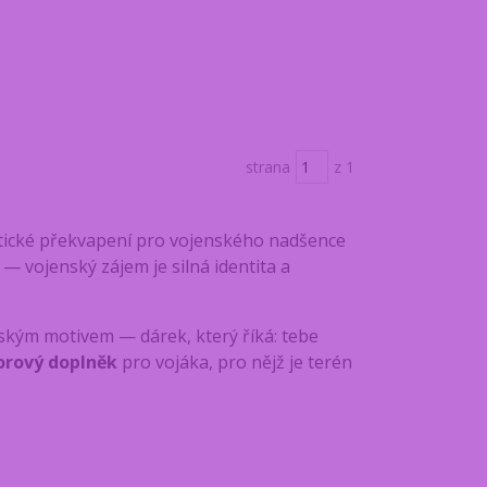
strana
z 1
ické překvapení pro vojenského nadšence
— vojenský zájem je silná identita a
ským motivem — dárek, který říká: tebe
orový doplněk
pro vojáka, pro nějž je terén