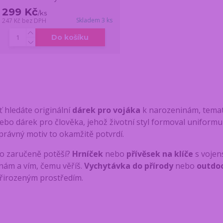
299 Kč
/
ks
Skladem 3 ks
247 Kč
bez DPH
Do košíku
ť hledáte originální
dárek pro vojáka
k narozeninám, temat
ebo dárek pro člověka, jehož životní styl formoval uniformu 
právný motiv to okamžitě potvrdí.
o zaručeně potěší?
Hrníček
nebo
přívěsek na klíče
s vojen
nám a vím, čemu věříš.
Vychytávka do přírody
nebo
outdo
řirozeným prostředím.