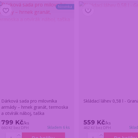
Novinka
Dárková sada pro milovníka
Skládací láhev 0,58 l - Gran
armády – hrnek granát, termoska
a otvírák náboj, taška
799 Kč
559 Kč
/
ks
/
ks
Skladem 6 ks
Skla
660 Kč
bez DPH
462 Kč
bez DPH