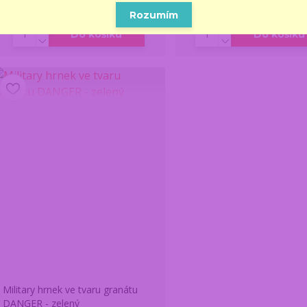
/
ks
/
ks
Skladem 2 ks
Skla
280 Kč
bez DPH
412 Kč
bez DPH
Rozumím
Do košíku
Do košíku
Military hrnek ve tvaru granátu
DANGER - zelený