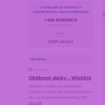
V případě problémů s
objednávkou nás kontaktujte
+420 603920974
Po-Pá, 8-16 hod.
info@i-darek.cz
Novinky
28.11.2025
Oblíbené dárky - Wishlist
Ukládejte si dárky do Oblíbených
(Wishlist) a žádný tip už nezapomenete.
Více se dozívíte na našem Blogu ZDE
číst celé