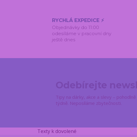
RYCHLÁ EXPEDICE ⚡
Objednávky do 11:00
odesíláme v pracovní dny
ještě dnes
Odebírejte newsl
Tipy na dárky, akce a slevy – pohodln
týdně. Neposíláme zbytečnosti.
Texty k dovolené