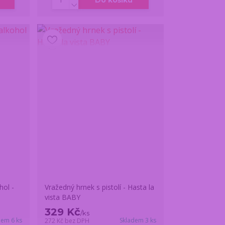
Do košíku
hol -
Vražedný hrnek s pistolí - Hasta la
vista BABY
329 Kč
/
ks
dem 6 ks
Skladem 3 ks
272 Kč
bez DPH