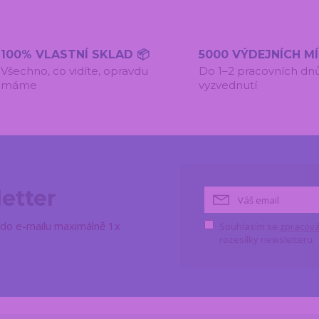
100% VLASTNÍ SKLAD 📦
5000 VÝDEJNÍCH M
Všechno, co vidíte, opravdu
Do 1–2 pracovních dn
máme
vyzvednutí
etter
ě do e-mailu maximálně 1x
Souhlasím se
zpracová
rozesílky newsletteru.