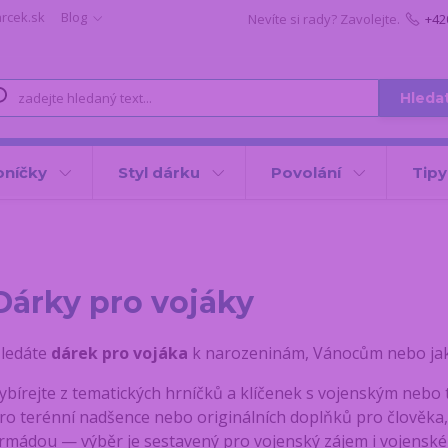
arcek.sk
Blog
Nevíte si rady? Zavolejte.
+42
Hleda
oníčky
Styl dárku
Povolání
Tipy
Dárky pro vojáky
ledáte
dárek pro vojáka
k narozeninám, Vánocům nebo jak
ybírejte z tematických hrníčků a klíčenek s vojenským nebo
ro terénní nadšence nebo originálních doplňků pro člověka,
rmádou — výběr je sestavený pro vojenský zájem i vojenské