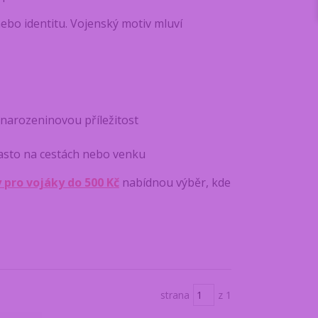
nebo identitu. Vojenský motiv mluví
narozeninovou příležitost
často na cestách nebo venku
 pro vojáky do 500 Kč
nabídnou výběr, kde
strana
z 1