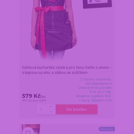
Dárková kuchařská zástěra pro ženy Vařím s vínem –
s kapsou na víno a zátkou se srdíčkem
Z důvodu dovolené,
vše objednané a
uhrazené do pondělí
17.8. do 11:00,
579 Kč
dodáme nejdříve 18.8.
/
ks
v úterý. Skladem 3 ks
479 Kč
bez DPH
Do košíku
Novinka