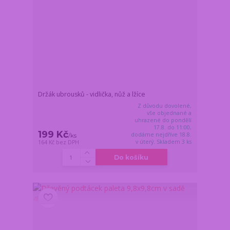
Držák ubrousků - vidlička, nůž a lžíce
Z důvodu dovolené,
vše objednané a
uhrazené do pondělí
17.8. do 11:00,
199 Kč
dodáme nejdříve 18.8.
/
ks
v úterý. Skladem 3 ks
164 Kč
bez DPH
Do košíku