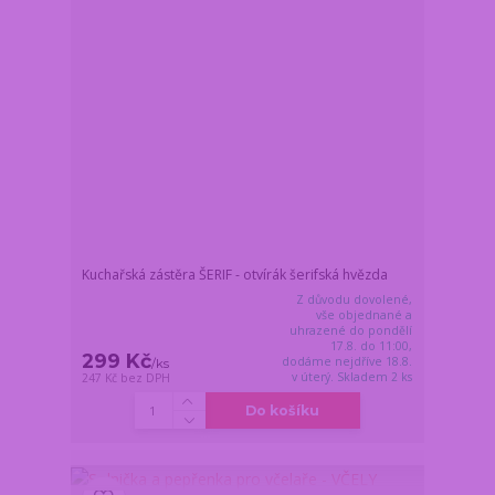
Kuchařská zástěra ŠERIF - otvírák šerifská hvězda
Z důvodu dovolené,
vše objednané a
uhrazené do pondělí
17.8. do 11:00,
299 Kč
dodáme nejdříve 18.8.
/
ks
v úterý. Skladem 2 ks
247 Kč
bez DPH
Do košíku