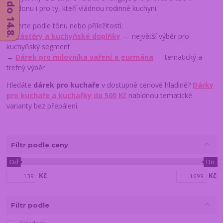
rondonu i pro ty, kteří vládnou rodinné kuchyni.
Vyberte podle tónu nebo příležitosti:
→
Zástěry a kuchyňské doplňky
— největší výběr pro
kuchyňský segment
→
Dárek pro milovníka vaření a gurmána
— tematický a
trefný výběr
Hledáte
dárek pro kuchaře
v dostupné cenové hladině?
Dárky
pro kuchaře a kuchařky do 500 Kč
nabídnou tematické
varianty bez přepálení.
Fíltr podle ceny
Od
Do
Kč
Kč
Filtr podle