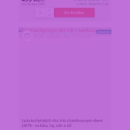
/
ks
v úterý. Skladem 2 ks
412 Kč
bez DPH
Do košíku
Novinka
Sada kuchyňských dóz 4 ks s bambusovým víkem
24578 – na kávu, čaj, cukr a sůl