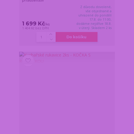
příslušenství
Z důvodu dovolené,
vše objednané a
uhrazené do pondělí
17.8. do 11:00,
1 699 Kč
dodáme nejdříve 18.8.
/
ks
v úterý. Skladem 2 ks
1 404 Kč
bez DPH
Do košíku