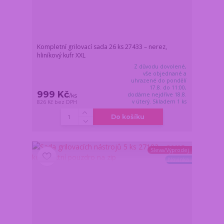
Kompletní grilovací sada 26 ks 27433 – nerez,
hliníkový kufr XXL
Z důvodu dovolené,
vše objednané a
uhrazené do pondělí
17.8. do 11:00,
999 Kč
dodáme nejdříve 18.8.
/
ks
v úterý. Skladem 1 ks
826 Kč
bez DPH
Do košíku
Sleva/Výprodej
Novinka