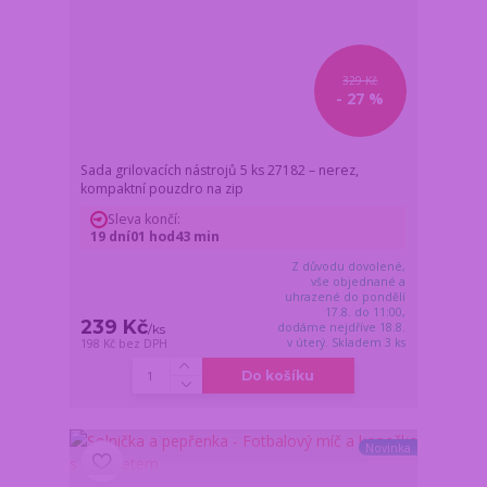
329 Kč
- 27 %
Sada grilovacích nástrojů 5 ks 27182 – nerez,
kompaktní pouzdro na zip
Sleva končí:
19
dní
01
hod
43
min
Z důvodu dovolené,
vše objednané a
uhrazené do pondělí
17.8. do 11:00,
239 Kč
dodáme nejdříve 18.8.
/
ks
v úterý. Skladem 3 ks
198 Kč
bez DPH
Do košíku
Novinka