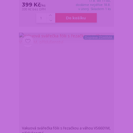
17.8. do 11:00,
399 Kč
dodáme nejdříve 18.8.
/
ks
v úterý. Skladem 1 ks
330 Kč
bez DPH
Do košíku
Doprava ZDARMA
Vakuová svářečka fólii s řezačkou a váhou VS6601M,