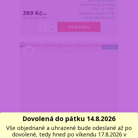
vše objednané a
uhrazené do pondělí
17.8. do 11:00,
389 Kč
dodáme nejdříve 18.8.
/
ks
v úterý. Skladem 4 ks
321 Kč
bez DPH
Do košíku
Novinka
Dovolená do pátku 14.8.2026
Vše objednané a uhrazené bude odeslané až po
dovolené, tedy hned po víkendu 17.8.2026 v