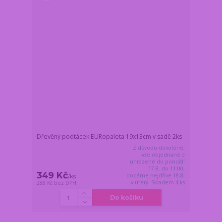
Dřevěný podtácek EURopaleta 19x13cm v sadě 2ks
Z důvodu dovolené,
vše objednané a
uhrazené do pondělí
17.8. do 11:00,
349 Kč
dodáme nejdříve 18.8.
/
ks
v úterý. Skladem 4 ks
288 Kč
bez DPH
Do košíku