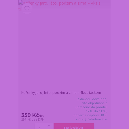
Kořenky jaro, léto, podzim a zima – 4ks s táckem
Z důvodu dovolené,
vše objednané a
uhrazené do pondělí
17.8. do 11:00,
359 Kč
dodáme nejdříve 18.8.
/
ks
v úterý. Skladem 2 ks
297 Kč
bez DPH
Do košíku