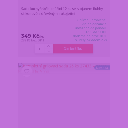
Sada kuchyňského náčiní 12 ks se stojanem Ruhhy -
silikonové s dřevěnými rukojeťmi
Z důvodu dovolené,
vše objednané a
uhrazené do pondělí
17.8. do 11:00,
349 Kč
dodáme nejdříve 18.8.
/
ks
v úterý. Skladem 2 ks
288 Kč
bez DPH
Do košíku
Novinka