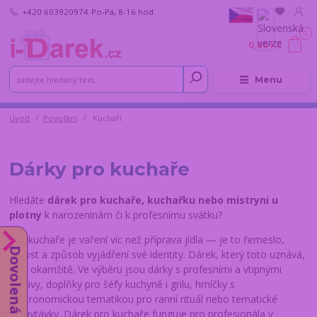
+420 603920974
Po-Pá, 8-16 hod.
0
0,00 Kč
Menu
Úvod
Povolání
Kuchaři
Dárky pro kuchaře
Hledáte
dárek pro kuchaře, kuchařku nebo mistryni u
plotny
k narozeninám či k profesnímu svátku?
Pro kuchaře je vaření víc než příprava jídla — je to řemeslo,
Dovolená do 14.8.
hrdost a způsob vyjádření své identity. Dárek, který toto uznává,
trefí okamžitě. Ve výběru jsou dárky s profesními a vtipnými
motivy, doplňky pro šéfy kuchyně i grilu, hrníčky s
gastronomickou tematikou pro ranní rituál nebo tematické
vychytávky. Dárek pro kuchaře funguje pro profesionála v