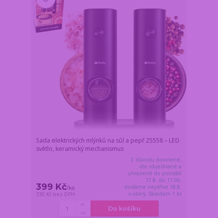
Sada elektrických mlýnků na sůl a pepř 25558 – LED
světlo, keramický mechanismus
Z důvodu dovolené,
vše objednané a
uhrazené do pondělí
17.8. do 11:00,
399 Kč
dodáme nejdříve 18.8.
/
ks
v úterý. Skladem 1 ks
330 Kč
bez DPH
Do košíku