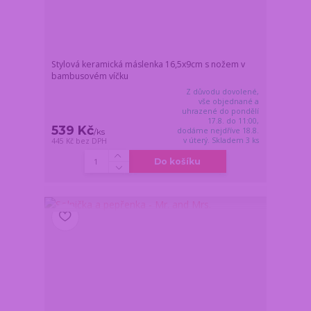
Stylová keramická máslenka 16,5x9cm s nožem v
bambusovém víčku
Z důvodu dovolené,
vše objednané a
uhrazené do pondělí
17.8. do 11:00,
539 Kč
dodáme nejdříve 18.8.
/
ks
v úterý. Skladem 3 ks
445 Kč
bez DPH
Do košíku