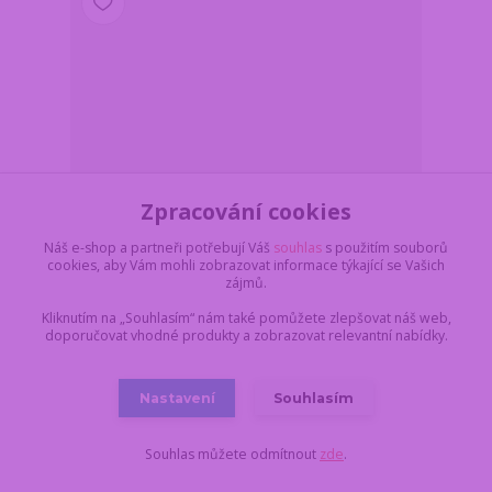
Zpracování cookies
Náš e-shop a partneři potřebují Váš
souhlas
s použitím souborů
cookies, aby Vám mohli zobrazovat informace týkající se Vašich
zájmů.
Kliknutím na „Souhlasím“ nám také pomůžete zlepšovat náš web,
Solnička a pepřenka pro včelaře - VČELY
doporučovat vhodné produkty a zobrazovat relevantní nabídky.
Z důvodu dovolené,
vše objednané a
uhrazené do pondělí
17.8. do 11:00,
Nastavení
Souhlasím
199 Kč
dodáme nejdříve 18.8.
/
ks
v úterý. Skladem 2 ks
164 Kč
bez DPH
Souhlas můžete odmítnout
zde
.
Do košíku