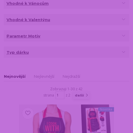
Vhodné k Vánocům
Vhodné k Valentýnu
Parametr Motiv
Typ dárku
Nejnovější
Nejlevnější
Nejdražší
Zobrazuji 1-30 z 42
strana
z 2
další
Novinka