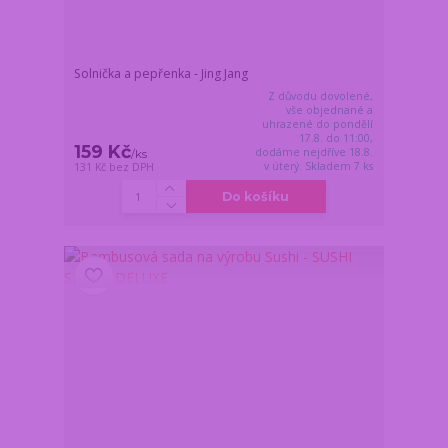
Solnička a pepřenka - Jing Jang
Z důvodu dovolené,
vše objednané a
uhrazené do pondělí
17.8. do 11:00,
159 Kč
dodáme nejdříve 18.8.
/
ks
v úterý. Skladem 7 ks
131 Kč
bez DPH
Do košíku