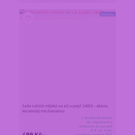
Novinka
Sada ručních mlýnků na sůl a pepř 24650 – akácie,
keramický mechanismus
Z důvodu dovolené,
vše objednané a
uhrazené do pondělí
17.8. do 11:00,
499 Kč
dodáme nejdříve 18.8.