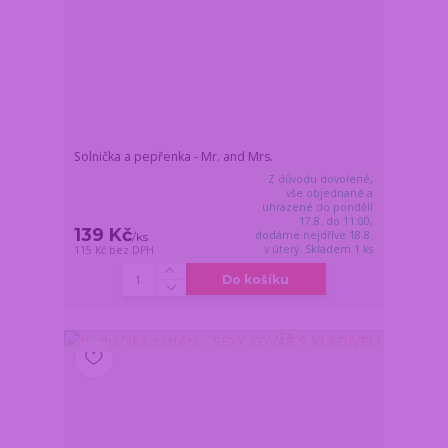
Solnička a pepřenka - Mr. and Mrs.
Z důvodu dovolené,
vše objednané a
uhrazené do pondělí
17.8. do 11:00,
139 Kč
dodáme nejdříve 18.8.
/
ks
v úterý. Skladem 1 ks
115 Kč
bez DPH
Do košíku