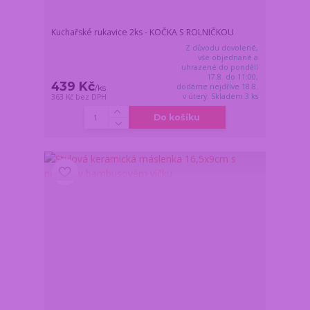
Kuchařské rukavice 2ks - KOČKA S ROLNIČKOU
Z důvodu dovolené,
vše objednané a
uhrazené do pondělí
17.8. do 11:00,
439 Kč
dodáme nejdříve 18.8.
/
ks
v úterý. Skladem 3 ks
363 Kč
bez DPH
Do košíku