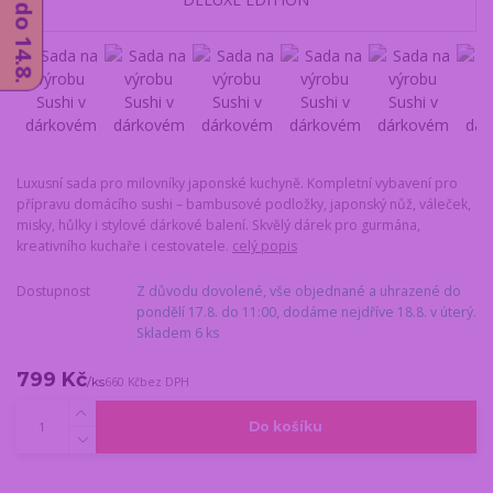
Luxusní sada pro milovníky japonské kuchyně. Kompletní vybavení pro
přípravu domácího sushi – bambusové podložky, japonský nůž, váleček,
misky, hůlky i stylové dárkové balení. Skvělý dárek pro gurmána,
kreativního kuchaře i cestovatele.
celý popis
Dostupnost
Z důvodu dovolené, vše objednané a uhrazené do
pondělí 17.8. do 11:00, dodáme nejdříve 18.8. v úterý.
Skladem 6 ks
799 Kč
/
ks
660 Kč
bez DPH
Do košíku