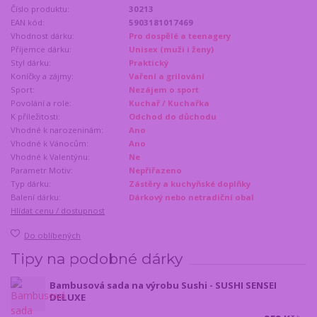
Číslo produktu:
30213
EAN kód:
5903181017469
Vhodnost dárku:
Pro dospělé a teenagery
Příjemce dárku:
Unisex (muži i ženy)
Styl dárku:
Praktický
Koníčky a zájmy:
Vaření a grilování
Sport:
Nezájem o sport
Povolání a role:
Kuchař / Kuchařka
K příležitosti:
Odchod do důchodu
Vhodné k narozeninám:
Ano
Vhodné k Vánocům:
Ano
Vhodné k Valentýnu:
Ne
Parametr Motiv:
Nepřiřazeno
Typ dárku:
Zástěry a kuchyňské doplňky
Balení dárku:
Dárkový nebo netradiční obal
Hlídat cenu / dostupnost
Do oblíbených
Tipy na podobné dárky
Bambusová sada na výrobu Sushi - SUSHI SENSEI
DELUXE