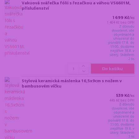
Vakuová svářečka fólii s řezačkou a váhou VS6601M,
příslušenství
1 699 Kč
/
ks
1 404 Kč
bez DPH
Z důvodu
dovolené, vše
objednané a
uhrazené do
pondělí 17.8. do
11:00, dodáme
nejdříve 18.8. v
úterý. Skladem
2 ks
Do košíku
Stylová keramická máslenka 16,5x9cm s nožem v
bambusovém víčku
539 Kč
/
ks
445 Kč
bez DPH
Z důvodu
dovolené, vše
objednané a
uhrazené do
pondělí 17.8. do
11:00, dodáme
nejdříve 18.8. v
úterý. Skladem
3 ks