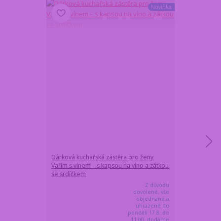
Novinka
Dárková kuchařská zástěra pro ženy
Kuchařská zás
Vařím s vínem – s kapsou na víno a zátkou
MUŽ
se srdíčkem
Z důvodu
dovolené, vše
objednané a
uhrazené do
pondělí 17.8. do
11:00, dodáme