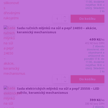
11:00, dodáme
nejdříve 18.8. v
úterý. Skladem
2 ks
Do košíku
Sada ručních mlýnků na sůl a pepř 24650 – akácie,
keramický mechanismus
499 Kč
/
ks
412 Kč
bez DPH
Z důvodu
dovolené, vše
objednané a
uhrazené do
pondělí 17.8. do
11:00, dodáme
nejdříve 18.8. v
úterý. Skladem
2 ks
Do košíku
Sada elektrických mlýnků na sůl a pepř 25558 – LED
světlo, keramický mechanismus
399 Kč
/
ks
330 Kč
bez DPH
Z důvodu