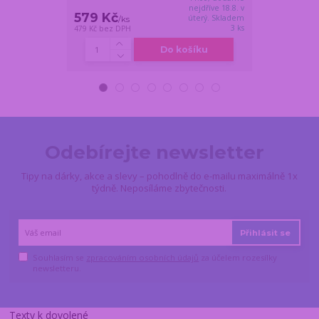
nejdříve 18.8. v
579 Kč
569 Kč
úterý. Skladem
/
ks
/
ks
3 ks
479 Kč
bez DPH
470 Kč
bez DPH
Do košíku
Odebírejte newsletter
Tipy na dárky, akce a slevy – pohodlně do e-mailu maximálně 1x
týdně. Neposíláme zbytečnosti.
Přihlásit se
Souhlasím se
zpracováním osobních údajů
za účelem rozesílky
newsletteru.
Texty k dovolené