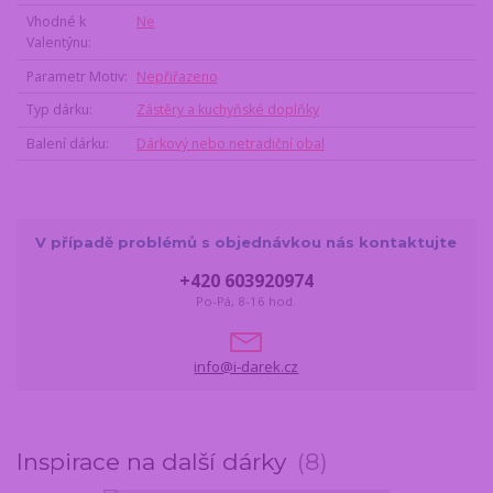
Vhodné k
Ne
Valentýnu
Parametr Motiv
Nepřiřazeno
Typ dárku
Zástěry a kuchyňské doplňky
Balení dárku
Dárkový nebo netradiční obal
V případě problémů s objednávkou nás kontaktujte
+420 603920974
Po-Pá, 8-16 hod.
info@i-darek.cz
Inspirace na další dárky
8