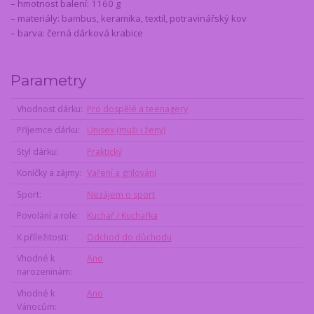
– hmotnost balení: 1160 g
– materiály: bambus, keramika, textil, potravinářský kov
– barva: černá dárková krabice
Parametry
Vhodnost dárku
Pro dospělé a teenagery
Příjemce dárku
Unisex (muži i ženy)
Styl dárku
Praktický
Koníčky a zájmy
Vaření a grilování
Sport
Nezájem o sport
Povolání a role
Kuchař / Kuchařka
K příležitosti
Odchod do důchodu
Vhodné k
Ano
narozeninám
Vhodné k
Ano
Vánocům