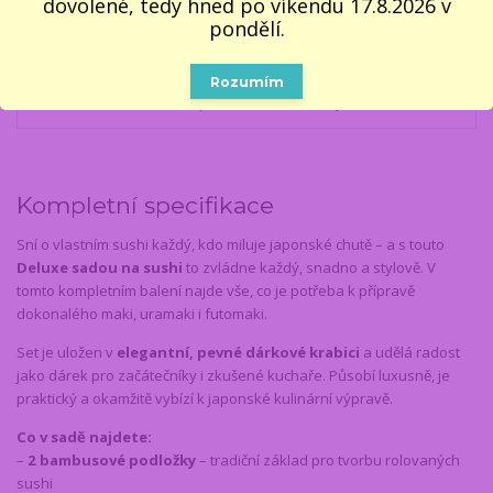
dovolené, tedy hned po víkendu 17.8.2026 v
pondělí.
Kompletní specifikace
Parametry
Rozumím
Komentáře
0
Inspirace na další dárky
8
Kompletní specifikace
Sní o vlastním sushi každý, kdo miluje japonské chutě – a s touto
Deluxe sadou na sushi
to zvládne každý, snadno a stylově. V
tomto kompletním balení najde vše, co je potřeba k přípravě
dokonalého maki, uramaki i futomaki.
Set je uložen v
elegantní, pevné dárkové krabici
a udělá radost
jako dárek pro začátečníky i zkušené kuchaře. Působí luxusně, je
praktický a okamžitě vybízí k japonské kulinární výpravě.
Co v sadě najdete:
–
2 bambusové podložky
– tradiční základ pro tvorbu rolovaných
sushi