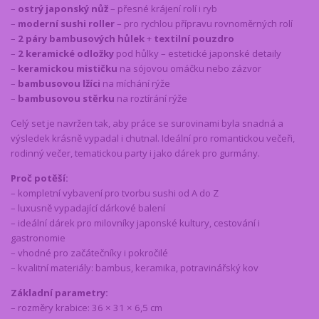
–
ostrý japonský nůž
– přesné krájení rolí i ryb
–
moderní sushi roller
– pro rychlou přípravu rovnoměrných rolí
–
2 páry bambusových hůlek
+
textilní pouzdro
–
2 keramické odložky
pod hůlky – estetické japonské detaily
–
keramickou mističku
na sójovou omáčku nebo zázvor
–
bambusovou lžíci
na míchání rýže
–
bambusovou stěrku
na roztírání rýže
Celý set je navržen tak, aby práce se surovinami byla snadná a
výsledek krásně vypadal i chutnal. Ideální pro romantickou večeři,
rodinný večer, tematickou party i jako dárek pro gurmány.
Proč potěší:
– kompletní vybavení pro tvorbu sushi od A do Z
– luxusně vypadající dárkové balení
– ideální dárek pro milovníky japonské kultury, cestování i
gastronomie
– vhodné pro začátečníky i pokročilé
– kvalitní materiály: bambus, keramika, potravinářský kov
Základní parametry:
– rozměry krabice: 36 × 31 × 6,5 cm