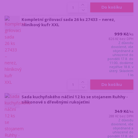
Do košíku
Kompletní grilovací sada 26 ks 27433 – nerez,
hliníkový kufr XXL
999 Kč
/
ks
826 Kč
bez DPH
Z důvodu
dovolené, vše
objednané a
uhrazené do
pondělí 17.8. do
11:00, dodáme
nejdříve 18.8. v
úterý. Skladem
1 ks
Do košíku
Sada kuchyňského náčiní 12 ks se stojanem Ruhhy -
silikonové s dřevěnými rukojeťmi
349 Kč
/
ks
288 Kč
bez DPH
Z důvodu
dovolené, vše
objednané a
uhrazené do
pondělí 17.8. do