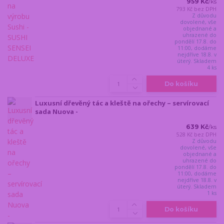
959 Kč
/
ks
793 Kč
bez DPH
Z důvodu
dovolené, vše
objednané a
uhrazené do
pondělí 17.8. do
11:00, dodáme
nejdříve 18.8. v
úterý. Skladem
4 ks
Do košíku
Luxusní dřevěný tác a kleště na ořechy – servírovací
sada Nuova -
639 Kč
/
ks
528 Kč
bez DPH
Z důvodu
dovolené, vše
objednané a
uhrazené do
pondělí 17.8. do
11:00, dodáme
nejdříve 18.8. v
úterý. Skladem
1 ks
Do košíku