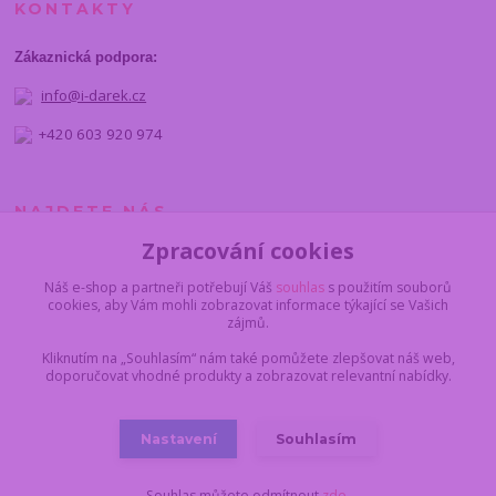
KONTAKTY
Zákaznická podpora:
info@i-darek.cz
+420 603 920 974
NAJDETE NÁS
Zpracování cookies
Náš e-shop a partneři potřebují Váš
souhlas
s použitím souborů
cookies, aby Vám mohli zobrazovat informace týkající se Vašich
zájmů.
Kliknutím na „Souhlasím“ nám také pomůžete zlepšovat náš web,
doporučovat vhodné produkty a zobrazovat relevantní nabídky.
Nastavení
Souhlasím
© 2012 - 2025 I-darek.cz
Souhlas můžete odmítnout
zde
.