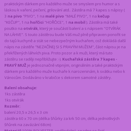
praktickým dárkem pro každého muže se smyslem pro humor a s
láskou k vaření, pečení, grilování atd.. Zástěra má 7 kapes s nápisy (
3
na pivo
"PIVO", 1 na
malé pivo
"MALÉ PIVO", 1 na
kečup
"KEČUP", 1 na
hořčici
"HOŘČICE", 1
na mobil
). Zástěra má také
poutko na
otvírák
, který je součástí balení a s nápisem "OTVÍRÁK
NA LÁHVE". S touto zástěrou bude Váš muž plně připraven ponořit se
do tajů kuchyně a stát se nebezpečným kuchařem, což dokládá další
nápis na zástěře "NEZAČÍNEJ SI S PRAVÝM MUŽEM", část nápisu je na
překřížených láhvích piva. Proto pozor a k muži, který má tuto
zástěru se raději nepřibližujte :-).
Kuchařská zástěra 7 kapes -
PRAVÝ MUŽ
je jednoznačně vtipným, originálním a také praktickým
dárkem pro každého muže kuchaře k narozeninám, k svátku nebo k
Vánocům. Dodáváno v krabičce s dekorem samotné zástěry.
Balení obsahuje:
1ks zástěra
1ks otvírák
Rozměr:
balení 20,5 x 26,5 x 3 cm
zástěra 60 x 70 cm (délka šňůrky za krk 50 cm, délka jednotlivých
šňůrek na zavázání 68cm)
Materiál
:100% POLYESTER, voděodolný, snadno se čistí