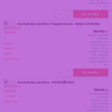
úterý. Skladem
1 ks
Do košíku
Kuchařská zástěra 7 kapes černá - MAN COOKING
549 Kč
/
ks
454 Kč
bez DPH
Z důvodu
dovolené, vše
objednané a
uhrazené do
pondělí 17.8. do
11:00, dodáme
nejdříve 18.8. v
úterý. Skladem
3 ks
Do košíku
Kuchařská zástěra - PIVNÍ BŘICHO
199 Kč
/
ks
164 Kč
bez DPH
Z důvodu
dovolené, vše
objednané a
uhrazené do
pondělí 17.8. do