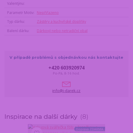
Valentýnu
Parametr Motiv
Nepřiřazeno
Typ dárku
Zástěry a kuchyňské doplňky
Balení dárku
Dárkový nebo netradiční obal
V případě problémů s objednávkou nás kontaktujte
+420 603920974
Po-Pá, 8-16 hod.
info@i-darek.cz
Inspirace na další dárky
8
Doprava ZDARMA