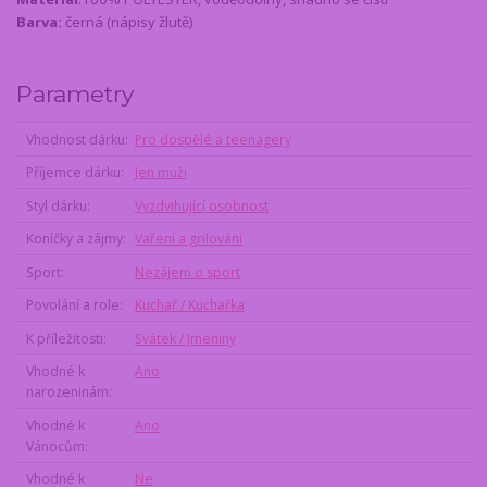
Barva:
černá (nápisy žlutě)
Parametry
Vhodnost dárku
Pro dospělé a teenagery
Příjemce dárku
Jen muži
Styl dárku
Vyzdvihující osobnost
Koníčky a zájmy
Vaření a grilování
Sport
Nezájem o sport
Povolání a role
Kuchař / Kuchařka
K příležitosti
Svátek / Jmeniny
Vhodné k
Ano
narozeninám
Vhodné k
Ano
Vánocům
Vhodné k
Ne