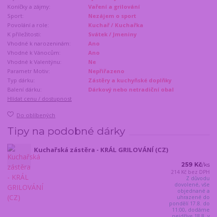
Koníčky a zájmy:
Vaření a grilování
Sport:
Nezájem o sport
Povolání a role:
Kuchař / Kuchařka
K příležitosti:
Svátek / Jmeniny
Vhodné k narozeninám:
Ano
Vhodné k Vánocům:
Ano
Vhodné k Valentýnu:
Ne
Parametr Motiv:
Nepřiřazeno
Typ dárku:
Zástěry a kuchyňské doplňky
Balení dárku:
Dárkový nebo netradiční obal
Hlídat cenu / dostupnost
Do oblíbených
Tipy na podobné dárky
Kuchařská zástěra - KRÁL GRILOVÁNÍ (CZ)
259 Kč
/
ks
214 Kč
bez DPH
Z důvodu
dovolené, vše
objednané a
uhrazené do
pondělí 17.8. do
11:00, dodáme
nejdříve 18.8. v