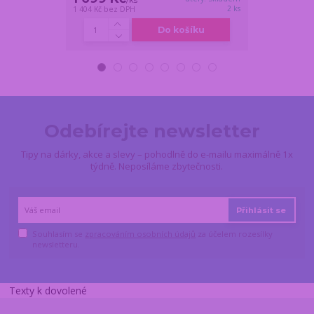
/
ks
/
ks
2 ks
1 404 Kč
bez DPH
826 Kč
bez DPH
Do košíku
Odebírejte newsletter
Tipy na dárky, akce a slevy – pohodlně do e-mailu maximálně 1x
týdně. Neposíláme zbytečnosti.
Přihlásit se
Souhlasím se
zpracováním osobních údajů
za účelem rozesílky
newsletteru.
Texty k dovolené