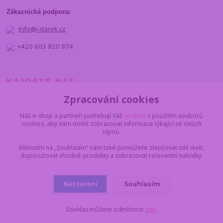
Zákaznická podpora:
info@i-darek.cz
+420 603 920 974
NAJDETE NÁS
Zpracování cookies
Náš e-shop a partneři potřebují Váš
souhlas
s použitím souborů
cookies, aby Vám mohli zobrazovat informace týkající se Vašich
zájmů.
Kliknutím na „Souhlasím“ nám také pomůžete zlepšovat náš web,
doporučovat vhodné produkty a zobrazovat relevantní nabídky.
Nastavení
Souhlasím
© 2012 - 2025 I-darek.cz
Souhlas můžete odmítnout
zde
.
Vytvořeno na
Eshop-rychle.cz