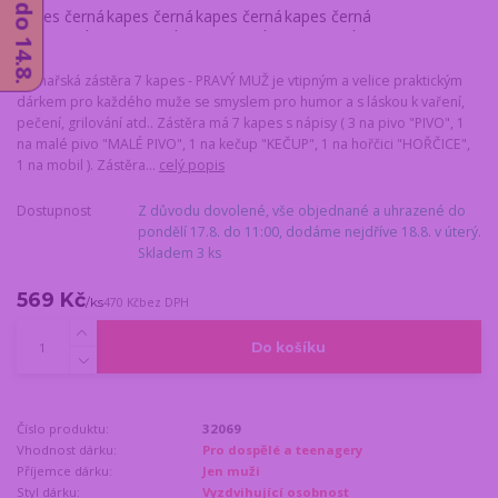
Kuchařská zástěra 7 kapes - PRAVÝ MUŽ je vtipným a velice praktickým
dárkem pro každého muže se smyslem pro humor a s láskou k vaření,
pečení, grilování atd.. Zástěra má 7 kapes s nápisy ( 3 na pivo "PIVO", 1
na malé pivo "MALÉ PIVO", 1 na kečup "KEČUP", 1 na hořčici "HOŘČICE",
1 na mobil ). Zástěra...
celý popis
Dostupnost
Z důvodu dovolené, vše objednané a uhrazené do
pondělí 17.8. do 11:00, dodáme nejdříve 18.8. v úterý.
Skladem 3 ks
569 Kč
/
ks
470 Kč
bez DPH
Do košíku
Číslo produktu:
32069
Vhodnost dárku:
Pro dospělé a teenagery
Příjemce dárku:
Jen muži
Styl dárku:
Vyzdvihující osobnost