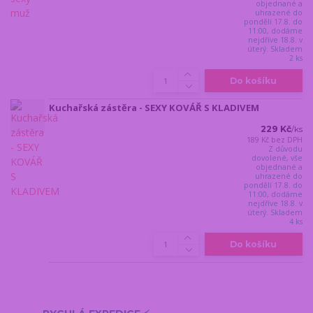
objednané a
uhrazené do
pondělí 17.8. do
11:00, dodáme
nejdříve 18.8. v
úterý. Skladem
2 ks
Do košíku
Kuchařská zástěra - SEXY KOVÁŘ S KLADIVEM
229 Kč
/
ks
189 Kč
bez DPH
Z důvodu
dovolené, vše
objednané a
uhrazené do
pondělí 17.8. do
11:00, dodáme
nejdříve 18.8. v
úterý. Skladem
4 ks
Do košíku