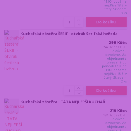
11:00, dodáme
nejdříve 18.8. v
úterý. Skladem
3 ks
Do košíku
Kuchařská zástěra ŠERIF - otvírák šerifská hvězda
299 Kč
/
ks
247 Kč
bez DPH
Z důvodu
dovolené, vše
objednané a
uhrazené do
pondělí 17.8. do
11:00, dodáme
nejdříve 18.8. v
úterý. Skladem
2 ks
Do košíku
Kuchařská zástěra - TÁTA NEJLEPŠÍ KUCHAŘ
219 Kč
/
ks
181 Kč
bez DPH
Z důvodu
dovolené, vše
objednané a
uhrazené do