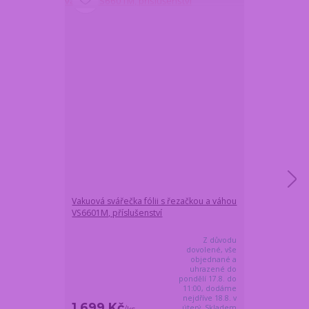
Vakuová svářečka fólii s řezačkou a váhou
Kompletní gril
VS6601M, příslušenství
nerez, hliníkov
Z důvodu
dovolené, vše
objednané a
uhrazené do
pondělí 17.8. do
11:00, dodáme
nejdříve 18.8. v
1 699 Kč
999 Kč
úterý. Skladem