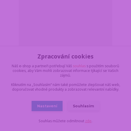
Modrý plyšový králíček Pop-Up 28 cm – vytahovací
Zpracování cookies
ouška a tlapky
Z důvodu dovolené,
Náš e-shop a partneři potřebují Váš
souhlas
s použitím souborů
vše objednané a
cookies, aby Vám mohli zobrazovat informace týkající se Vašich
uhrazené do pondělí
zájmů.
17.8. do 11:00,
199 Kč
dodáme nejdříve 18.8.
/
ks
v úterý. Skladem 10 ks
164 Kč
bez DPH
Kliknutím na „Souhlasím“ nám také pomůžete zlepšovat náš web,
doporučovat vhodné produkty a zobrazovat relevantní nabídky.
Do košíku
Nastavení
Souhlasím
Novinka
Souhlas můžete odmítnout
zde
.