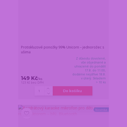
Protiskluzové ponožky 99% Unicorn – jednorožec s
ušima
Z důvodu dovolené,
vše objednané a
uhrazené do pondělí
17.8. do 11:00,
dodáme nejdříve 18.8.
149 Kč
v úterý. Skladem
/
ks
> 10 ks
123 Kč
bez DPH
Do košíku
Novinka