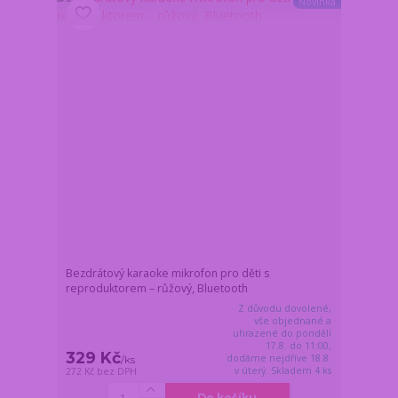
Novinka
Bezdrátový karaoke mikrofon pro děti s
reproduktorem – růžový, Bluetooth
Z důvodu dovolené,
vše objednané a
uhrazené do pondělí
17.8. do 11:00,
329 Kč
dodáme nejdříve 18.8.
/
ks
v úterý. Skladem 4 ks
272 Kč
bez DPH
Do košíku