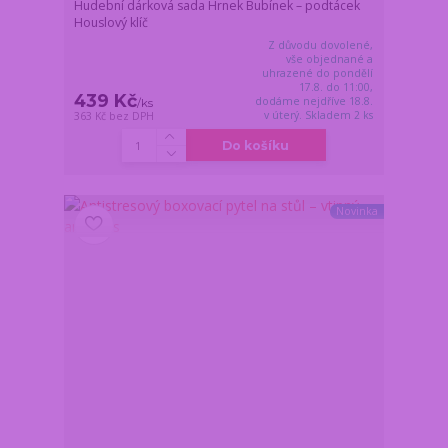
Hudební dárková sada Hrnek Bubínek – podtácek
Houslový klíč
Z důvodu dovolené,
vše objednané a
uhrazené do pondělí
17.8. do 11:00,
439 Kč
dodáme nejdříve 18.8.
/
ks
v úterý. Skladem 2 ks
363 Kč
bez DPH
Do košíku
Novinka