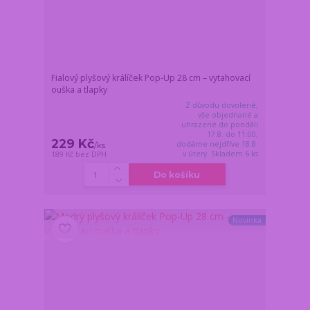
Fialový plyšový králíček Pop-Up 28 cm – vytahovací
ouška a tlapky
Z důvodu dovolené,
vše objednané a
uhrazené do pondělí
17.8. do 11:00,
229 Kč
dodáme nejdříve 18.8.
/
ks
v úterý. Skladem 6 ks
189 Kč
bez DPH
Do košíku
Novinka