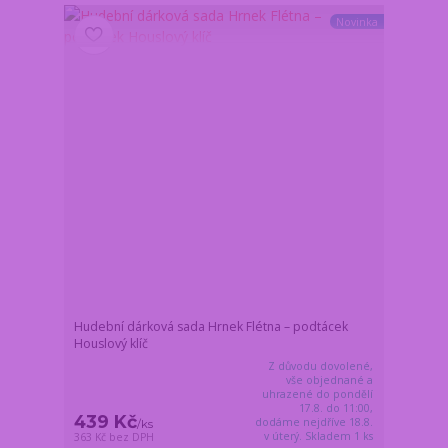
Novinka
Hudební dárková sada Hrnek Flétna – podtácek
Houslový klíč
Z důvodu dovolené,
vše objednané a
uhrazené do pondělí
17.8. do 11:00,
439 Kč
dodáme nejdříve 18.8.
/
ks
v úterý. Skladem 1 ks
363 Kč
bez DPH