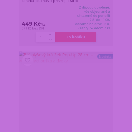
kasička jako hasící přístroj - Darot
Z důvodu dovolené,
vše objednané a
uhrazené do pondělí
17.8. do 11:00,
449 Kč
dodáme nejdříve 18.8.
/
ks
v úterý. Skladem 2 ks
371 Kč
bez DPH
Do košíku
Novinka