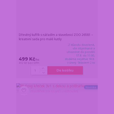
Dřevěný kufřík s nářadím a stavebnicí ZOO 26581 –
kreativní sada pro malé kutily
Z důvodu dovolené,
vše objednané a
uhrazené do pondělí
17.8. do 11:00,
499 Kč
dodáme nejdříve 18.8.
/
ks
v úterý. Skladem 2 ks
412 Kč
bez DPH
Do košíku
Novinka