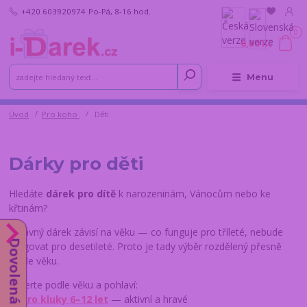
+420 603920974
Po-Pá, 8-16 hod.
0
0,00 Kč
Menu
Úvod
Pro koho
Děti
Dárky pro děti
Hledáte
dárek pro dítě
k narozeninám, Vánocům nebo ke
křtinám?
Správný dárek závisí na věku — co funguje pro tříleté, nebude
Dovolená do 14.8.
fungovat pro desetileté. Proto je tady výběr rozdělený přesně
podle věku.
Vyberte podle věku a pohlaví:
→
Pro kluky 6–12 let
— aktivní a hravé