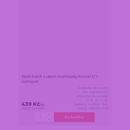
Školní batoh s vakem na přezuvky Kruzzel 22 l -
Gamepad
Z důvodu dovolené,
vše objednané a
uhrazené do pondělí
17.8. do 11:00,
439 Kč
dodáme nejdříve 18.8.
/
ks
v úterý. Skladem 2 ks
363 Kč
bez DPH
Do košíku