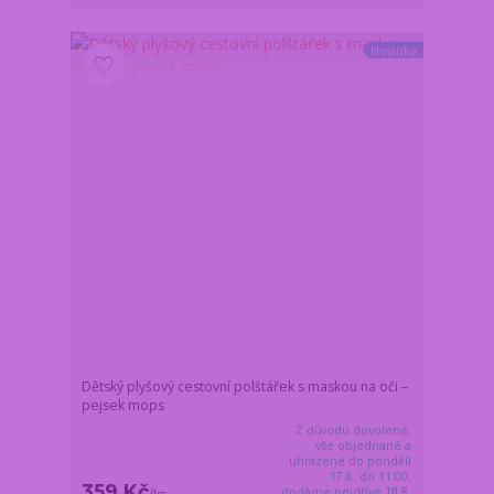
Novinka
Dětský plyšový cestovní polštářek s maskou na oči –
pejsek mops
Z důvodu dovolené,
vše objednané a
uhrazené do pondělí
17.8. do 11:00,
359 Kč
dodáme nejdříve 18.8.