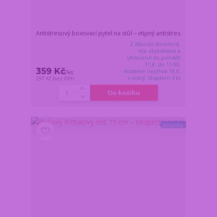
Antistresový boxovací pytel na stůl – vtipný antistres
Z důvodu dovolené,
vše objednané a
uhrazené do pondělí
17.8. do 11:00,
359 Kč
dodáme nejdříve 18.8.
/
ks
v úterý. Skladem 4 ks
297 Kč
bez DPH
Do košíku
Novinka