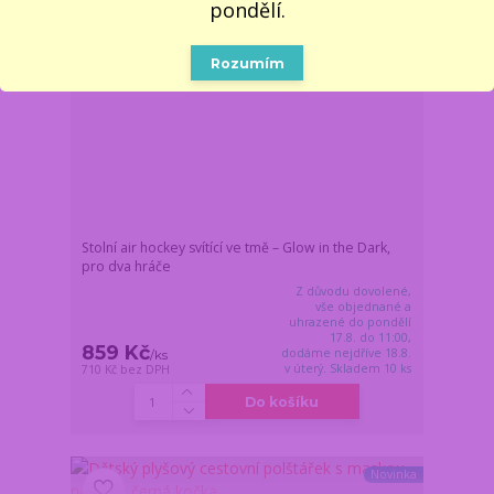
pondělí.
Rozumím
Stolní air hockey svítící ve tmě – Glow in the Dark,
pro dva hráče
Z důvodu dovolené,
vše objednané a
uhrazené do pondělí
17.8. do 11:00,
859 Kč
dodáme nejdříve 18.8.
/
ks
v úterý. Skladem 10 ks
710 Kč
bez DPH
Do košíku
Novinka