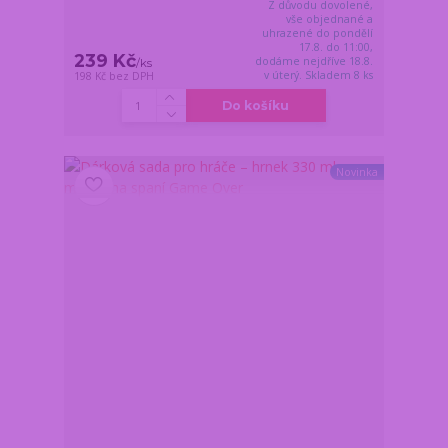
Z důvodu dovolené,
vše objednané a
uhrazené do pondělí
17.8. do 11:00,
239 Kč
dodáme nejdříve 18.8.
/
ks
v úterý. Skladem 8 ks
198 Kč
bez DPH
Do košíku
Novinka