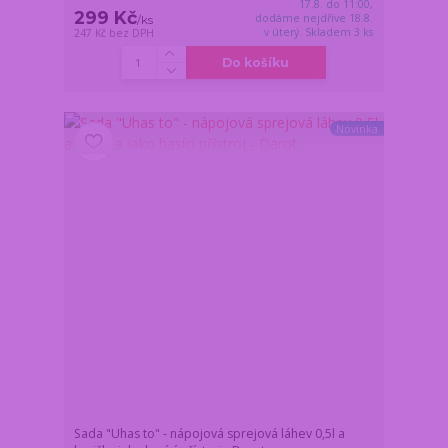
17.8. do 11:00,
299 Kč
dodáme nejdříve 18.8.
/
ks
v úterý. Skladem 3 ks
247 Kč
bez DPH
Do košíku
Novinka
Sada "Uhas to" - nápojová sprejová láhev 0,5l a