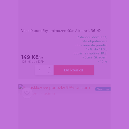
Veselé ponožky - mimozemšťan Alien vel. 36–42
Z důvodu dovolené,
vše objednané a
uhrazené do pondělí
17.8. do 11:00,
dodáme nejdříve 18.8.
149 Kč
v úterý. Skladem
/
ks
> 10 ks
123 Kč
bez DPH
Do košíku
Novinka