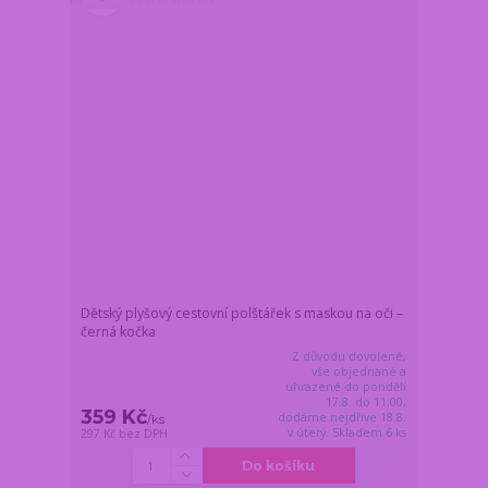
Dětský plyšový cestovní polštářek s maskou na oči –
černá kočka
Z důvodu dovolené,
vše objednané a
uhrazené do pondělí
17.8. do 11:00,
359 Kč
dodáme nejdříve 18.8.
/
ks
v úterý. Skladem 6 ks
297 Kč
bez DPH
Do košíku