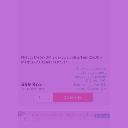
Plyšový křeček 3v1 s dekou a polštářkem 25638 –
mazlíček na spaní i cestování
Z důvodu dovolené,
vše objednané a
uhrazené do pondělí
17.8. do 11:00,
459 Kč
dodáme nejdříve 18.8.
/
ks
v úterý. Skladem 2 ks
379 Kč
bez DPH
Do košíku
Novinka