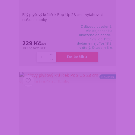
Bílý plyšový králíček Pop-Up 28 cm – vytahovací
ouška a tlapky
Z důvodu dovolené,
vše objednané a
uhrazené do pondělí
17.8. do 11:00,
229 Kč
dodáme nejdříve 18.8.
/
ks
v úterý. Skladem 6 ks
189 Kč
bez DPH
Do košíku
Novinka