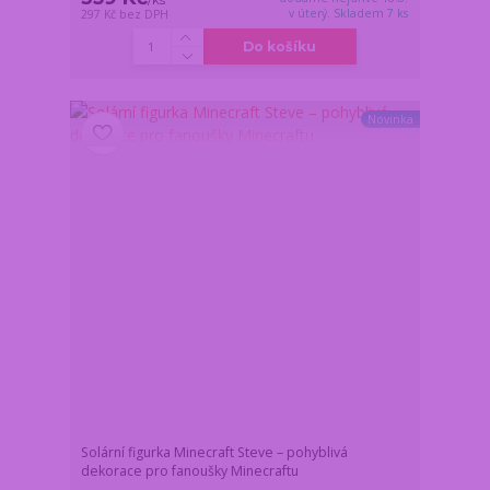
/
ks
v úterý. Skladem 7 ks
297 Kč
bez DPH
Do košíku
Novinka
Solární figurka Minecraft Steve – pohyblivá
dekorace pro fanoušky Minecraftu