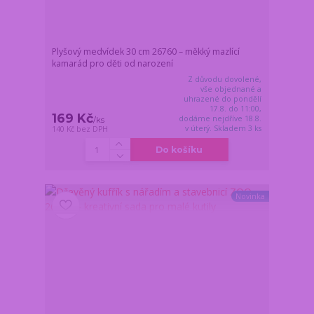
Plyšový medvídek 30 cm 26760 – měkký mazlící
kamarád pro děti od narození
Z důvodu dovolené,
vše objednané a
uhrazené do pondělí
17.8. do 11:00,
169 Kč
dodáme nejdříve 18.8.
/
ks
v úterý. Skladem 3 ks
140 Kč
bez DPH
Do košíku
Novinka