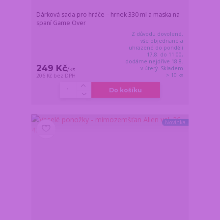
Dárková sada pro hráče – hrnek 330 ml a maska na
spaní Game Over
Z důvodu dovolené,
vše objednané a
uhrazené do pondělí
17.8. do 11:00,
dodáme nejdříve 18.8.
249 Kč
v úterý. Skladem
/
ks
> 10 ks
206 Kč
bez DPH
Do košíku
Novinka