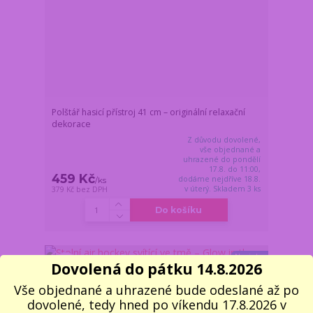
Polštář hasicí přístroj 41 cm – originální relaxační
dekorace
Z důvodu dovolené,
vše objednané a
uhrazené do pondělí
17.8. do 11:00,
459 Kč
dodáme nejdříve 18.8.
/
ks
v úterý. Skladem 3 ks
379 Kč
bez DPH
Do košíku
Novinka
Dovolená do pátku 14.8.2026
Vše objednané a uhrazené bude odeslané až po
dovolené, tedy hned po víkendu 17.8.2026 v