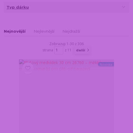
Typ dárku
Nejnovější
Nejlevnější
Nejdražší
Zobrazuji 1-30 z 306
strana
z 11
další
Novinka