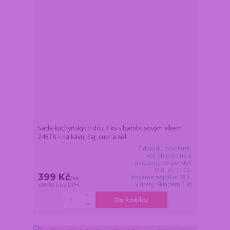
Sada kuchyňských dóz 4 ks s bambusovým víkem
24578 – na kávu, čaj, cukr a sůl
Z důvodu dovolené,
vše objednané a
uhrazené do pondělí
17.8. do 11:00,
399 Kč
dodáme nejdříve 18.8.
/
ks
v úterý. Skladem 3 ks
330 Kč
bez DPH
Do košíku