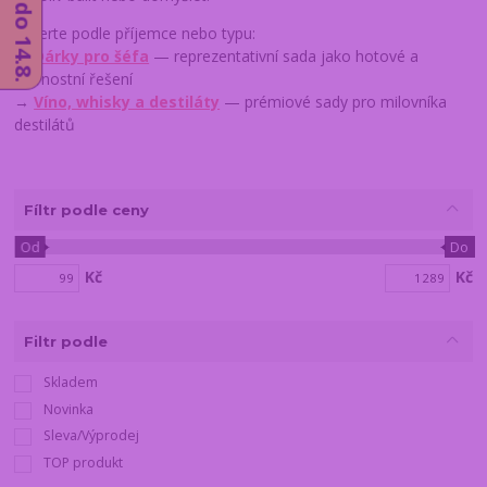
Vyberte podle příjemce nebo typu:
→
Dárky pro šéfa
— reprezentativní sada jako hotové a
slavnostní řešení
→
Víno, whisky a destiláty
— prémiové sady pro milovníka
destilátů
Fíltr podle ceny
Od
Do
Kč
Kč
Filtr podle
Skladem
Novinka
Sleva/Výprodej
TOP produkt