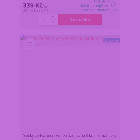
17.8. do 11:00,
339 Kč
dodáme nejdříve 18.8.
/
ks
v úterý. Skladem 6 ks
280 Kč
bez DPH
Do košíku
Novinka
Svíčky ve tvaru červené růže, sada 3 ks – romantický