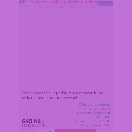
Novinka
Porcelánový šálek s podšálkem a zlatavou lžičkou –
sada LUXUSNÍ KABELKA, červená
Z důvodu dovolené,
vše objednané a
uhrazené do pondělí
17.8. do 11:00,
649 Kč
dodáme nejdříve 18.8.
/
ks
v úterý. Skladem 4 ks
536 Kč
bez DPH