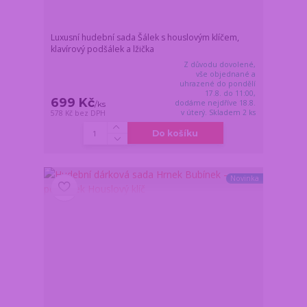
Luxusní hudební sada Šálek s houslovým klíčem,
klavírový podšálek a lžička
Z důvodu dovolené,
vše objednané a
uhrazené do pondělí
17.8. do 11:00,
699 Kč
dodáme nejdříve 18.8.
/
ks
v úterý. Skladem 2 ks
578 Kč
bez DPH
Do košíku
Novinka