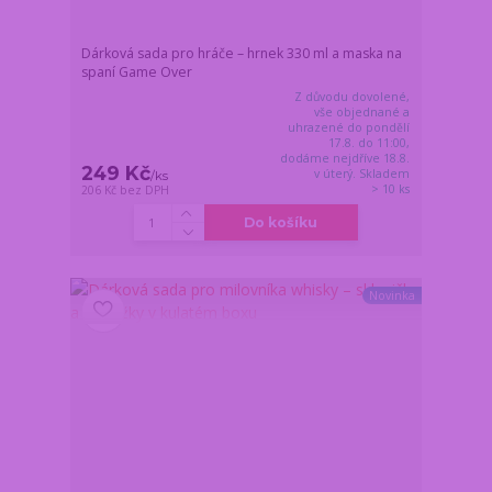
Dárková sada pro hráče – hrnek 330 ml a maska na
spaní Game Over
Z důvodu dovolené,
vše objednané a
uhrazené do pondělí
17.8. do 11:00,
dodáme nejdříve 18.8.
249 Kč
v úterý. Skladem
/
ks
> 10 ks
206 Kč
bez DPH
Do košíku
Novinka