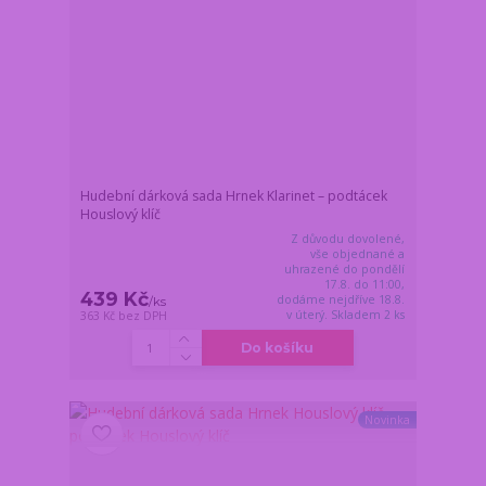
Hudební dárková sada Hrnek Klarinet – podtácek
Houslový klíč
Z důvodu dovolené,
vše objednané a
uhrazené do pondělí
17.8. do 11:00,
439 Kč
dodáme nejdříve 18.8.
/
ks
v úterý. Skladem 2 ks
363 Kč
bez DPH
Do košíku
Novinka