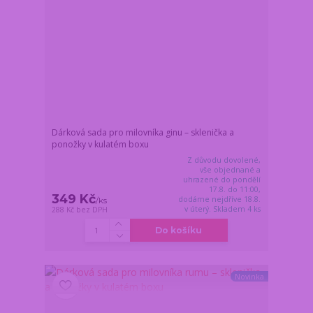
Dárková sada pro milovníka ginu – sklenička a
ponožky v kulatém boxu
Z důvodu dovolené,
vše objednané a
uhrazené do pondělí
17.8. do 11:00,
349 Kč
dodáme nejdříve 18.8.
/
ks
v úterý. Skladem 4 ks
288 Kč
bez DPH
Do košíku
Novinka