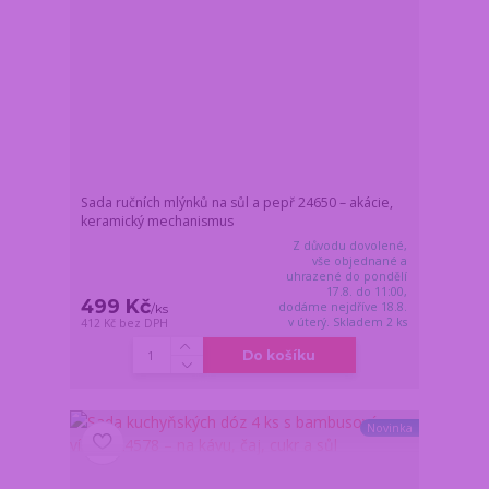
Sada ručních mlýnků na sůl a pepř 24650 – akácie,
keramický mechanismus
Z důvodu dovolené,
vše objednané a
uhrazené do pondělí
17.8. do 11:00,
499 Kč
dodáme nejdříve 18.8.
/
ks
v úterý. Skladem 2 ks
412 Kč
bez DPH
Do košíku
Novinka