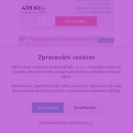
17.8. do 11:00,
439 Kč
dodáme nejdříve 18.8.
/
ks
v úterý. Skladem 5 ks
363 Kč
bez DPH
Do košíku
Novinka
Zpracování cookies
Náš e-shop a partneři potřebují Váš
souhlas
s použitím souborů
cookies, aby Vám mohli zobrazovat informace týkající se Vašich
zájmů.
Kliknutím na „Souhlasím“ nám také pomůžete zlepšovat náš web,
doporučovat vhodné produkty a zobrazovat relevantní nabídky.
Nastavení
Souhlasím
Souhlas můžete odmítnout
zde
.
Hudební dárková sada Hrnek Klavír – podtácek