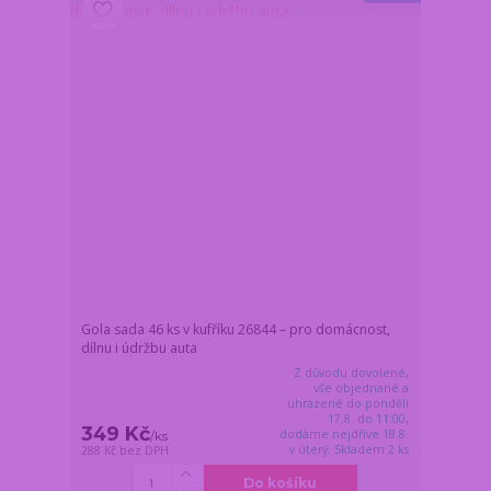
Gola sada 46 ks v kufříku 26844 – pro domácnost,
dílnu i údržbu auta
Z důvodu dovolené,
vše objednané a
uhrazené do pondělí
17.8. do 11:00,
349 Kč
dodáme nejdříve 18.8.
/
ks
v úterý. Skladem 2 ks
288 Kč
bez DPH
Do košíku