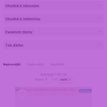
Vhodné k Vánocům
Vhodné k Valentýnu
Parametr Motiv
Typ dárku
Nejnovější
Nejlevnější
Nejdražší
Zobrazuji 1-30 z 94
strana
z 4
další
Novinka