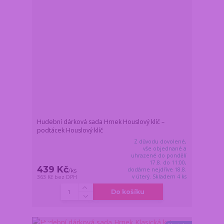
Hudební dárková sada Hrnek Houslový klíč –
podtácek Houslový klíč
Z důvodu dovolené,
vše objednané a
uhrazené do pondělí
17.8. do 11:00,
439 Kč
dodáme nejdříve 18.8.
/
ks
v úterý. Skladem 4 ks
363 Kč
bez DPH
Do košíku