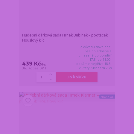
Hudební dárková sada Hrnek Bubínek – podtácek
Houslový klíč
Z důvodu dovolené,
vše objednané a
uhrazené do pondělí
17.8. do 11:00,
439 Kč
dodáme nejdříve 18.8.
/
ks
v úterý. Skladem 2 ks
363 Kč
bez DPH
Do košíku
Novinka