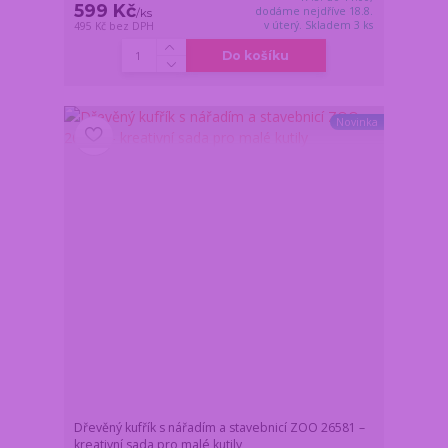
599 Kč
dodáme nejdříve 18.8.
/
ks
v úterý. Skladem 3 ks
495 Kč
bez DPH
Do košíku
Novinka
Dřevěný kufřík s nářadím a stavebnicí ZOO 26581 –
kreativní sada pro malé kutily