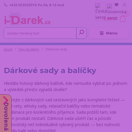
+420 603920974
Po-Pá, 8-16 hod.
0
0,00 Kč
Menu
Úvod
Tipy na dárky
Dárkové sady
Dárkové sady a balíčky
Hledáte hotový dárkový balíček, kde nemusíte vybírat po jednom
a výsledek přesto vypadá skvěle?
Vybírejte z dárkových sad sestavených jako kompletní řešení —
Dovolená do 14.8.
pivní sety, whisky sady, relaxační balíčky nebo tematické
kombinace pro konkrétního příjemce. Sada potěší tam, kde
jeden produkt nestačí. Dárková sada ušetří čas a působí
slavnostněji než individuálně vybraný produkt — bez nutnosti
cokoliv balit nebo domýšlet.