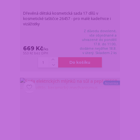
Dřevěná dětská kosmetická sada 17 dílů v
kosmetické taštičce 26457 - pro malé kadeřnice i
vizážistky
Z důvodu dovolené,
vše objednané a
uhrazené do pondělí
17.8. do 11:00,
669 Kč
dodáme nejdříve 18.8.
/
ks
v úterý. Skladem 2 ks
553 Kč
bez DPH
Do košíku
Novinka