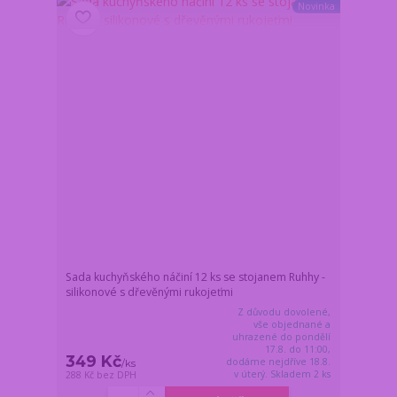
Novinka
Sada kuchyňského náčiní 12 ks se stojanem Ruhhy -
silikonové s dřevěnými rukojeťmi
Z důvodu dovolené,
vše objednané a
uhrazené do pondělí
17.8. do 11:00,
349 Kč
dodáme nejdříve 18.8.
/
ks
v úterý. Skladem 2 ks
288 Kč
bez DPH