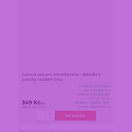
Dárková sada pro milovníka rumu – sklenička a
ponožky v kulatém boxu
Z důvodu dovolené,
vše objednané a
uhrazené do pondělí
17.8. do 11:00,
349 Kč
dodáme nejdříve 18.8.
/
ks
v úterý. Skladem 5 ks
288 Kč
bez DPH
Do košíku