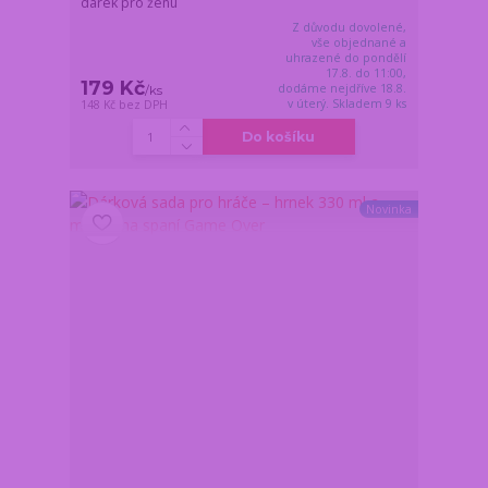
dárek pro ženu
Z důvodu dovolené,
vše objednané a
uhrazené do pondělí
17.8. do 11:00,
179 Kč
dodáme nejdříve 18.8.
/
ks
v úterý. Skladem 9 ks
148 Kč
bez DPH
Do košíku
Novinka