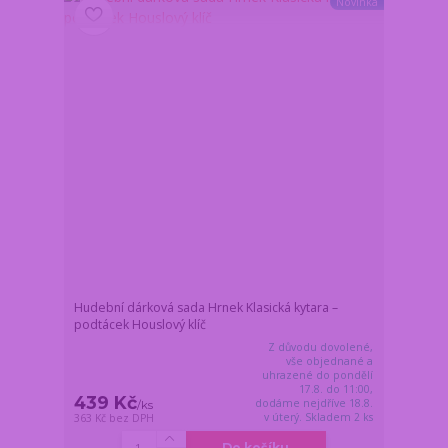
Novinka
Hudební dárková sada Hrnek Klasická kytara –
podtácek Houslový klíč
Z důvodu dovolené,
vše objednané a
uhrazené do pondělí
17.8. do 11:00,
439 Kč
dodáme nejdříve 18.8.
/
ks
v úterý. Skladem 2 ks
363 Kč
bez DPH
Do košíku