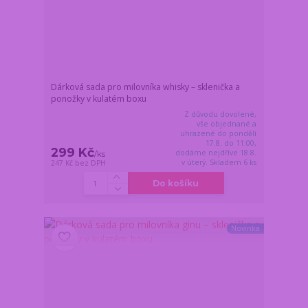
Dárková sada pro milovníka whisky – sklenička a
ponožky v kulatém boxu
Z důvodu dovolené,
vše objednané a
uhrazené do pondělí
17.8. do 11:00,
299 Kč
dodáme nejdříve 18.8.
/
ks
v úterý. Skladem 6 ks
247 Kč
bez DPH
Do košíku
Novinka