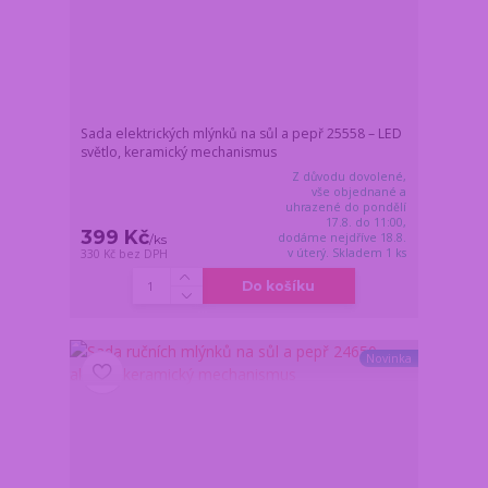
Sada elektrických mlýnků na sůl a pepř 25558 – LED
světlo, keramický mechanismus
Z důvodu dovolené,
vše objednané a
uhrazené do pondělí
17.8. do 11:00,
399 Kč
dodáme nejdříve 18.8.
/
ks
v úterý. Skladem 1 ks
330 Kč
bez DPH
Do košíku
Novinka