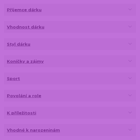
Příjemce dárku
Vhodnost dárku
Styl dárku
Koníčky a zájmy
Sport
Povolání a role
K příležitosti
Vhodné k narozeninám