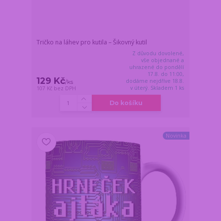
Tričko na láhev pro kutila – Šikovný kutil
Z důvodu dovolené,
vše objednané a
uhrazené do pondělí
17.8. do 11:00,
129 Kč
dodáme nejdříve 18.8.
/
ks
v úterý. Skladem 1 ks
107 Kč
bez DPH
Do košíku
Novinka