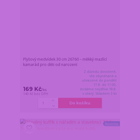
Plyšový medvídek 30 cm 26760 – měkký mazlící
kamarád pro děti od narození
Z důvodu dovolené,
vše objednané a
uhrazené do pondělí
17.8. do 11:00,
169 Kč
dodáme nejdříve 18.8.
/
ks
v úterý. Skladem 3 ks
140 Kč
bez DPH
Do košíku
Novinka