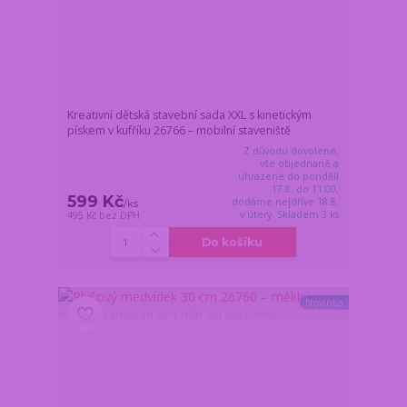
Kreativní dětská stavební sada XXL s kinetickým
pískem v kufříku 26766 – mobilní staveniště
Z důvodu dovolené,
vše objednané a
uhrazené do pondělí
17.8. do 11:00,
599 Kč
dodáme nejdříve 18.8.
/
ks
v úterý. Skladem 3 ks
495 Kč
bez DPH
Do košíku
Novinka