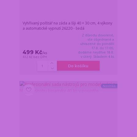
Vyhřívaný polštář na záda a šíji 40 × 30 cm, 4 výkony
a automatické vypnutí 26220 - šedá
Z důvodu dovolené,
vše objednané a
uhrazené do pondělí
17.8. do 11:00,
499 Kč
dodáme nejdříve 18.8.
/
ks
v úterý. Skladem 4 ks
412 Kč
bez DPH
Do košíku
Novinka