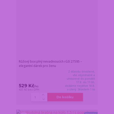
Růžový box plný nevadnoucích růží 27595 –
elegantní dárek pro ženu
Z důvodu dovolené,
vše objednané a
uhrazené do pondělí
17.8. do 11:00,
529 Kč
dodáme nejdříve 18.8.
/
ks
v úterý. Skladem 1 ks
437 Kč
bez DPH
Do košíku
Novinka