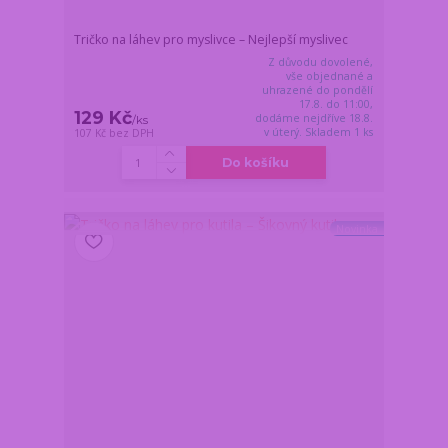
Tričko na láhev pro myslivce – Nejlepší myslivec
Z důvodu dovolené,
vše objednané a
uhrazené do pondělí
17.8. do 11:00,
129 Kč
dodáme nejdříve 18.8.
/
ks
v úterý. Skladem 1 ks
107 Kč
bez DPH
Do košíku
Novinka