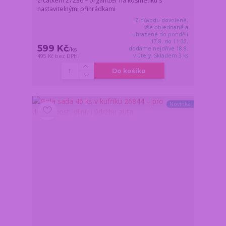
zrcátkem 27236 – organizér na kosmetiku s
nastavitelnými přihrádkami
Z důvodu dovolené,
vše objednané a
uhrazené do pondělí
17.8. do 11:00,
599 Kč
dodáme nejdříve 18.8.
/
ks
v úterý. Skladem 3 ks
495 Kč
bez DPH
Do košíku
Novinka