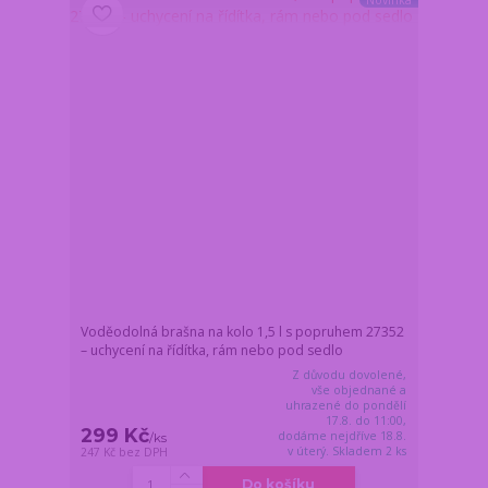
Voděodolná brašna na kolo 1,5 l s popruhem 27352
– uchycení na řídítka, rám nebo pod sedlo
Z důvodu dovolené,
vše objednané a
uhrazené do pondělí
17.8. do 11:00,
299 Kč
dodáme nejdříve 18.8.
/
ks
v úterý. Skladem 2 ks
247 Kč
bez DPH
Do košíku