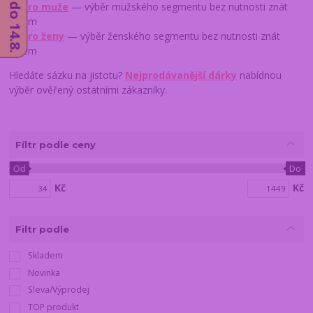
→
Pro muže
— výběr mužského segmentu bez nutnosti znát
zájem
→
Pro ženy
— výběr ženského segmentu bez nutnosti znát
zájem
Hledáte sázku na jistotu?
Nejprodávanější dárky
nabídnou
výběr ověřený ostatními zákazníky.
Fíltr podle ceny
Od
Do
Kč
Kč
Filtr podle
Skladem
Novinka
Sleva/Výprodej
TOP produkt