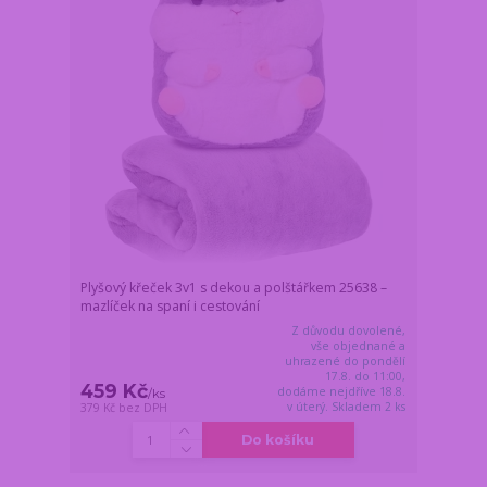
Plyšový křeček 3v1 s dekou a polštářkem 25638 –
mazlíček na spaní i cestování
Z důvodu dovolené,
vše objednané a
uhrazené do pondělí
17.8. do 11:00,
459 Kč
dodáme nejdříve 18.8.
/
ks
v úterý. Skladem 2 ks
379 Kč
bez DPH
Do košíku