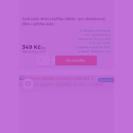
Gola sada 46 ks v kufříku 26844 – pro domácnost,
dílnu i údržbu auta
Z důvodu dovolené,
vše objednané a
uhrazené do pondělí
17.8. do 11:00,
349 Kč
dodáme nejdříve 18.8.
/
ks
v úterý. Skladem 2 ks
288 Kč
bez DPH
Do košíku
Novinka