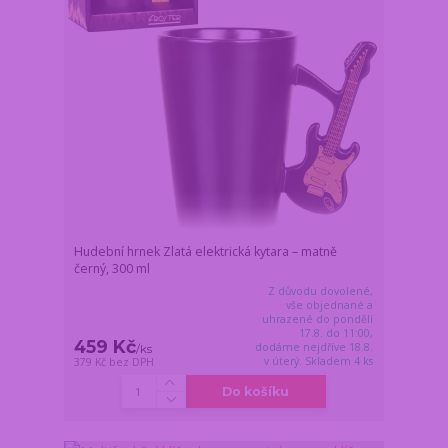
Hudební hrnek Zlatá elektrická kytara – matně
černý, 300 ml
Z důvodu dovolené,
vše objednané a
uhrazené do pondělí
17.8. do 11:00,
459 Kč
dodáme nejdříve 18.8.
/
ks
v úterý. Skladem 4 ks
379 Kč
bez DPH
Do košíku