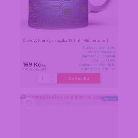
Dárkový hrnek pro ajťáka 320 ml – Motherboard
Z důvodu dovolené,
vše objednané a
uhrazené do pondělí
17.8. do 11:00,
169 Kč
dodáme nejdříve 18.8.
/
ks
v úterý. Skladem 1 ks
140 Kč
bez DPH
Do košíku
Novinka