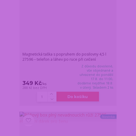
Magnetická taška s popruhem do posilovny 4,5 l
27596 – telefon a láhev po ruce při cvičení
Z důvodu dovolené,
vše objednané a
uhrazené do pondělí
17.8. do 11:00,
349 Kč
dodáme nejdříve 18.8.
/
ks
v úterý. Skladem 2 ks
288 Kč
bez DPH
Do košíku
Novinka