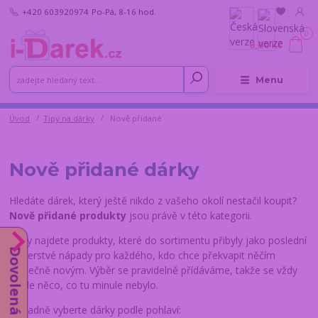
+420 603920974
Po-Pá, 8-16 hod.
0
0,00 Kč
Menu
Úvod
Tipy na dárky
Nově přidané
Nově přidané dárky
Hledáte dárek, který ještě nikdo z vašeho okolí nestačil koupit?
Nově přidané produkty
jsou právě v této kategorii.
Tady najdete produkty, které do sortimentu přibyly jako poslední
Dovolená do 14.8.
— čerstvé nápady pro každého, kdo chce překvapit něčím
skutečně novým. Výběr se pravidelně přídáváme, takže se vždy
najde něco, co tu minule nebylo.
Případně vyberte dárky podle pohlaví: