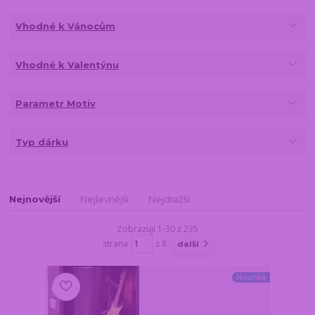
Vhodné k Vánocům
Vhodné k Valentýnu
Parametr Motiv
Typ dárku
Nejnovější
Nejlevnější
Nejdražší
Zobrazuji 1-30 z 235
strana
z 8
další
Novinka