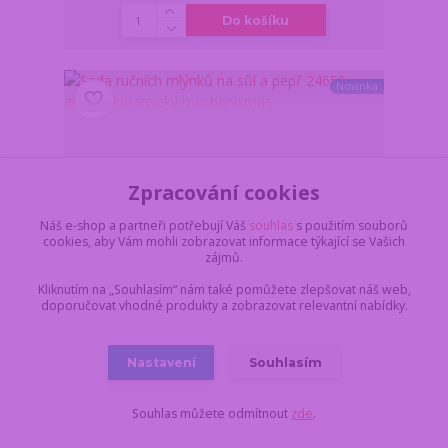
Do košíku
Novinka
Zpracování cookies
Náš e-shop a partneři potřebují Váš
souhlas
s použitím souborů
cookies, aby Vám mohli zobrazovat informace týkající se Vašich
zájmů.
Kliknutím na „Souhlasím“ nám také pomůžete zlepšovat náš web,
doporučovat vhodné produkty a zobrazovat relevantní nabídky.
Nastavení
Souhlasím
Sada ručních mlýnků na sůl a pepř 24650 – akácie,
keramický mechanismus
Souhlas můžete odmítnout
zde
.
Z důvodu dovolené,
vše objednané a