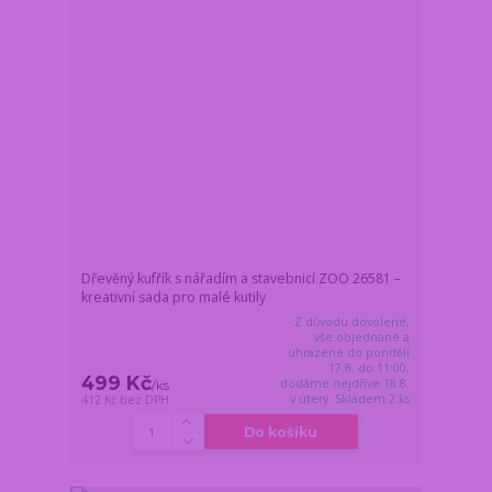
Dřevěný kufřík s nářadím a stavebnicí ZOO 26581 –
kreativní sada pro malé kutily
Z důvodu dovolené,
vše objednané a
uhrazené do pondělí
17.8. do 11:00,
499 Kč
dodáme nejdříve 18.8.
/
ks
v úterý. Skladem 2 ks
412 Kč
bez DPH
Do košíku