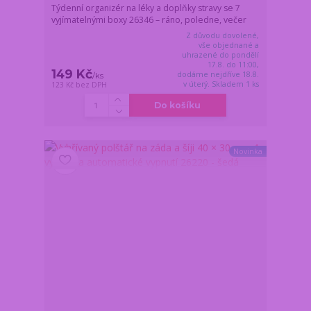
Týdenní organizér na léky a doplňky stravy se 7
vyjímatelnými boxy 26346 – ráno, poledne, večer
Z důvodu dovolené,
vše objednané a
uhrazené do pondělí
17.8. do 11:00,
149 Kč
dodáme nejdříve 18.8.
/
ks
v úterý. Skladem 1 ks
123 Kč
bez DPH
Do košíku
Novinka