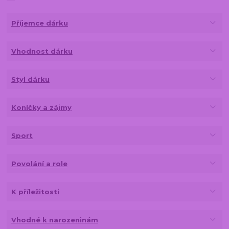
Příjemce dárku
Vhodnost dárku
Styl dárku
Koníčky a zájmy
Sport
Povolání a role
K příležitosti
Vhodné k narozeninám