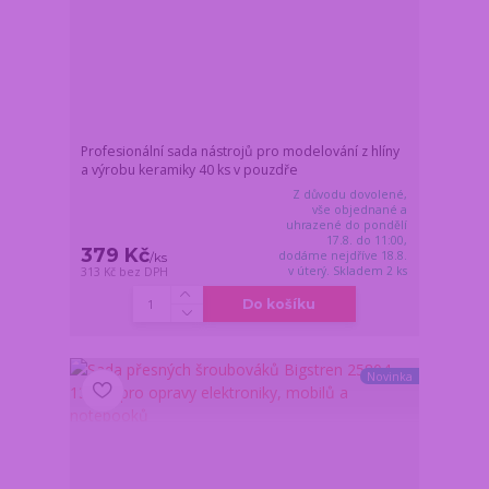
Profesionální sada nástrojů pro modelování z hlíny
a výrobu keramiky 40 ks v pouzdře
Z důvodu dovolené,
vše objednané a
uhrazené do pondělí
17.8. do 11:00,
379 Kč
dodáme nejdříve 18.8.
/
ks
v úterý. Skladem 2 ks
313 Kč
bez DPH
Do košíku
Novinka