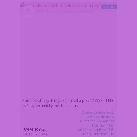
Novinka
Sada elektrických mlýnků na sůl a pepř 25558 – LED
světlo, keramický mechanismus
Z důvodu dovolené,
vše objednané a
uhrazené do pondělí
17.8. do 11:00,
399 Kč
dodáme nejdříve 18.8.
/
ks
v úterý. Skladem 1 ks
330 Kč
bez DPH