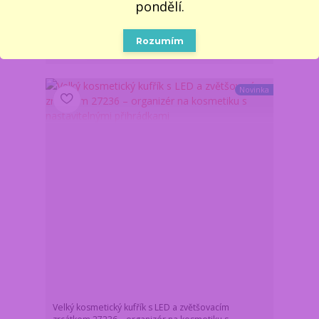
17.8. do 11:00,
pondělí.
369 Kč
dodáme nejdříve 18.8.
/
ks
v úterý. Skladem 3 ks
305 Kč
bez DPH
Rozumím
Do košíku
Novinka
Velký kosmetický kufřík s LED a zvětšovacím