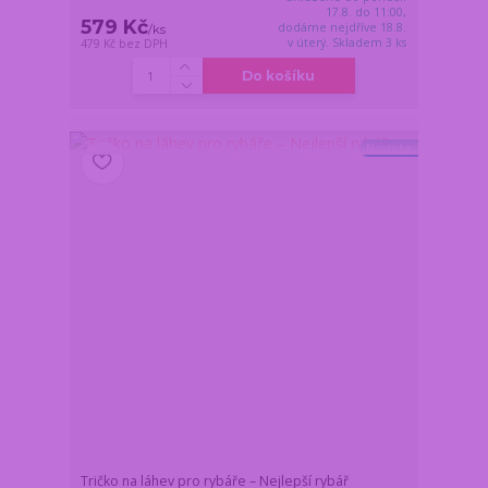
17.8. do 11:00,
579 Kč
dodáme nejdříve 18.8.
/
ks
v úterý. Skladem 3 ks
479 Kč
bez DPH
Do košíku
Novinka
Tričko na láhev pro rybáře – Nejlepší rybář