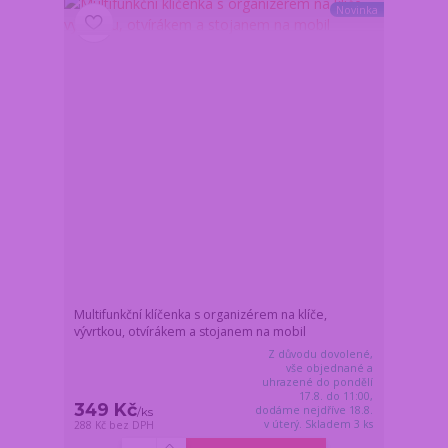
Novinka
Multifunkční klíčenka s organizérem na klíče,
vývrtkou, otvírákem a stojanem na mobil
Z důvodu dovolené,
vše objednané a
uhrazené do pondělí
17.8. do 11:00,
349 Kč
dodáme nejdříve 18.8.
/
ks
v úterý. Skladem 3 ks
288 Kč
bez DPH