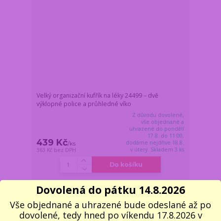
Velký organizační kufřík na léky 24499 – dvě
výklopné police a průhledné víko
Z důvodu dovolené,
vše objednané a
uhrazené do pondělí
17.8. do 11:00,
439 Kč
dodáme nejdříve 18.8.
/
ks
v úterý. Skladem 3 ks
363 Kč
bez DPH
Do košíku
Dovolená do pátku 14.8.2026
Novinka
Vše objednané a uhrazené bude odeslané až po
dovolené, tedy hned po víkendu 17.8.2026 v