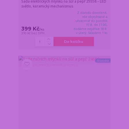
Sada elektrických mlýnků na sůl a pepř 25558 – LED
světlo, keramický mechanismus
Z důvodu dovolené,
vše objednané a
uhrazené do pondělí
17.8. do 11:00,
399 Kč
dodáme nejdříve 18.8.
/
ks
v úterý. Skladem 1 ks
330 Kč
bez DPH
Do košíku
Novinka