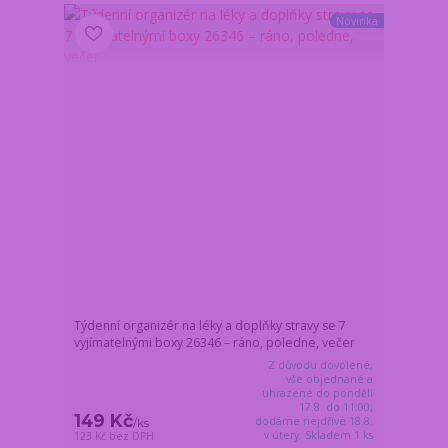
Novinka
Týdenní organizér na léky a doplňky stravy se 7
vyjímatelnými boxy 26346 – ráno, poledne, večer
Z důvodu dovolené,
vše objednané a
uhrazené do pondělí
17.8. do 11:00,
149 Kč
dodáme nejdříve 18.8.
/
ks
v úterý. Skladem 1 ks
123 Kč
bez DPH