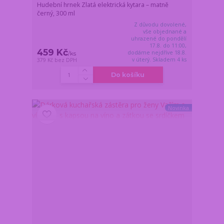
Hudební hrnek Zlatá elektrická kytara – matně
černý, 300 ml
Z důvodu dovolené,
vše objednané a
uhrazené do pondělí
17.8. do 11:00,
459 Kč
dodáme nejdříve 18.8.
/
ks
v úterý. Skladem 4 ks
379 Kč
bez DPH
Do košíku
Novinka