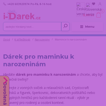
+420 603920974
Po-Pá, 8-16 hod.
0
0,00 Kč
Menu
Úvod
K příležitosti
Narozeniny
Mamince k narozeninám
Dárek pro maminku k
narozeninám
Hledáte
dárek pro maminku k narozeninám
a chcete, aby byl
skutečně trefný?
Dovolená do 14.8.
Vybírejte z vonných svíček a relaxačních sad, Crystocraft
přívěsků a figurek, šperkovnic, dekorativních polštářků nebo
láskyplných hrníčků pro každodenní ranní rituál - výběr je
sestavený pro rodinný a osobní kontext.