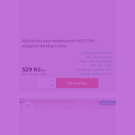
Růžový box plný nevadnoucích růží 27595 –
elegantní dárek pro ženu
Z důvodu dovolené,
vše objednané a
uhrazené do pondělí
17.8. do 11:00,
529 Kč
dodáme nejdříve 18.8.
/
ks
v úterý. Skladem 1 ks
437 Kč
bez DPH
Do košíku
Novinka