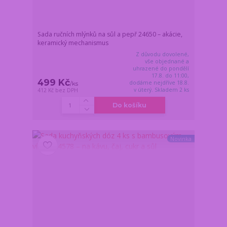
Sada ručních mlýnků na sůl a pepř 24650 – akácie,
keramický mechanismus
Z důvodu dovolené,
vše objednané a
uhrazené do pondělí
17.8. do 11:00,
499 Kč
dodáme nejdříve 18.8.
/
ks
v úterý. Skladem 2 ks
412 Kč
bez DPH
Do košíku
Novinka