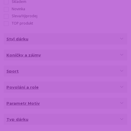
Skladem
Novinka
Sleva/Výprodej
TOP produkt
Styl dárku
Koníčky a zájmy
Sport
Povolání a role
Parametr Motiv
Typ dárku