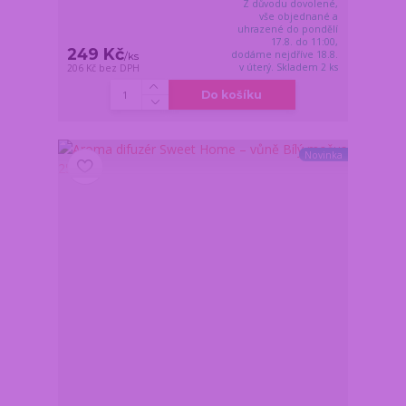
Z důvodu dovolené,
vše objednané a
uhrazené do pondělí
17.8. do 11:00,
249 Kč
dodáme nejdříve 18.8.
/
ks
v úterý. Skladem 2 ks
206 Kč
bez DPH
Do košíku
Novinka