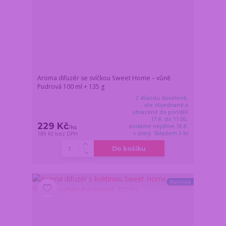
Aroma difuzér se svíčkou Sweet Home – vůně
Pudrová 100 ml + 135 g
Z důvodu dovolené,
vše objednané a
uhrazené do pondělí
17.8. do 11:00,
229 Kč
dodáme nejdříve 18.8.
/
ks
v úterý. Skladem 3 ks
189 Kč
bez DPH
Do košíku
Novinka