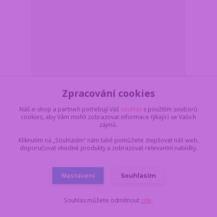
Zpracování cookies
Aroma difuzér s květinou Sweet Home -
Náš e-shop a partneři potřebují Váš
souhlas
s použitím souborů
Středomořský Bergamot 250 ml
cookies, aby Vám mohli zobrazovat informace týkající se Vašich
zájmů.
Z důvodu dovolené,
vše objednané a
uhrazené do pondělí
Kliknutím na „Souhlasím“ nám také pomůžete zlepšovat náš web,
17.8. do 11:00,
doporučovat vhodné produkty a zobrazovat relevantní nabídky.
549 Kč
dodáme nejdříve 18.8.
/
ks
v úterý. Skladem 1 ks
454 Kč
bez DPH
Do košíku
Nastavení
Souhlasím
Souhlas můžete odmítnout
zde
.
Novinka