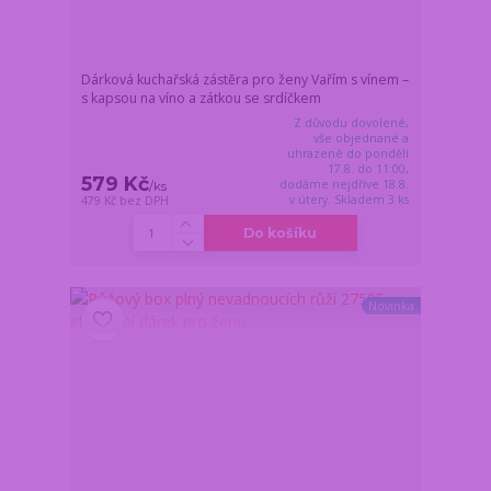
Dárková kuchařská zástěra pro ženy Vařím s vínem –
s kapsou na víno a zátkou se srdíčkem
Z důvodu dovolené,
vše objednané a
uhrazené do pondělí
17.8. do 11:00,
579 Kč
dodáme nejdříve 18.8.
/
ks
v úterý. Skladem 3 ks
479 Kč
bez DPH
Do košíku
Novinka