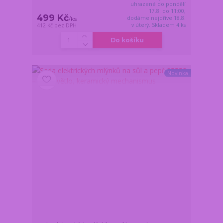
uhrazené do pondělí
17.8. do 11:00,
499 Kč
dodáme nejdříve 18.8.
/
ks
v úterý. Skladem 4 ks
412 Kč
bez DPH
Do košíku
Novinka