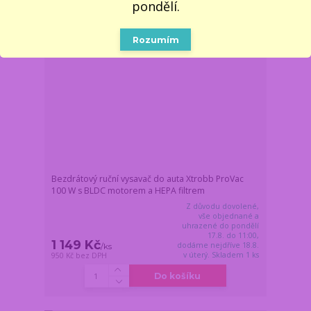
pondělí.
Rozumím
Bezdrátový ruční vysavač do auta Xtrobb ProVac
100 W s BLDC motorem a HEPA filtrem
Z důvodu dovolené,
vše objednané a
uhrazené do pondělí
17.8. do 11:00,
1 149 Kč
dodáme nejdříve 18.8.
/
ks
v úterý. Skladem 1 ks
950 Kč
bez DPH
Do košíku