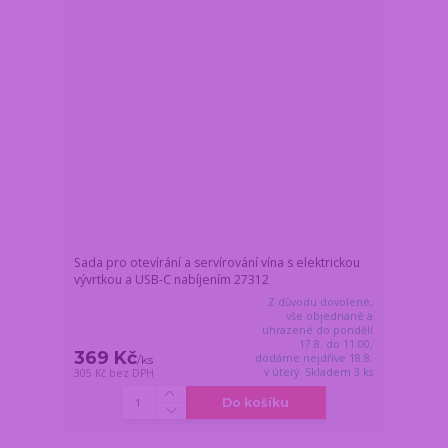
Sada pro otevírání a servírování vína s elektrickou
vývrtkou a USB-C nabíjením 27312
Z důvodu dovolené,
vše objednané a
uhrazené do pondělí
17.8. do 11:00,
369 Kč
dodáme nejdříve 18.8.
/
ks
v úterý. Skladem 3 ks
305 Kč
bez DPH
Do košíku