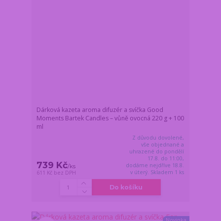
Dárková kazeta aroma difuzér a svíčka Good
Moments Bartek Candles – vůně ovocná 220 g + 100
ml
Z důvodu dovolené,
vše objednané a
uhrazené do pondělí
17.8. do 11:00,
739 Kč
dodáme nejdříve 18.8.
/
ks
v úterý. Skladem 1 ks
611 Kč
bez DPH
Do košíku
Novinka