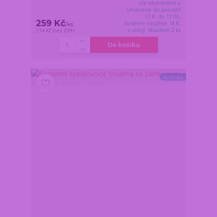
vše objednané a
uhrazené do pondělí
17.8. do 11:00,
259 Kč
dodáme nejdříve 18.8.
/
ks
v úterý. Skladem 2 ks
214 Kč
bez DPH
Do košíku
Novinka