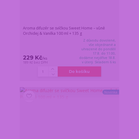
Aroma difuzér se svíčkou Sweet Home – vůně
Orchidej & Vanilka 100 ml + 135 g
Z důvodu dovolené,
vše objednané a
uhrazené do pondělí
17.8. do 11:00,
229 Kč
dodáme nejdříve 18.8.
/
ks
v úterý. Skladem 6 ks
189 Kč
bez DPH
Do košíku
Novinka