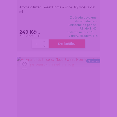
Aroma difuzér Sweet Home – vůně Bílý mošus 250
ml
Z důvodu dovolené,
vše objednané a
uhrazené do pondělí
17.8. do 11:00,
249 Kč
dodáme nejdříve 18.8.
/
ks
v úterý. Skladem 4 ks
206 Kč
bez DPH
Do košíku
Novinka