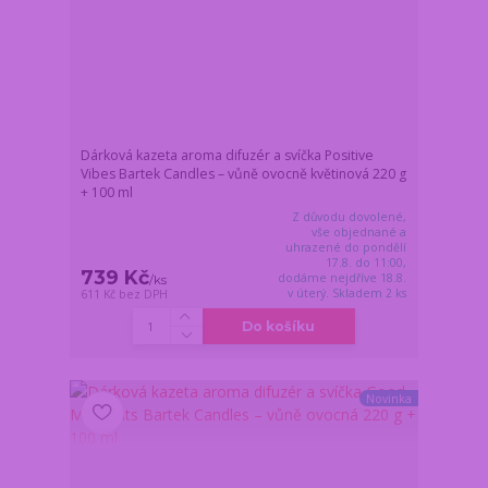
Dárková kazeta aroma difuzér a svíčka Positive
Vibes Bartek Candles – vůně ovocně květinová 220 g
+ 100 ml
Z důvodu dovolené,
vše objednané a
uhrazené do pondělí
17.8. do 11:00,
739 Kč
dodáme nejdříve 18.8.
/
ks
v úterý. Skladem 2 ks
611 Kč
bez DPH
Do košíku
Novinka