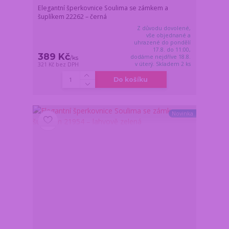
Elegantní šperkovnice Soulima se zámkem a
šuplíkem 22262 – černá
Z důvodu dovolené,
vše objednané a
uhrazené do pondělí
17.8. do 11:00,
389 Kč
dodáme nejdříve 18.8.
/
ks
v úterý. Skladem 2 ks
321 Kč
bez DPH
Do košíku
Novinka