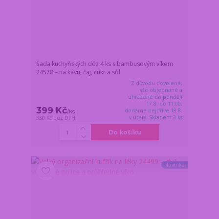
Sada kuchyňských dóz 4 ks s bambusovým víkem
24578 – na kávu, čaj, cukr a sůl
Z důvodu dovolené,
vše objednané a
uhrazené do pondělí
17.8. do 11:00,
399 Kč
dodáme nejdříve 18.8.
/
ks
v úterý. Skladem 3 ks
330 Kč
bez DPH
Do košíku
Novinka