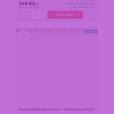
249 Kč
dodáme nejdříve 18.8.
/
ks
v úterý. Skladem 1 ks
206 Kč
bez DPH
Do košíku
Novinka
Aroma difuzér Sweet Home – vůně Pudrová 250 ml