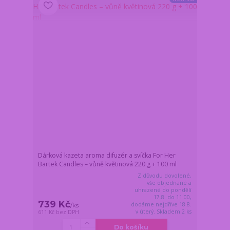
Dárková kazeta aroma difuzér a svíčka For Her
Bartek Candles – vůně květinová 220 g + 100 ml
Z důvodu dovolené,
vše objednané a
uhrazené do pondělí
17.8. do 11:00,
739 Kč
dodáme nejdříve 18.8.
/
ks
v úterý. Skladem 2 ks
611 Kč
bez DPH
Do košíku