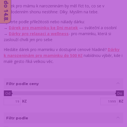
Dárek pro mámu k narozeninám by měl říct to, co se v
každodenním shonu nestihne: Díky. Myslím na tebe.
Vyberte podle příležitosti nebo nálady dárku:
→
Dárek pro maminku ke Dni matek
— sváteční a osobní
→
Dárky pro relaxaci a wellness
- pro maminku, která si
zaslouží chvíli jen pro sebe
Hledáte dárek pro maminku v dostupné cenové hladině?
Dárky
k narozeninám pro maminku do 500 Kč
nabídnou výběr, kde i
malé gesto říká velkou věc.
Fíltr podle ceny
Od
Do
Kč
Kč
Filtr podle