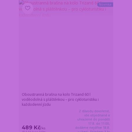
Novinka
Oboustranná brašna na kolo Trizand 60 l
voděodolná s pláštěnkou – pro cykloturistiku i
každodenní jízdu
Z důvodu dovolené,
vše objednané a
uhrazené do pondělí
17.8. do 11:00,
489 Kč
dodáme nejdříve 18.8.
/
ks
v úterý. Skladem 3 ks
404 Kč
bez DPH