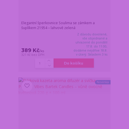
Elegantní šperkovnice Soulima se zámkem a
šuplíkem 21954 – lahvově zelená
Z důvodu dovolené,
vše objednané a
uhrazené do pondělí
17.8. do 11:00,
389 Kč
dodáme nejdříve 18.8.
/
ks
v úterý. Skladem 3 ks
321 Kč
bez DPH
Do košíku
Novinka