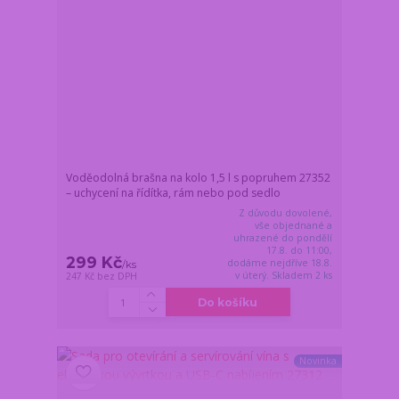
Voděodolná brašna na kolo 1,5 l s popruhem 27352
– uchycení na řídítka, rám nebo pod sedlo
Z důvodu dovolené,
vše objednané a
uhrazené do pondělí
17.8. do 11:00,
299 Kč
dodáme nejdříve 18.8.
/
ks
v úterý. Skladem 2 ks
247 Kč
bez DPH
Do košíku
Novinka