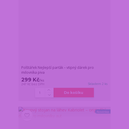
Polštářek Nejlepší parťák – vtipný dárek pro
milovníka piva
299 Kč
/
ks
Skladem 2 ks
247 Kč
bez DPH
Do košíku
Novinka