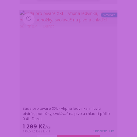
Novinka
Sada pro pivaře XXL - vtipná ledvinka, mluvící
otvírák, ponožky, svolávač na pivo a chladící půllitr
0.4l - Darot
1 289 Kč
/
ks
Skladem 1 ks
1 065 Kč
bez DPH