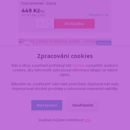
fotorámeček – Darot
449 Kč
/
ks
Skladem 1 ks
371 Kč
bez DPH
Do košíku
Novinka
Zpracování cookies
Náš e-shop a partneři potřebují Váš
souhlas
s použitím souborů
cookies, aby Vám mohli zobrazovat informace týkající se Vašich
zájmů.
Kliknutím na „Souhlasím“ nám také pomůžete zlepšovat náš web,
doporučovat vhodné produkty a zobrazovat relevantní nabídky.
Nastavení
Souhlasím
Souhlas můžete odmítnout
zde
.