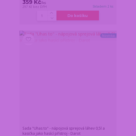
359 Kč
/
ks
Skladem 2 ks
297 Kč
bez DPH
Do košíku
Novinka
Sada "Uhas to" - nápojová sprejová láhev 0,5l a
kasička jako hasící přístroj - Darot