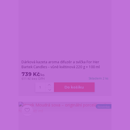
Dárková kazeta aroma difuzér a svíčka For Her
Bartek Candles – vůně květinová 220 g + 100 ml
739 Kč
/
ks
Skladem 2 ks
611 Kč
bez DPH
Do košíku
Novinka