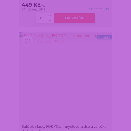
449 Kč
/
ks
Skladem 2 ks
371 Kč
bez DPH
Do košíku
Novinka
Balíček z lásky FOR YOU – mýdlové srdce a záložka