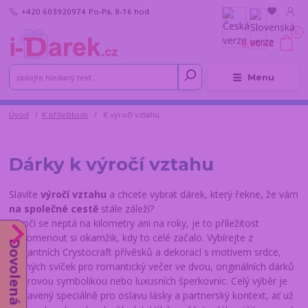
+420 603920974
Po-Pá, 8-16 hod.
0
0,00 Kč
Menu
Úvod
K příležitosti
K výročí vztahu
Dárky k výročí vztahu
Slavíte
výročí vztahu
a chcete vybrat dárek, který řekne, že vám
na společné cestě
stále záleží?
Výročí se neptá na kilometry ani na roky, je to příležitost
připomenout si okamžik, kdy to celé začalo. Vybírejte z
Dovolená od 10.8.
elegantních Crystocraft přívěsků a dekorací s motivem srdce,
vonných svíček pro romantický večer ve dvou, originálních dárků
s párovou symbolikou nebo luxusních šperkovnic. Celý výběr je
sestavený speciálně pro oslavu lásky a partnerský kontext, ať už