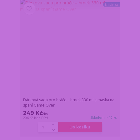
Novinka
Dárková sada pro hráče – hrnek 330 ml a maska na
spaní Game Over
249 Kč
/
ks
Skladem > 10 ks
206 Kč
bez DPH
Do košíku