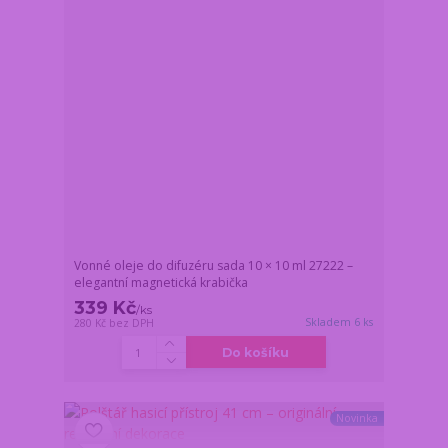
Vonné oleje do difuzéru sada 10 × 10 ml 27222 –
elegantní magnetická krabička
339 Kč
/
ks
Skladem 6 ks
280 Kč
bez DPH
Do košíku
Novinka