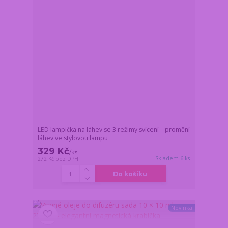
LED lampička na láhev se 3 režimy svícení – promění
láhev ve stylovou lampu
329 Kč
/
ks
Skladem 6 ks
272 Kč
bez DPH
Do košíku
Novinka