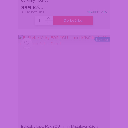
do knihy – Darot
399 Kč
/
ks
Skladem 2 ks
330 Kč
bez DPH
Do košíku
Novinka
Balíček z lásky FOR YOU – mini křišťálová růže a