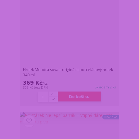
Hrnek Moudrá sova – originální porcelánový hrnek
340 ml
369 Kč
/
ks
Skladem 2 ks
305 Kč
bez DPH
Do košíku
Novinka