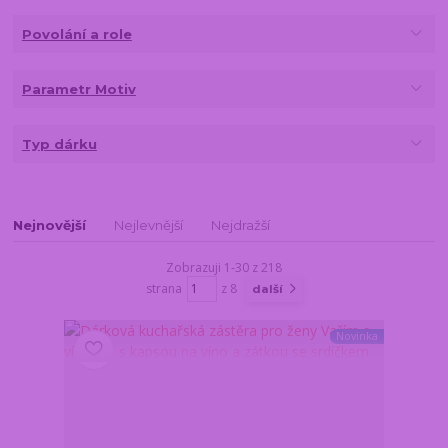
Povolání a role
Parametr Motiv
Typ dárku
Nejnovější
Nejlevnější
Nejdražší
Zobrazuji 1-30 z 218
strana
z 8
další
Novinka