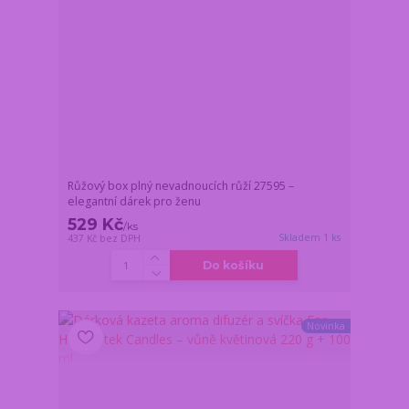
Růžový box plný nevadnoucích růží 27595 –
elegantní dárek pro ženu
529 Kč
/
ks
Skladem 1 ks
437 Kč
bez DPH
Do košíku
Novinka