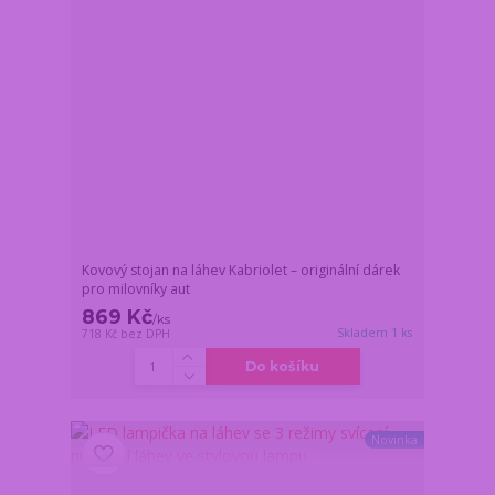
Kovový stojan na láhev Kabriolet – originální dárek
pro milovníky aut
869 Kč
/
ks
Skladem 1 ks
718 Kč
bez DPH
Do košíku
Novinka