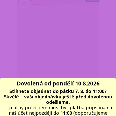
Novinka
Dětský plyšový cestovní polštářek s maskou na oči –
Dovolená od pondělí 10.8.2026
pejsek mops
359 Kč
Stihnete objednat do pátku 7. 8. do 11:00?
/
ks
Skladem 7 ks
297 Kč
bez DPH
Skvělé – vaši objednávku ještě před dovolenou
odešleme.
Do košíku
U platby převodem musí být platba připsána na
náš účet nejpozději do
11:00
(doporučujeme