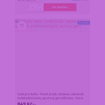
Skladem 1 ks
280 Kč
bez DPH
Do košíku
Novinka
Sada pro kutila – hrnek šroub, nástavec, náramek,
multifunkční karta, sprchový gel a klíčenka - Darot
849 Kč
/
ks