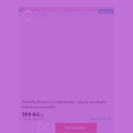
Novinka
Ponožky Prosecco v plechovce – vtipný dárek pro
milovnice šumivého
199 Kč
/
ks
Skladem 10 ks
164 Kč
bez DPH
Do košíku