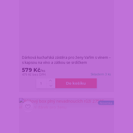
Dárková kuchařská zástěra pro ženy Vařím s vínem –
s kapsou na víno a zátkou se srdíčkem
579 Kč
/
ks
Skladem 3 ks
479 Kč
bez DPH
Do košíku
Novinka