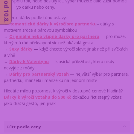
jste spolu rok, nebo desítky let. Výběr můžete dále zúžit pomocí
filtru Typ dárku nebo ceny.
Vyberte dárky podle tónu oslavy:
→
Romantické dárky k výročí
pro partnerku
– dárky s
motivem srdce a párovou symbolikou
→
Originální nebo vtipné dárky pro partnera
— pro muže,
který má rád překvapení víc než okázalá gesta
→
Sexy dárky
— když chcete výročí slavit jinak než při svíčkách
a víně
→
Dárky k Valentýnu
— klasická příležitost, která nikdy
nevyjde z módy
→
Dárky pro partnerský vztah
— největší výběr pro partnera,
partnerku, manžela i manželku na jednom místě
Hledáte milou pozornost k výročí v dostupné cenové hladině?
Dárky k výročí vztahu do 500 Kč
dokážou říct stejný vzkaz
jako dražší gesto, jen jinak.
Fíltr podle ceny