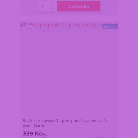
Do košíku
Novinka
Balíček pro pivaře S – pivní ponožky a svolávač na
pivo – Darot
339 Kč
/
ks