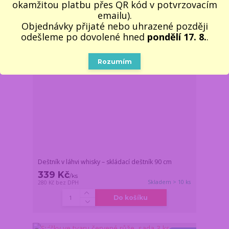
okamžitou platbu přes QR kód v potvrzovacím
Novinka
emailu).
Objednávky přijaté nebo uhrazené později
odešleme po dovolené hned
pondělí 17. 8.
.
Rozumím
Deštník v láhvi whisky – skládací deštník 90 cm
339 Kč
/
ks
Skladem > 10 ks
280 Kč
bez DPH
Do košíku