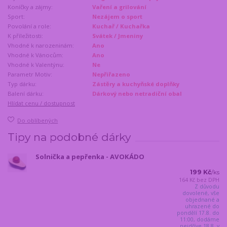
Koníčky a zájmy:
Vaření a grilování
Sport:
Nezájem o sport
Povolání a role:
Kuchař / Kuchařka
K příležitosti:
Svátek / Jmeniny
Vhodné k narozeninám:
Ano
Vhodné k Vánocům:
Ano
Vhodné k Valentýnu:
Ne
Parametr Motiv:
Nepřiřazeno
Typ dárku:
Zástěry a kuchyňské doplňky
Balení dárku:
Dárkový nebo netradiční obal
Hlídat cenu / dostupnost
Do oblíbených
Tipy na podobné dárky
Solnička a pepřenka - AVOKÁDO
199 Kč
/
ks
164 Kč
bez DPH
Z důvodu
dovolené, vše
objednané a
uhrazené do
pondělí 17.8. do
11:00, dodáme
nejdříve 18.8. v