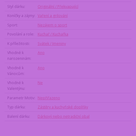
Styl dárku
Originální / Překvapující
Koníčky a zájmy
Vaření a grilování
Sport
Nezájem o sport
Povolání a role
Kuchař / Kuchařka
K příležitosti
Svátek / Jmeniny
Vhodné k
Ano
narozeninám
Vhodné k
Ano
Vánocům
Vhodné k
Ne
Valentýnu
Parametr Motiv
Nepřiřazeno
Typ dárku
Zástěry a kuchyňské doplňky
Balení dárku
Dárkový nebo netradiční obal