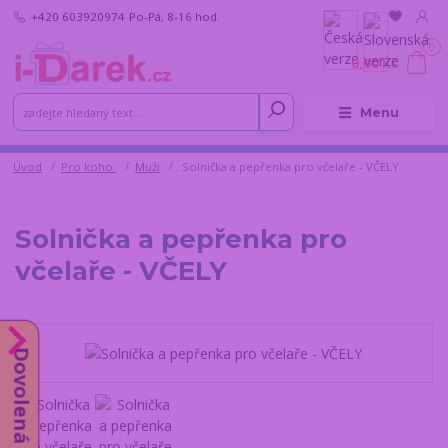
+420 603920974
Po-Pá, 8-16 hod.
0
0,00 Kč
Menu
Úvod
Pro koho
Muži
Solnička a pepřenka pro včelaře - VČELY
Solnička a pepřenka pro
včelaře - VČELY
Dovolená do 14.8.