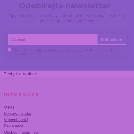
Odebírejte newsletter
Tipy na dárky, akce a slevy – pohodlně do e-mailu maximálně 1x
týdně. Neposíláme zbytečnosti.
Přihlásit se
Souhlasím se
zpracováním osobních údajů
za účelem rozesílky
newsletteru.
Texty k dovolené
INFORMACE
O nás
Doprava, platba
Vrácení zboží
Reklamace
Obchodní podmínky