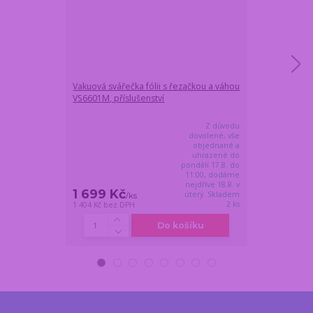
Vakuová svářečka fólii s řezačkou a váhou
Kompletní gril
VS6601M, příslušenství
nerez, hliníkov
Z důvodu
dovolené, vše
objednané a
uhrazené do
pondělí 17.8. do
11:00, dodáme
nejdříve 18.8. v
1 699 Kč
999 Kč
úterý. Skladem
/
ks
/
ks
2 ks
1 404 Kč
bez DPH
826 Kč
bez DPH
Do košíku