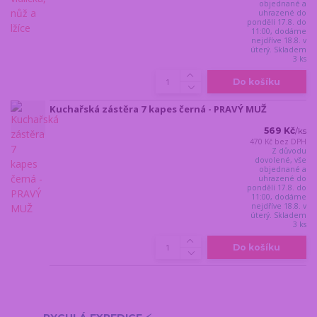
objednané a
uhrazené do
pondělí 17.8. do
11:00, dodáme
nejdříve 18.8. v
úterý. Skladem
3 ks
Do košíku
Kuchařská zástěra 7 kapes černá - PRAVÝ MUŽ
569 Kč
/
ks
470 Kč
bez DPH
Z důvodu
dovolené, vše
objednané a
uhrazené do
pondělí 17.8. do
11:00, dodáme
nejdříve 18.8. v
úterý. Skladem
3 ks
Do košíku