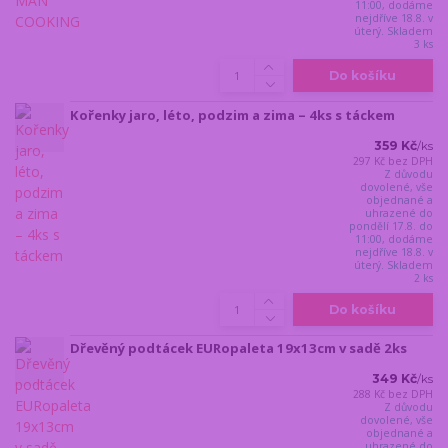
11:00, dodáme
nejdříve 18.8. v
úterý. Skladem
3 ks
Do košíku
Kořenky jaro, léto, podzim a zima – 4ks s táckem
359 Kč
/
ks
297 Kč
bez DPH
Z důvodu
dovolené, vše
objednané a
uhrazené do
pondělí 17.8. do
11:00, dodáme
nejdříve 18.8. v
úterý. Skladem
2 ks
Do košíku
Dřevěný podtácek EURopaleta 19x13cm v sadě 2ks
349 Kč
/
ks
288 Kč
bez DPH
Z důvodu
dovolené, vše
objednané a
uhrazené do