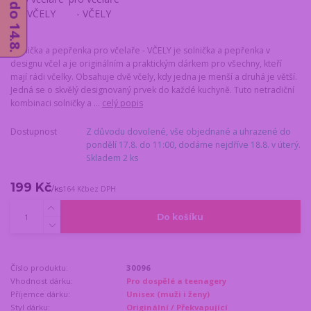
Solnička a pepřenka pro včelaře - VČELY je solnička a pepřenka v
designu včel a je originálním a praktickým dárkem pro všechny, kteří
mají rádi včelky. Obsahuje dvě včely, kdy jedna je menší a druhá je větší.
Jedná se o skvělý designovaný prvek do každé kuchyně. Tuto netradiční
kombinaci solničky a ...
celý popis
Dostupnost
Z důvodu dovolené, vše objednané a uhrazené do
pondělí 17.8. do 11:00, dodáme nejdříve 18.8. v úterý.
Skladem 2 ks
199 Kč
/
ks
164 Kč
bez DPH
Do košíku
Číslo produktu:
30096
Vhodnost dárku:
Pro dospělé a teenagery
Příjemce dárku:
Unisex (muži i ženy)
Styl dárku:
Originální / Překvapující