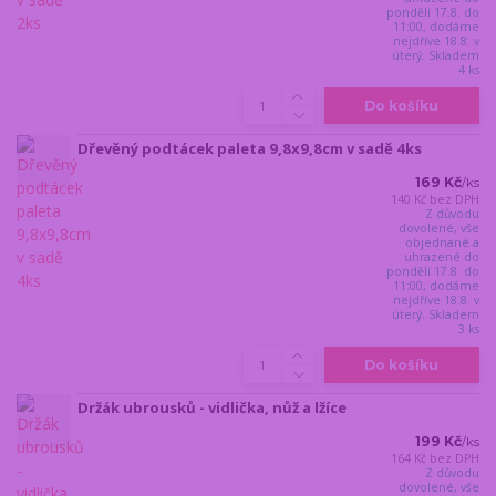
pondělí 17.8. do
11:00, dodáme
nejdříve 18.8. v
úterý. Skladem
4 ks
Do košíku
Dřevěný podtácek paleta 9,8x9,8cm v sadě 4ks
169 Kč
/
ks
140 Kč
bez DPH
Z důvodu
dovolené, vše
objednané a
uhrazené do
pondělí 17.8. do
11:00, dodáme
nejdříve 18.8. v
úterý. Skladem
3 ks
Do košíku
Držák ubrousků - vidlička, nůž a lžíce
199 Kč
/
ks
164 Kč
bez DPH
Z důvodu
dovolené, vše