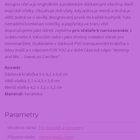
designu včel a je originálním a praktickým dárkem pro všechny, kteří
mají rádi včelky. Obsahuje dvě včely, kdy jedna je menší a druhá je
větší. Jedná se o skvělý designovaný prvek do každé kuchyně. Tuto
netradiční kombinaci solničky a pepřenky ve tvaru včel
doporučujeme jako dárek zejména
pro včelaře k narozeninám
, k
svátku nebo k Vánocům nebo i jako drobný svatební dárek pro
novomanžele. Dodáváme v dárkové PVC transparentní krabičce s
bílou mašlí a s nápisem FOR YOU a v dolní části má nápis "Mommy
and Me ... Sweet as Can Bee".
Rozměr:
Dárková krabička 9 x 6,2 x 6,8 cm
Větší včelka 5,1 x 4,5 x 3,8 cm
Menší včelka 4,2 x 3,2 x 3,2 cm
Materiál:
keramika
Parametry
Vhodnost dárku
Pro dospělé a teenagery
Příjemce dárku
Unisex (muži i ženy)