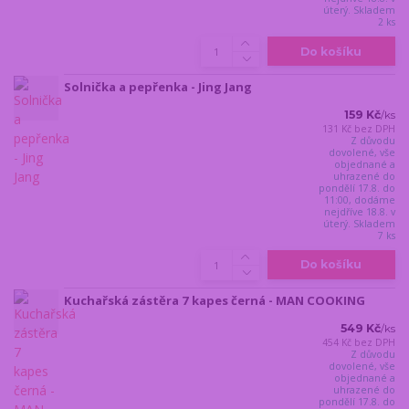
úterý. Skladem
2 ks
Do košíku
Solnička a pepřenka - Jing Jang
159 Kč
/
ks
131 Kč
bez DPH
Z důvodu
dovolené, vše
objednané a
uhrazené do
pondělí 17.8. do
11:00, dodáme
nejdříve 18.8. v
úterý. Skladem
7 ks
Do košíku
Kuchařská zástěra 7 kapes černá - MAN COOKING
549 Kč
/
ks
454 Kč
bez DPH
Z důvodu
dovolené, vše
objednané a
uhrazené do
pondělí 17.8. do