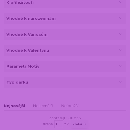
K příležitosti
Vhodné k narozeninám
Vhodné k Vánocům
Vhodné k Valentýnu
Parametr Motiv
Typ dárku
Nejnovější
Nejlevnější
Nejdražší
Zobrazuji 1-30 z 56
strana
z 2
další