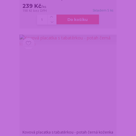
239 Kč
/
ks
Skladem 5 ks
198 Kč
bez DPH
Do košíku
Kovová placatka s tabatěrkou - potah černá koženka