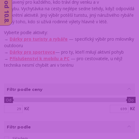
sestavený pro každého, kdo tráví dny venku a v
pohybu. Vychytávka na cesty nejlépe sedne tehdy, když odpovídá
konkrétní aktivitě. Jiný výběr potěší turistu, jiný náruživého rybáře
a jiný toho, kdo si užívá rodinné výlety hlavně v létě.
Vyberte podle aktivity:
→
Dárky pro turisty a rybáře
— specifický výběr pro milovníky
outdooru
→
Dárky pro sportovce
— pro ty, kteří milují aktivní pohyb
→
Příslušenství k mobilu a PC
— pro cestovatele, u nějž
technika nesmí chybět ani v terénu
Fíltr podle ceny
Od
Do
Kč
Kč
Filtr podle
Skladem