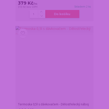
379 Kč
/
ks
Skladem 2 ks
313 Kč
bez DPH
Do košíku
Termoska 0,5l s dávkovačem - Dělostřelecký náboj