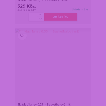
Skládací láhev 0,55 l - Tenisový míček
329 Kč
/
ks
Skladem 6 ks
272 Kč
bez DPH
Do košíku
Skládací láhev 0,55 l - Basketbalový míč