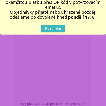
okamžitou platbu přes QR kód v potvrzovacím
379 Kč
/
ks
emailu).
Skladem 6 ks
313 Kč
bez DPH
Objednávky přijaté nebo uhrazené později
Do košíku
odešleme po dovolené hned
pondělí 17. 8.
.
Rozumím
Novinka
Dětský plyšový cestovní polštářek s maskou na oči -