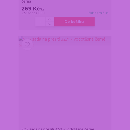
černá
269 Kč
/
ks
Skladem 8 ks
222 Kč
bez DPH
Do košíku
SOS sada na přežití 32v1 - vodotěsné černé