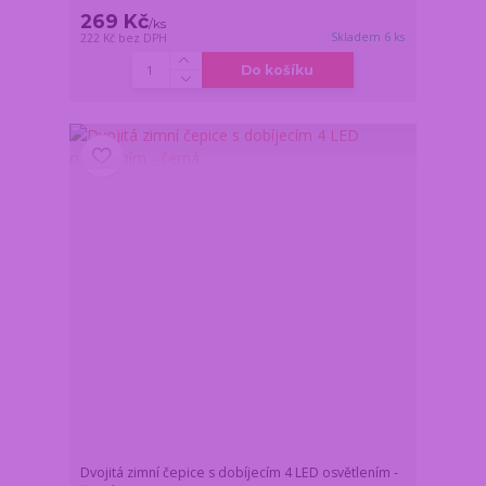
269 Kč
/
ks
Skladem 6 ks
222 Kč
bez DPH
Do košíku
Dvojitá zimní čepice s dobíjecím 4 LED osvětlením -