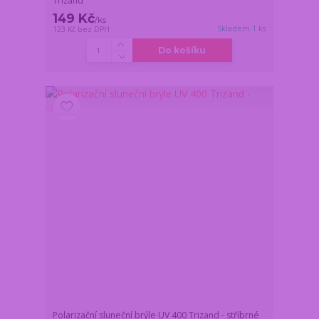
Trizand
149 Kč
/
ks
Skladem 1 ks
123 Kč
bez DPH
Do košíku
Polarizační sluneční brýle UV 400 Trizand - stříbrné