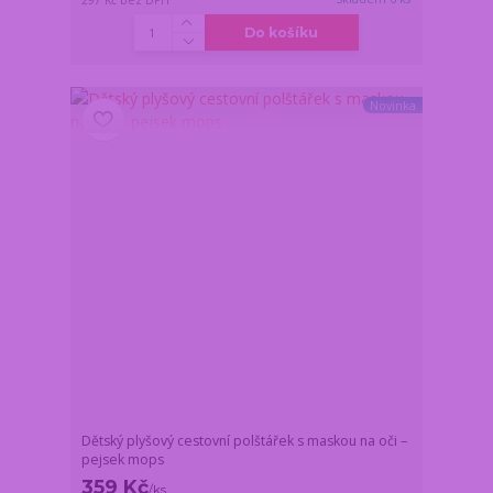
Do košíku
Novinka
Dětský plyšový cestovní polštářek s maskou na oči –
pejsek mops
359 Kč
/
ks