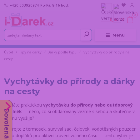
+420 603920974
Po-Pá, 8-16 hod.
0
0,00 Kč
Menu
Úvod
Tipy na dárky
Dárky podle typu
Vychytávky do přírody a na
cesty
Vychytávky do přírody a dárky
na cesty
Hledáte praktickou
vychytávku do přírody nebo outdoorový
Dovolená od 10.8.
doplněk
— něco, co si obdarovaný vezme s sebou a skutečně v
terénu využije?
Vybírejte z termosek, survival sad, čelovek, vodotěsných pouzder
nebo doplňků pro aktivní trávení volného času — tento výběr je