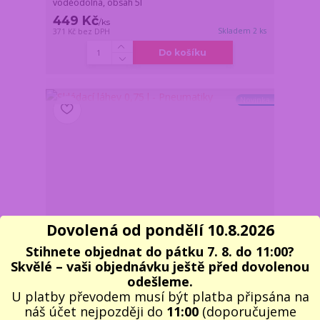
voděodolná, obsah 5l
449 Kč
/
ks
Skladem 2 ks
371 Kč
bez DPH
Do košíku
Novinka
Dovolená od pondělí 10.8.2026
Stihnete objednat do pátku 7. 8. do 11:00?
Skvělé – vaši objednávku ještě před dovolenou
odešleme.
U platby převodem musí být platba připsána na
náš účet nejpozději do
11:00
(doporučujeme
Skládací láhev 0,75 l - Pneumatiky