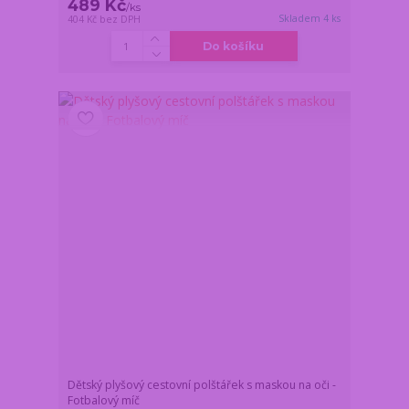
489 Kč
/
ks
Skladem 4 ks
404 Kč
bez DPH
Do košíku
Dětský plyšový cestovní polštářek s maskou na oči -
Fotbalový míč