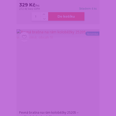
329 Kč
/
ks
Skladem 6 ks
272 Kč
bez DPH
Do košíku
Novinka
Pevná brašna na rám koloběžky 25205 –