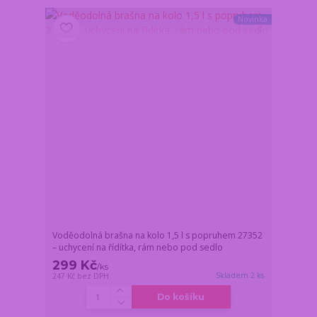
Novinka
Voděodolná brašna na kolo 1,5 l s popruhem 27352
– uchycení na řídítka, rám nebo pod sedlo
299 Kč
/
ks
Skladem 2 ks
247 Kč
bez DPH
Do košíku