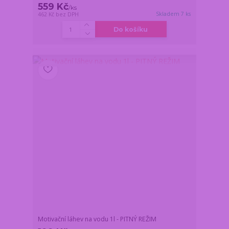
559 Kč
/
ks
Skladem 7 ks
462 Kč
bez DPH
Do košíku
Motivační láhev na vodu 1l - PITNÝ REŽIM