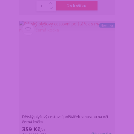
Do košíku
Novinka
Dětský plyšový cestovní polštářek s maskou na oči –
černá kočka
359 Kč
/
ks
Skladem 6 ks
297 Kč
bez DPH