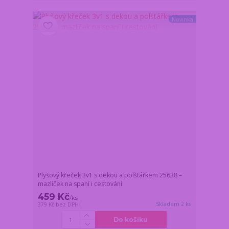
Novinka
Plyšový křeček 3v1 s dekou a polštářkem 25638 –
mazlíček na spaní i cestování
459 Kč
/
ks
Skladem 2 ks
379 Kč
bez DPH
Do košíku