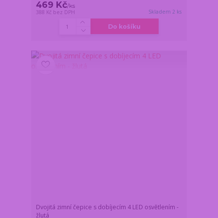
469 Kč
/
ks
Skladem 2 ks
388 Kč
bez DPH
Do košíku
Dvojitá zimní čepice s dobíjecím 4 LED osvětlením -
žlutá