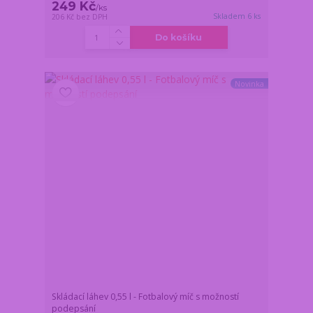
249 Kč
/
ks
Skladem 6 ks
206 Kč
bez DPH
Do košíku
Novinka
Skládací láhev 0,55 l - Fotbalový míč s možností
podepsání