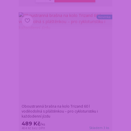
Novinka
Oboustranná brašna na kolo Trizand 60 l
voděodolná s pláštěnkou – pro cykloturistiku i
každodenní jízdu
489 Kč
/
ks
Skladem 3 ks
404 Kč
bez DPH