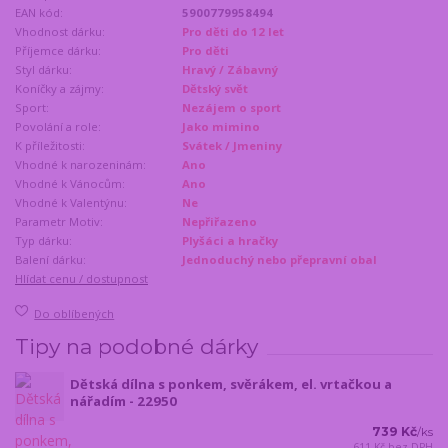
EAN kód:
5900779958494
Vhodnost dárku:
Pro děti do 12 let
Příjemce dárku:
Pro děti
Styl dárku:
Hravý / Zábavný
Koníčky a zájmy:
Dětský svět
Sport:
Nezájem o sport
Povolání a role:
Jako mimino
K příležitosti:
Svátek / Jmeniny
Vhodné k narozeninám:
Ano
Vhodné k Vánocům:
Ano
Vhodné k Valentýnu:
Ne
Parametr Motiv:
Nepřiřazeno
Typ dárku:
Plyšáci a hračky
Balení dárku:
Jednoduchý nebo přepravní obal
Hlídat cenu / dostupnost
Do oblíbených
Tipy na podobné dárky
Dětská dílna s ponkem, svěrákem, el. vrtačkou a
nářadím - 22950
739 Kč
/
ks
611 Kč
bez DPH