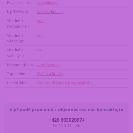
Povolání a role
Jako mimino
K příležitosti
Svátek / Jmeniny
Vhodné k
Ano
narozeninám
Vhodné k
Ano
Vánocům
Vhodné k
Ne
Valentýnu
Parametr Motiv
Nepřiřazeno
Typ dárku
Plyšáci a hračky
Balení dárku
Jednoduchý nebo přepravní obal
V případě problémů s objednávkou nás kontaktujte
+420 603920974
Po-Pá, 8-16 hod.