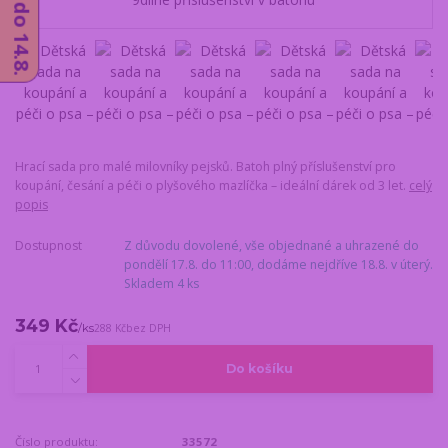
Hrací sada pro malé milovníky pejsků. Batoh plný příslušenství pro
koupání, česání a péči o plyšového mazlíčka – ideální dárek od 3 let.
celý
popis
Dostupnost
Z důvodu dovolené, vše objednané a uhrazené do
pondělí 17.8. do 11:00, dodáme nejdříve 18.8. v úterý.
Skladem 4 ks
349 Kč
/
ks
288 Kč
bez DPH
Do košíku
Číslo produktu:
33572