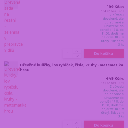
199 Kč
/
ks
164 Kč
bez DPH
Z důvodu
dovolené, vše
objednané a
uhrazené do
pondělí 17.8. do
11:00, dodáme
nejdříve 18.8. v
úterý. Skladem
3 ks
Do košíku
Dřevěné kuličky, lov rybiček, čísla, kruhy - matematika
hrou
449 Kč
/
ks
371 Kč
bez DPH
Z důvodu
dovolené, vše
objednané a
uhrazené do
pondělí 17.8. do
11:00, dodáme
nejdříve 18.8. v
úterý. Skladem
3 ks
Do košíku