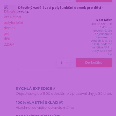
Dřevěný vzdělávací polyfunkční domek pro děti -
22564
469 Kč
/
ks
388 Kč
bez DPH
Z důvodu
dovolené, vše
objednané a
uhrazené do
pondělí 17.8. do
11:00, dodáme
nejdříve 18.8. v
úterý. Skladem
3 ks
Do košíku
RYCHLÁ EXPEDICE ⚡
Objednávky do 11:00 odesíláme v pracovní dny ještě dnes
100% VLASTNÍ SKLAD 📦
Všechno, co vidíte, opravdu máme