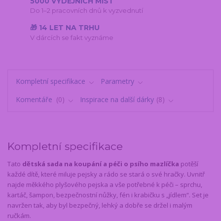
5000 VÝDEJNÍCH MÍST
Do 1–2 pracovních dnů k vyzvednutí
🎁 14 LET NA TRHU
V dárcích se fakt vyznáme
Kompletní specifikace
Parametry
Komentáře
0
Inspirace na další dárky
8
Kompletní specifikace
Tato
dětská sada na koupání a péči o psího mazlíčka
potěší
každé dítě, které miluje pejsky a rádo se stará o své hračky. Uvnitř
najde měkkého plyšového pejska a vše potřebné k péči – sprchu,
kartáč, šampon, bezpečnostní nůžky, fén i krabičku s „jídlem“. Set je
navržen tak, aby byl bezpečný, lehký a dobře se držel i malým
ručkám.