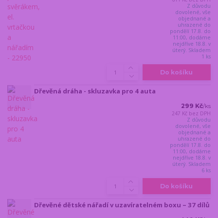
Z důvodu
dovolené, vše
objednané a
uhrazené do
pondělí 17.8. do
11:00, dodáme
nejdříve 18.8. v
úterý. Skladem
1 ks
Do košíku
Dřevěná dráha - skluzavka pro 4 auta
299 Kč
/
ks
247 Kč
bez DPH
Z důvodu
dovolené, vše
objednané a
uhrazené do
pondělí 17.8. do
11:00, dodáme
nejdříve 18.8. v
úterý. Skladem
6 ks
Do košíku
Dřevěné dětské nářadí v uzavíratelném boxu – 37 dílů