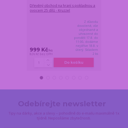
Dřevěný obchod na hraní s pokladnou a
Malý kočičí dig
ovocem 25 dílů - Kruzzel
modrobílý
Z důvodu
dovolené, vše
objednané a
uhrazené do
pondělí 17.8. do
11:00, dodáme
nejdříve 18.8. v
999 Kč
699 Kč
úterý. Skladem
/
ks
/
ks
2 ks
826 Kč
bez DPH
578 Kč
bez DPH
Do košíku
Odebírejte newsletter
Tipy na dárky, akce a slevy – pohodlně do e-mailu maximálně 1x
týdně. Neposíláme zbytečnosti.