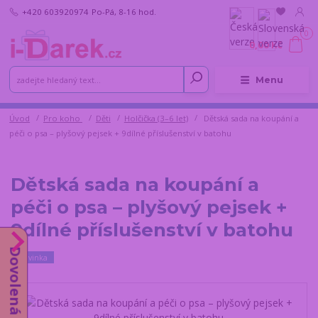
+420 603920974
Po-Pá, 8-16 hod.
0
0,00 Kč
Menu
Úvod
Pro koho
Děti
Holčička (3–6 let)
Dětská sada na koupání a
péči o psa – plyšový pejsek + 9dílné příslušenství v batohu
Dětská sada na koupání a
péči o psa – plyšový pejsek +
9dílné příslušenství v batohu
Dovolená do 14.8.
Novinka