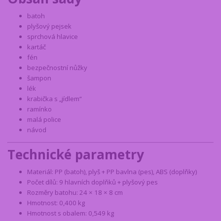
batoh
plyšový pejsek
sprchová hlavice
kartáč
fén
bezpečnostní nůžky
šampon
lék
krabička s „jídlem“
ramínko
malá police
návod
Technické parametry
Materiál: PP (batoh), plyš + PP bavlna (pes), ABS (doplňky)
Počet dílů: 9 hlavních doplňků + plyšový pes
Rozměry batohu: 24 × 18 × 8 cm
Hmotnost: 0,400 kg
Hmotnost s obalem: 0,549 kg