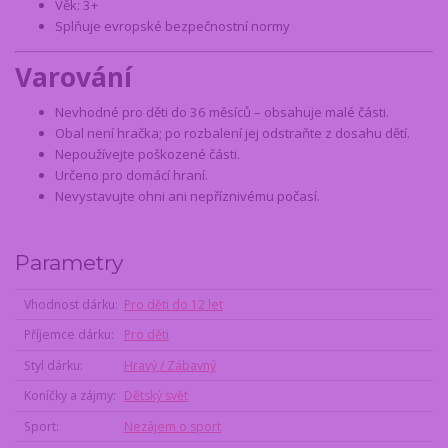
Věk: 3+
Splňuje evropské bezpečnostní normy
Varování
Nevhodné pro děti do 36 měsíců – obsahuje malé části.
Obal není hračka; po rozbalení jej odstraňte z dosahu dětí.
Nepoužívejte poškozené části.
Určeno pro domácí hraní.
Nevystavujte ohni ani nepříznivému počasí.
Parametry
Vhodnost dárku
Pro děti do 12 let
Příjemce dárku
Pro děti
Styl dárku
Hravý / Zábavný
Koníčky a zájmy
Dětský svět
Sport
Nezájem o sport