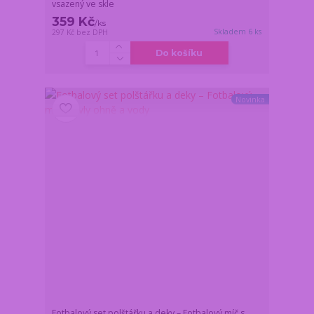
vsazený ve skle
359 Kč
/
ks
Skladem 6 ks
297 Kč
bez DPH
Do košíku
Novinka
Fotbalový set polštářku a deky – Fotbalový míč s