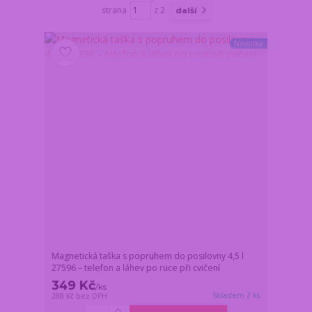
strana
z 2
další
Novinka
Magnetická taška s popruhem do posilovny 4,5 l
27596 – telefon a láhev po ruce při cvičení
349 Kč
/
ks
Skladem 2 ks
288 Kč
bez DPH