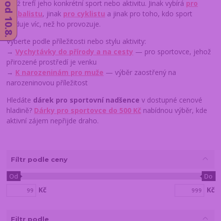
když trefí jeho konkrétní sport nebo aktivitu. Jinak vybírá
pro
fotbalistu
, jinak
pro cyklistu
a jinak pro toho, kdo sport
sleduje víc, než ho provozuje.
Vyberte podle příležitosti nebo stylu aktivity:
→
Vychytávky do přírody a na cesty
— pro sportovce, jehož
přirozené prostředí je venku
→
K narozeninám pro muže
— výběr zaostřený na
narozeninovou příležitost
Hledáte
dárek pro sportovní nadšence
v dostupné cenové
hladině?
Dárky pro sportovce do 500 Kč
nabídnou výběr, kde
aktivní zájem nepřijde draho.
Fíltr podle ceny
Od
Do
Kč
Kč
Filtr podle