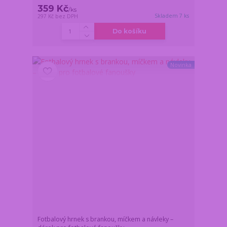
359 Kč
/
ks
Skladem 7 ks
297 Kč
bez DPH
Do košíku
Novinka
Fotbalový hrnek s brankou, míčkem a návleky –