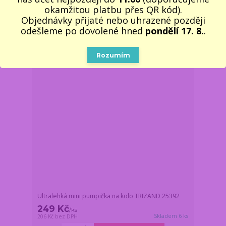
okamžitou platbu přes QR kód).
Do košíku
Objednávky přijaté nebo uhrazené později
odešleme po dovolené hned
pondělí 17. 8.
.
TOP produkt
Novinka
Rozumím
Ultralehká mini pumpička na kolo TRIZAND 25392
249 Kč
/
ks
Skladem 6 ks
206 Kč
bez DPH