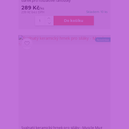
dárek pro fotbalové fanoušky
289 Kč
/
ks
Skladem 10 ks
239 Kč
bez DPH
Do košíku
Novinka
Svalnatý keramický hrnek pro siláky - Muscle Mug