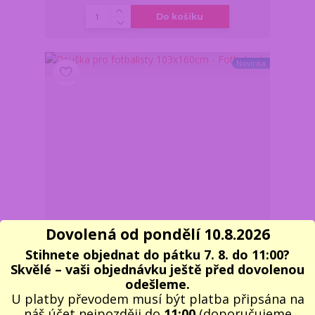
Do košíku
Novinka
Dovolená od pondělí 10.8.2026
Stihnete objednat do pátku 7. 8. do 11:00?
Skvělé – vaši objednávku ještě před dovolenou
Osuška pro fotbalisty 103x160cm - Fotbalové hřiště
odešleme.
599 Kč
U platby převodem musí být platba připsána na
/
ks
Skladem 4 ks
495 Kč
bez DPH
náš účet nejpozději do
11:00
(doporučujeme