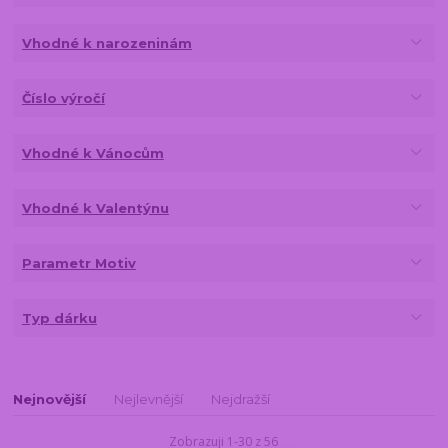
Vhodné k narozeninám
Číslo výročí
Vhodné k Vánocům
Vhodné k Valentýnu
Parametr Motiv
Typ dárku
Nejnovější
Nejlevnější
Nejdražší
Zobrazuji 1-30 z 56