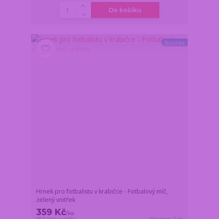
Do košíku
Novinka
Hrnek pro fotbalistu v krabičce - Fotbalový míč,
zelený vnitřek
359 Kč
/
ks