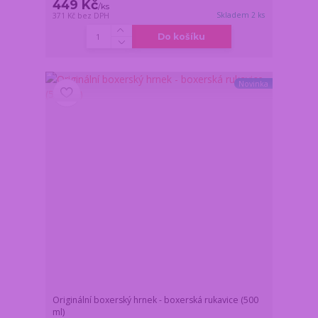
449 Kč
/
ks
Skladem 2 ks
371 Kč
bez DPH
Do košíku
Novinka
Originální boxerský hrnek - boxerská rukavice (500
ml)