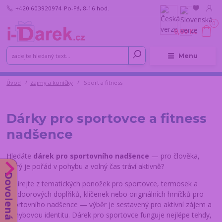
+420 603920974
Po-Pá, 8-16 hod.
0
0,00 Kč
Menu
Úvod
Zájmy a koníčky
Sport a fitness
Dárky pro sportovce a fitness
nadšence
Hledáte
dárek pro sportovního nadšence
— pro člověka,
který je pořád v pohybu a volný čas tráví aktivně?
Dovolená od 10.8.
Vybírejte z tematických ponožek pro sportovce, termosek a
outdoorových doplňků, klíčenek nebo originálních hrníčků pro
sportovního nadšence — výběr je sestavený pro aktivní zájem a
pohybovou identitu. Dárek pro sportovce funguje nejlépe tehdy,