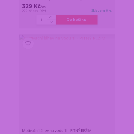
329 Kč
/
ks
Skladem 6 ks
272 Kč
bez DPH
Do košíku
Motivační láhev na vodu 1l - PITNÝ REŽIM