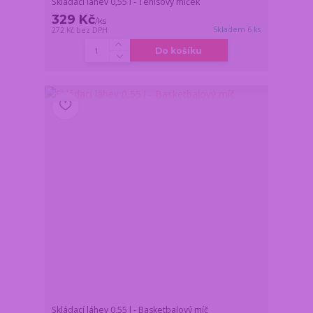
Skládací láhev 0,55 l - Tenisový míček
329 Kč
/
ks
Skladem 6 ks
272 Kč
bez DPH
Do košíku
Skládací láhev 0,55 l - Basketbalový míč