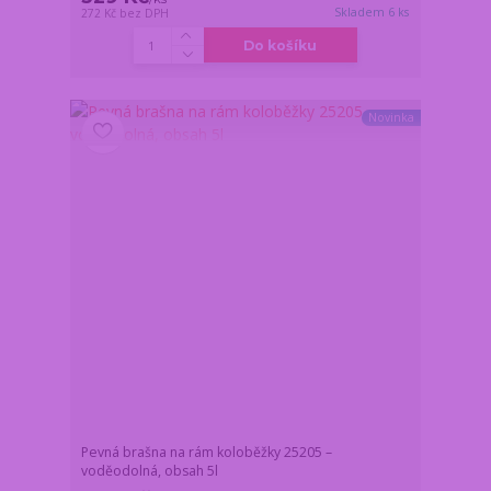
Skladem 6 ks
272 Kč
bez DPH
Do košíku
Novinka
Pevná brašna na rám koloběžky 25205 –
voděodolná, obsah 5l