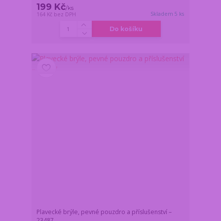
199 Kč
/
ks
Skladem 5 ks
164 Kč
bez DPH
Do košíku
Plavecké brýle, pevné pouzdro a příslušenství –
23487