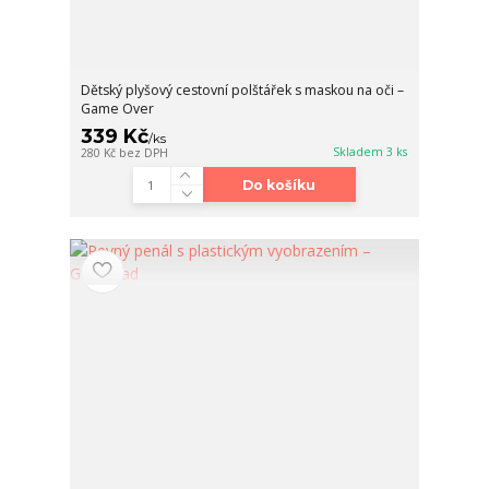
Dětský plyšový cestovní polštářek s maskou na oči –
Game Over
339 Kč
/
ks
Skladem 3 ks
280 Kč
bez DPH
Do košíku