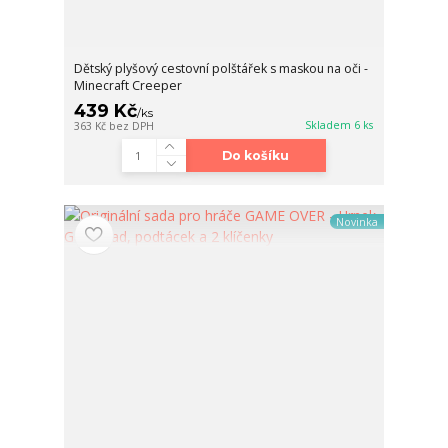
Dětský plyšový cestovní polštářek s maskou na oči -
Minecraft Creeper
439 Kč
/
ks
Skladem 6 ks
363 Kč
bez DPH
Do košíku
Novinka