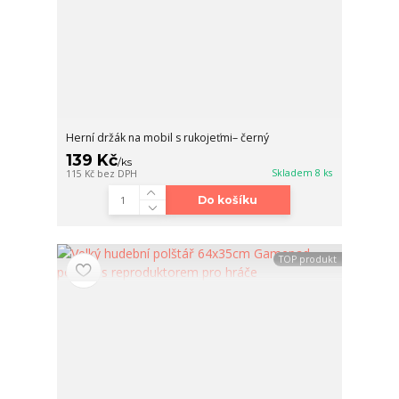
Herní držák na mobil s rukojeťmi– černý
139 Kč
/
ks
Skladem 8 ks
115 Kč
bez DPH
Do košíku
TOP produkt