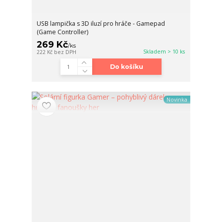
USB lampička s 3D iluzí pro hráče - Gamepad
(Game Controller)
269 Kč
/
ks
Skladem > 10 ks
222 Kč
bez DPH
Do košíku
Novinka