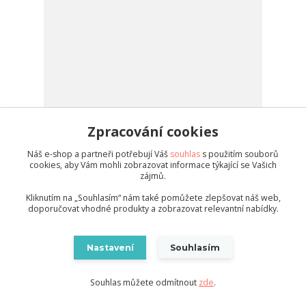
Zpracování cookies
Stolní držák na mobil - třetí ruka 60cm
Náš e-shop a partneři potřebují Váš
souhlas
s použitím souborů
179 Kč
/
ks
cookies, aby Vám mohli zobrazovat informace týkající se Vašich
Skladem 8 ks
148 Kč
bez DPH
zájmů.
Do košíku
Kliknutím na „Souhlasím“ nám také pomůžete zlepšovat náš web,
doporučovat vhodné produkty a zobrazovat relevantní nabídky.
Novinka
Nastavení
Souhlasím
Souhlas můžete odmítnout
zde
.