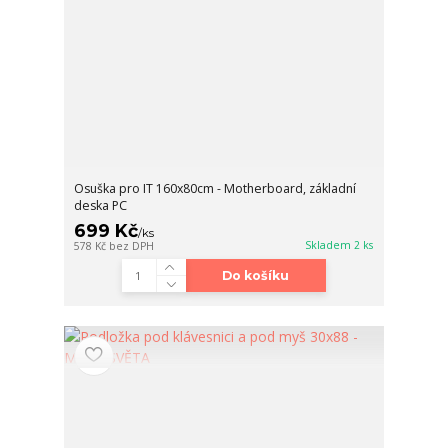
Osuška pro IT 160x80cm - Motherboard, základní
deska PC
699 Kč
/
ks
Skladem 2 ks
578 Kč
bez DPH
Do košíku