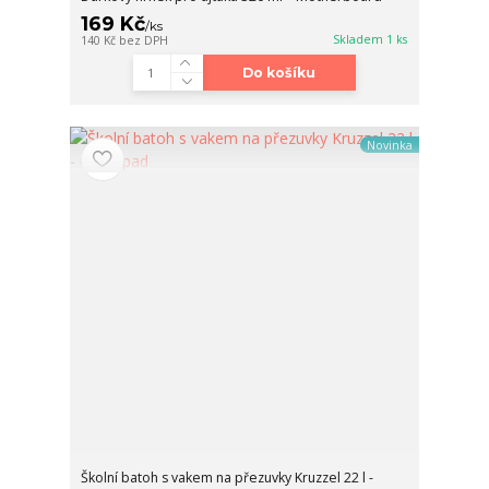
169 Kč
/
ks
Skladem 1 ks
140 Kč
bez DPH
Do košíku
Novinka
Školní batoh s vakem na přezuvky Kruzzel 22 l -