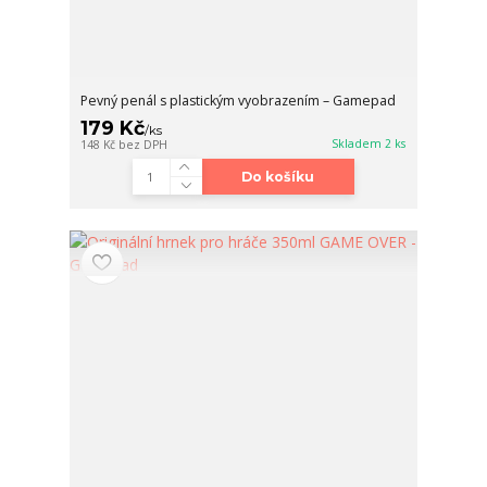
Pevný penál s plastickým vyobrazením – Gamepad
179 Kč
/
ks
Skladem 2 ks
148 Kč
bez DPH
Do košíku