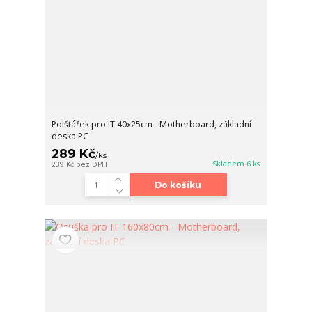
Polštářek pro IT 40x25cm - Motherboard, základní
deska PC
289 Kč
/
ks
Skladem 6 ks
239 Kč
bez DPH
Do košíku