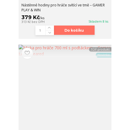
Nástěnné hodiny pro hráče svítící ve tmě – GAMER
PLAY & WIN
379 Kč
/
ks
Skladem 8 ks
313 Kč
bez DPH
Do košíku
TOP produkt
Novinka