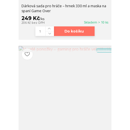
Dárková sada pro hráče – hrnek 330 ml a maska na
spaní Game Over
249 Kč
/
ks
Skladem > 10 ks
206 Kč
bez DPH
Do košíku
Novinka