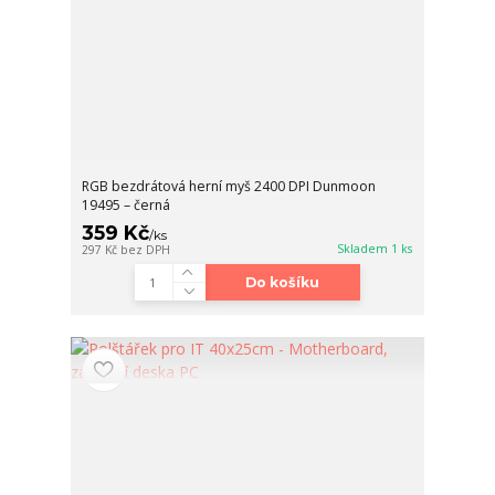
RGB bezdrátová herní myš 2400 DPI Dunmoon
19495 – černá
359 Kč
/
ks
Skladem 1 ks
297 Kč
bez DPH
Do košíku