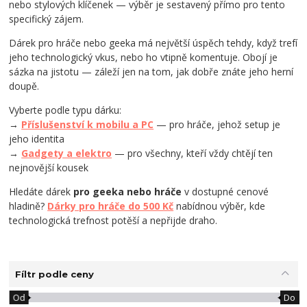
nebo stylových klíčenek — výběr je sestavený přímo pro tento
specifický zájem.
Dárek pro hráče nebo geeka má největší úspěch tehdy, když trefí
jeho technologický vkus, nebo ho vtipně komentuje. Obojí je
sázka na jistotu — záleží jen na tom, jak dobře znáte jeho herní
doupě.
Vyberte podle typu dárku:
→
Příslušenství k mobilu a PC
— pro hráče, jehož setup je
jeho identita
→
Gadgety a elektro
— pro všechny, kteří vždy chtějí ten
nejnovější kousek
Hledáte dárek
pro geeka nebo hráče
v dostupné cenové
hladině?
Dárky pro hráče do 500 Kč
nabídnou výběr, kde
technologická trefnost potěší a nepřijde draho.
Fíltr podle ceny
Od
Do