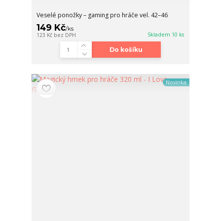
Veselé ponožky – gaming pro hráče vel. 42–46
149 Kč
/
ks
Skladem 10 ks
123 Kč
bez DPH
Do košíku
Novinka