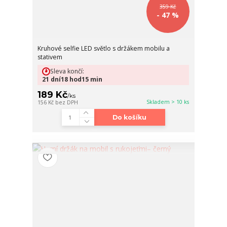
359 Kč
- 47 %
Kruhové selfie LED světlo s držákem mobilu a
stativem
Sleva končí:
21
dní
18
hod
15
min
189 Kč
/
ks
Skladem > 10 ks
156 Kč
bez DPH
Do košíku