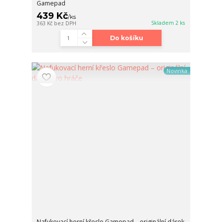
Gamepad
439 Kč
/
ks
Skladem 2 ks
363 Kč
bez DPH
Do košíku
Novinka
Nafukovací herní křeslo Gamepad – originální dárek