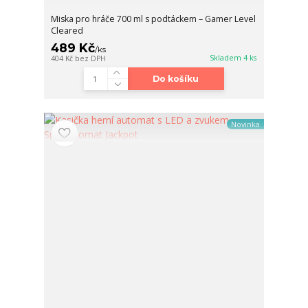
Miska pro hráče 700 ml s podtáckem – Gamer Level
Cleared
489 Kč
/
ks
Skladem 4 ks
404 Kč
bez DPH
Do košíku
Novinka