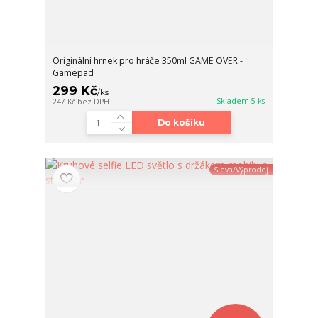
Originální hrnek pro hráče 350ml GAME OVER -
Gamepad
299 Kč
/
ks
Skladem 5 ks
247 Kč
bez DPH
Do košíku
Sleva/Výprodej