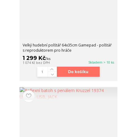
Velký hudební polštář 64x35cm Gamepad - polštář
s reproduktorem pro hráče
1 299 Kč
/
ks
Skladem > 10 ks
1 074 Kč
bez DPH
Do košíku