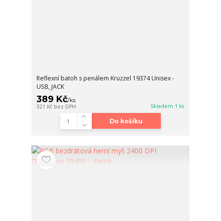
Reflexní batoh s penálem Kruzzel 19374 Unisex -
USB, JACK
389 Kč
/
ks
Skladem 1 ks
321 Kč
bez DPH
Do košíku