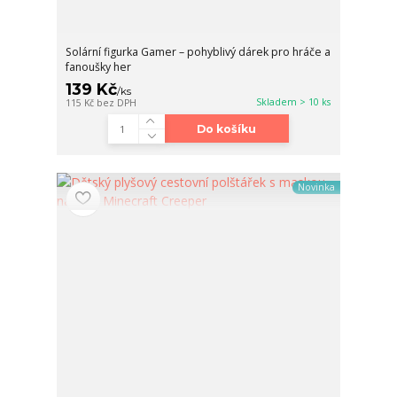
Solární figurka Gamer – pohyblivý dárek pro hráče a
fanoušky her
139 Kč
/
ks
Skladem > 10 ks
115 Kč
bez DPH
Do košíku
Novinka