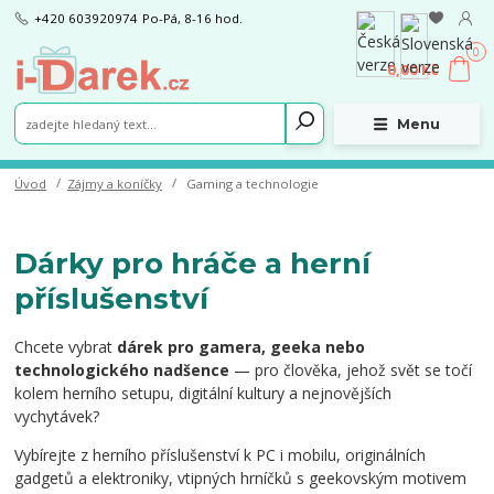
+420 603920974
Po-Pá, 8-16 hod.
0
0,00 Kč
Menu
Úvod
Zájmy a koníčky
Gaming a technologie
Dárky pro hráče a herní
příslušenství
Chcete vybrat
dárek pro gamera, geeka nebo
technologického nadšence
— pro člověka, jehož svět se točí
kolem herního setupu, digitální kultury a nejnovějších
vychytávek?
Vybírejte z herního příslušenství k PC i mobilu, originálních
gadgetů a elektroniky, vtipných hrníčků s geekovským motivem