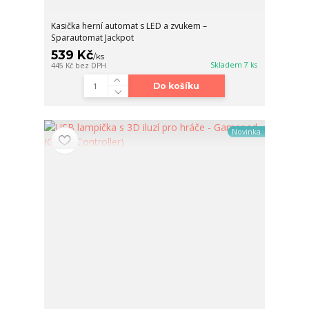
Kasička herní automat s LED a zvukem –
Sparautomat Jackpot
539 Kč
/
ks
Skladem 7 ks
445 Kč
bez DPH
Do košíku
Novinka