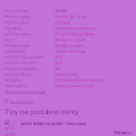
Číslo produktu:
28189
Vhodnost dárku:
Pro děti do 12 let
Příjemce dárku:
Jen ženy
Styl dárku:
Vyzdvihující osobnost
Koníčky a zájmy:
PC, gaming a gadgety
Sport:
Nezájem o sport
Povolání a role:
Mladý duchem
K příležitosti:
Svátek / Jmeniny
Vhodné k narozeninám:
Ano
Vhodné k Vánocům:
Ano
Vhodné k Valentýnu:
Ne
Parametr Motiv:
Nepřiřazeno
Typ dárku:
Příslušenství k mobilu a PC
Balení dárku:
Běžný komerční obal
Hlídat cenu / dostupnost
Do oblíbených
Tipy na podobné dárky
Krční držák na mobil - třetí ruka
129 Kč
/
ks