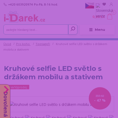
+420 603920974
Po-Pá, 8-16 hod.
0
0,00 Kč
Menu
Úvod
Pro koho
Teenageři
Kruhové selfie LED světlo s držákem
mobilu a stativem
Kruhové selfie LED světlo s
držákem mobilu a stativem
Sleva/Výprodej
Dovolená do 14.8.
359 Kč
- 47 %