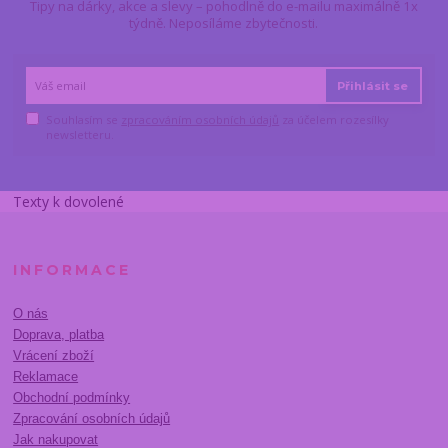
Tipy na dárky, akce a slevy – pohodlně do e-mailu maximálně 1x
týdně. Neposíláme zbytečnosti.
Přihlásit se
Souhlasím se
zpracováním osobních údajů
za účelem rozesílky
newsletteru.
Texty k dovolené
INFORMACE
O nás
Doprava, platba
Vrácení zboží
Reklamace
Obchodní podmínky
Zpracování osobních údajů
Jak nakupovat