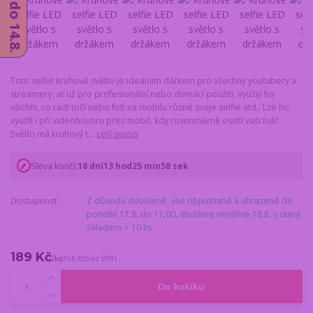
Toto selfie kruhové světlo je ideálním dárkem pro všechny youtubery a
streamery, ať už pro profesionální nebo domácí použití. Využijí ho
všichni, co rádi točí nebo fotí na mobilu různé svoje selfie atd.. Lze ho
využít i při videohovoru přes mobil, kdy rovnoměrně osvítí vaši tvář.
Světlo má kruhový t...
celý popis
Sleva končí:
18
dní
13
hod
25
min
57
sek
Dostupnost
Z důvodu dovolené, vše objednané a uhrazené do
pondělí 17.8. do 11:00, dodáme nejdříve 18.8. v úterý.
Skladem > 10 ks
189 Kč
/
ks
156 Kč
bez DPH
Do košíku