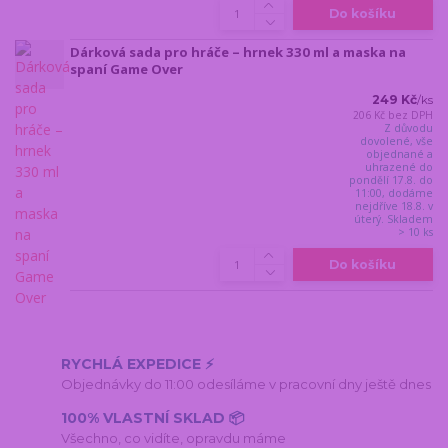
Do košíku
Dárková sada pro hráče – hrnek 330 ml a maska na
spaní Game Over
249 Kč
/
ks
206 Kč
bez DPH
Z důvodu
dovolené, vše
objednané a
uhrazené do
pondělí 17.8. do
11:00, dodáme
nejdříve 18.8. v
úterý. Skladem
> 10 ks
Do košíku
RYCHLÁ EXPEDICE ⚡
Objednávky do 11:00 odesíláme v pracovní dny ještě dnes
100% VLASTNÍ SKLAD 📦
Všechno, co vidíte, opravdu máme