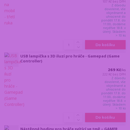
107 Kč
bez DPH
Z důvodu
dovolené, vše
objednané a
uhrazené do
pondělí 17.8. do
11:00, dodáme
nejdříve 18.8. v
úterý. Skladem
> 10 ks
Do košíku
USB lampička s 3D iluzí pro hráče - Gamepad (Game
Controller)
269 Kč
/
ks
222 Kč
bez DPH
Z důvodu
dovolené, vše
objednané a
uhrazené do
pondělí 17.8. do
11:00, dodáme
nejdříve 18.8. v
úterý. Skladem
> 10 ks
Do košíku
Nástěnné hodiny pro hráče svítící ve tmě – GAMER