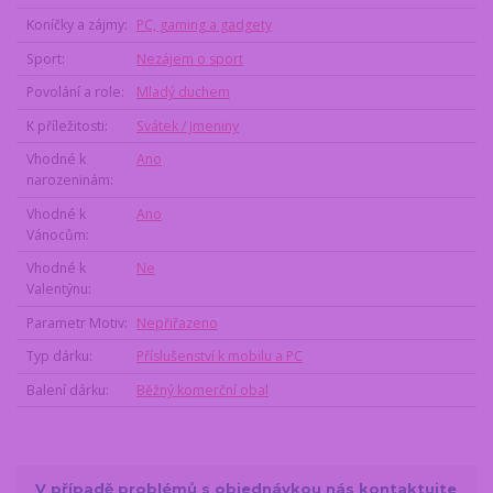
Koníčky a zájmy
PC, gaming a gadgety
Sport
Nezájem o sport
Povolání a role
Mladý duchem
K příležitosti
Svátek / Jmeniny
Vhodné k
Ano
narozeninám
Vhodné k
Ano
Vánocům
Vhodné k
Ne
Valentýnu
Parametr Motiv
Nepřiřazeno
Typ dárku
Příslušenství k mobilu a PC
Balení dárku
Běžný komerční obal
V případě problémů s objednávkou nás kontaktujte