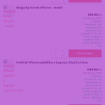
Magický hrnek iPhone - mobil
259 Kč
/
ks
214 Kč
bez DPH
Z důvodu
dovolené, vše
objednané a
uhrazené do
pondělí 17.8. do
11:00, dodáme
nejdříve 18.8. v
úterý. Skladem
1 ks
Do košíku
Polštář iPhone jablíčko s kapsou 33x21x13cm
499 Kč
/
ks
412 Kč
bez DPH
Z důvodu
dovolené, vše
objednané a
uhrazené do
pondělí 17.8. do
11:00, dodáme
nejdříve 18.8. v
úterý. Skladem
3 ks