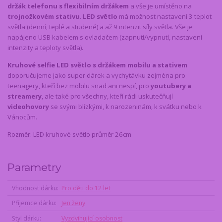
držák telefonu s flexibilním držákem
a vše je umístěno na
trojnožkovém stativu
.
LED světlo
má možnost nastavení 3 teplot
světla (denní, teplé a studené) a až 9 intenzit síly světla. Vše je
napájeno USB kabelem s ovladačem (zapnutí/vypnutí, nastavení
intenzity a teploty světla).
Kruhové selfie LED světlo s držákem mobilu a stativem
doporučujeme jako super dárek a vychytávku zejména pro
teenagery, kteří bez mobilu snad ani nespí, pro
youtubery a
streamery
, ale také pro všechny, kteří rádi uskutečňují
videohovory
se svými blízkými, k narozeninám, k svátku nebo k
Vánocům.
Rozměr: LED kruhové světlo průměr 26cm
Parametry
Vhodnost dárku
Pro děti do 12 let
Příjemce dárku
Jen ženy
Styl dárku
Vyzdvihující osobnost