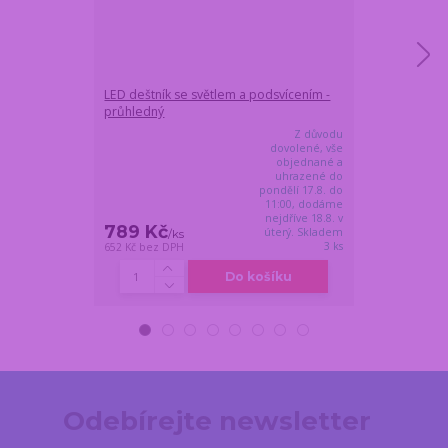
LED deštník se světlem a podsvícením -
Kasička herní 
průhledný
Sparautomat J
Z důvodu
dovolené, vše
objednané a
uhrazené do
pondělí 17.8. do
11:00, dodáme
nejdříve 18.8. v
789 Kč
539 Kč
úterý. Skladem
/
ks
/
ks
3 ks
652 Kč
bez DPH
445 Kč
bez DPH
Do košíku
Odebírejte newsletter