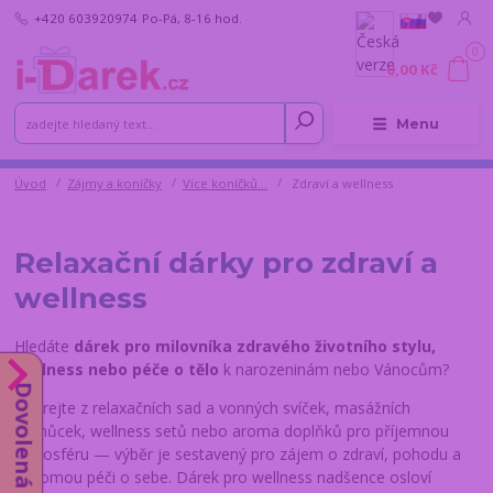
+420 603920974
Po-Pá, 8-16 hod.
0
0,00 Kč
Menu
Úvod
Zájmy a koníčky
Více koníčků...
Zdraví a wellness
Relaxační dárky pro zdraví a
wellness
Hledáte
dárek pro milovníka zdravého životního stylu,
wellness nebo péče o tělo
k narozeninám nebo Vánocům?
Dovolená od 10.8.
Vybírejte z relaxačních sad a vonných svíček, masážních
pomůcek, wellness setů nebo aroma doplňků pro příjemnou
atmosféru — výběr je sestavený pro zájem o zdraví, pohodu a
vědomou péči o sebe. Dárek pro wellness nadšence osloví