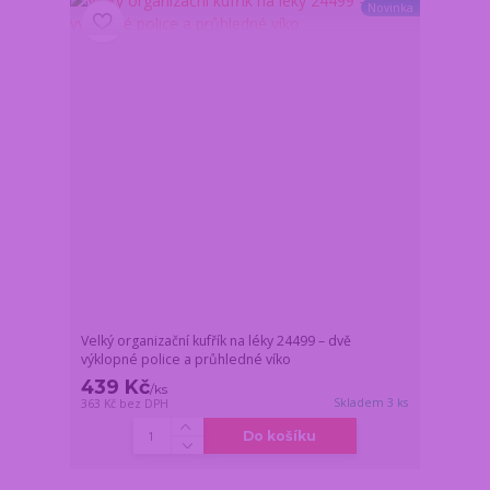
Novinka
Velký organizační kufřík na léky 24499 – dvě
výklopné police a průhledné víko
439 Kč
/
ks
Skladem 3 ks
363 Kč
bez DPH
Do košíku