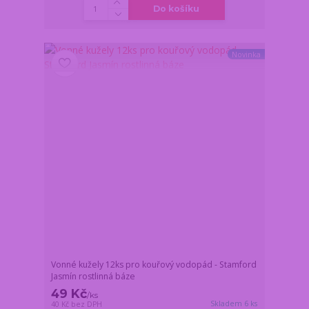
Do košíku
Novinka
Vonné kužely 12ks pro kouřový vodopád - Stamford
Jasmín rostlinná báze
49 Kč
/
ks
Skladem 6 ks
40 Kč
bez DPH