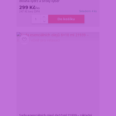
dlouhá výdrž a široký výběr
299 Kč
/
ks
Skladem 4 ks
247 Kč
bez DPH
Do košíku
Sada esenciálních olejů 6×10 ml 21939 – základní