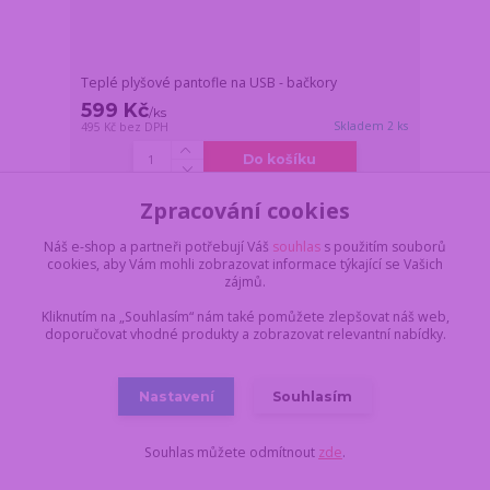
Teplé plyšové pantofle na USB - bačkory
599 Kč
/
ks
Skladem 2 ks
495 Kč
bez DPH
Do košíku
Zpracování cookies
Náš e-shop a partneři potřebují Váš
souhlas
s použitím souborů
cookies, aby Vám mohli zobrazovat informace týkající se Vašich
zájmů.
Kliknutím na „Souhlasím“ nám také pomůžete zlepšovat náš web,
doporučovat vhodné produkty a zobrazovat relevantní nabídky.
Nastavení
Souhlasím
Souhlas můžete odmítnout
zde
.