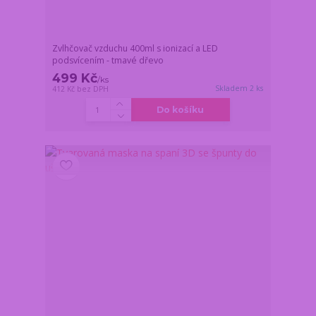
Zvlhčovač vzduchu 400ml s ionizací a LED
podsvícením - tmavé dřevo
499 Kč
/
ks
Skladem 2 ks
412 Kč
bez DPH
Do košíku