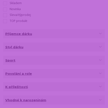
Skladem
Novinka
Sleva/Výprodej
TOP produkt
Příjemce dárku
Styl dárku
Sport
Povolání a role
K příležitosti
Vhodné k narozeninám