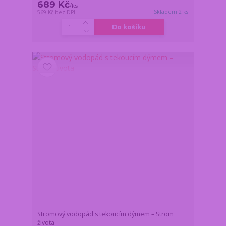
689 Kč
/
ks
Skladem 2 ks
569 Kč
bez DPH
Do košíku
Stromový vodopád s tekoucím dýmem – Strom
života