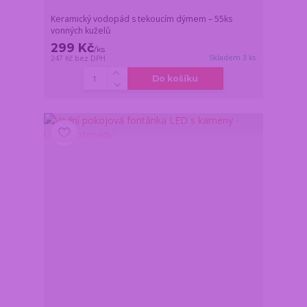
Keramický vodopád s tekoucím dýmem – 55ks
vonných kuželů
299 Kč
/
ks
Skladem 3 ks
247 Kč
bez DPH
Do košíku