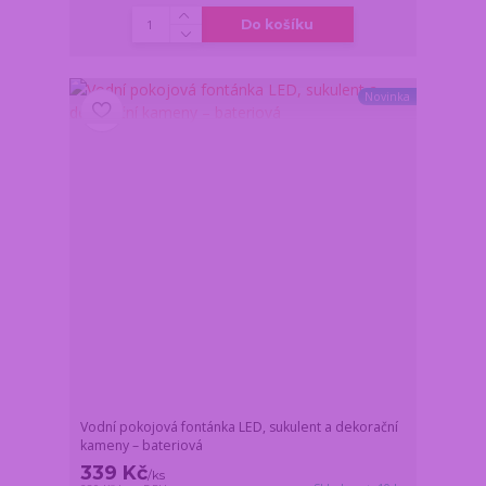
Do košíku
Novinka
Vodní pokojová fontánka LED, sukulent a dekorační
kameny – bateriová
339 Kč
/
ks