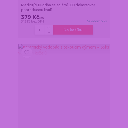
Meditující Buddha se solární LED dekorativně
popraskanou koulí
379 Kč
/
ks
Skladem 5 ks
313 Kč
bez DPH
Do košíku