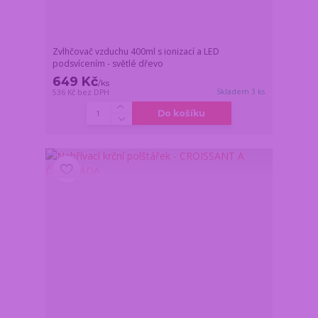
Zvlhčovač vzduchu 400ml s ionizací a LED
podsvícením - světlé dřevo
649 Kč
/
ks
Skladem 3 ks
536 Kč
bez DPH
Do košíku