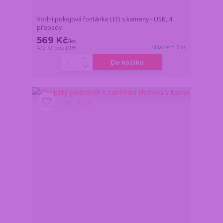
Vodní pokojová fontánka LED s kameny - USB, 4
přepady
569 Kč
/
ks
Skladem 3 ks
470 Kč
bez DPH
Do košíku