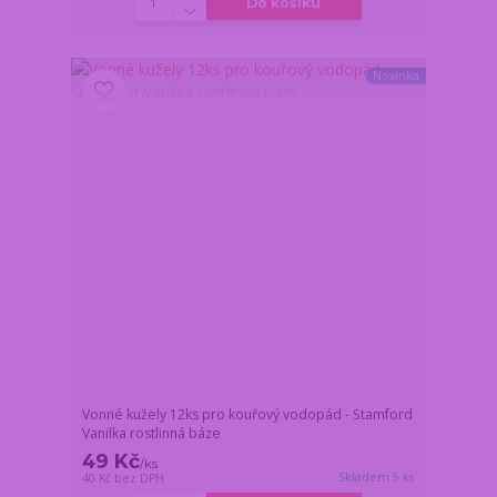
Do košíku
Novinka
Vonné kužely 12ks pro kouřový vodopád - Stamford
Vanilka rostlinná báze
49 Kč
/
ks
Skladem 5 ks
40 Kč
bez DPH