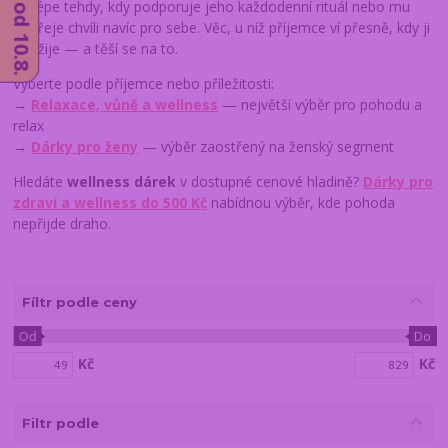
nejlépe tehdy, kdy podporuje jeho každodenní rituál nebo mu
dopřeje chvíli navíc pro sebe. Věc, u níž příjemce ví přesně, kdy ji
použije — a těší se na to.
Vyberte podle příjemce nebo příležitosti:
→
Relaxace, vůně a wellness
— největší výběr pro pohodu a
relax
→
Dárky pro ženy
— výběr zaostřený na ženský segment
Hledáte
wellness dárek
v dostupné cenové hladině?
Dárky pro
zdraví a wellness do 500 Kč
nabídnou výběr, kde pohoda
nepřijde draho.
Fíltr podle ceny
Od
Do
Kč
Kč
Filtr podle