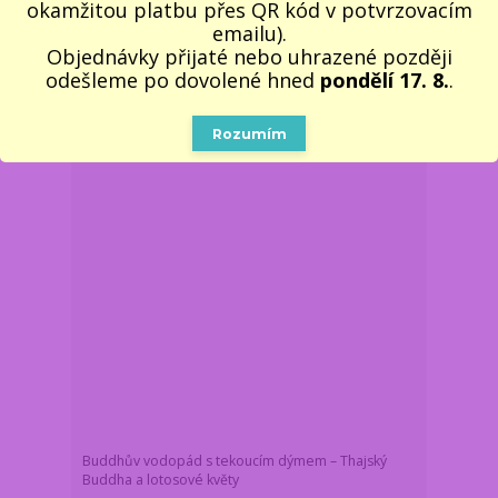
/
ks
okamžitou platbu přes QR kód v potvrzovacím
Skladem 1 ks
685 Kč
bez DPH
emailu).
Do košíku
Objednávky přijaté nebo uhrazené později
odešleme po dovolené hned
pondělí 17. 8.
.
Rozumím
Buddhův vodopád s tekoucím dýmem – Thajský
Buddha a lotosové květy