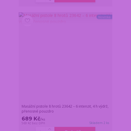
Novinka
Masážní pistole 8 hrotů 23642 – 6 intenzit, 4 h výdrž,
přenosné pouzdro
689 Kč
/
ks
Skladem 2 ks
569 Kč
bez DPH