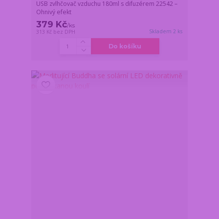
USB zvlhčovač vzduchu 180ml s difuzérem 22542 –
Ohnivý efekt
379 Kč
/
ks
Skladem 2 ks
313 Kč
bez DPH
Do košíku