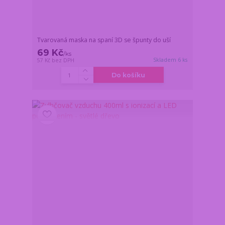
Tvarovaná maska na spaní 3D se špunty do uší
69 Kč
/
ks
Skladem 6 ks
57 Kč
bez DPH
Do košíku