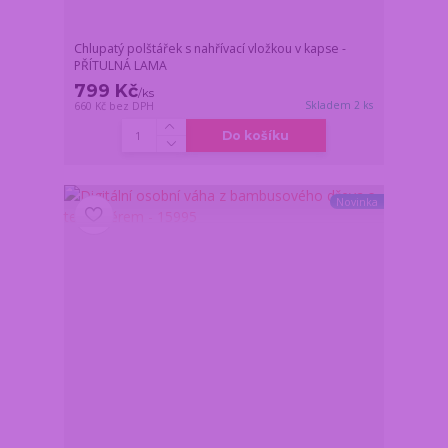
Chlupatý polštářek s nahřívací vložkou v kapse -
PŘÍTULNÁ LAMA
799 Kč
/
ks
Skladem 2 ks
660 Kč
bez DPH
Do košíku
Novinka