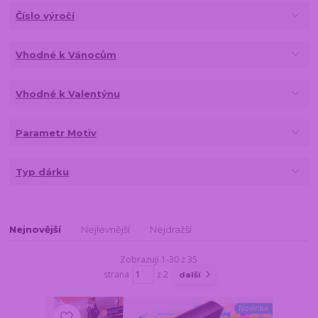
Číslo výročí
Vhodné k Vánocům
Vhodné k Valentýnu
Parametr Motiv
Typ dárku
Nejnovější
Nejlevnější
Nejdražší
Zobrazuji 1-30 z 35
strana
z 2
další
Novinka