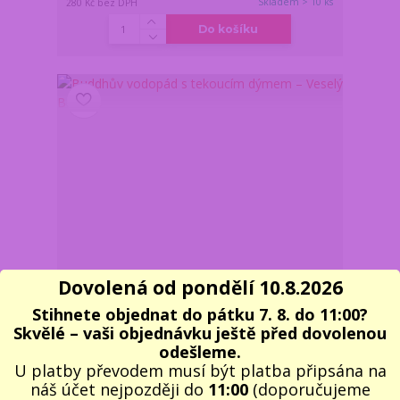
Skladem > 10 ks
280 Kč
bez DPH
Do košíku
Dovolená od pondělí 10.8.2026
Stihnete objednat do pátku 7. 8. do 11:00?
Skvělé – vaši objednávku ještě před dovolenou
odešleme.
Buddhův vodopád s tekoucím dýmem – Veselý
U platby převodem musí být platba připsána na
Buddha
náš účet nejpozději do
11:00
(doporučujeme
829 Kč