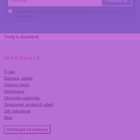
Přihlásit se
Souhlasím se
zpracováním osobních údajů
za účelem rozesílky
newsletteru.
Texty k dovolené
INFORMACE
O nás
Doprava, platba
Vrácení zboží
Reklamace
Obchodní podmínky
Zpracování osobních údajů
Jak nakupovat
Blog
Odstoupit od smlouvy