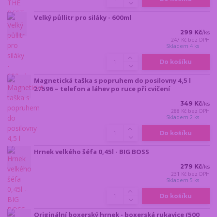
Velký půllitr pro siláky - 600ml
299 Kč
/
ks
247 Kč
bez DPH
Skladem 4 ks
Do košíku
Magnetická taška s popruhem do posilovny 4,5 l
27596 – telefon a láhev po ruce při cvičení
349 Kč
/
ks
288 Kč
bez DPH
Skladem 2 ks
Do košíku
Hrnek velkého šéfa 0,45l - BIG BOSS
279 Kč
/
ks
231 Kč
bez DPH
Skladem 5 ks
Do košíku
Originální boxerský hrnek - boxerská rukavice (500