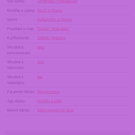
Styl dárku
Originální / Překvapující
Koníčky a zájmy
Sport a fitness
Sport
Kulturistika a Fitness
Povolání a role
Trenér / Instruktor
K příležitosti
Svátek / Jmeniny
Vhodné k
Ano
narozeninám
Vhodné k
Ano
Vánocům
Vhodné k
Ne
Valentýnu
Parametr Motiv
Nepřiřazeno
Typ dárku
Hrníčky a šálky
Balení dárku
Běžný komerční obal