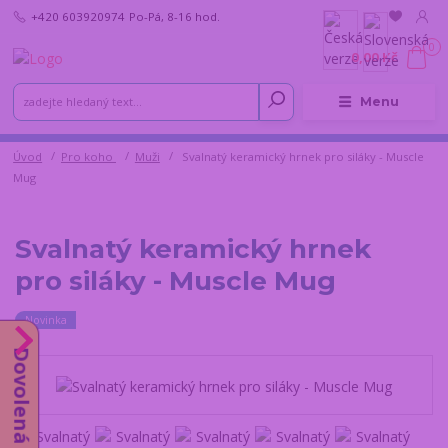
+420 603920974
Po-Pá, 8-16 hod.
0
0,00 Kč
Menu
Úvod
Pro koho
Muži
Svalnatý keramický hrnek pro siláky - Muscle
Mug
Svalnatý keramický hrnek
pro siláky - Muscle Mug
Novinka
Dovolená od 10.8.