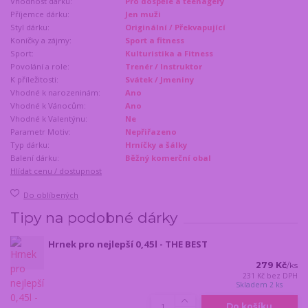
Vhodnost dárku:
Pro dospělé a teenagery
Příjemce dárku:
Jen muži
Styl dárku:
Originální / Překvapující
Koníčky a zájmy:
Sport a fitness
Sport:
Kulturistika a Fitness
Povolání a role:
Trenér / Instruktor
K příležitosti:
Svátek / Jmeniny
Vhodné k narozeninám:
Ano
Vhodné k Vánocům:
Ano
Vhodné k Valentýnu:
Ne
Parametr Motiv:
Nepřiřazeno
Typ dárku:
Hrníčky a šálky
Balení dárku:
Běžný komerční obal
Hlídat cenu / dostupnost
Do oblíbených
Tipy na podobné dárky
Hrnek pro nejlepší 0,45l - THE BEST
279 Kč
/
ks
231 Kč
bez DPH
Skladem 2 ks
Do košíku