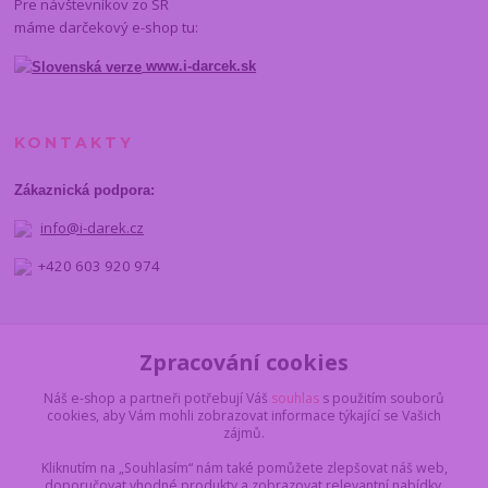
Pre návštevníkov zo SR
máme darčekový e-shop tu:
www.i-darcek.sk
KONTAKTY
Zákaznická podpora:
info@i-darek.cz
+420 603 920 974
NAJDETE NÁS
Zpracování cookies
Náš e-shop a partneři potřebují Váš
souhlas
s použitím souborů
cookies, aby Vám mohli zobrazovat informace týkající se Vašich
zájmů.
Kliknutím na „Souhlasím“ nám také pomůžete zlepšovat náš web,
doporučovat vhodné produkty a zobrazovat relevantní nabídky.