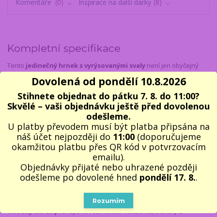
Komentáře
0
Inspirace na další dárky
8
Kompletní specifikace
Tento
jedinečný hrnek s vyrýsovanými svaly
není jen obyčejný
hrnek – je to symbol síly, odhodlání a disciplíny. Jeho realistický
Dovolená od pondělí 10.8.2026
design
inspirovaný svalnatou postavou
vám každé ráno
Stihnete objednat do pátku 7. 8. do 11:00?
připomene vaše
fitness cíle
a motivuje vás k aktivnímu životnímu
Skvělé – vaši objednávku ještě před dovolenou
stylu. Ať už si do něj nalijete ranní kávu, proteinový shake nebo
odešleme.
oblíbený čaj, vždy budete mít po ruce dávku motivace. Pro ženy,
U platby převodem musí být platba připsána na
které by se rády podívaly na svalnaté tělo, aniž by musely do
náš účet nejpozději do
11:00
(doporučujeme
posilovny, je tento
hrníček vtipným a originálním dárkem
, který
okamžitou platbu přes QR kód v potvrzovacím
je pobaví a přinese úsměv na tváři.
emailu).
Vyroben z odolné keramiky, která udrží váš nápoj déle teplý, a díky
Objednávky přijaté nebo uhrazené později
svému preciznímu zpracování je skvělým doplňkem do každé
odešleme po dovolené hned
pondělí 17. 8.
.
kuchyně či kanceláře. Dodáváme v dárkovém balení, což z něj dělá
skvělý dárek pro každého, kdo miluje fitness a posilování.
Rozumím
Vhodný dárek pro:
sportovce, fitness nadšence, trenéry a