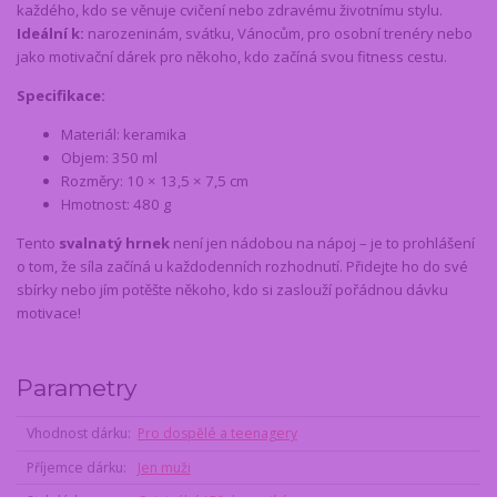
každého, kdo se věnuje cvičení nebo zdravému životnímu stylu.
Ideální k:
narozeninám, svátku, Vánocům, pro osobní trenéry nebo
jako motivační dárek pro někoho, kdo začíná svou fitness cestu.
Specifikace:
Materiál: keramika
Objem: 350 ml
Rozměry: 10 × 13,5 × 7,5 cm
Hmotnost: 480 g
Tento
svalnatý hrnek
není jen nádobou na nápoj – je to prohlášení
o tom, že síla začíná u každodenních rozhodnutí. Přidejte ho do své
sbírky nebo jím potěšte někoho, kdo si zaslouží pořádnou dávku
motivace!
Parametry
Vhodnost dárku
Pro dospělé a teenagery
Příjemce dárku
Jen muži