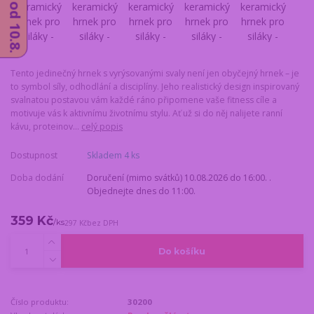
Tento jedinečný hrnek s vyrýsovanými svaly není jen obyčejný hrnek – je
to symbol síly, odhodlání a disciplíny. Jeho realistický design inspirovaný
svalnatou postavou vám každé ráno připomene vaše fitness cíle a
motivuje vás k aktivnímu životnímu stylu. Ať už si do něj nalijete ranní
kávu, proteinov...
celý popis
Dostupnost
Skladem 4 ks
Doba dodání
Doručení (mimo svátků) 10.08.2026 do 16:00. .
Objednejte dnes do 11:00.
359 Kč
/
ks
297 Kč
bez DPH
Do košíku
Číslo produktu:
30200