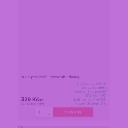
SLON pro štěstí Crystocraft - zlatavý
Z důvodu dovolené,
vše objednané a
uhrazené do pondělí
17.8. do 11:00,
329 Kč
dodáme nejdříve 18.8.
/
ks
v úterý. Skladem 3 ks
272 Kč
bez DPH
Do košíku