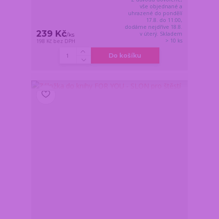
vše objednané a
uhrazené do pondělí
17.8. do 11:00,
dodáme nejdříve 18.8.
239 Kč
v úterý. Skladem
/
ks
> 10 ks
198 Kč
bez DPH
Do košíku