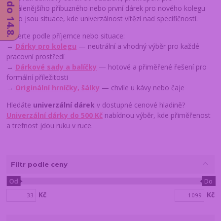
vzdálenějšího příbuzného nebo první dárek pro nového kolegu
— to jsou situace, kde univerzálnost vítězí nad specifičností.
Vyberte podle příjemce nebo situace:
→
Dárky pro kolegu
— neutrální a vhodný výběr pro každé
pracovní prostředí
→
Dárkové sady a balíčky
— hotové a přiměřené řešení pro
formální příležitosti
→
Originální hrníčky, šálky
— chvíle u kávy nebo čaje
Hledáte
univerzální dárek
v dostupné cenové hladině?
Univerzální dárky do 500 Kč
nabídnou výběr, kde přiměřenost
a trefnost jdou ruku v ruce.
Fíltr podle ceny
Od
Do
Kč
Kč