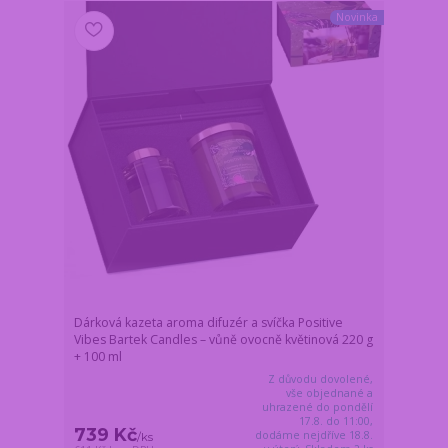
Novinka
Dárková kazeta aroma difuzér a svíčka Positive
Vibes Bartek Candles – vůně ovocně květinová 220 g
+ 100 ml
Z důvodu dovolené,
vše objednané a
uhrazené do pondělí
17.8. do 11:00,
739 Kč
dodáme nejdříve 18.8.
/
ks