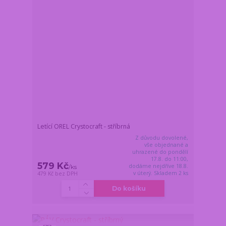
Letící OREL Crystocraft - stříbrná
Z důvodu dovolené,
vše objednané a
uhrazené do pondělí
17.8. do 11:00,
579 Kč
dodáme nejdříve 18.8.
/
ks
v úterý. Skladem 2 ks
479 Kč
bez DPH
Do košíku