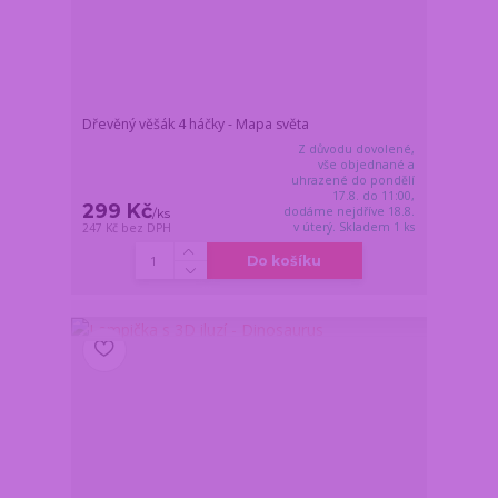
Dřevěný věšák 4 háčky - Mapa světa
Z důvodu dovolené,
vše objednané a
uhrazené do pondělí
17.8. do 11:00,
299 Kč
dodáme nejdříve 18.8.
/
ks
v úterý. Skladem 1 ks
247 Kč
bez DPH
Do košíku