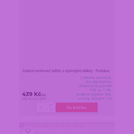
Solární venkovní světlo s optickými vlákny - Fontána
Z důvodu dovolené,
vše objednané a
uhrazené do pondělí
17.8. do 11:00,
439 Kč
dodáme nejdříve 18.8.
/
ks
v úterý. Skladem 1 ks
363 Kč
bez DPH
Do košíku