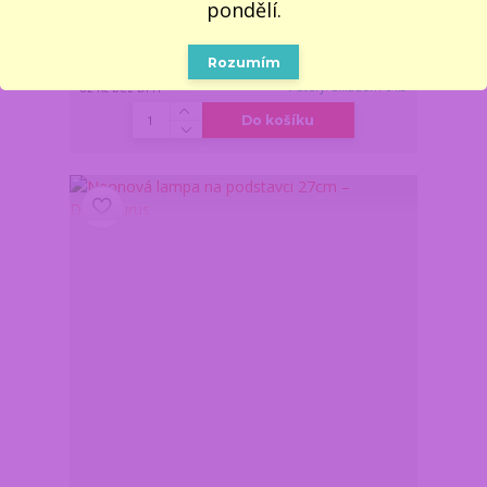
pondělí.
Z důvodu dovolené,
vše objednané a
uhrazené do pondělí
17.8. do 11:00,
Rozumím
99 Kč
dodáme nejdříve 18.8.
/
ks
v úterý. Skladem 6 ks
82 Kč
bez DPH
Do košíku