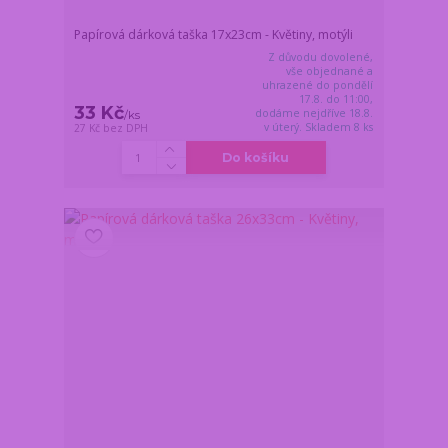
Papírová dárková taška 17x23cm - Květiny, motýli
Z důvodu dovolené,
vše objednané a
uhrazené do pondělí
17.8. do 11:00,
33 Kč
dodáme nejdříve 18.8.
/
ks
v úterý. Skladem 8 ks
27 Kč
bez DPH
Do košíku