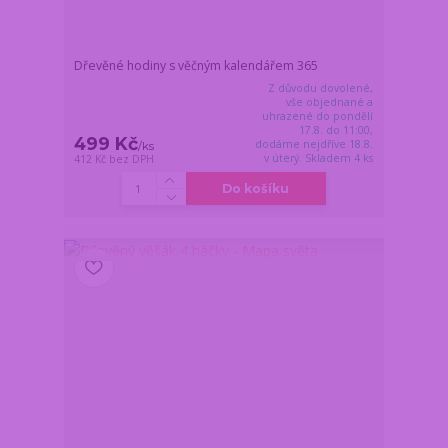
Dřevěné hodiny s věčným kalendářem 365
Z důvodu dovolené,
vše objednané a
uhrazené do pondělí
17.8. do 11:00,
499 Kč
dodáme nejdříve 18.8.
/
ks
v úterý. Skladem 4 ks
412 Kč
bez DPH
Do košíku