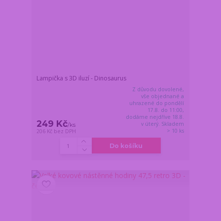
Lampička s 3D iluzí - Dinosaurus
Z důvodu dovolené,
vše objednané a
uhrazené do pondělí
17.8. do 11:00,
dodáme nejdříve 18.8.
249 Kč
v úterý. Skladem
/
ks
> 10 ks
206 Kč
bez DPH
Do košíku