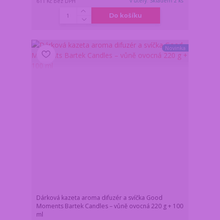
v úterý. Skladem 2 ks
611 Kč
bez DPH
Do košíku
Novinka
Dárková kazeta aroma difuzér a svíčka Good
Moments Bartek Candles – vůně ovocná 220 g + 100
ml