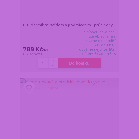
LED deštník se světlem a podsvícením - průhledný
Z důvodu dovolené,
vše objednané a
uhrazené do pondělí
17.8. do 11:00,
789 Kč
dodáme nejdříve 18.8.
/
ks
v úterý. Skladem 3 ks
652 Kč
bez DPH
Do košíku