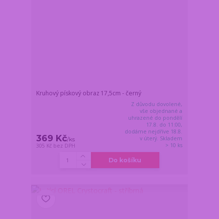
Kruhový pískový obraz 17,5cm - černý
Z důvodu dovolené,
vše objednané a
uhrazené do pondělí
17.8. do 11:00,
dodáme nejdříve 18.8.
369 Kč
v úterý. Skladem
/
ks
> 10 ks
305 Kč
bez DPH
Do košíku