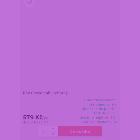
PÁV Crystocraft - stříbrný
Z důvodu dovolené,
vše objednané a
uhrazené do pondělí
17.8. do 11:00,
579 Kč
dodáme nejdříve 18.8.
/
ks
v úterý. Skladem 2 ks
479 Kč
bez DPH
Do košíku