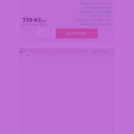
Z důvodu dovolené,
vše objednané a
uhrazené do pondělí
17.8. do 11:00,
739 Kč
dodáme nejdříve 18.8.
/
ks
v úterý. Skladem 1 ks
611 Kč
bez DPH
Do košíku