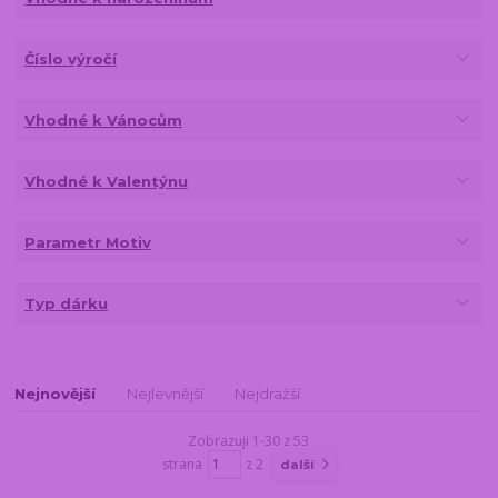
Číslo výročí
Vhodné k Vánocům
Vhodné k Valentýnu
Parametr Motiv
Typ dárku
Nejnovější
Nejlevnější
Nejdražší
Zobrazuji 1-30 z 53
strana
z 2
další