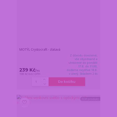
MOTÝL Crystocraft - zlatavá
Z důvodu dovolené,
vše objednané a
uhrazené do pondělí
17.8. do 11:00,
239 Kč
dodáme nejdříve 18.8.
/
ks
v úterý. Skladem 2 ks
198 Kč
bez DPH
Do košíku
TOP produkt