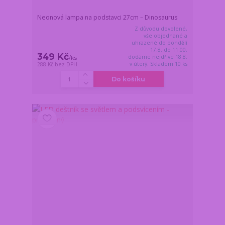
Neonová lampa na podstavci 27cm – Dinosaurus
Z důvodu dovolené,
vše objednané a
uhrazené do pondělí
17.8. do 11:00,
349 Kč
dodáme nejdříve 18.8.
/
ks
v úterý. Skladem 10 ks
288 Kč
bez DPH
Do košíku