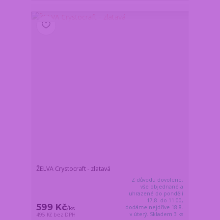
ŽELVA Crystocraft - zlatavá
Z důvodu dovolené,
vše objednané a
uhrazené do pondělí
17.8. do 11:00,
599 Kč
dodáme nejdříve 18.8.
/
ks
v úterý. Skladem 3 ks
495 Kč
bez DPH