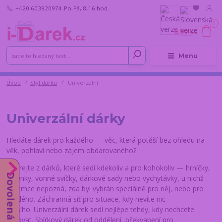
+420 603920974
Po-Pá, 8-16 hod.
0
0,00 Kč
Menu
Úvod
Styl dárku
Univerzální
Univerzální dárky
Hledáte dárek pro každého — věc, která potěší bez ohledu na
věk, pohlaví nebo zájem obdarovaného?
Vybírejte z dárků, které sedí kdekoliv a pro kohokoliv — hrníčky,
Dovolená do 14.8.
klíčenky, vonné svíčky, dárkové sady nebo vychytávky, u nichž
příjemce nepozná, zda byl vybrán speciálně pro něj, nebo pro
každého. Záchranná síť pro situace, kdy nevíte nic
bližšího. Univerzální dárek sedí nejlépe tehdy, kdy nechcete
riskovat. Sbírkový dárek od oddělení, překvapení pro