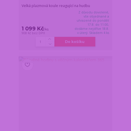
Velká plazmová koule reagující na hudbu
Z důvodu dovolené,
vše objednané a
uhrazené do pondělí
17.8. do 11:00,
1 099 Kč
dodáme nejdříve 18.8.
/
ks
v úterý. Skladem 4 ks
908 Kč
bez DPH
Do košíku