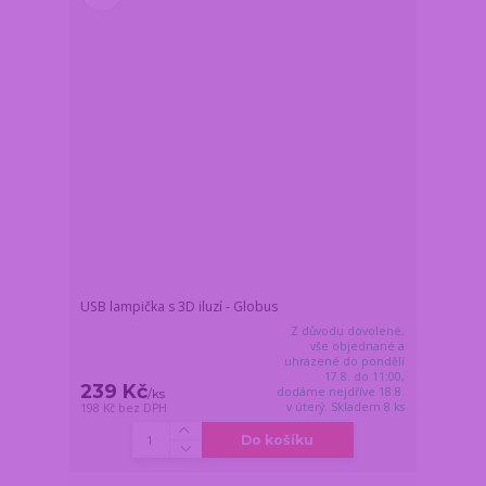
USB lampička s 3D iluzí - Globus
Z důvodu dovolené,
vše objednané a
uhrazené do pondělí
17.8. do 11:00,
239 Kč
dodáme nejdříve 18.8.
/
ks
v úterý. Skladem 8 ks
198 Kč
bez DPH
Do košíku