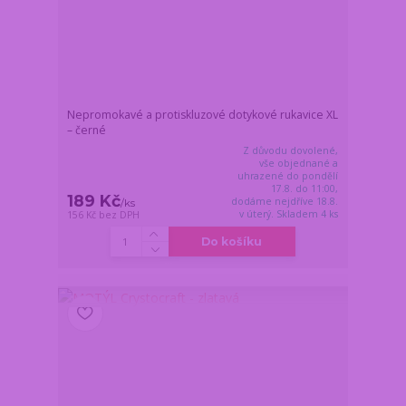
Nepromokavé a protiskluzové dotykové rukavice XL
– černé
Z důvodu dovolené,
vše objednané a
uhrazené do pondělí
17.8. do 11:00,
189 Kč
dodáme nejdříve 18.8.
/
ks
v úterý. Skladem 4 ks
156 Kč
bez DPH
Do košíku