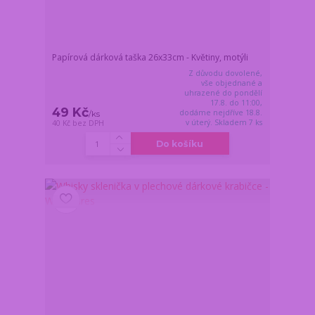
Papírová dárková taška 26x33cm - Květiny, motýli
Z důvodu dovolené,
vše objednané a
uhrazené do pondělí
17.8. do 11:00,
49 Kč
dodáme nejdříve 18.8.
/
ks
v úterý. Skladem 7 ks
40 Kč
bez DPH
Do košíku