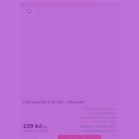
USB lampička s 3D iluzí - Astronaut
Z důvodu dovolené,
vše objednané a
uhrazené do pondělí
17.8. do 11:00,
239 Kč
dodáme nejdříve 18.8.
/
ks
v úterý. Skladem 6 ks
198 Kč
bez DPH