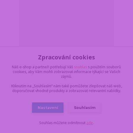
Zpracování cookies
Velké kovové nástěnné hodiny 47,5 retro 3D - černé
Náš e-shop a partneři potřebují Váš
souhlas
s použitím souborů
cookies, aby Vám mohli zobrazovat informace týkající se Vašich
Z důvodu dovolené,
vše objednané a
zájmů.
uhrazené do pondělí
17.8. do 11:00,
Kliknutím na „Souhlasím“ nám také pomůžete zlepšovat náš web,
449 Kč
dodáme nejdříve 18.8.
/
ks
doporučovat vhodné produkty a zobrazovat relevantní nabídky.
v úterý. Skladem 4 ks
371 Kč
bez DPH
Do košíku
Nastavení
Souhlasím
Souhlas můžete odmítnout
zde
.