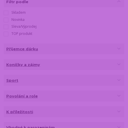
Filtr podle
Skladem
Novinka
Sleva/Výprodej
TOP produkt
Příjemce dárku
Koníčky a zájmy
Sport
Povolání a role
K příležitosti
Vhodné k narozeninám