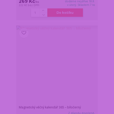
269 Kč
dodáme nejdříve 18.8.
/
ks
v úterý. Skladem 7 ks
222 Kč
bez DPH
Do košíku
Magnetický věčný kalendář 365 – bíločerný
Z důvodu dovolené,