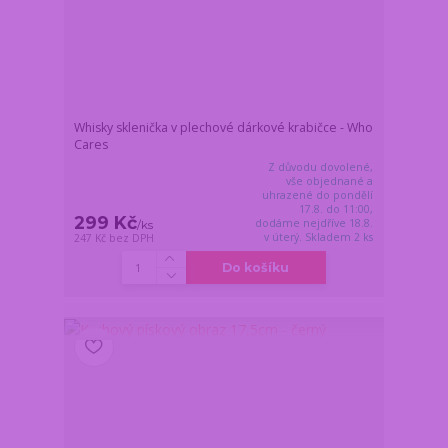
Whisky sklenička v plechové dárkové krabičce - Who
Cares
Z důvodu dovolené,
vše objednané a
uhrazené do pondělí
17.8. do 11:00,
299 Kč
dodáme nejdříve 18.8.
/
ks
v úterý. Skladem 2 ks
247 Kč
bez DPH
Do košíku